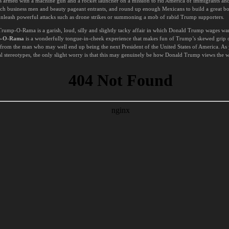
s armed with a machine gun and a rocket launcher on a mission to rid America of immigrants and 
 rich business men and beauty pageant entrants, and round up enough Mexicans to build a great b
o unleash powerful attacks such as drone strikes or summoning a mob of rabid Trump supporters.
rump-O-Rama is a garish, loud, silly and slightly tacky affair in which Donald Trump wages war
p-O-Rama
is a wonderfully tongue-in-cheek experience that makes fun of Trump’s skewed grip of 
s from the man who may well end up being the next President of the United States of America. As
ial stereotypes, the only slight worry is that this may genuinely be how Donald Trump views the 