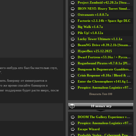
Project Zomboid v42.20.2a [Steam Early Access]
IRON NEST: Heavy Turret Simulator v1.0a
Ostranauts v1.0.0.7a
Factorio v2.1.14b + Space Age DLC
Big Walk v1.4.7a
Pile Up! v1.0.12a
Lucky Tower Ultimate v1.1.1a
BeamNG Drive v0.39.2.1b [Steam Early Access]
HyperBox v25.12.2025
Dwarf Fortress v53.16a / + Русская Версия v50.12a
Roguebound Pirates v0.7.0.1a [Playtest]
ого-нибудь кто был бы настолько глуп,
Dungeons & Degenerate Gamblers v2.0.2a
".
Crisis Response v0.10a / Blood & Bullet
авить Америку от иммигрантов и
Enter the Chronosphere v141.6g [Steam Early Access]
то же время спасайте банкиров и
Prospice: Anomalous Logistics v97 [Playtest]
инг поддержки будет расти вверх, после
Показать Топ-100
10 новых игр
DOOM The Gallery Experience v1.4.2
Prospice: Anomalous Logistics v97 [Playtest]
Escape Wizard
Probably Stolen - Cyberpunk Pawnshop Simulator v048c [Playtest]