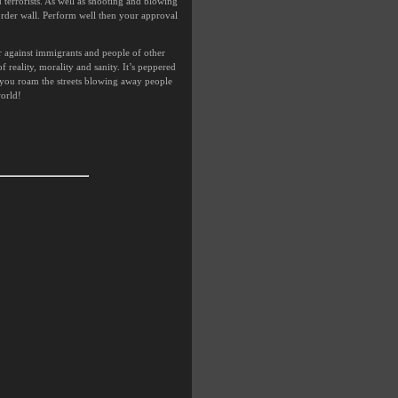
terrorists. As well as shooting and blowing
order wall. Perform well then your approval
 against immigrants and people of other
reality, morality and sanity. It’s peppered
 you roam the streets blowing away people
world!