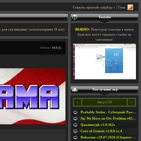
Скрыть правый сайдбар »
| Тема:
Youtube
 для скачивания
|
комментариям (0 шт.)
ВАЖНО:
Некоторые плагины в вашем
браузере могут скрывать ссылки на
скачивание.
Рейтинг:
10.0 (1)
Топ лучших игр
«
Август'26
»
Probably Stolen - Cyberpunk Pawnshop Simulator v048c [Playtest]
Sir, We Have an Orc Problem v05.08.2026
Quasimorph v1.0.562s
Core of Genesis v1.0.0-rc.4
Deltarune v29.07.2026 [Chapters 1-5] / + RUS [Chapters 1-5]