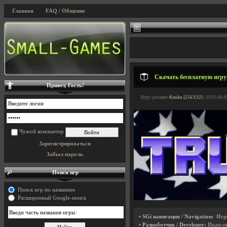
Главная
FAQ / Общение
Скачать бесплатную игру
Привет, Гость!
Игру добавил
Kusko [2563|32]
| 2016-06-0
Чужой компьютер
Зарегистрироваться
Забыл пароль
Поиск игр
Поиск игр по названию
Расширенный Google-поиск
• SGi навигация / Navigation:
Игр
• Разработчик / Developer:
Инди-и