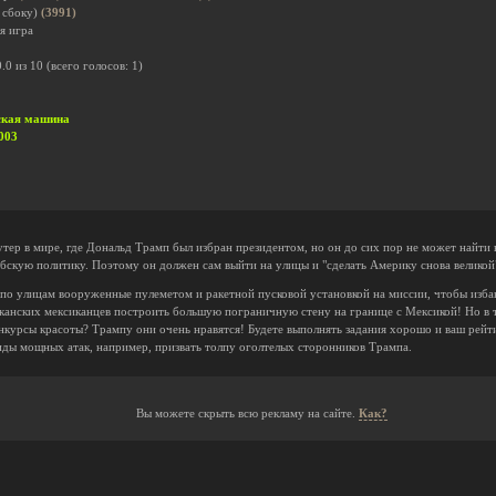
 сбоку)
(3991)
я игра
0.0
из
10
(всего голосов:
1
)
еская машина
.003
тер в мире, где Дональд Трамп был избран президентом, но он до сих пор не может найти к
бскую политику. Поэтому он должен сам выйти на улицы и "сделать Америку снова великой
 по улицам вооруженные пулеметом и ракетной пусковой установкой на миссии, чтобы изб
иканских мексиканцев построить большую пограничную стену на границе с Мексикой! Но в 
нкурсы красоты? Трампу они очень нравятся! Будете выполнять задания хорошо и ваш рейт
иды мощных атак, например, призвать толпу оголтелых сторонников Трампа.
Вы можете скрыть всю рекламу на сайте.
Как?