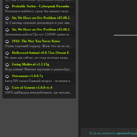
Probably Stolen - Cyberpunk Pawnshop Simulator v048c [Playtest]
Поиграв в плейтест, сразу бы накинул игре наивысши
Sir, We Have an Orc Problem v05.08.2026
За 3 месяца склепали дипломную и уже лям двести ба
Sir, We Have an Orc Problem v05.08.2026
Дипломная работа?Да тут 120000 орков путь выбирают
1916: The War You Never Knew
Очень хороший хоррор. Жаль что он не получил должн
Hollywood Animal v0.8.72ea [Steam Early Access]
Не знаю как сейчас, но года полтора назад игра был
Going Medieval v1.1.13g
Игра клевая! Именно картинки и разнообразия в стро
Ostranauts v1.0.0.7a
karry299 сказал:Главный вопрос - полиция по-прежне
Core of Genesis v1.0.0-rc.4
100% вайбкодед неиграбельное, где механики знает т
Если вы являетесь
правооблада