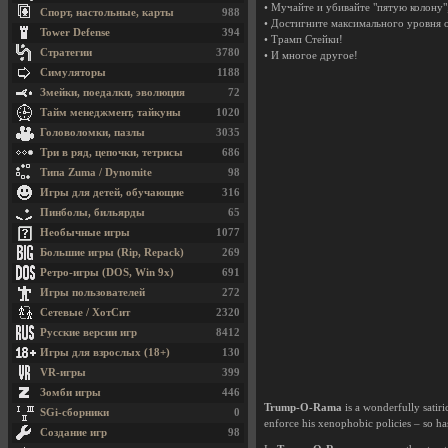
• Мучайте и убивайте "пятую колону"
Спорт, настольные, карты
988
• Достигните максимального уровня о
Tower Defense
394
• Трамп Стейки!
Стратегии
3780
• И многое другое!
Симуляторы
1188
Змейки, поедалки, эволюция
72
Тайм менеджмент, тайкуны
1020
Головоломки, пазлы
3035
Три в ряд, цепочки, тетрисы
686
Типа Zuma / Dynomite
98
Игры для детей, обучающие
316
Пинболы, бильярды
65
Необычные игры
1077
Большие игры (Rip, Repack)
269
Ретро-игры (DOS, Win 9x)
691
Игры пользователей
272
Сетевые / ХотСит
2320
Русские версии игр
8412
Игры для взрослых (18+)
130
VR-игры
399
Зомби игры
446
Trump-O-Rama
is a wonderfully satiri
SGi-сборники
0
enforce his xenophobic policies – so ha
Создание игр
98