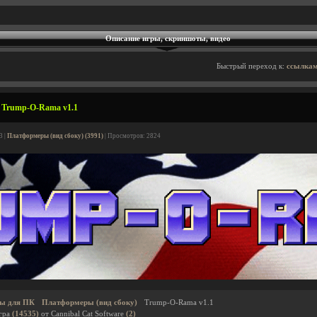
Описание игры, скриншоты, видео
Быстрый переход к:
ссылкам
 Trump-O-Rama v1.1
3 |
Платформеры (вид сбоку) (3991)
| Просмотров: 2824
ы для ПК
Платформеры (вид сбоку)
Trump-O-Rama v1.1
гра
(14535)
от Cannibal Cat Software
(2)