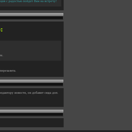
ция с радостью пойдет Вам на встречу!
:
те.
перезалита.
едактору новости, он добавит сюда доп.