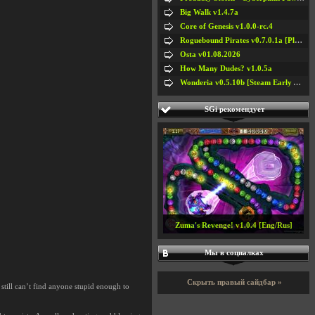
Big Walk v1.4.7a
Core of Genesis v1.0.0-rc.4
Roguebound Pirates v0.7.0.1a [Playtest]
Osta v01.08.2026
How Many Dudes? v1.0.5a
Wonderia v0.5.10b [Steam Early Access]
SGi рекомендует
Zuma's Revenge! v1.0.4 [Eng/Rus]
Мы в социалках
Скрыть правый сайдбар »
 still can’t find anyone stupid enough to