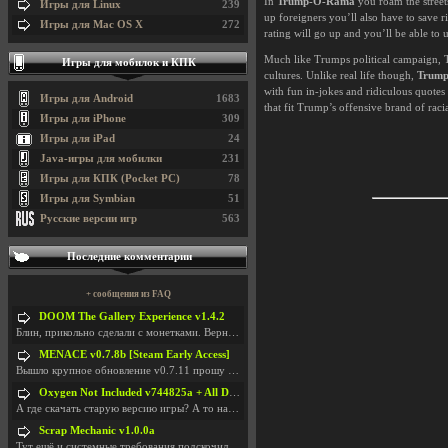
In
Trump-O-Rama
you roam the street
Игры для Linux
239
up foreigners you’ll also have to save
Игры для Mac OS X
272
rating will go up and you’ll be able t
Much like Trumps political campaign, T
Игры для мобилок и КПК
cultures. Unlike real life though,
Trum
with fun in-jokes and ridiculous quote
Игры для Android
1683
that fit Trump’s offensive brand of rac
Игры для iPhone
309
Игры для iPad
24
Java-игры для мобилки
231
Игры для КПК (Pocket PC)
78
Игры для Symbian
51
Русские версии игр
563
Последние комментарии
+ сообщения из FAQ
DOOM The Gallery Experience v1.4.2
Блин, прикольно сделали с монетками. Вернулся в св
MENACE v0.7.8b [Steam Early Access]
Вышло крупное обновление v0.7.11 прошу обновить
Oxygen Not Included v744825a + All DLC
А где скачать старую версию игры? А то на новой но
Scrap Mechanic v1.0.0a
Тут ещё и системные требования подскочили. Если не