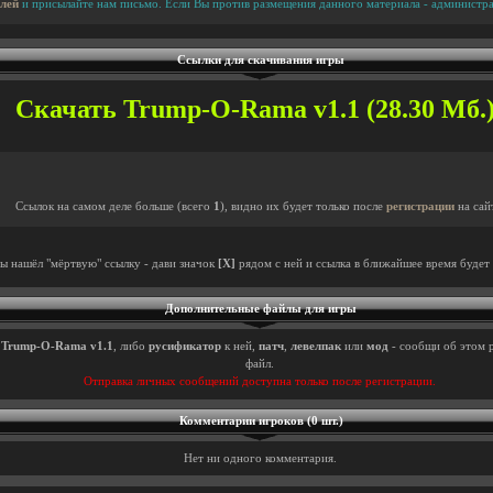
лей
и присылайте нам письмо. Если Вы против размещения данного материала - администра
Ссылки для скачивания игры
Скачать Trump-O-Rama v1.1 (28.30 Мб.)
Ссылок на самом деле больше (всего
1
), видно их будет только после
регистрации
на сай
ты нашёл "мёртвую" ссылку - дави значок
[X]
рядом с ней и ссылка в ближайшее время будет 
Дополнительные файлы для игры
ы
Trump-O-Rama v1.1
, либо
русификатор
к ней,
патч
,
левелпак
или
мод
- сообщи об этом р
файл.
Отправка личных сообщений доступна только после регистрации.
Комментарии игроков (0 шт.)
Нет ни одного комментария.