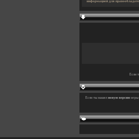
информацией для правообладате
Если 
Если ты нашел
новую версию
игр