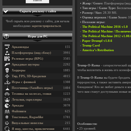
• Жанр / Genre:
Платформеры (вид
• Тип игры / Game Type:
Бесплатна
Скрыть рекламу с сайта
• Размер / Size:
28.30 Мб.
• Оценка игроков / Game Score:
1
Чтоб скрыть всю рекламу с сайта, для начала
• Похожие игры:
необходимо
зарегистрироваться
.
-
The Political Machine 2016 v1.0
-
The Political Machine / Политич
-
The Political Machine 2012 v1.00
Игры для PC
-
Paper Drumpf v1.0.6
-
Trump Card
Арканоиды
155
-
America’s Retribution
Платформеры (вид сбоку)
3991
Ролевые игры (RPG)
3505
Аркадные шутеры
2292
Trump-O-Rama
- сатиристический шу
чтобы воплотить в жизнь его ксенофо
Хорроры
1885
Тир, FPS, 3D-бродилки
4015
В
Trump-O-Rama
вы будете бродить
Игры с физикой
1308
террористов, а также заставить амер
блондинок! Кто не любит деньги и ко
Песочницы (Sandbox-игры)
1404
чего вам станут доступными новые в
Техника на колесах, гонки
1223
Леталки, скроллеры
1029
Аркады
3070
Файтинги
625
Текстовые, Roguelike
1701
Визуальные новеллы
215
Особенности:
• 25 уровней.
Я ищу, квесты, приключения
6441