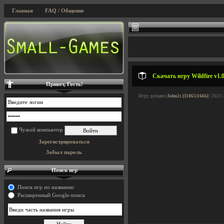
Главная
FAQ / Общение
Скачать игру Wildfire v1.
Привет, Гость!
Игру добавил
John2s [11865|1666]
| 2021-
Чужой компьютер
Зарегистрироваться
Забыл пароль
Поиск игр
Поиск игр по названию
Расширенный Google-поиск