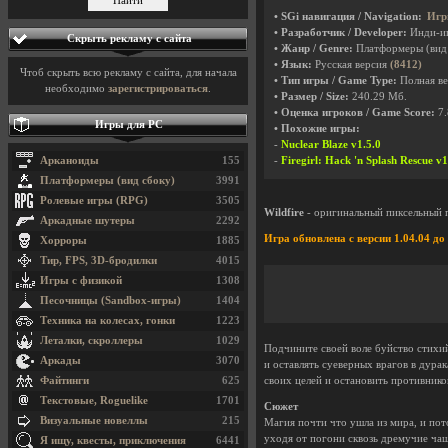
• SGi навигация / Navigation:
Игр
• Разработчик / Developer:
Инди-и
Скрыть рекламу с сайта
• Жанр / Genre:
Платформеры (вид
• Язык:
Русская версия
(8412)
Чтоб скрыть всю рекламу с сайта, для начала
• Тип игры / Game Type:
Полная ве
необходимо
зарегистрироваться
.
• Размер / Size:
240.29 Мб.
• Оценка игроков / Game Score:
7.
Игры для PC
• Похожие игры:
-
Nuclear Blaze v1.5.0
Арканоиды
155
-
Firegirl: Hack 'n Splash Rescue v
Платформеры (вид сбоку)
3991
Ролевые игры (RPG)
3505
Wildfire
- оригинальный пиксельный п
Аркадные шутеры
2292
Игра обновлена с версии 1.04.04 до 
Хорроры
1885
Тир, FPS, 3D-бродилки
4015
Игры с физикой
1308
Песочницы (Sandbox-игры)
1404
Техника на колесах, гонки
1223
Леталки, скроллеры
1029
Подчините своей воле буйство стихий
Аркады
3070
и оставлять суеверных врагов в дур
Файтинги
625
своих целей и остановить противнико
Текстовые, Roguelike
1701
Сюжет
Визуальные новеллы
215
Магия почти что ушла из мира, и пот
уходя от погони сквозь дремучие чащ
Я ищу, квесты, приключения
6441