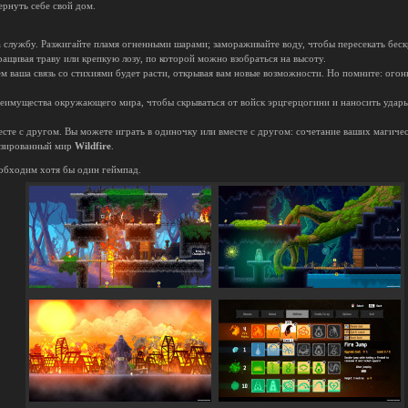
вернуть себе свой дом.
 службу. Разжигайте пламя огненными шарами; замораживайте воду, чтобы пересекать беск
ыращивая траву или крепкую лозу, по которой можно взобраться на высоту.
м ваша связь со стихиями будет расти, открывая вам новые возможности. Но помните: огонь
реимущества окружающего мира, чтобы скрываться от войск эрцгерцогини и наносить удары
.
месте с другом. Вы можете играть в одиночку или вместе с другом: сочетание ваших магиче
изированный мир
Wildfire
.
обходим хотя бы один геймпад.