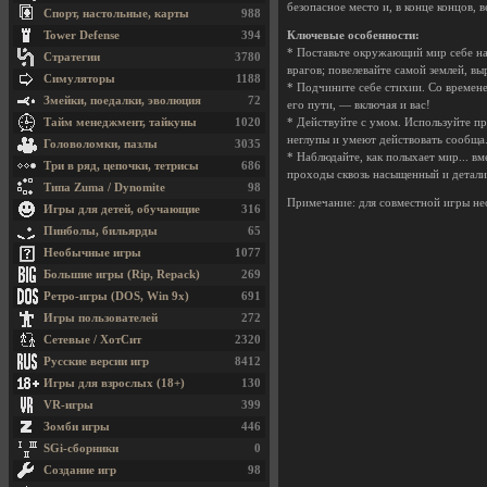
безопасное место и, в конце концов, 
Спорт, настольные, карты
988
Tower Defense
394
Ключевые особенности:
* Поставьте окружающий мир себе на
Стратегии
3780
врагов; повелевайте самой землей, в
Симуляторы
1188
* Подчините себе стихии. Со времене
Змейки, поедалки, эволюция
72
его пути, — включая и вас!
Тайм менеджмент, тайкуны
1020
* Действуйте с умом. Используйте п
неглупы и умеют действовать сообща
Головоломки, пазлы
3035
* Наблюдайте, как полыхает мир... в
Три в ряд, цепочки, тетрисы
686
проходы сквозь насыщенный и детал
Типа Zuma / Dynomite
98
Примечание: для совместной игры не
Игры для детей, обучающие
316
Пинболы, бильярды
65
Необычные игры
1077
Большие игры (Rip, Repack)
269
Ретро-игры (DOS, Win 9x)
691
Игры пользователей
272
Сетевые / ХотСит
2320
Русские версии игр
8412
Игры для взрослых (18+)
130
VR-игры
399
Зомби игры
446
SGi-сборники
0
Создание игр
98