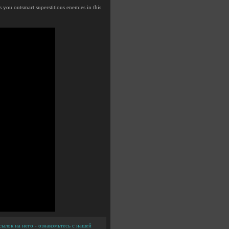
s you outsmart superstitious enemies in this
ылок на него - ознакомьтесь с нашей