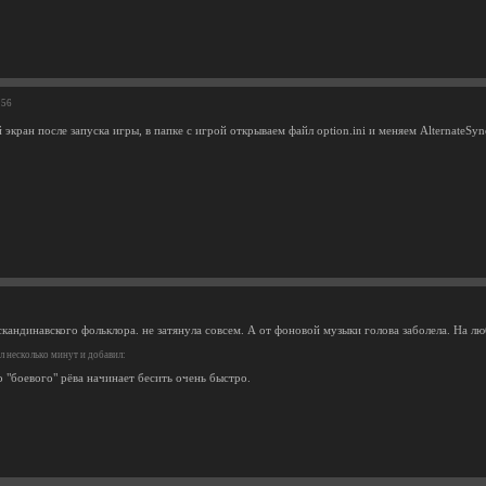
:56
 экран после запуска игры, в папке с игрой открываем файл option.ini и меняем AlternateS
кандинавского фольклора. не затянула совсем. А от фоновой музыки голова заболела. На лю
 несколько минут и добавил:
 "боевого" рёва начинает бесить очень быстро.