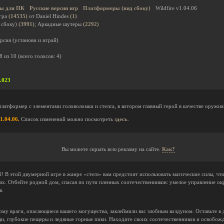
ы для ПК
Русские версии игр
Платформеры (вид сбоку)
Wildfire v1.04.06
гра
(14535)
от Daniel Hindes
(1)
 сбоку)
(3991)
; Аркадные шутеры
(2292)
рсия (установи и играй)
8
из
10
(всего голосов:
4
)
1.023
латформер с элементами головоломки и стелса, в котором главный герой в качестве оружия 
1.04.06.
Список изменений можно посмотреть
здесь
.
Вы можете скрыть всю рекламу на сайте.
Как?
! В этой двумерной игре в жанре «стелз» вам предстоит использовать магические силы, что
аках. Отбейте родной дом, спасая по пути пленных соотечественников: умелое управление 
в.
ому враги, опасающиеся вашего могущества, заклеймили вас злобным колдуном. Оставьте в
и, глубокие пещеры и ледяные горные пики. Находите своих соотечественников и освобожда