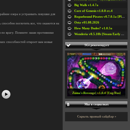
Big Walk v1.4.7a
Core of Genesis v1.0.0-rc.4
райние озера и устраивать ловушки для
Roguebound Pirates v0.7.0.1a [Playtest]
Osta v01.08.2026
 способен поглотить все, что окажется на
How Many Dudes? v1.0.5a
 по врагу. Помните: ваши противники
Wonderia v0.5.10b [Steam Early Access]
ских способностей откроет вам новые
SGi рекомендует
#5
#6
#7
#8
Zuma's Revenge! v1.0.4 [Eng/Rus]
Мы в социалках
Скрыть правый сайдбар »