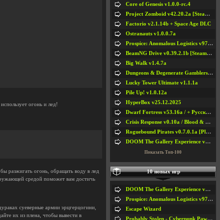
Core of Genesis v1.0.0-rc.4
Project Zomboid v42.20.2a [Steam Early Access]
Factorio v2.1.14b + Space Age DLC
Ostranauts v1.0.0.7a
Prospice: Anomalous Logistics v97 [Playtest]
BeamNG Drive v0.39.2.1b [Steam Early Access]
Big Walk v1.4.7a
Dungeons & Degenerate Gamblers v2.0.2a
Lucky Tower Ultimate v1.1.1a
Pile Up! v1.0.12a
HyperBox v25.12.2025
использует огонь и лед!
Dwarf Fortress v53.16a / + Русская Версия v50.12a
Crisis Response v0.10a / Blood & Bullet
Roguebound Pirates v0.7.0.1a [Playtest]
DOOM The Gallery Experience v1.4.2
Показать Топ-100
бы разжигать огонь, обращать воду в лед
10 новых игр
окружающей средой поможет вам достичь
DOOM The Gallery Experience v1.4.2
Prospice: Anomalous Logistics v97 [Playtest]
 дураках суеверные армии эрцгерцогини,
Escape Wizard
йте их из плена, чтобы вывести в
Probably Stolen - Cyberpunk Pawnshop Simulator v048c [Playtest]