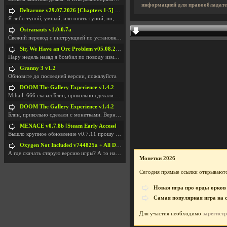
информацией для правообладате
Deltarune v29.07.2026 [Chapters 1-5] / + RUS [Chapters 1-5]
Я либо тупой, умный, или опять тупой, но, вроде я
Ostranauts v1.0.0.7a
Свежий перевод с инструкцией по установкеhttps://g
Sir, We Have an Orc Problem v05.08.2026
Пару недель назад я бомбил по поводу изменения мин
Granny 3 v1.2
Обновите до последней версии, пожалуйста
DOOM The Gallery Experience v1.4.2
Mihail_666 сказал:Блин, прикольно сделали с монетк
DOOM The Gallery Experience v1.4.2
Блин, прикольно сделали с монетками. Вернулся в св
MENACE v0.7.8b [Steam Early Access]
Вышло крупное обновление v0.7.11 прошу обновить
Oxygen Not Included v744825a + All DLC
А где скачать старую версию игры? А то на новой но
Монетки 2026
Сегодня прямые ссылки открываютс
Новая игра про орды орков
Самая популярная игра на 
Для участия необходимо
зарегист