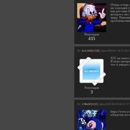
Очень-очень с
ни хорошей г
как раз-таки
которого нет
мира. Напоми
проблемы вме
Репутация
435
От:
fix124666 [3|0]
| Дата 2020-07-10 22:33:
X32 на интел
В игре интер
что я увидел 
Репутация
3
От:
13BoiH [1|11]
| Дата 2020-06-03 00:47:37
https://www.
обзорчик на 