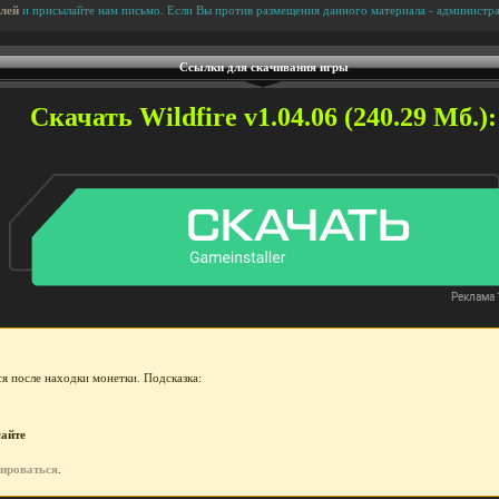
лей
и присылайте нам письмо. Если Вы против размещения данного материала - администра
Ссылки для скачивания игры
Скачать Wildfire v1.04.06 (240.29 Мб.):
я после находки монетки. Подсказка:
сайте
рироваться
.