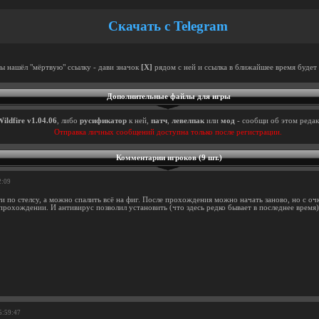
Скачать с Telegram
ты нашёл "мёртвую" ссылку - дави значок
[X]
рядом с ней и ссылка в ближайшее время будет 
Дополнительные файлы для игры
ildfire v1.04.06
, либо
русификатор
к ней,
патч
,
левелпак
или
мод
- сообщи об этом редак
Отправка личных сообщений доступна только после регистрации.
Комментарии игроков (9 шт.)
2:09
 по стелсу, а можно спалить всё на фиг. После прохождения можно начать заново, но с о
рохождении. И антивирус позволил установить (что здесь редко бывает в последнее время)
5:59:47