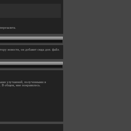
перезалита.
тору новости, он добавит сюда доп. файл.
чками улучшений, полученными в
. В общем, мне понравилось.