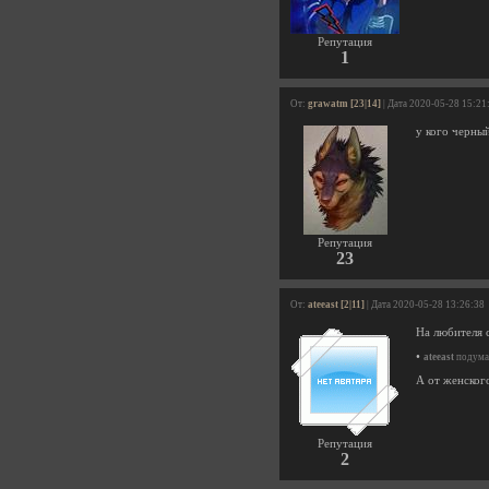
Репутация
1
От:
grawatm [23|14]
| Дата 2020-05-28 15:21
у кого черный
Репутация
23
От:
ateeast [2|11]
| Дата 2020-05-28 13:26:38
На любителя с
•
ateeast
подумал
А от женского
Репутация
2