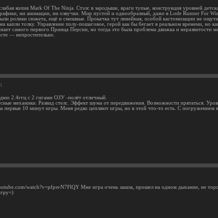
лабая копия Mark Of The Ninja. Стэлс в зародыше, враги тупые, конструкция уровней детск
рафики, ни анимации, ни озвучки. Мир пустой и однообразный, даже в Lode Runner For Wi
 были ролики сюжета, ещё и смешные. Прокачка тут линейная, особой кастомизации не ощути
 ни капли толку. Управление полу-пошаговое, герой как бы бегает в реальном времени, но
нает самого первого Принца Персии, но тогда это была проблема движка и неразвитости ми
сте — непростительно.
11
 дюо 2.4ггц с 2 гигами ОЗУ -полёт отличный.
есные механики. Развид стелс. Эффект шума от передвижения. Возможности прятаться. Уро
за первые 10 минут игры. Меня редко цепляют игры, но в этой что-то есть. С погружением 
youtube.com/watch?v=pfpsvN7FlQY Мне игра очень зашла, прошел на одном дыхание, не торо
игру=)