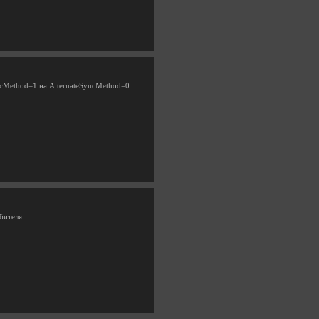
yncMethod=1 на AlternateSyncMethod=0
бителя.