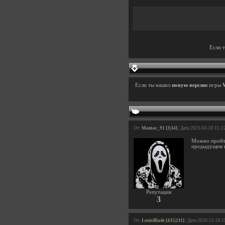
Если 
Если ты нашел
новую версию
игры
W
От:
Maniac_91 [3|34]
| Дата 2021-03-30 15:2
Можно пройти
предыдущем п
Репутация
3
От:
LotusBlade [435|211]
| Дата 2020-12-20 1