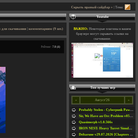
Скрыть правый сайдбар »
| Тема:
Youtube
 для скачивания
|
комментариям (9 шт.)
ВАЖНО:
Некоторые плагины в вашем
браузере могут скрывать ссылки на
скачивание.
Рейтинг:
7.8 (4)
Топ лучших игр
«
Август'26
»
Probably Stolen - Cyberpunk Pawnshop Simulator v048c [Playtest]
Sir, We Have an Orc Problem v05.08.2026
Quasimorph v1.0.566s
IRON NEST: Heavy Turret Simulator v1.0a
Deltarune v29.07.2026 [Chapters 1-5] / + RUS [Chapters 1-5]