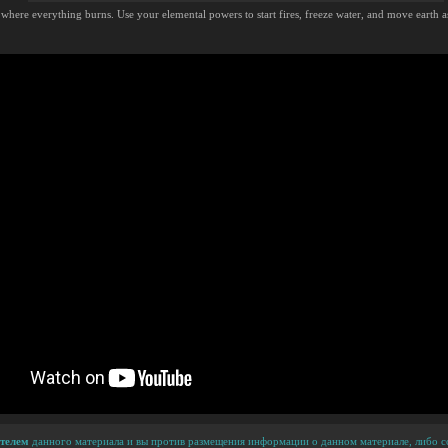
 where everything burns. Use your elemental powers to start fires, freeze water, and move earth a
телем
данного материала и вы против размещения информации о данном материале, либо сс