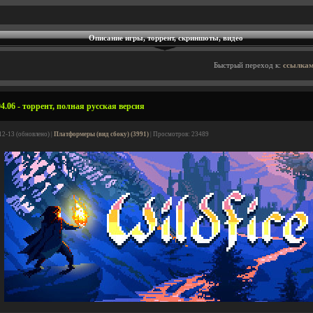
Описание игры, торрент, скриншоты, видео
Быстрый переход к:
ссылкам
04.06 - торрент, полная русская версия
12-13 (обновлено) |
Платформеры (вид сбоку) (3991)
| Просмотров: 23489