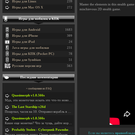
Игры для Linux
239
Master the elements in this stealth game
Игры для Mac OS X
272
mischievous 2D stealth game.
Игры для мобилок и КПК
Игры для Android
1683
Игры для iPhone
309
Игры для iPad
24
Java-игры для мобилки
231
Игры для КПК (Pocket PC)
78
Игры для Symbian
51
Русские версии игр
563
Последние комментарии
+ сообщения из FAQ
Quasimorph v1.0.566s
Мда, эти монеточки искать это что-то новое в сфере
The Last Starship v26d
Пощупал, часов на 10. Отправил корабль в другую Га
Quasimorph v1.0.566s
Какие еще монетки? Что за чущь, дайте нормально ск
Probably Stolen - Cyberpunk Pawnshop Simulator v048c [Playtest]
Если вы являетесь
правооблада
Весьма занятная демка. Очень разнообразные механик