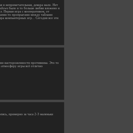
ая и непримечательная, декора мало. Нет
ndows было и то больше любви вложено и
л. Первая игра с кооперативом, от
 какими-то пропрыгами между тайлами
ра компьютерных игр... Сегодня все эти
вни настороженности противника. Это то
в атмосферу игры всё отлично
пясь, примерно за часа 2-3 маленьки