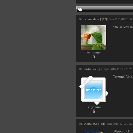
От:
razme4alovo [5|17]
| Дата 2019-01-20 00
это же мои л
Репутация
5
От:
FasterFox [6|6]
| Дата 2016-11-18 22:52:
Terminal Velo
Репутация
6
От:
OldRainGod [0|1]
| Дата 2015-02-11 11:0
>Просто сбор