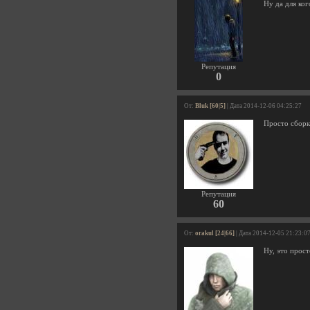
Ну да для ког
Репутация
0
От:
Bluk [60|5]
| Дата 2014-12-06 04:25:27
Просто сборк
Репутация
60
От:
orakul [24|66]
| Дата 2014-12-05 21:23:0
Ну, это прост