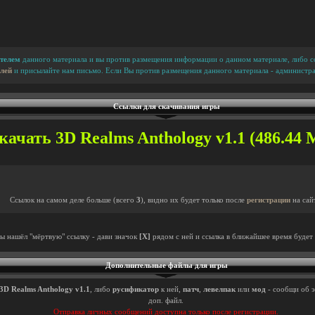
телем
данного материала и вы против размещения информации о данном материале, либо сс
лей
и присылайте нам письмо. Если Вы против размещения данного материала - администра
Ссылки для скачивания игры
качать 3D Realms Anthology v1.1 (486.44 М
Ссылок на самом деле больше (всего
3
), видно их будет только после
регистрации
на сай
ты нашёл "мёртвую" ссылку - дави значок
[X]
рядом с ней и ссылка в ближайшее время будет 
Дополнительные файлы для игры
3D Realms Anthology v1.1
, либо
русификатор
к ней,
патч
,
левелпак
или
мод
- сообщи об э
доп. файл.
Отправка личных сообщений доступна только после регистрации.