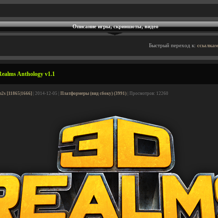
Описание игры, скриншоты, видео
Быстрый переход к:
ссылкам
ealms Anthology v1.1
n2s [11865|1666]
| 2014-12-05 |
Платформеры (вид сбоку) (3991)
| Просмотров: 12260