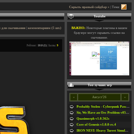
Скрыть правый сайдбар »
| Тема:
Youtube
 для скачивания
|
комментариям (5 шт.)
ВАЖНО:
Некоторые плагины в вашем
браузере могут скрывать ссылки на
скачивание.
Рейтинг:
10.0 (1)
| Баллы:
9
Топ лучших игр
«
Август'26
»
Probably Stolen - Cyberpunk Pawnshop Simulator v048c [Playtest]
Sir, We Have an Orc Problem v05.08.2026
Quasimorph v1.0.562s
Core of Genesis v1.0.0-rc.4
IRON NEST: Heavy Turret Simulator v1.0a