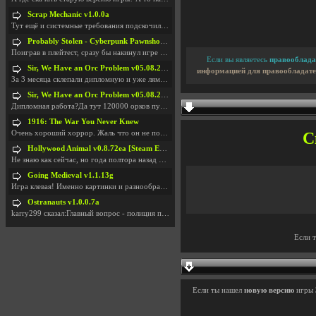
Scrap Mechanic v1.0.0a
Тут ещё и системные требования подскочили. Если не
Probably Stolen - Cyberpunk Pawnshop Simulator v048c [Playtest]
Поиграв в плейтест, сразу бы накинул игре наивысши
Если вы являетесь
правооблада
Sir, We Have an Orc Problem v05.08.2026
информацией для правообладате
За 3 месяца склепали дипломную и уже лям двести ба
Sir, We Have an Orc Problem v05.08.2026
Дипломная работа?Да тут 120000 орков путь выбирают
1916: The War You Never Knew
Очень хороший хоррор. Жаль что он не получил должн
С
Hollywood Animal v0.8.72ea [Steam Early Access]
Не знаю как сейчас, но года полтора назад игра был
Going Medieval v1.1.13g
Игра клевая! Именно картинки и разнообразия в стро
Ostranauts v1.0.0.7a
karry299 сказал:Главный вопрос - полиция по-прежне
Если 
Если ты нашел
новую версию
игры