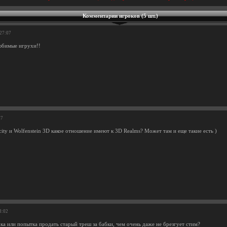
Комментарии игроков (5 шт.)
:27:07
юбимые игрухи!!
57
city и Wolfenstein 3D какое отношение имеют к 3D Realms? Может там и еще такие есть )
8:02
ка или попытка продать старый треш за бабки, чем очень даже не брезгует стим?