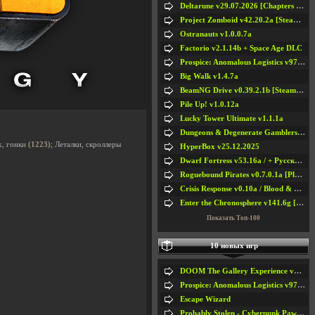
Deltarune v29.07.2026 [Chapters 1-5] / + RUS [Chapters 1-5]
Project Zomboid v42.20.2a [Steam Early Access]
Ostranauts v1.0.0.7a
Factorio v2.1.14b + Space Age DLC
Prospice: Anomalous Logistics v97 [Playtest]
Big Walk v1.4.7a
BeamNG Drive v0.39.2.1b [Steam Early Access]
Pile Up! v1.0.12a
Lucky Tower Ultimate v1.1.1a
Dungeons & Degenerate Gamblers v2.0.2a
х, гонки
(1223)
; Леталки, скроллеры
HyperBox v25.12.2025
Dwarf Fortress v53.16a / + Русская Версия v50.12a
Roguebound Pirates v0.7.0.1a [Playtest]
Crisis Response v0.10a / Blood & Bullet
Enter the Chronosphere v141.6g [Steam Early Access]
Показать Топ-100
10 новых игр
DOOM The Gallery Experience v1.4.2
Prospice: Anomalous Logistics v97 [Playtest]
Escape Wizard
Probably Stolen - Cyberpunk Pawnshop Simulator v048c [Playtest]