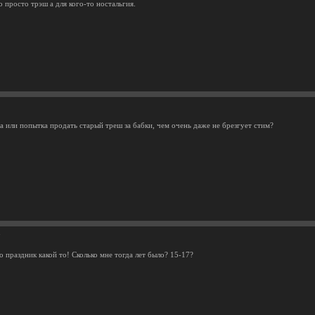
о просто трэш а для кого-то ностальгия.
а или попытка продать старый треш за бабки, чем очень даже не брезгует стим?
7
о праздник какой то! Сколько мне тогда лет было? 15-17?