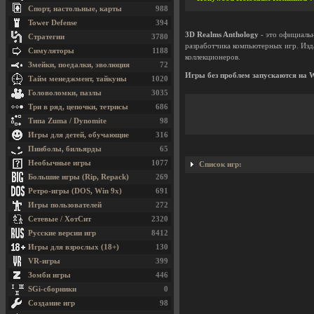
Спорт, настольные, карты
988
Tower Defense
394
3D Realms Anthology
- это официаль
Стратегии
3780
разработчика компьютерных игр. Изда
Симуляторы
1188
коллекционеров.
Змейки, поедалки, эволюция
72
Игры без проблем запускаются на W
Тайм менеджмент, тайкуны
1020
Головоломки, пазлы
3035
Три в ряд, цепочки, тетрисы
686
Типа Zuma / Dynomite
98
Игры для детей, обучающие
316
Пинболы, бильярды
65
Необычные игры
1077
Список игр:
Большие игры (Rip, Repack)
269
Ретро-игры (DOS, Win 9x)
691
Игры пользователей
272
Сетевые / ХотСит
2320
Русские версии игр
8412
Игры для взрослых (18+)
130
VR-игры
399
Зомби игры
446
SGi-сборники
0
Создание игр
98