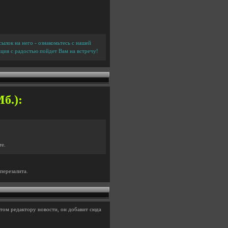
ылок на него - ознакомьтесь с нашей
ция с радостью пойдет Вам на встречу!
б.):
те.
перезалита.
том редактору новости, он добавит сюда