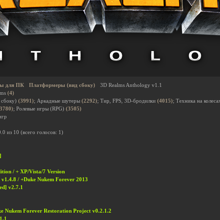
ы для ПК
Платформеры (вид сбоку)
3D Realms Anthology v1.1
lms
(4)
 сбоку)
(3991)
; Аркадные шутеры
(2292)
; Тир, FPS, 3D-бродилки
(4015)
; Техника на колеса
(3780)
; Ролевые игры (RPG)
(3505)
игр
0.0
из
10
(всего голосов:
1
)
]
ion / + XP/Vista/7 Version
 v1.4.8 / +Duke Nukem Forever 2013
ed] v2.7.1
e Nukem Forever Restoration Project v0.2.1.2
1.1