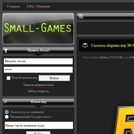
Главная
FAQ / Общение
Скачать сборник игр 3D R
Привет, Гость!
Игру добавил
Elektra [7722|138]
, ред.
Joh
Чужой компьютер
Зарегистрироваться
Забыл пароль
Поиск игр
Поиск игр по названию
Расширенный Google-поиск