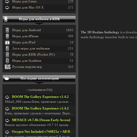
Игры для Linux
239
Игры для Mac OS X
272
Игры для мобилок и КПК
Игры для Android
1683
The 3D Realms Anthology
is a downloa
Игры для iPhone
309
made Anthology launcher built to run
Игры для iPad
24
Java-игры для мобилки
231
Игры для КПК (Pocket PC)
78
Игры для Symbian
51
Русские версии игр
563
Последние комментарии
+ сообщения из FAQ
DOOM The Gallery Experience v1.4.2
Mihail_666 сказал:Блин, прикольно сделали с монетк
DOOM The Gallery Experience v1.4.2
Блин, прикольно сделали с монетками. Вернулся в св
MENACE v0.7.8b [Steam Early Access]
Вышло крупное обновление v0.7.11 прошу обновить
Oxygen Not Included v744825a + All DLC
А где скачать старую версию игры? А то на новой но