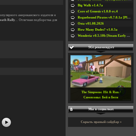
Big Walk v1.4.7a
Core of Genesis v1.0.0-rc.4
популярного американского издателя и
Roguebound Pirates v0.7.0.1a [Playtest]
eath Rally
... Отличная подборочка для
Osta v01.08.2026
How Many Dudes? v1.0.5a
Wonderia v0.5.10b [Steam Early Access]
SGi рекомендует
#5
#6
#7
#8
The Simpsons: Hit & Run /
Симпсоны: Бей и Беги
Мы в социалках
Скрыть правый сайдбар »