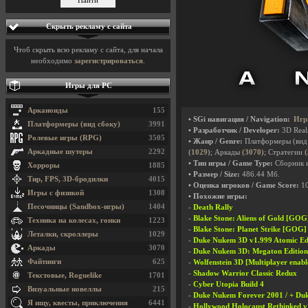
Скрыть рекламу с сайта
Чтоб скрыть всю рекламу с сайта, для начала
необходимо
зарегистрироваться
.
Игры для PC
Арканоиды
155
• SGi навигация / Navigation:
Игр
Платформеры (вид сбоку)
3991
• Разработчик / Developer:
3D Rea
Ролевые игры (RPG)
3505
• Жанр / Genre:
Платформеры (вид
Аркадные шутеры
2292
(1029)
; Аркады
(3070)
; Стратегии
• Тип игры / Game Type:
Сборник 
Хорроры
1885
• Размер / Size:
486.44 Мб.
Тир, FPS, 3D-бродилки
4015
• Оценка игроков / Game Score:
1
Игры с физикой
1308
• Похожие игры:
Песочницы (Sandbox-игры)
1404
-
Death Rally
-
Blake Stone: Aliens of Gold [GOG
Техника на колесах, гонки
1223
-
Blake Stone: Planet Strike [GOG]
Леталки, скроллеры
1029
-
Duke Nukem 3D v1.999 Atomic Edit
Аркады
3070
-
Duke Nukem 3D: Megaton Edition
Файтинги
625
-
Wolfenstein 3D [Multiplayer enabl
-
Shadow Warrior Classic Redux
Текстовые, Roguelike
1701
-
Cyber Utopia Build 4
Визуальные новеллы
215
-
Duke Nukem Forever 2001 / + Duk
Я ищу, квесты, приключения
6441
-
Hollywood Holocaust Rethinked v