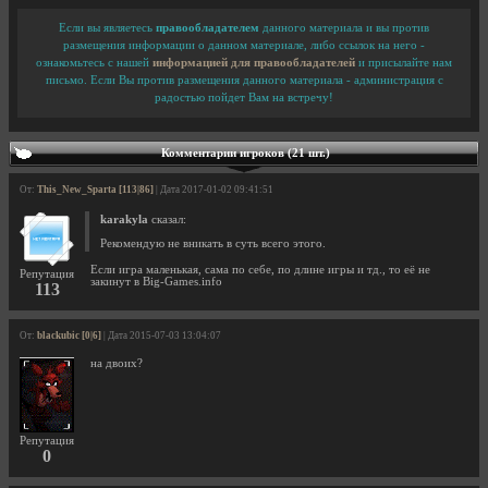
Если вы являетесь
правообладателем
данного материала и вы против
размещения информации о данном материале, либо ссылок на него -
ознакомьтесь с нашей
информацией для правообладателей
и присылайте нам
письмо. Если Вы против размещения данного материала - администрация с
радостью пойдет Вам на встречу!
Комментарии игроков (21 шт.)
От:
This_New_Sparta [113|86]
| Дата 2017-01-02 09:41:51
karakyla
сказал:
Рекомендую не вникать в суть всего этого.
Если игра маленькая, сама по себе, по длине игры и тд., то её не
Репутация
закинут в Big-Games.info
113
От:
blackubic [0|6]
| Дата 2015-07-03 13:04:07
на двоих?
Репутация
0