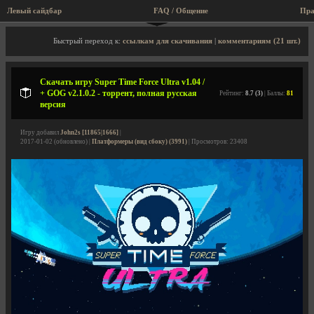
Левый сайдбар
FAQ / Общение
Пра
Описание игры, торрент, скриншоты, видео
Быстрый переход к:
ссылкам для скачивания
|
комментариям (21 шт.)
Скачать игру Super Time Force Ultra v1.04 /
+ GOG v2.1.0.2 - торрент, полная русская
Рейтинг:
8.7 (3)
| Баллы:
81
версия
Игру добавил
John2s [11865|1666]
|
2017-01-02 (обновлено) |
Платформеры (вид сбоку) (3991)
| Просмотров: 23408