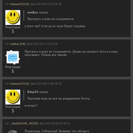
От:
Satana10 [5|34]
| Дата 2014-09-12 02:09:48
sanikar
сказал:
Прогресс в игре не сохраняется.
у всех так? если да то игра будит хордкор.
Репутация
5
От:
sanikar [1|0]
| Дата 2014-09-11 13:04:48
Прогресс в игре не сохраняется. Дошел до второго босса в игре,
перезашел. Теперь всё заново.
Репутация
1
От:
Satana10 [5|34]
| Дата 2014-09-11 06:38:29
Klop34
сказал:
Хорошая игра но всё же раздражают боссы
в точку!!
Репутация
5
От:
_StarkSter500_ [83|50]
| Дата 2014-09-06 19:30:22
Редакторы, Сибирский Лемминг это обозрел.