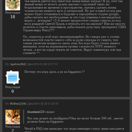
чья шинель рвется под тяжестью немыслимых наград? И да, этот так
званый вояка от нечего делать шастает с группкой таких же
бездельников во времени и пространстве, пытаясь сделать жизнь
человечества немного ярче и интересней. Ну вот в какой из игр вам
Репутация
нужно будет отпавляться в будущее в пародийную студию google,
18
дабы скачать все необходимые за эти года плакины и наслаждаться
видео с...котиками? =3 А может предпочтете сперва стянуть из под
носа рыцарей Святой Грааль и втюхать его на амазоне? Или же просто
полететь и спасти динозавров, дабы пожать руку/лапу президенту США
Тиранозавру Рексу?!?
Ох, сюжетец в этой игре запоминающийся. Не говоря уже о сотнях
возможностей спасти самого себя за долю секунды от смерти, тем
самым увеличив мощность своих атак.Эта игра будет стоить вашего
внимания, хотя на нормальном уровне сложности STFU немного
легкая...а вот на харде играть не советую. Вдруг клавиатуру или пад
сломаете ^^
От:
Agolvin [0|4]
| Дата 2014-12-06 13:37:12
Почему эта игра здесь а не на biggames !?
Репутация
0
От:
MrDen [2|10]
| Дата 2014-10-28 11:32:19
titanium123
сказал:
Что она делает на smallgames?Она же весит больше 500 мб. ,значит
должна быть на biggames
Репутация
Читай в FAQ там написано что игры имеющие статус мини находятся
2
здесь