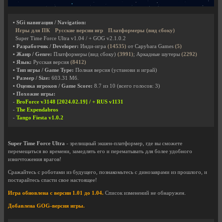
• SGi навигация / Navigation:
Игры для ПК
Русские версии игр
Платформеры (вид сбоку)
Super Time Force Ultra v1.04 / + GOG v2.1.0.2
• Разработчик / Developer:
Инди-игра
(14535)
от Capybara Games
(5)
• Жанр / Genre:
Платформеры (вид сбоку)
(3991)
; Аркадные шутеры
(2292)
• Язык:
Русская версия
(8412)
• Тип игры / Game Type:
Полная версия (установи и играй)
• Размер / Size:
603.31 Мб.
• Оценка игроков / Game Score:
8.7
из
10
(всего голосов:
3
)
• Похожие игры:
-
BroForce v3148 [2024.02.19] / + RUS v1131
-
The Expendabros
-
Tango Fiesta v1.0.2
Super Time Force Ultra
- зрелищный экшен-платформер, где вы сможете
перемещаться во времени, замедлять его и перематывать для более удобного
изничтожения врагов!
Сражайтесь с роботами из будущего, познакомьтесь с динозаврами из прошлого, и
постарайтесь спасти свое настоящее!
Игра обновлена с версии 1.01 до 1.04.
Список изменений не обнаружен.
Добавлена GOG-версия игры.