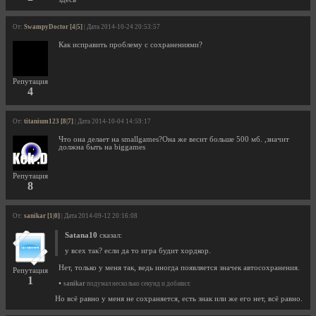
От:
SwampyDoctor [4|5]
| Дата 2014-10-24 20:53:57
Как исправить проблему с сохранениями?
Репутация
4
От:
titanium123 [8|7]
| Дата 2014-10-04 14:59:17
Что она делает на smallgames?Она же весит больше 500 мб. ,значит
должна быть на biggames
Репутация
8
От:
sanikar [1|0]
| Дата 2014-09-12 20:16:08
Satana10
сказал:
у всех так? если да то игра будит хордкор.
Нет, только у меня так, ведь иногда появляется значек автосохранения.
Репутация
1
•
sanikar
подумал несколько секунд и добавил:
Но всё равно у меня не сохраняется, есть знак или же его нет, всё равно.