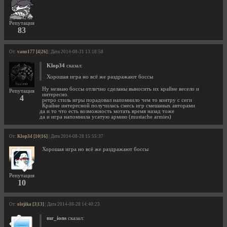
Репутация
83
От:
vano177 [4|26]
| Дата 2014-08-31 13:18:58
Klop34
сказал:
Хорошая игра но всё же раздражают боссы
Ну незнаю боссы отлично сделаны выносить их крайне весело и
Репутация
интересно.
4
ретро стиль игры порадовал напомнило чем то контру с сеги
Крайне интересной получилась смесь игр смешаных авторами
да и то что есть возможность мотать время назад тоже
да и игра напомнила усатую армию (mustache armies)
От:
Klop34 [10|16]
| Дата 2014-08-28 15:55:37
Хорошая игра но всё же раздражают боссы
Репутация
10
От:
olejika [3|13]
| Дата 2014-08-28 14:40:23
mr_ions
сказал: