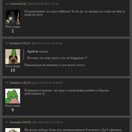
От:
Asteroth [2|4]
| Дата 2015-03-03 15:43:56
Поддерживает ли игра геймпад? Если да, то нужны ли стики на нём (у
меня их нет).
Репутация
2
От:
karakyla [19|23]
| Дата 2015-02-01 19:26:09
Agolvin
сказал:
Почему эта игра здесь а не на biggames !?
Рекомендую не вникать в суть всего этого.
Репутация
19
От:
ZomboCat [8|23]
| Дата 2015-02-01 18:50:09
Понравился режим, где надо головоломки решать и быстро
действовать
Репутация
8
От:
Romantic [18|59]
| Дата 2014-12-14 13:56:41
Вы когда-нибудь были под командованием безглазого (ба!) офицера,