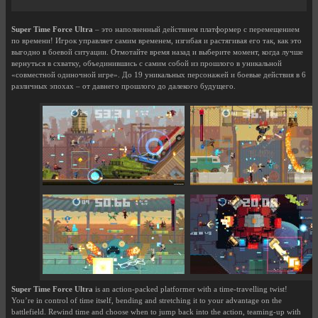
Super Time Force Ultra
– это наполненный действием платформер с перемещением
по времени! Игрок управляет самим временем, изгибая и растягивая его так, как это
выгодно в боевой ситуации. Отмотайте время назад и выберите момент, когда лучше
вернуться в схватку, объединившись с самим собой из прошлого в уникальной
«совместной одиночной игре». До 19 уникальных персонажей и боевые действия в 6
различных эпохах – от давнего прошлого до далекого будущего.
Super Time Force Ultra
is an action-packed platformer with a time-travelling twist!
You’re in control of time itself, bending and stretching it to your advantage on the
battlefield. Rewind time and choose when to jump back into the action, teaming-up with