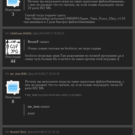
Почему вы загружаете игры на такие идиотские файлообменники,
с них не реально что-то скачать, ну если только подождать часов
20 рати 602 Mb.
Репутация
3
Скачай тогда торрент здесь:
http://thepiratebay.se/torrent/10890995/Super_Time_Force_Ultra_v1.01
там минимум в 2 раза быстрее файлообменников
От:
GlebGans [44|66]
| Дата 2014-08-27 19:00:51
RoomY
сказал:
Очень сильно похожа на broforce, но игра годная.
broforce несколько иная.Там разрушения по полной программе да и
Репутация
эпика чуть больше.Но я ничего не имею против этой игрушки
44
От:
mr_ions [0|0]
| Дата 2014-08-27 18:54:20
Почему вы загружаете игры на такие идиотские файлообменники, с
них не реально что-то скачать, ну если только подождать часов 20
рати 602 Mb.
•
mr_ions
подумал несколько минут и добавил:
Репутация
0
mr_ions
сказал:
ради
От:
RoomY [0|1]
| Дата 2014-08-27 17:32:10