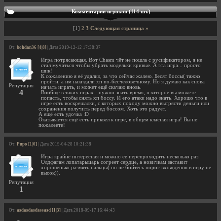
Комментарии игроков (114 шт.)
[1]
2
3
Следующая страница »
От:
bohdan36 [4|8]
| Дата 2019-12-12 17:38:37
Игра потрясающая. Вот Chasm чёт не пошла с русификатором, я не
стал мучаться чтобы убрать модельки кривые. А эта игра... просто
шик!
К сожалению я её удалил, за что сейчас жалею. Бесят боссы( тяжко
пройти, а им накидали хп по-бесчеловечному. Но я думаю как снова
Репутация
начать играть, и может ещё скачаю вновь.
4
Вообще в таких играх - нужно знать время, в которое вы можете
попасть, чтобы снять хп боссу. И его атаки надо знать. Хорошо что в
игре есть воскрешалки, с которых походу можно вытрясти деньги или
сохранения получить перед боссом. Хоть это радует.
А ещё есть удочка :D
Оказывается ещё есть приквел к игре, в общем класная игра! Вы не
пожалеете!
От:
Pupo [1|0]
| Дата 2019-04-28 10:21:38
Игра крайне интересная и можно ее перепроходить несколько раз.
Олдфагам лопатарыцарь согреет сердце, а новичкам заставит
хорошенько размять пальцы( но не бойтесь порог вхождения в игру не
высок)).
Репутация
1
От:
asdasdasdassasd [1|3]
| Дата 2018-09-17 16:44:43