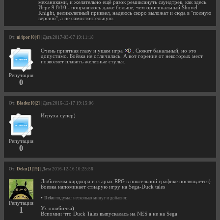
механиками, и желательно ещё разок ремиксануть саундтрек, как здесь.
Игре 9.8/10 - понравилось даже больше, чем оригинальный Shovel
Knight, великолепный приквел, надеюсь скоро выложат и сюда в "полную
версию", а не самостоятельную.
От:
ni4por [0|4]
| Дата 2017-03-07 19:11:18
Очень приятная глазу и ушам игра
. Сюжет банальный, но это
допустимо. Боёвка не отличилась. А вот горение от некоторых мест
позволяет плавить железные стулья.
Репутация
0
От:
Bladez [0|2]
| Дата 2016-12-17 19:15:06
Игруха супер)
Репутация
0
От:
Deku [1|19]
| Дата 2016-12-16 10:25:56
Любителям хардкора и старых RPG в пиксельной графике посвящается)
Боевка напоминает стиарую игру на Sega-Duck tales
•
Deku
подумал несколько минут и добавил:
Репутация
1
Ух ошибочка)
Вспомни что Duck Tales выпускалась на NES а не на Sega