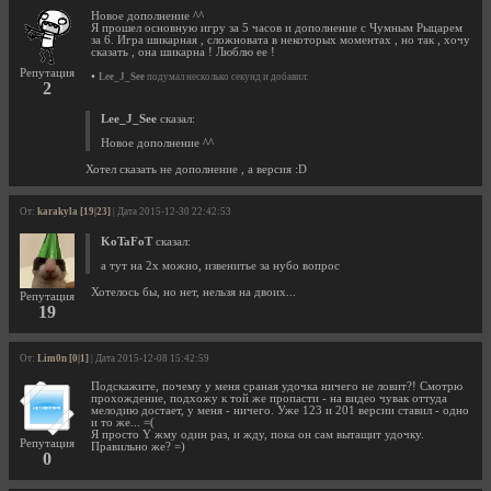
Новое дополнение ^^
Я прошел основную игру за 5 часов и дополнение с Чумным Рыцарем
за 6. Игра шикарная , сложновата в некоторых моментах , но так , хочу
сказать , она шикарна ! Люблю ее !
Репутация
•
Lee_J_See
подумал несколько секунд и добавил:
2
Lee_J_See
сказал:
Новое дополнение ^^
Хотел сказать не дополнение , а версия :D
От:
karakyla [19|23]
| Дата 2015-12-30 22:42:53
KoTaFoT
сказал:
а тут на 2х можно, извенитье за нубо вопрос
Хотелось бы, но нет, нельзя на двоих...
Репутация
19
От:
Lim0n [0|1]
| Дата 2015-12-08 15:42:59
Подскажите, почему у меня сраная удочка ничего не ловит?! Смотрю
прохождение, подхожу к той же пропасти - на видео чувак оттуда
мелодию достает, у меня - ничего. Уже 123 и 201 версии ставил - одно
и то же... =(
Я просто Y жму один раз, и жду, пока он сам вытащит удочку.
Репутация
Правильно же? =)
0