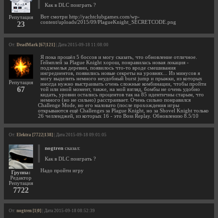
Как в DLC поиграть ?
Вот смотри http://yachtclubgames.com/wp-
Репутация
content/uploads/2015/09/PlagueKnight_SECRETCODE.png
23
От:
DeadMark [67|121]
| Дата 2015-09-18 11:08:00
Я пока прошёл 5 боссов и могу сказать, что обновление отличное.
Геймплей за Plague Knight хорош, понравилась новая локация -
подземелья деревни, появилось что-то вроде смешивания
ингредиентов, появились новые секреты на уровнях... Из минусов я
могу выделить немного неудобный burst jump и прыжки, из которых
Репутация
иногда нужно выстраивать очень сложные комбинации, чтобы пройти
67
той или иной момент, также, на мой взгляд, бомбы не очень удобно
кидать, уровни остались процентов так на 85 идентичны старым, что
немного (но не сильно) расстраивает. Очень сильно понравился
Challenge Mode, но его маловато (после прохождения игры
открываются ещё Challenges за Plague Knight, но за Shovel Knight только
26 челленджей, из которых 16 - это Boss Replay. Обновлению 8.5/10
От:
Elektra [7722|138]
| Дата 2015-09-18 09:01:05
nogtren
сказал:
Как в DLC поиграть ?
Надо пройти игру
Группа:
Редактор
Репутация
7722
От:
nogtren [1|0]
| Дата 2015-09-18 08:52:39