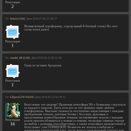
Репутация
2
От:
Sola1re [1|6]
| Дата 2018-07-05 22:30:17
Великолепный платформер, олдскульный 8-битный стиль) По сеге
соскучился даже)
Репутация
1
От:
citadel_88 [1|18]
| Дата 2018-06-25 09:52:38
Одна из лучших бродилок
Репутация
1
От:
GiljaraG2W [16|10]
| Дата 2018-03-22 05:49:15
Безусловно это шедевр! Приятная атмосфера 90-х буквально струиться
из каждого пикселя. Здесь есть все за что принято ныне любить
платформеры. Высокая сложность постепенно нарастающая с каждым
пройденным этапом, эпичные битвы с боссами, красивые и
продуманные разнообразные локации заставляющие игрока с каждым
Репутация
разом приспосабливаться к новым условиям, несколько главных героев
16
на выбор с разными способностями, а также атмосфера приключений и
безусловно: сам ГЕЙМПЛЕЙ! Вознесем же лопаты к небесам и
прокричим героический клич, пусть жажда приключений откроет нам