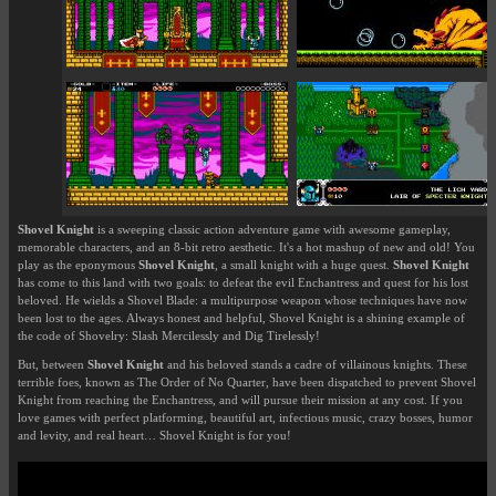
Shovel Knight
is a sweeping classic action adventure game with awesome gameplay,
memorable characters, and an 8-bit retro aesthetic. It's a hot mashup of new and old! You
play as the eponymous
Shovel Knight
, a small knight with a huge quest.
Shovel Knight
has come to this land with two goals: to defeat the evil Enchantress and quest for his lost
beloved. He wields a Shovel Blade: a multipurpose weapon whose techniques have now
been lost to the ages. Always honest and helpful, Shovel Knight is a shining example of
the code of Shovelry: Slash Mercilessly and Dig Tirelessly!
But, between
Shovel Knight
and his beloved stands a cadre of villainous knights. These
terrible foes, known as The Order of No Quarter, have been dispatched to prevent Shovel
Knight from reaching the Enchantress, and will pursue their mission at any cost. If you
love games with perfect platforming, beautiful art, infectious music, crazy bosses, humor
and levity, and real heart… Shovel Knight is for you!