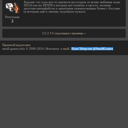
Хорошо что хоть кто-то пытается воссоздать те всеми любимые игры
SEGA или же DENDI в которых всё понятно и просто, начиная
простым интерфейсом и заканчивая увлекательными боями с боссами
(к которым ещё и тактику подобрать нужно)
Репутация
3
[1]
2
3
Следующая страница »
Правообладателям
small-games.info © 2008-2024 | Контакты:
e-mail
|
Наш Telegram @SmallGamez