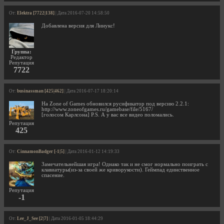
От:
Elektra [7722|138]
| Дата 2016-07-20 14:58:50
Добавлена версия для Линукс!
Группа:
Редактор
Репутация
7722
От:
businassman [425|462]
| Дата 2016-07-17 18:20:14
На Zone of Games обновился русификатор под версию 2.2.1:
http://www.zoneofgames.ru/gamebase/file/5167/
[голосом Карлсона] P.S. А у вас все видео поломались.
Репутация
425
От:
CinnamonBadger [-1|5]
| Дата 2016-01-12 14:19:33
Замечательнейшая игра! Однако так и не смог нормально поиграть с
клавиатуры(из-за своей же криворукости). Геймпад единственное
спасение.
Репутация
-1
От:
Lee_J_See [2|7]
| Дата 2016-01-05 18:44:29