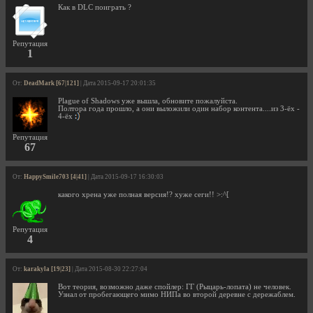
Как в DLC поиграть ?
Репутация
1
От:
DeadMark [67|121]
| Дата 2015-09-17 20:01:35
Plague of Shadows уже вышла, обновите пожалуйста.
Полтора года прошло, а они выложили один набор контента....из 3-ёх -
4-ёх
Репутация
67
От:
HappySmile703 [4|41]
| Дата 2015-09-17 16:30:03
какого хрена уже полная версия!? хуже сеги!! >:^[
Репутация
4
От:
karakyla [19|23]
| Дата 2015-08-30 22:27:04
Вот теория, возможно даже спойлер: ГГ (Рыцарь-лопата) не человек.
Узнал от пробегающего мимо НИПа во второй деревне с дережаблем.