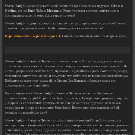
Shovel Knight
умело сочетает в себе элементы трех известных игрушек:
Ghost &
Goblins
, серию
Duck Tales
и
Megaman
. Романтическая история, запутанные и
беспощадные враги и море фана гарантируется!
Shovel Knight
- один из самых ожидаемых платформеров этого года, а любителям
стареньких игрушек времен Dendy рекомендуется к ознакомлению!
Игра обновлена с версии 4.0a до 4.1.
Список изменений можно посмотреть
здесь
.
Shovel Knight: Treasure Trove
- это полное издание Shovel Knight, классическая
приключенческая сага с отличным геймплеем, запоминающимися персонажами и 8-
битной ретро-эстетикой! Бегайте, прыгайте и сражайтесь в роли Лопатного рыцаря,
повелителя лопатного клинка, и помогите ему найти его потерянную возлюбленную.
Победите пресловутых рыцарей из Ордена Без Пощады и бросьте вызов его
предводительнице, Чародейке.
Но это еще не все!
Shovel Knight: Treasure Trove
включает в себя четыре
дополнительных игры! Играйте за Чумного рыцаря, Призрачного рыцаря и Короля-
рыцаря в их собственных приключениях или сражайтесь с друзьями локально в
поединках из 4 игроков в режиме Showdown. Вместе они представляют собой
великую и масштабную сагу!
Shovel Knight: Treasure Trove
- это настоящее сокровище! Играйте с другом в
кооперативную кампанию в Shovel of Hope, проверьте себя в полноценных уровнях-
испытаниях, сражайтесь с друзьями в режиме Showdown и измените игру в режиме
Смены тела. Добывайте реликвии и богатства и узнайте истинное значение лопатного