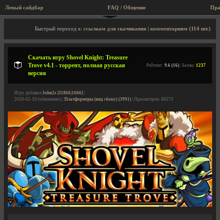
Левый сайдбар
FAQ / Общение
Пра
Описание игры, торрент, скриншоты, видео
Быстрый переход к:
ссылкам для скачивания
|
комментариям (114 шт.)
Скачать игру Shovel Knight: Treasure
Trove v4.1 - торрент, полная русская
Рейтинг:
9.6 (16)
| Баллы:
1237
версия
Игру добавил
John2s [11866|1666]
|
2020-02-19 (обновлено) |
Платформеры (вид сбоку) (3991)
| Просмотров: 66573