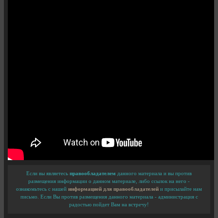
Если вы являетесь
правообладателем
данного материала и вы против
размещения информации о данном материале, либо ссылок на него -
ознакомьтесь с нашей
информацией для правообладателей
и присылайте нам
письмо. Если Вы против размещения данного материала - администрация с
радостью пойдет Вам на встречу!