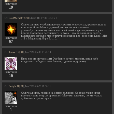
Репутация
19
От:
DeadMark [67|121]
| Дата 2015-07-30 17:25:24
Отличная игра чтобы понастальгировать о временах,проведённых за
приставкой nes.Много уровней,много дополнительных
уровней,отличная музыка и классный дизайн уровня,неговоря уже о
боссах.Подробно расписывать не буду - это должен опробовать
каждый,кто любил и любит платформеры на nes (особенно Duck Tales
Репутация
1-2 и Megaman).Игре 9.4/10.
67
От:
dimav [16|14]
| Дата 2015-05-30 15:25:19
Игра просто потрясная)) Особенно крутой момент, когда тебе
предстоит победить всех боссов, одного за другим)
Репутация
16
От:
Ensight [1|10]
| Дата 2015-05-20 11:36:11
Отличная игра, прошел на одном дыхании. Обожаю такие игры,
ностальгия по старым временам) Местами сложная, но это только
добавляет игре интереса.
Репутация
1