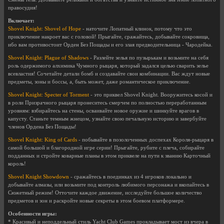
правосудия!
Включает:
Shovel Knight: Shovel of Hope
- наточите Лопатный клинок, потому что это
приключение накроет вас с головой! Прыгайте, сражайтесь, добывайте сокровища,
ибо вам противостоит Орден Без Пощады и его злая предводительница - Чародейка.
Shovel Knight: Plague of Shadows
- Разлейте зелья по пузырькам и возьмите на себя
роль одержимого алхимика Чумного рыцаря, который задался целью сварить зелье
всевластия! Сочетайте детали бомб и создавайте свои комбинации. Вас ждут новые
предметы, зоны и боссы, а, быть может, даже романтическое приключение.
Shovel Knight: Specter of Torment
- это приквел Shovel Knight. Вооружитесь косой и
в роли Призрачного рыцаря пронеситесь смерчем по полностью переработанным
уровням: взбирайтесь на стены, осваивайте новое оружие и шинкуйте врагов в
капусту. Станьте темным жнецом, узнайте свою печальную историю и завербуйте
членов Ордена Без Пощады!
Shovel Knight: King of Cards
- побывайте в позолоченных доспехах Короля-рыцаря в
самой большой и благородной игре серии! Прыгайте, рубите с плеча, собирайте
подданных и стройте коварные планы в этом приквеле на пути к званию Карточный
король!
Shovel Knight Showdown
- сражайтесь в поединках из 4 игроков локально и
добывайте алмазы, или возьмите под контроль любимого персонажа и вкопайтесь в
Сюжетный режим! Отточите каждое движение, исследуйте большое количество
предметов и зон и раскройте новые секреты в этом боевом платформере.
Особенности игры:
* Красивый и неподдельный стиль Yacht Club Games прокладывает мост из вчера в