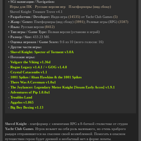
• SGi навигация / Navigation:
Игры для ПК
Русские версии игр
Платформеры (вид сбоку)
Shovel Knight: Treasure Trove v4.1
• Разработчик / Developer:
Инди-игра
(14535)
от Yacht Club Games
(5)
• Жанр / Genre:
Платформеры (вид сбоку)
(3991)
; Ролевые игры (RPG)
(3507)
• Язык:
Русская версия
(8412)
• Тип игры / Game Type:
Полная версия (установи и играй)
• Размер / Size:
433.23 Мб.
• Оценка игроков / Game Score:
9.6
из
10
(всего голосов:
16
)
• Другие части игры:
-
Shovel Knight: Specter of Torment v3.0A
• Похожие игры:
-
Volgarr the Viking v1.36d
-
Rogue Legacy v1.4.1 / + GOG v1.4.0
-
Crystal Catacombs v1.1
-
1001 Spikes / Aban Hawkins & the 1001 Spikes
-
There Was A Caveman v1.0u1
-
The Joylancer: Legendary Motor Knight [Steam Early Acces] v1.9.1
-
Adventures of Pip 1.0.0u1
-
Troubles Land
-
Aggelos v1.065
-
Big Boy Boxing v1.13
Shovel Knight
- платформер с элементами RPG в 8-битной стилистике от студии
Yacht Club Games
. Игрок возьмет на себя роль маленького, но очень храброго
рыцаря отправившегося на спасение своей возлюбленной. Помогать в опасном
путешествии герою будет древний и необычный меч в форме лопаты.