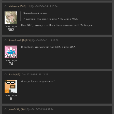
От:
nikivarvar [502|111]
| Дата 2015-04-24 16:13:04
ScrewAttack
сказал:
И вообще, это закос не под NES, а под MSX
Под NES, потому что Duck Tales выходил на NES, блджад.
Репутация
502
От:
ScrewAttack [74|213]
| Дата 2015-04-21 15:12:38
И вообще, это закос не под NES, а под MSX
Репутация
74
От:
Rai4u [0|5]
| Дата 2015-03-11 18:13:28
А когда будет на депозите?
Репутация
0
От:
joker3434_ [3|0]
| Дата 2015-02-03 04:57:24