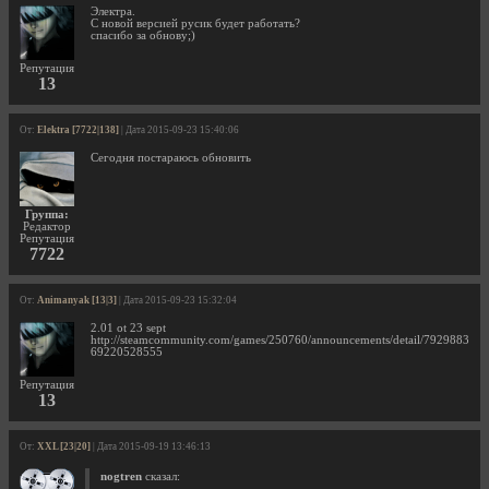
Электра.
С новой версией русик будет работать?
спасибо за обнову;)
Репутация
13
От:
Elektra [7722|138]
| Дата 2015-09-23 15:40:06
Сегодня постараюсь обновить
Группа:
Редактор
Репутация
7722
От:
Animanyak [13|3]
| Дата 2015-09-23 15:32:04
2.01 ot 23 sept
http://steamcommunity.com/games/250760/announcements/detail/7929883
69220528555
Репутация
13
От:
XXL [23|20]
| Дата 2015-09-19 13:46:13
nogtren
сказал: