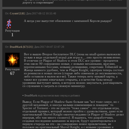
дорогу к сокровищам!
От:
Cryntel [1|0]
| Дата 2017-08-12 10:55:40
А когда уже выпустят обновление с кампанией Короля рыцаря?
Репутация
1
От:
DeadMark [67|121]
| Дата 2017-04-07 22:07:20
Вот и вышло Второе бесплатное DLC (пока на small-games выложили
только в виде отдельной игры) для игры и.....оно просто великолепно.
В отличии от Plague of Shadow в этом DLC все уровни - процентов
этак около 90 совершенно новые, с новыми механиками, врагами,
переписанными боссами, новыми реликвиями, секретами. Геймплей за
Репутация
Жнеца намного удобнее, чем за Plague Knight, саунтрек теперь состоит
67
из ремиксов и новых песен (старые либо изменили до неузнаваемости,
либо оставили в малом кол-ве). Также теперь нету никакой карты, а
также все уровни изначально открыты, а в качестве базы между
уровнями выступает замок, в котором можно закупаться, разговаривать
со служками и сыграть в сложную миниигру.
•
DeadMark
подумал несколько секунд и добавил:
Вывод: Если Plague of Shadow было больше как "всё тоже самое, но с
другой механикой, и иногда малыми изменениями в локациях" то
Specter of Torment - это не просто "тоже самое" - это отдельная игра,
отдельный приквел, который можно пройти с удовольствием, даже если
оригинальный Shovel Knight окончил недавно (в Plague of Shadow делал
перерыв, ибо там много схожего). Я надеюсь, что разработчики,
создавая последнюю кампанию за короля, будут ориентироваться в
первую очередь на это - на совершенно новое приключение, не
похожее на оригинальный Shovel Knight, а с новыми уровнями и