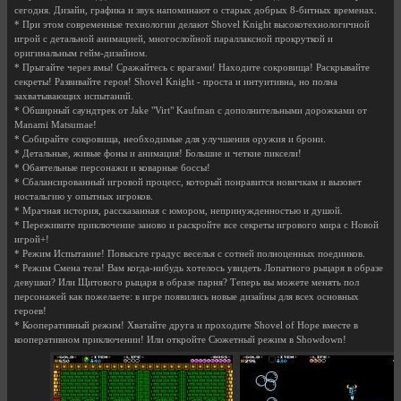
сегодня. Дизайн, графика и звук напоминают о старых добрых 8-битных временах.
* При этом современные технологии делают Shovel Knight высокотехнологичной
игрой с детальной анимацией, многослойной параллаксной прокруткой и
оригинальным гейм-дизайном.
* Прыгайте через ямы! Сражайтесь с врагами! Находите сокровища! Раскрывайте
секреты! Развивайте героя! Shovel Knight - проста и интуитивна, но полна
захватывающих испытаний.
* Обширный саундтрек от Jake "Virt" Kaufman с дополнительными дорожками от
Manami Matsumae!
* Собирайте сокровища, необходимые для улучшения оружия и брони.
* Детальные, живые фоны и анимация! Большие и четкие пиксели!
* Обаятельные персонажи и коварные боссы!
* Сбалансированный игровой процесс, который понравится новичкам и вызовет
ностальгию у опытных игроков.
* Мрачная история, рассказанная с юмором, непринужденностью и душой.
* Переживите приключение заново и раскройте все секреты игрового мира с Новой
игрой+!
* Режим Испытание! Повысьте градус веселья с сотней полноценных поединков.
* Режим Смена тела! Вам когда-нибудь хотелось увидеть Лопатного рыцаря в образе
девушки? Или Щитового рыцаря в образе парня? Теперь вы можете менять пол
персонажей как пожелаете: в игре появились новые дизайны для всех основных
героев!
* Кооперативный режим! Хватайте друга и проходите Shovel of Hope вместе в
кооперативном приключении! Или откройте Сюжетный режим в Showdown!