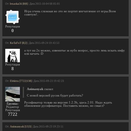
От:
lexaska56 [0|0]
| Дата 2015-10-04 08:05:01
Игра очень сложная но это не портит впечатление от игры.Всем
советую!.
Репутация
0
От:
KoTaFoT [8|2]
| Дата 2015-09-24 19:43:53
а тут на 2х можно, извенитье за нубо вопрос, просто лень искать инфу
или качать :D
Репутация
8
От:
Elektra [7722|138]
| Дата 2015-09-23 19:42:23
Animanyak
сказал:
С новой версией русик будет работать?
Русификатор только на версию 1.2.3b, здесь 2.01. Надо ждать
Группа:
обновление русификатора. Поставить можно, но смысл?
Редактор
Репутация
7722
От:
Animanyak [13|3]
| Дата 2015-09-23 19:23:11