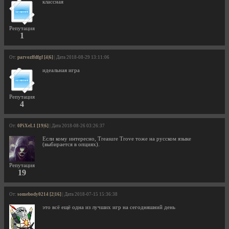
классная
Репутация
1
От:
parvozffdfgf [4|6]
| Дата 2018-08-29 13:11:06
идеальная игра
Репутация
4
От:
0PiXeL1 [19|6]
| Дата 2018-08-26 03:26:37
Если кому интересно, Treasure Trove тоже на русском языке
(выбирается в опциях).
Репутация
19
От:
somebody0214 [2|16]
| Дата 2018-07-15 15:36:38
это всё ещё одна из лучших игр на сегодняшний день