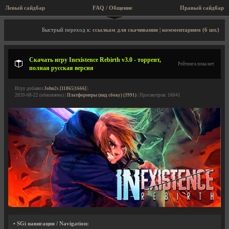
Левый сайдбар
FAQ / Общение
Правый сайдбар
Описание игры, торрент, скриншоты, видео
Быстрый переход к:
ссылкам для скачивания
|
комментариям (6 шт.)
Скачать игру Inexistence Rebirth v3.0 - торрент,
Рейтинга пока нет
полная русская версия
Игру добавил
John2s [11865|1666]
|
2020-08-22 (обновлено) |
Платформеры (вид сбоку) (3991)
| Просмотров: 16041
• SGi навигация / Navigation: