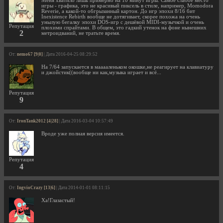
Меня хватило лишь примерно на 10 минут игры. Самое слабое место
игры - графика, это не красивый пиксель в стиле, например, Momodora
Reverie, а какой-то обгрызанный картон. До игр эпохи 8/16 бит
Inexistence Rebirth вообще не дотягивает, скорее похожа на очень
унылую бегалку эпохи DOS-игр с дешёвой MIDI-музычкой и очень
Репутация
плохими спрайтами. В общем, это гадкий утенок на фоне нынешних
2
метроидваний, не тратьте время.
От:
nemo67 [9|0]
| Дата 2016-04-25 08:29:52
На 7/64 запускается в мааааленьком окошке,не реагирует на клавиатуру
и джойстик((вообще ни как,музыка играет и всё...
Репутация
9
От:
IronTank2012 [4|28]
| Дата 2016-03-04 10:57:49
Вроде уже полная версия имеется.
Репутация
4
От:
IngvioCrazy [13|6]
| Дата 2014-01-01 08:11:15
Ха!Глазастый!