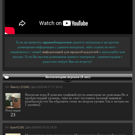
Если вы являетесь
правообладателем
данного материала и вы против
размещения информации о данном материале, либо ссылок на него -
ознакомьтесь с нашей
информацией для правообладателей
и присылайте нам
письмо. Если Вы против размещения данного материала - администрация с
радостью пойдет Вам на встречу!
Комментарии игроков (6 шт.)
От:
Shusryy [23|80]
| Дата 2020-06-17 17:28:53
Неплохая игра.Я доволен графикой,пусть некоторые не довольны.Но я
пройдя первый уровень, таки не смог поставить нужный навык(не
разобрался),что бы обрушить стену во втором уровне.Так и застрял на
1 уровне
Репутация
23
От:
lipard [2|0]
| Дата 2020-05-24 22:24:35