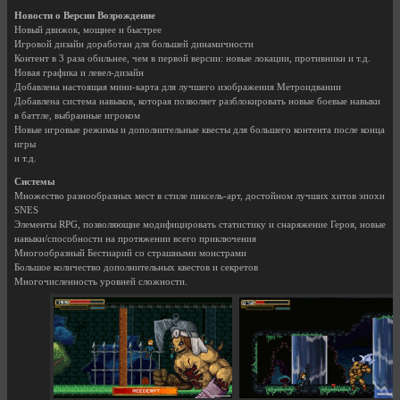
Новости о Версии Возрождение
Новый движок, мощнее и быстрее
Игровой дизайн доработан для большей динамичности
Контент в 3 раза обильнее, чем в первой версии: новые локации, противники и т.д.
Новая графика и левел-дизайн
Добавлена настоящая мини-карта для лучшего изображения Метроидвании
Добавлена система навыков, которая позволяет разблокировать новые боевые навыки
в баттле, выбранные игроком
Новые игровые режимы и дополнительные квесты для большего контента после конца
игры
и т.д.
Системы
Множество разнообразных мест в стиле пиксель-арт, достойном лучших хитов эпохи
SNES
Элементы RPG, позволяющие модифицировать статистику и снаряжение Героя, новые
навыки/способности на протяжении всего приключения
Многообразный Бестиарий со страшными монстрами
Большое количество дополнительных квестов и секретов
Многочисленность уровней сложности.