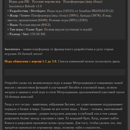
Игры для ПК
Русские версии игр
Платформеры (вид сбоку)
Inexistence Rebirth v3.0
• Разработчик / Developer:
Инди-игра
(14535)
от Jonathan BRASSAUD
(2)
• Жанр / Genre:
Платформеры (вид сбоку)
(3991)
; Аркады
(3070)
; Я ищу,
квесты, приключения
(6440)
; Ролевые игры (RPG)
(3505)
• Язык:
Русская версия
(8412)
• Тип игры / Game Type:
Полная версия (установи и играй)
• Размер / Size:
150.06 Мб.
Inexistence
- экшен-платформер от французского разработчика в духе старых
игрушек 16-битной эпохи!
Игра обновлена c версии 1.1 до 3.0.
Список изменений можно посмотреть
здесь
.
Откройте снова эту великолепную игру в жанре Метроидвания в совершенно новой
версии с множеством функций и улучшений! Бегайте в огромной мире, полном
загадок и экшена в этой игре в стиле Метроидвания, вдохновлённой классикой эпохи
16-битных консолей.
Халд и его сестра - защитники, избранные Богами, их существование поддерживает
порядок и баланс в мире. Однако не все хотят мира... Клаос - человек, наполненный
тёмными намерениями - решает погрузить девушку в глубокий сон и тем самым
разрушить баланс между хорошим и злым. Её младший брат, Халд, решает найти
Клаоса и разрушить проклятие всеми средствами. Для того, чтобы сделать это, ему
придётся скитаться по огромному миру, полному тайн и опасности...