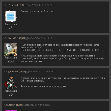
От:
FruitGish [-3|10]
| Дата 2013-04-17 17:22:53
Сильно напомнило Evoland
Репутация
-3
От:
Kn1MS [260|52]
| Дата 2013-04-17 16:15:16
"Гыг, прошел всю игру перед тем как пойти в школу\\универ. Куда
именно не скажу."
НУ СКАЖИ, НУ ПОЖАЛУЙСТА!!! НАМ ЖЕ ОЧЕНЬ ИНТЕРЕСНО!!!
Игра весёлая, некоторое время не понимал, что надо сделать с
Репутация
громилой, загораживающим вход к боссу, но потом купил вроде ещё 1
260
длс и смог пройти.
От:
gamevoin [36|22]
| Дата 2013-04-17 15:04:29
"• Если игра у тебя не запускается - то обязательно пиши, какая у тебя
OS и текст ошибки."
Такие простые вещи не могут вкурить...
Репутация
36
От:
Alex56 [12|19]
| Дата 2012-05-02 08:22:01