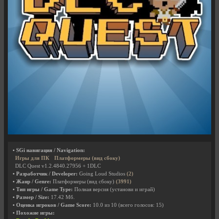
• SGi навигация / Navigation:
Игры для ПК
Платформеры (вид сбоку)
DLC Quest v1.2.4840.27956 + 1DLC
• Разработчик / Developer:
Going Loud Studios
(2)
• Жанр / Genre:
Платформеры (вид сбоку)
(3991)
• Тип игры / Game Type:
Полная версия (установи и играй)
• Размер / Size:
17.42 Мб.
• Оценка игроков / Game Score:
10.0
из
10
(всего голосов:
15
)
• Похожие игры: