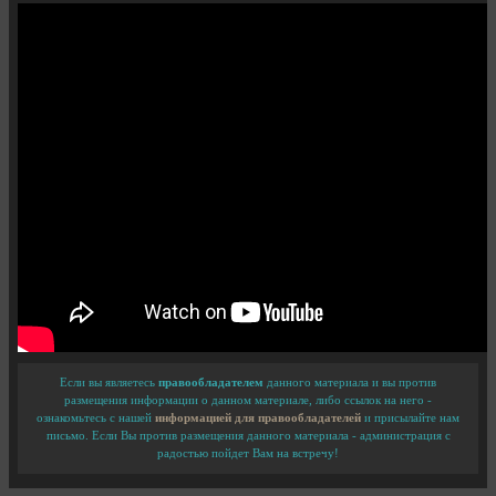
Если вы являетесь
правообладателем
данного материала и вы против
размещения информации о данном материале, либо ссылок на него -
ознакомьтесь с нашей
информацией для правообладателей
и присылайте нам
письмо. Если Вы против размещения данного материала - администрация с
радостью пойдет Вам на встречу!