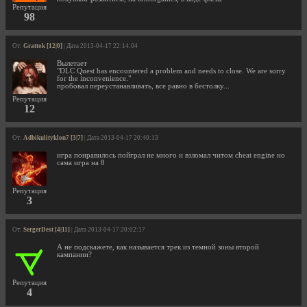
Репутация
98
От:
Grattok [12|0]
| Дата 2013-04-17 22:14:04
Вылетает
"DLC Quest has encountered a problem and needs to close. We are sorry
for the inconvenience."
пробовал переустанавливать, все равно в бестолку...
Репутация
12
От:
Adbikulityklon7 [3|7]
| Дата 2013-04-17 20:40:13
игра понравилось пойграл не много и взломал читом cheat engine но
сама игра на 8
Репутация
3
От:
SergerDest [4|11]
| Дата 2013-04-17 20:02:17
А не подскажете, как называется трек из темной зоны второй
кампании?
Репутация
4