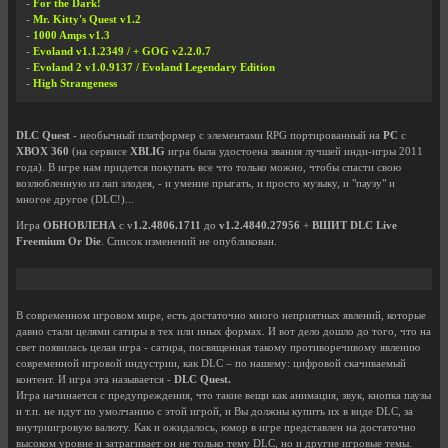
-
For the Dark!
-
Mr. Kitty's Quest v1.2
-
1000 Amps v1.3
-
Evoland v1.1.2349 / + GOG v2.2.0.7
-
Evoland 2 v1.0.9137 / Evoland Legendary Edition
-
High Strangeness
DLC Quest
- необычный платформер с элементами RPG портированный на
PC
с
XBOX 360
(на сервисе
XBLIG
игра была удостоена звания лучшей инди-игры 2011
года). В игре нам придется покупать все что только можно, чтобы спасти свою
возлюбленную из лап злодея, - и умение прыгать, и просто музыку, и "паузу" и
многое другое (DLC!)...
Игра
ОБНОВЛЕНА
с v
1.2.4806.1711
до
v1.2.4840.27956
+
ВШИТ DLC Live
Freemium Or Die
. Список изменений не опубликован.
В современном игровом мире, есть достаточно много неприятных явлений, которые
давно стали целями сатиры в тех или иных формах. И вот дело дошло до того, что на
свет появилась целая игра - сатира, посвященная такому противоречивому явлению
современной игровой индустрии, как DLC – по нашему: цифровой скачиваемый
контент. И игра эта называется -
DLC Quest.
Игра начинается с предупреждения, что такие вещи как анимация, звук, кнопка паузы
и т.п. не идут по умолчанию с этой игрой, и Вы должны купить их в виде DLC, за
внутриигровую валюту. Как и ожидалось, юмор в игре представлен на достаточно
высоком уровне и затрагивает он не только тему DLC, но и другие игровые темы.