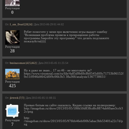
Репутация
0
От:
I_am_Dead [28|24]
| Дата 2013-06-29 01:44:02
Ребят помогите у меня при включении игры выдает ошибку
"Возникшая проблема привела к прекращению работы
программы.Закройте эту программу" что делать подскажите
пожалуйста(((((
Репутация
28
От:
businassman [425|462]
| Дата 2013-05-05 11:25:54
Ну я даже не знаю... 17 из 46 - не многовато ли?
https://www.virustotal.com/ru/file/4a85d9b69c8b0545dff0c71753b96152f
9e11ff946d4642d0f9c06b3b5 38a366/analysis/1367738651/
Репутация
425
От:
jirtreck [7|7]
| Дата 2013-05-05 11:08:55
Превью битым на сайте оказалось. Кидаю ссылки на полноразмер:
http://imageban.ru/show/2013/05/05/186b50d838cd6c8874ab60aee3ccb3
2c/png
http:
Репутация
//imageban.ru/show/2013/05/05/976bb46ebf00b5abac3bb53401a22c7d/p
7
ng