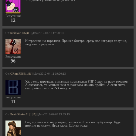
Что делать у меня не запускаеться
Репутация
12
От:
kirillyan [96|30]
| Дата 2012-04-18 17:20:04
Интресная, но короткая. Прошёл быстро, сразу все награды получил,
задумка порадовала.
Репутация
96
От:
GRomPES [11|81]
| Дата 2012-04-11 19:20:13
Уж очень короткая, думал как нормальная РПГ будет на пару вечеров.
А оказалось, то меньше чем за пол часа можно пройти. А если знать
как пройти так и за 2-3 минуты
Репутация
11
От:
BrainShaker01 [1|19]
| Дата 2012-04-03 13:39:19
Гыг, прошел всю игру перед тем как пойти в школу\\универ. Куда
именно не скажу. Игра класс. Шутки тоже.