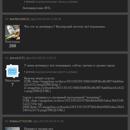
•
jirtreck
подумал несколько секунд и добавил:
Антивирусник AVG.
От:
Kn1MS [260|52]
| Дата 2013-05-05 11:08:18
Что это за антивирус? Касперский молчит, всё нормально.
Репутация
260
От:
jirtreck [7|7]
| Дата 2013-05-05 11:05:47
У меня антивирус всё показывает, сейчас скачаю и сделаю скрин.
•
jirtreck
подумал несколько минут и добавил:
Браузер видит угрозу:
Репутация
[URL=http://imageban.ru/show/2013/05/05/186b50d838cd6c8874ab60ae
7
e3ccb32c/png][IMG]http://
i2.imageban.ru/thumbs/2013.05.05/186b50d838cd6c8874ab60aee3ccb32
c.png[/IMG][/URL]
Скрин с антивируса сделанный программой "ножницы":
[URL=http://imageban.ru/show/2013/05/05/976bb46ebf00b5abac3bb5340
1a22c7d/p ng]
[IMG]http://i5.imageban.ru/thumbs/2013.05.05/976bb46ebf00b5abac3bb5
3401a22c7d.png[/IMG][/URL]
От:
Elektra [7722|138]
| Дата 2013-05-05 10:37:36
Никакого трояна нет.