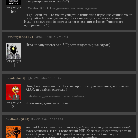
распространяется на зомби?)
Репутация
•
Member_D_173_13
подумал несколько минут и добавил:
60
И да - если кто - то хочет увидеть 2 концовки в первой компании, то не
покупайте броню для лошади, пока не увидите первую концовку.
И да - одному мне фон игры кажется схожим с фоном "типичного
программиста?")
От:
twentysocks [-1|21]
| Дата 2013-04-20 22:31:53
Игра не запускается win 7 Просто выдает черный экран(
Репутация
-1
От:
mbrofist [2|3]
| Дата 2013-04-19 19:19:07
Эмм, Live Freemium Or Die - это просто вторая кампания, которая на
XBOX продаётся отдельно!
•
mbrofist
подумал несколько секунд и добавил:
Репутация
Я сам знаю, купил её в стиме!
2
От:
dicur3x [98|92]
| Дата 2013-04-17 22:22:03
evoland была позже, и основная идея была не в покупке возможностей
,пауз, менюшек ,и т.д, а в эволюции РПГ. Хотя там и недостающее тоже
нужно брать...А до DLC quest были еще пара подобных игр, с
покупкой-развитием, на armorgames, в виде флеш.