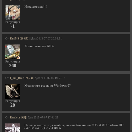
Игра хороша!!!
Репутация
-1
От:
Kn1MS [260|52]
| Дата 2013-07-07 20:08:31
Установите все XNA.
Репутация
260
От:
I_am_Dead [28|24]
| Дата 2013-07-07 19:53:18
Может это все из-за Windows 8?
Репутация
28
От:
Rendota [0|8]
| Дата 2013-07-07 17:01:29
Не запускается игра вообще, не ошибок ничего!OS: AMD Radeon HD
6470M;64 bit;ОЗУ 4.00гб.