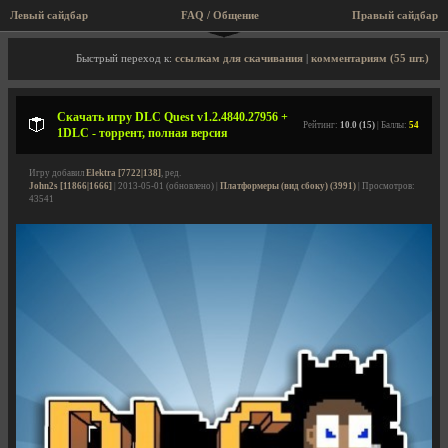
Левый сайдбар
FAQ / Общение
Правый сайдбар
Описание игры, торрент, скриншоты, видео
Быстрый переход к:
ссылкам для скачивания
|
комментариям (55 шт.)
Скачать игру DLC Quest v1.2.4840.27956 +
Рейтинг:
10.0 (15)
| Баллы:
54
1DLC - торрент, полная версия
Игру добавил
Elektra [7722|138]
, ред.
John2s [11866|1666]
| 2013-05-01 (обновлено) |
Платформеры (вид сбоку) (3991)
| Просмотров:
43541