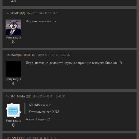
23
От:
SOME [8|4]
| Дата 2015-07-30 10:34:29
Игра не запускается
Репутация
8
От:
SwampyDoctor [4|5]
| Дата 2014-11-15 17:52:32
Игра, наглядно демонстрирующая принцип выпуска Sims-ов. :D
Репутация
4
От:
MC_Misha [0|2]
| Дата 2014-05-01 13:42:30
Kn1MS
сказал:
Установите все XNA.
А какой версии?
Репутация
0
От:
_SM [-1|0]
| Дата 2013-08-20 11:41:07