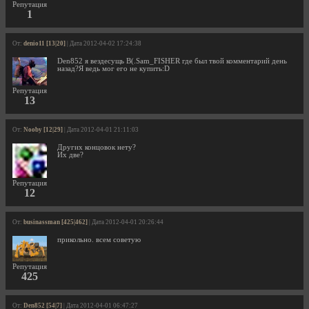
Репутация
1
От:
denio11 [13|20]
| Дата 2012-04-02 17:24:38
Den852 я вездесущь В(.Sam_FISHER где был твой комментарий день
назад?Я ведь мог его не купить:D
Репутация
13
От:
Nooby [12|29]
| Дата 2012-04-01 21:11:03
Других концовок нету?
Их две?
Репутация
12
От:
businassman [425|462]
| Дата 2012-04-01 20:26:44
прикольно. всем советую
Репутация
425
От:
Den852 [54|7]
| Дата 2012-04-01 06:47:27