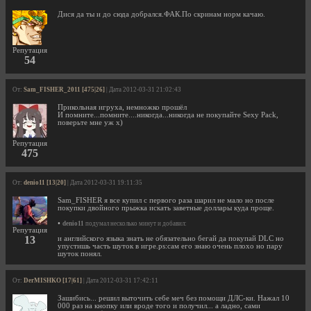
Дися да ты и до сюда добрался.ФАК.По скринам норм качаю.
Репутация
54
От:
Sam_FISHER_2011 [475|26]
| Дата 2012-03-31 21:02:43
Прикольная игруха, немножко прошёл
И помните...помните....никогда...никогда не покупайте Sexy Pack,
поверьте мне уж x)
Репутация
475
От:
denio11 [13|20]
| Дата 2012-03-31 19:11:35
Sam_FISHER я все купил с первого раза шарил не мало но после
покупки двойного прыжка искать заветные доллары куда проще.
•
denio11
подумал несколько минут и добавил:
Репутация
13
и английского языка знать не обязательно бегай да покупай DLC но
упустишь часть шуток в игре.ps:сам его знаю очень плохо но пару
шуток понял.
От:
DerMISHKO [17|61]
| Дата 2012-03-31 17:42:11
Зашибись... решил выточить себе меч без помощи ДЛС-ки. Нажал 10
000 раз на кнопку или вроде того и получил... а ладно, сами