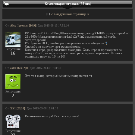
Комментарии игроков (55 шт.)
[1]
2
Следующая страница »
От:
Alex_Igroman [16|9]
| Дата 2015-09-13 17:52:10
РРЛповрлоРЛОрплОРпдЛПожвокшщнзцщхвзщдХЪЩРхщхъукощрва1ы3
21р465у4йдлыжвлпхчзарнкг1ж3е2г71п2орыпваофцъяьбчстбь
чятдлтдлрлоп1
PS: Купите DLC, чтобы расшифровать мое сообщение
Спасибо за покупку, вот расшифровка:
Репутация
Классная игра, разработчики молодцы. Хоть игра и проходится за
16
минут 20-30, вечерком можно поиграть, время скоротать. Лично я
оцениваю игру на 10 из 10!
От:
aslexMen [2|1]
| Дата 2015-09-13 15:41:30
Это тот жанр, который многим понравится =)
Репутация
2
От:
XXL [23|20]
| Дата 2015-09-08 15:01:16
Великолепная игра! Раз пять прошел!
Репутация