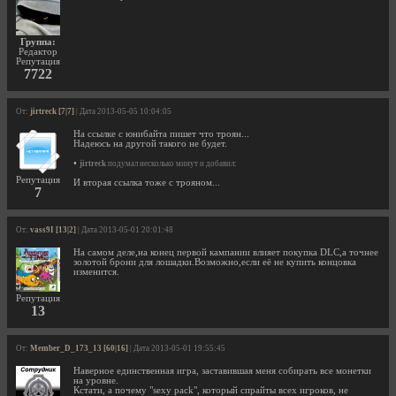
Группа:
Редактор
Репутация
7722
От:
jirtreck [7|7]
| Дата 2013-05-05 10:04:05
На ссылке с юнибайта пишет что троян...
Надеюсь на другой такого не будет.
•
jirtreck
подумал несколько минут и добавил:
Репутация
И вторая ссылка тоже с трояном...
7
От:
vass9I [13|2]
| Дата 2013-05-01 20:01:48
На самом деле,на конец первой кампании влияет покупка DLC,а точнее
золотой брони для лошадки.Возможно,если её не купить концовка
изменится.
Репутация
13
От:
Member_D_173_13 [60|16]
| Дата 2013-05-01 19:55:45
Наверное единственная игра, заставившая меня собирать все монетки
на уровне.
Кстати, а почему "sexy pack", который спрайты всех игроков, не