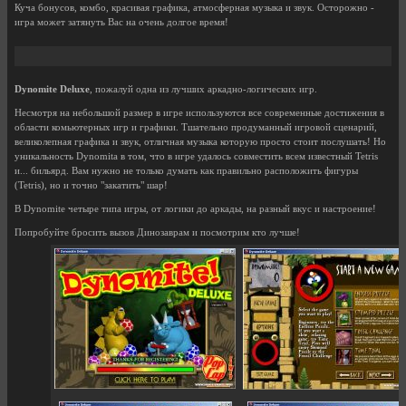
Куча бонусов, комбо, красивая графика, атмосферная музыка и звук. Осторожно -
игра может затянуть Вас на очень долгое время!
Dynomite Deluxe
, пожалуй одна из лучших аркадно-логических игр.
Несмотря на небольшой размер в игре используются все современные достижения в
области комьютерных игр и графики. Тшательно продуманный игровой сценарий,
великолепная графика и звук, отличная музыка которую просто стоит послушать! Но
уникальность Dynomitа в том, что в игре удалось совместить всем известный Tetris
и... бильярд. Вам нужно не только думать как правильно расположить фигуры
(Tetris), но и точно "закатить" шар!
В Dynomite четыре типа игры, от логики до аркады, на разный вкус и настроение!
Попробуйте бросить вызов Динозаврам и посмотрим кто лучше!