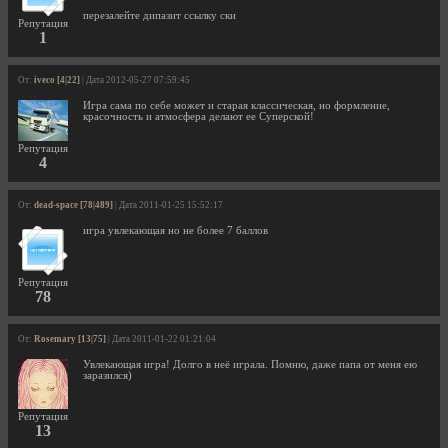
перезалейте дипазит ссылку ски
Репутация
1
От:
iveco [4|22]
| Дата 2012-05-27 07:59:45
Игра сама по себе может и старая классическая, но формление,
красочность и атмосфера делают ее Суперской!
Репутация
4
От:
dead-space [78|489]
| Дата 2011-01-25 15:52:17
игра увлекающая но не более 7 баллов
Репутация
78
От:
Rosemary [13|75]
| Дата 2011-01-22 01:21:04
Увлекающая игра! Долго в неё играла. Помню, даже папа от меня ею
заразился)
Репутация
13