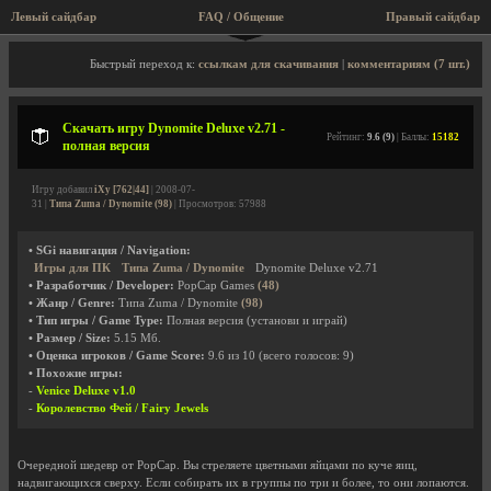
Левый сайдбар
FAQ / Общение
Правый сайдбар
Описание игры, скриншоты, видео
Быстрый переход к:
ссылкам для скачивания
|
комментариям (7 шт.)
Скачать игру Dynomite Deluxe v2.71 -
Рейтинг:
9.6 (9)
| Баллы:
15182
полная версия
Игру добавил
iXy [762|44]
| 2008-07-
31 |
Типа Zuma / Dynomite (98)
| Просмотров: 57988
• SGi навигация / Navigation:
Игры для ПК
Типа Zuma / Dynomite
Dynomite Deluxe v2.71
• Разработчик / Developer:
PopCap Games
(48)
• Жанр / Genre:
Типа Zuma / Dynomite
(98)
• Тип игры / Game Type:
Полная версия (установи и играй)
• Размер / Size:
5.15 Мб.
• Оценка игроков / Game Score:
9.6
из
10
(всего голосов:
9
)
• Похожие игры:
-
Venice Deluxe v1.0
-
Королевство Фей / Fairy Jewels
Очередной шедевр от PopCap. Вы стреляете цветными яйцами по куче яиц,
надвигающихся сверху. Если собирать их в группы по три и более, то они лопаются.