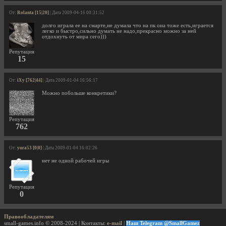
От:
Rolanta [15|20]
| Дата 2009-04-16 00:31:52
долго играла ее на смарте,не думала что на пк она тоже есть,играется
легко и быстро,сильно думать не надо,прекрасно можно за ней
отдохнуть от мира сего)))
Репутация
15
От:
iXy [762|44]
| Дата 2009-01-04 16:56:17
Можно побольше конкретики?
Репутация
762
От:
yura53 [0|0]
| Дата 2009-01-04 16:02:26
нет не одной рабочей игры
Репутация
0
Правообладателям
small-games.info © 2008-2024 | Контакты:
e-mail
|
Наш Telegram @SmallGamez