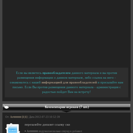
Если вы являетесь
правообладателем
данного материала и вы против
размещения информации о данном материале, либо ссылок на него -
ознакомьтесь с нашей
информацией для правообладателей
и присылайте нам
письмо. Если Вы против размещения данного материала - администрация с
радостью пойдет Вам на встречу!
Комментарии игроков (7 шт.)
От:
Arttttttttt [1|1]
| Дата 2012-07-23 10:52:39
перезалейте дипазит ссылку ски
•
Arttttttttt
подумал несколько секунд и добавил: