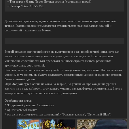
• Тип игры / Game Type:
Полная версия (установи и играй)
• Размер / Size:
16.55 Мб.
Довольно интересная аркадная головоломка чем-то напоминающая знаменитый
тетрис
. Главной целью игры является строительство разнообразных зданий и
сооружений из различных блоков.
В этой аркадно-логической игре вы выступаете в роли юной волшебницы, которая
только что закончила школу магии и умеет двигать предметы. Используя свои
магические способности вам предстоит заняться строительством различных
архитектурных сооружений.
Сначала, ваши возможности, как у любого выпускника, ограничены. Но постепенно,
уровень за уровнем, вы будете овладевать новыми заклинаниями и сможете строить
более сложные здания.
Игра
Зодчая судеб
очень похожа на тетрис, но успешное прохождение уровня
зависит не от случайности, а от вашего умения, так как формы строительных блоков
всегда соответствуют возможностям их размещения.
Особенности игры:
* 95 уровней различной сложности
* оригинальный сюжет
* магазин вспомогательных заклинаний ("Большая клякса", "Огненный Шар")