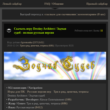
Левый сайдбар
FAQ / Общение
Правый сайдбар
Описание игры, скриншоты, видео
Быстрый переход к:
ссылкам для скачивания
|
комментариям (0 шт.)
Скачать игру Destiny Architect / Зодчая
Рейтинга пока нет | Баллы:
32
судеб - полная русская версия
Игру добавил
Igromanka [2371|145]
|
2010-12-24 |
Три в ряд, цепочки, тетрисы (686)
| Просмотров: 8535
• SGi навигация / Navigation:
Игры для ПК
Русские версии игр
Три в ряд, цепочки, тетрисы
Destiny Architect / Зодчая судеб
• Разработчик / Developer:
Alawar Entertainment
(100)
• Жанр / Genre:
Три в ряд, цепочки, тетрисы
(686)
• Язык:
Русская версия
(8412)