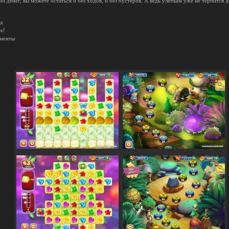
 денег, вы можете остаться и без ходов, и без бустеров. А ведь улиткам уже не терпится д
яд
е!
ементы