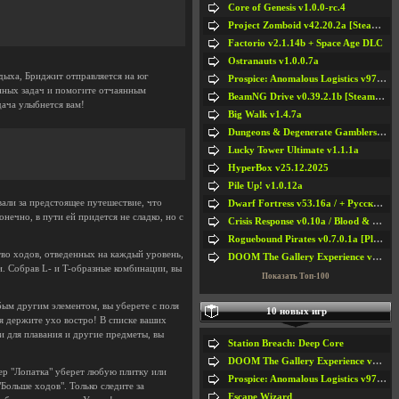
Core of Genesis v1.0.0-rc.4
Project Zomboid v42.20.2a [Steam Early Access]
Factorio v2.1.14b + Space Age DLC
Ostranauts v1.0.0.7a
дыха, Бриджит отправляется на юг
Prospice: Anomalous Logistics v97 [Playtest]
енных задач и помогите отчаянным
BeamNG Drive v0.39.2.1b [Steam Early Access]
дача улыбнется вам!
Big Walk v1.4.7a
Dungeons & Degenerate Gamblers v2.0.2a
Lucky Tower Ultimate v1.1.1a
HyperBox v25.12.2025
Pile Up! v1.0.12a
али за предстоящее путешествие, что
Dwarf Fortress v53.16a / + Русская Версия v50.12a
ечно, в пути ей придется не сладко, но с
Crisis Response v0.10a / Blood & Bullet
Roguebound Pirates v0.7.0.1a [Playtest]
тво ходов, отведенных на каждый уровень,
DOOM The Gallery Experience v1.4.2
. Собрав L- и T-образные комбинации, вы
Показать Топ-100
юбым другим элементом, вы уберете с поля
10 новых игр
я держите ухо востро! В списке ваших
и для плавания и другие предметы, вы
Station Breach: Deep Core
DOOM The Gallery Experience v1.4.2
ер "Лопатка" уберет любую плитку или
Prospice: Anomalous Logistics v97 [Playtest]
"Больше ходов". Только следите за
Escape Wizard