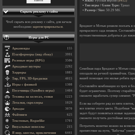
• Язык:
Русская версия
(8412)
• Тип игры / Game Type:
Триал
• Размер / Size:
50.29 Мб.
Скрыть рекламу с сайта
Чтоб скрыть всю рекламу с сайта, для начала
Бриджит и Мэтью решили поехать в о
необходимо
зарегистрироваться
.
прекрасного сада пешком. Составляй
путешественникам добраться до южной
Игры для PC
Арканоиды
155
Платформеры (вид сбоку)
3991
Ролевые игры (RPG)
3506
Аркадные шутеры
2292
Семейная пара Бриджит и Мэтью секу
Хорроры
1885
опоздали на речной трамвайчик. Одна
вашей помощью эти милые ребята пр
Тир, FPS, 3D-бродилки
4015
Игры с физикой
1308
Составляйте комбинации из трех и бо
Песочницы (Sandbox-игры)
1404
будет ограничено. Поэтому старайте
сможете заработать супер-элемент. "
Техника на колесах, гонки
1223
Леталки, скроллеры
1029
Если вы соберете ряд из пяти плиток,
все плитки этого цвета. Подобные "м
Аркады
3070
задач будут появляться новые задани
Файтинги
625
сможете получить достойные награды 
Текстовые, Roguelike
1701
Потратить монетки можно на всевозм
Визуальные новеллы
215
препятствие на пути, "Бабочка" уничт
Я ищу, квесты, приключения
6441