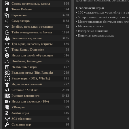
доступными средствами. Оставшись без
Спорт, настольные, карты
988
Особенности игры:
Tower Defense
394
• 150 увлекательных уровней три-в р
Стратегии
3780
• 50 пропавших вещей - найдите их вс
Симуляторы
1188
• Многочисленные бонусы и спец-эл
• Милые персонажи
Змейки, поедалки, эволюция
72
• Интересная анимация
Тайм менеджмент, тайкуны
1020
• Приятная фоновая музыка
Головоломки, пазлы
3035
Три в ряд, цепочки, тетрисы
686
Типа Zuma / Dynomite
98
Игры для детей, обучающие
316
Пинболы, бильярды
65
Необычные игры
1077
Большие игры (Rip, Repack)
269
Ретро-игры (DOS, Win 9x)
691
Игры пользователей
272
Сетевые / ХотСит
2320
Русские версии игр
8412
Игры для взрослых (18+)
130
VR-игры
399
Зомби игры
446
SGi-сборники
0
Создание игр
98