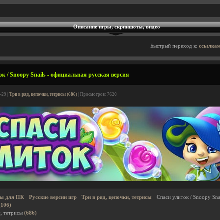
Описание игры, скриншоты, видео
Быстрый переход к:
ссылкам
к / Snoopy Snails - официальная русская версия
-29 |
Три в ряд, цепочки, тетрисы (686)
| Просмотров: 7620
ы для ПК
Русские версии игр
Три в ряд, цепочки, тетрисы
Спаси улиток / Snoopy Sna
(106)
и, тетрисы
(686)