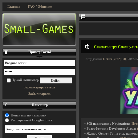
Главная
FAQ / Общение
Скачать игру Спаси улито
Привет, Гость!
Игру добавил
Elektra [7722|138]
| 2017-05
Чужой компьютер
Зарегистрироваться
Забыл пароль
Поиск игр
Поиск игр по названию
Расширенный Google-поиск
• SGi навигация / Navigation:
Игр
• Разработчик / Developer:
Alawar
• Жанр / Genre:
Три в ряд, цепочк