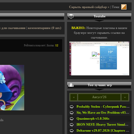
Скрыть правый сайдбар »
| Тема:
Youtube
 для скачивания
|
комментариям (0 шт.)
ВАЖНО:
Некоторые плагины в вашем
браузере могут скрывать ссылки на
скачивание.
Рейтинга пока нет | Баллы:
12
Топ лучших игр
«
Август'26
»
Probably Stolen - Cyberpunk Pawnshop Simulator v048c [Playtest]
Sir, We Have an Orc Problem v05.08.2026
Quasimorph v1.0.566s
ils
IRON NEST: Heavy Turret Simulator v1.0a
Deltarune v29.07.2026 [Chapters 1-5] / + RUS [Chapters 1-5]