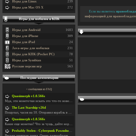
Игры для Linux
239
Игры для Mac OS X
272
Если вы являетесь
правооблада
информацией для правообладате
Игры для мобилок и КПК
Игры для Android
1683
Игры для iPhone
309
Игры для iPad
24
Java-игры для мобилки
231
Игры для КПК (Pocket PC)
78
Игры для Symbian
51
Русские версии игр
563
Последние комментарии
+ сообщения из FAQ
Quasimorph v1.0.566s
Мда, эти монеточки искать это что-то новое в сфере
The Last Starship v26d
Пощупал, часов на 10. Отправил корабль в другую Га
Quasimorph v1.0.566s
Какие еще монетки? Что за чущь, дайте нормально ск
Probably Stolen - Cyberpunk Pawnshop Simulator v048c [Playtest]
Весьма занятная демка. Очень разнообразные механик