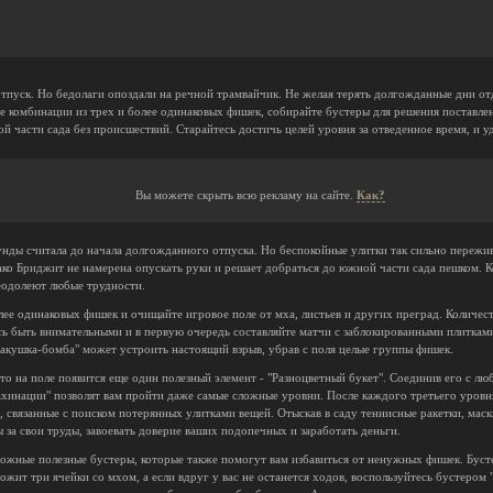
тпуск. Но бедолаги опоздали на речной трамвайчик. Не желая терять долгожданные дни от
те комбинации из трех и более одинаковых фишек, собирайте бустеры для решения поставл
 части сада без происшествий. Старайтесь достичь целей уровня за отведенное время, и у
Вы можете скрыть всю рекламу на сайте.
Как?
нды считала до начала долгожданного отпуска. Но беспокойные улитки так сильно пережив
ко Бриджит не намерена опускать руки и решает добраться до южной части сада пешком. Кон
еодолеют любые трудности.
лее одинаковых фишек и очищайте игровое поле от мха, листьев и других преград. Количес
сь быть внимательными и в первую очередь составляйте матчи с заблокированными плитками
Ракушка-бомба" может устроить настоящий взрыв, убрав с поля целые группы фишек.
 то на поле появится еще один полезный элемент - "Разноцветный букет". Соединив его с л
ахинации" позволят вам пройти даже самые сложные уровни. После каждого третьего уровн
я, связанные с поиском потерянных улитками вещей. Отыскав в саду теннисные ракетки, маск
за свои труды, завоевать доверие ваших подопечных и заработать деньги.
ожные полезные бустеры, которые также помогут вам избавиться от ненужных фишек. Буст
ожит три ячейки со мхом, а если вдруг у вас не останется ходов, воспользуйтесь бустером 