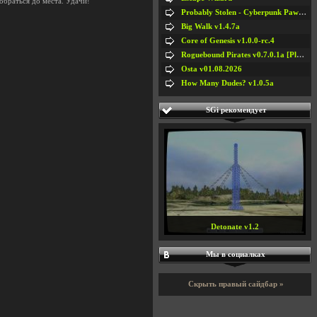
обраться до места. Удачи!
Probably Stolen - Cyberpunk Pawnshop Simulator v048c [Playtest]
Big Walk v1.4.7a
Core of Genesis v1.0.0-rc.4
Roguebound Pirates v0.7.0.1a [Playtest]
Osta v01.08.2026
How Many Dudes? v1.0.5a
SGi рекомендует
Detonate v1.2
Мы в социалках
Скрыть правый сайдбар »