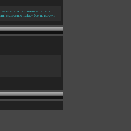
ылок на него - ознакомьтесь с нашей
ция с радостью пойдет Вам на встречу!