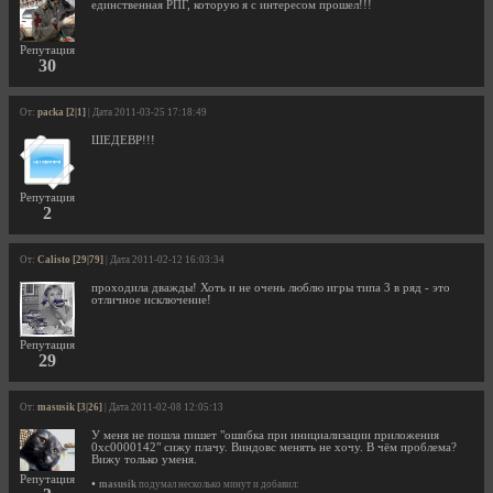
единственная РПГ, которую я с интересом прошел!!!
Репутация
30
От:
packa [2|1]
| Дата 2011-03-25 17:18:49
ШЕДЕВР!!!
Репутация
2
От:
Calisto [29|79]
| Дата 2011-02-12 16:03:34
проходила дважды! Хоть и не очень люблю игры типа 3 в ряд - это
отличное исключение!
Репутация
29
От:
masusik [3|26]
| Дата 2011-02-08 12:05:13
У меня не пошла пишет "ошибка при инициализации приложения
0xc0000142" сижу плачу. Виндовс менять не хочу. В чём проблема?
Вижу только уменя.
Репутация
•
masusik
подумал несколько минут и добавил: