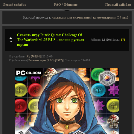
Левый сайдбар
FAQ / Общение
Пра
Описание игры, скриншоты, видео
Быстрый переход к:
ссылкам для скачивания
|
комментариям (54 шт.)
Скачать игру Puzzle Quest: Challenge Of
The Warlords v1.02 RUS - полная русская
Рейтинг:
9.8 (50)
| Баллы:
373
версия
Игру добавил
iXy [762|44]
| 2012-06-
22 (обновлено) |
Ролевые игры (RPG) (3507)
| Просмотров: 134088