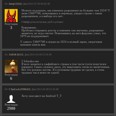
От:
Intrpt [3|16]
| Дата 2011-07-04 04:03:49
Можете подсказать, как изменить разрешение на большее чем 1024? У
меня 1366*768, покопавшись в переводе, увидел строки с таким
разрешением, а в выборе его нет..
•
Intrpt
думал несколько дней и добавил:
Репутация
3
Разрешение..
Пробовал открывать реестр и изменять там значение, разрешение
меняется, но игра глючит. Покопавшись на англ форумах узнал, что
16*9 не поддерживает.
У самого 1366*768 и играю на 1024 в полный экран, сворачивая
нижнюю панель вин.
От:
3xBAR [6|15]
| Дата 2011-04-30 23:34:49
2 Ichiraku-san
Я всех захватил и эльфийского стража в том числе (хотя помучился
изрядно). Самое сложное здесь, это выкачивать спелы из заключенных.
Вот это реально жестко. Я и половины трудных не сделал, а очень
трудных так и вовсе не одной.
Репутация
6
От:
CTpeLock [2980|43]
| Дата 2011-04-30 22:34:48
Хочу пазл квест на Android T_T
Репутация
2980