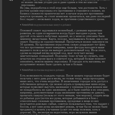
ее можно сколько угодно раз и даже одним и тем же классом
персонажа.
Но увы, недоработок в этой игре еще больше, чем достоинств. Хоть с
ростом уровня персонажа его противники и становятся сложнее, но
баланса сложности практически нет: в начале игры все противники
кажутся грозными, но стоит немножко прокачаться, как даже последний
босс падает с нескольких ходов, не причинив существенного урона.
•
NeteritNeit
подумал несколько минут и добавил:
Основной сюжет задумывался нелинейный, с разными вариантами
развития, но один из вариантов всегда будет выгоднее в разы, чем
другой: есть много побочных заданий, но у меня их описание было
заменено звездочками. Карта, похоже, задумывалась больше, как и сам
сюжет. Перевод не художественный. Прокачаться можно максимум на
50 уровень. На протяжении игры очень сильно раздражает тот факт,
что все противники знают наверняка, какие фигуры находятся выше
видимого поля и когда им выпадет дополнительный ход. Из-за этого,
сделав на первый взгляд нелепый ход, враг получает каскад
замечательных совпадений. Подсказку тоже лучше не слушать, она
зачастую на стороне врага и советует ход, который больше поможет
оппоненту, нежели вашему персонажу. В городах есть магазины, но
ассортимент можно было сделать лучше и больше.
•
NeteritNeit
полчасика подумал и добавил:
Есть возможность осаждать города. После захвата города можно будет
получать с него дань раз в месяц, но только тогда, когда проходишь
мимо него, что очень неудобно. В захваченных городах есть доступ к
собственном цитадели, где можно играть в триврядовые мини-игры,
которые позволяют выучить заклинание у пленника (играя воином мне
не понадобилось ни одно заклинание, да и были ошибки в их описании,
например, дополнительные ходы заклинание противника не давало),
прокачать скакуна (пользы от этого меньше, чем мороки), создать вещь
из добытых рун (почти все руны, которые добываются в бою с
относительно сложным противником, ерундовые и вещи из них
получаются довольно слабые, советую пользоваться теми, что падают с
боссов, а вот сами руны захламляют рюкзак, лучше бы их можно было
продавать) и купить улучшение (а вот это вещь полезная, хоть и
дорогая). Но, несмотря на недостатки, игра заслужила звания