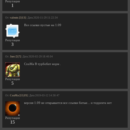
Репутация
1
От:
valentx [3|13]
| Дата 2020-11-29 11:22:34
Все ссылки пустые на 1.09
Репутация
3
От:
Jnec [5|7]
| Дата 2020-02-29 18:40:04
CxuMa В турбобит норм .
Репутация
5
От:
CxuMa [15|19]
| Дата 2019-03-12 14:30:47
версия 1.09 не открывается все ссылки битые... и торрента нет
Репутация
15