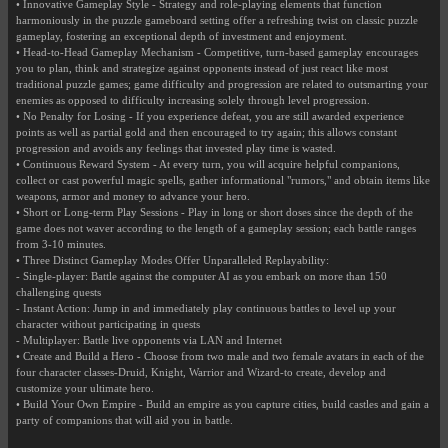
• Innovative Gameplay Style - Strategy and role-playing elements that function
harmoniously in the puzzle gameboard setting offer a refreshing twist on classic puzzle
gameplay, fostering an exceptional depth of investment and enjoyment.
• Head-to-Head Gameplay Mechanism - Competitive, turn-based gameplay encourages
you to plan, think and strategize against opponents instead of just react like most
traditional puzzle games; game difficulty and progression are related to outsmarting your
enemies as opposed to difficulty increasing solely through level progression.
• No Penalty for Losing - If you experience defeat, you are still awarded experience
points as well as partial gold and then encouraged to try again; this allows constant
progression and avoids any feelings that invested play time is wasted.
• Continuous Reward System - At every turn, you will acquire helpful companions,
collect or cast powerful magic spells, gather informational "rumors," and obtain items like
weapons, armor and money to advance your hero.
• Short or Long-term Play Sessions - Play in long or short doses since the depth of the
game does not waver according to the length of a gameplay session; each battle ranges
from 3-10 minutes.
• Three Distinct Gameplay Modes Offer Unparalleled Replayability:
- Single-player: Battle against the computer AI as you embark on more than 150
challenging quests
- Instant Action: Jump in and immediately play continuous battles to level up your
character without participating in quests
- Multiplayer: Battle live opponents via LAN and Internet
• Create and Build a Hero - Choose from two male and two female avatars in each of the
four character classes-Druid, Knight, Warrior and Wizard-to create, develop and
customize your ultimate hero.
• Build Your Own Empire - Build an empire as you capture cities, build castles and gain a
party of companions that will aid you in battle.