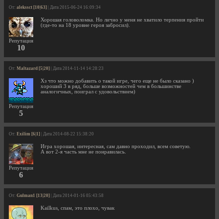
От:
alekssct [10|63]
| Дата 2015-06-24 16:09:34
Хорошая головоломка. Но лично у меня не хватило терпения пройти
(где-то на 18 уровне героя забросил).
Репутация
10
От:
Maltazard [5|20]
| Дата 2014-11-14 14:28:23
Хз что можно добавить о такой игре, чего еще не было сказано )
хороший 3 в ряд, больше возможностей чем в большинстве
аналогичных, поиграл с удовольствием)
Репутация
5
От:
Exilim [6|1]
| Дата 2014-08-22 15:38:20
Игра хорошая, интересная, сам давно проходил, всем советую.
А вот 2-я часть мне не понравилась.
Репутация
6
От:
Gulman1 [13|20]
| Дата 2014-01-16 05:43:58
Kailkus, спам, это плохо, чувак