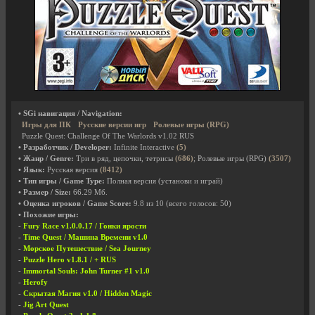
• SGi навигация / Navigation:
Игры для ПК
Русские версии игр
Ролевые игры (RPG)
Puzzle Quest: Challenge Of The Warlords v1.02 RUS
• Разработчик / Developer:
Infinite Interactive
(5)
• Жанр / Genre:
Три в ряд, цепочки, тетрисы
(686)
; Ролевые игры (RPG)
(3507)
• Язык:
Русская версия
(8412)
• Тип игры / Game Type:
Полная версия (установи и играй)
• Размер / Size:
66.29 Мб.
• Оценка игроков / Game Score:
9.8
из
10
(всего голосов:
50
)
• Похожие игры:
-
Fury Race v1.0.0.17 / Гонки ярости
-
Time Quest / Машина Времени v1.0
-
Морское Путешествие / Sea Journey
-
Puzzle Hero v1.8.1 / + RUS
-
Immortal Souls: John Turner #1 v1.0
-
Herofy
-
Скрытая Магия v1.0 / Hidden Magic
-
Jig Art Quest