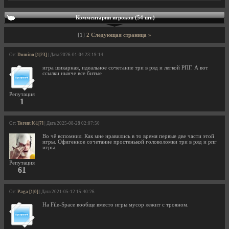
Комментарии игроков (54 шт.)
[1]
2
Следующая страница »
От:
Domino [1|23]
| Дата 2026-01-04 23:19:14
игра шикарная, идеальное сочетание три в ряд и легкой РПГ. А вот
ссылки нынче все битые
Репутация
1
От:
Torent [61|7]
| Дата 2025-08-28 02:07:50
Во чё вспомнил. Как мне нравились в то время первые две части этой
игры. Офигенное сочетание простенькой головоломки три в ряд и рпг
игры.
Репутация
61
От:
Paga [1|0]
| Дата 2021-05-12 15:40:26
На File-Space вообще вместо игры мусор лежит с трояном.