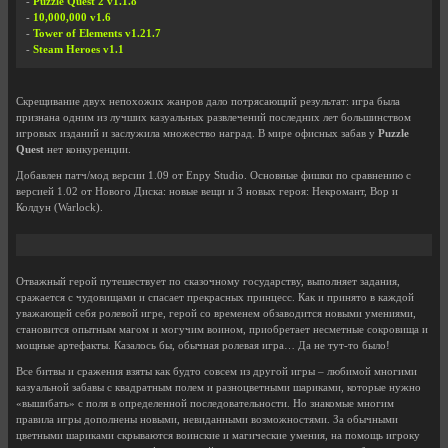
-
Puzzle Quest 2 v1.1.8
-
10,000,000 v1.6
-
Tower of Elements v1.21.7
-
Steam Heroes v1.1
Скрещивание двух непохожих жанров дало потрясающий результат: игра была
признана одним из лучших казуальных развлечений последних лет большинством
игровых изданий и заслужила множество наград. В мире офисных забав у
Puzzle
Quest
нет конкуренции.
Добавлен патч/мод версии 1.09 от Enpy Studio. Основные фишки по сравнению с
версией 1.02 от Нового Диска: новые вещи и 3 новых героя: Некромант, Вор и
Колдун (Warlock).
Отважный герой путешествует по сказочному государству, выполняет задания,
сражается с чудовищами и спасает прекрасных принцесс. Как и принято в каждой
уважающей себя ролевой игре, герой со временем обзаводится новыми умениями,
становится опытным магом и могучим воином, приобретает несметные сокровища и
мощные артефакты. Казалось бы, обычная ролевая игра… Да не тут-то было!
Все битвы и сражения взяты как будто совсем из другой игры – любимой многими
казуальной забавы с квадратным полем и разноцветными шариками, которые нужно
«вышибать» с поля в определенной последовательности. Но знакомые многим
правила игры дополнены новыми, невиданными возможностями. За обычными
цветными шариками скрываются воинские и магические умения, на помощь игроку