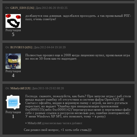
От:
GRIN_EDIS [5|36]
| Дата 2012-06-20 19:03:25
долбанутся она длинная. задолбался проходить. а так прикольный РПГ-
пазл, очень советую!
Репутация
5
От:
B13VIRUS [4|95]
| Дата 2012-04-04 19:50:39
Полностью прошел еще в 2008 когда лицензию купил, прикольная игра
но после 50 боев как-то надоедает.
Репутация
4
От:
Mihalychff [1|9]
| Дата 2011-10-23 02:08:20
Господа. скажите, пожалуйста, как быть? При запуске игры с раб.стола
винда выдает ошибку об отсутствии в системе файла OpenAl32.dll
Скачал с офсайта, кидаю в корневую папку с игрой, на него ругаться
перестает, но выдает "Ошибка при инициализации приложения
0xc0000135(либо 0xc0000142)"перезагружал комп и перезаливал файл
Репутация
себе с разных ссылок и ресурсов несколько раз, ошибки повторяются((
1
У меня Windows XP SP3, кто поможет, тому + в репу)
•
Mihalychff
думал несколько часов и добавил:
Сам решил свой вопрос, +1 хоть себе ставь)))