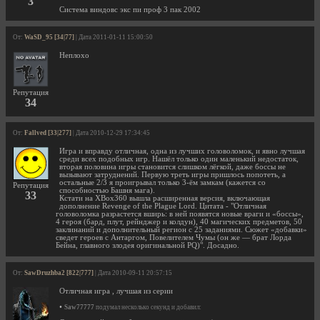
3
Система виндовс экс пи проф 3 пак 2002
От:
WaSD_95 [34|77]
| Дата 2011-01-11 15:00:50
Неплохо
Репутация
34
От:
Fallved [33|277]
| Дата 2010-12-29 17:34:45
Игра и вправду отличная, одна из лучших головоломок, и явно лучшая
среди всех подобных игр. Нашёл только один маленький недостаток,
вторая половина игры становится слишком лёгкой, даже боссы не
вызывают затруднений. Первую треть игры пришлось попотеть, а
остальные 2/3 я проигрывал только 3-ём замкам (кажется со
Репутация
способностью Башня мага).
33
Кстати на XBox360 вышла расширенная версия, включающая
дополнение Revenge of the Plague Lord. Цитата - "Отличная
головоломка разрастется вширь: в ней появятся новые враги и «боссы»,
4 героя (бард, плут, рейнджер и колдун), 40 магических предметов, 50
заклинаний и дополнительный регион с 25 заданиями. Сюжет «добавки»
сведет героев с Антаргом, Повелителем Чумы (он же — брат Лорда
Бейна, главного злодея оригинальной PQ)". Досадно.
От:
SawDruzhba2 [822|777]
| Дата 2010-09-11 20:57:15
Отличная игра , лучшая из серии
•
Saw77777
подумал несколько секунд и добавил: