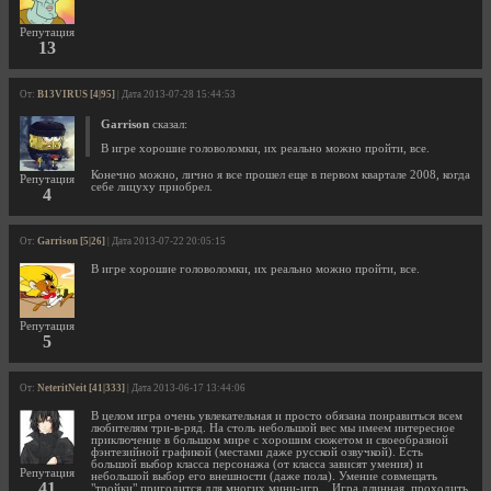
Репутация
13
От:
B13VIRUS [4|95]
| Дата 2013-07-28 15:44:53
Garrison
сказал:
В игре хорошие головоломки, их реально можно пройти, все.
Конечно можно, лично я все прошел еще в первом квартале 2008, когда
Репутация
себе лицуху приобрел.
4
От:
Garrison [5|26]
| Дата 2013-07-22 20:05:15
В игре хорошие головоломки, их реально можно пройти, все.
Репутация
5
От:
NeteritNeit [41|333]
| Дата 2013-06-17 13:44:06
В целом игра очень увлекательная и просто обязана понравиться всем
любителям три-в-ряд. На столь небольшой вес мы имеем интересное
приключение в большом мире с хорошим сюжетом и своеобразной
фэнтезийной графикой (местами даже русской озвучкой). Есть
большой выбор класса персонажа (от класса зависят умения) и
Репутация
небольшой выбор его внешности (даже пола). Умение совмещать
41
"тройки" пригодится для многих мини-игр... Игра длинная, проходить