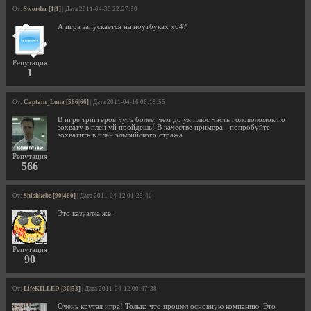
От:
Sworder [1|1]
| Дата 2011-04-30 22:27:50
А игра запускается на ноутбуках х64?
Репутация
1
От:
Captain_Luna [566|66]
| Дата 2011-04-16 06:19:55
В игре триггеров чуть более, чем до уя плюс часть головоломок по
зохвату в плен уй пройдешь! В качестве примера - попробуйте
зохватить в плен эльфийского стража
Репутация
566
От:
Shishkebe [90|460]
| Дата 2011-04-12 01:23:40
Это казуалка же.
Репутация
90
От:
LifeKILLED [30|53]
| Дата 2011-04-12 00:47:38
Очень крутая игра! Только что прошел основную компанию. Это