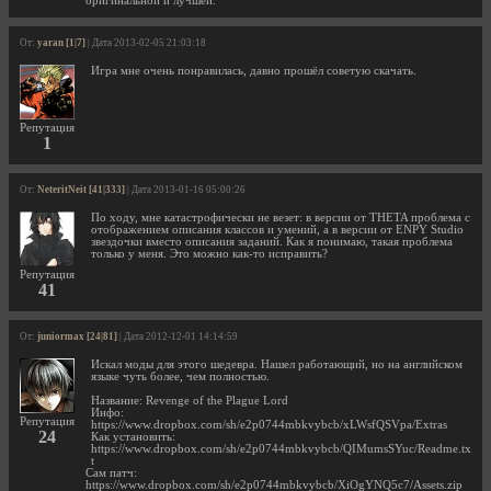
оригинальной и лучшей.
От:
yaran [1|7]
| Дата 2013-02-05 21:03:18
Игра мне очень понравилась, давно прошёл советую скачать.
Репутация
1
От:
NeteritNeit [41|333]
| Дата 2013-01-16 05:00:26
По ходу, мне катастрофически не везет: в версии от THETA проблема с
отображением описания классов и умений, а в версии от ENPY Studio
звездочки вместо описания заданий. Как я понимаю, такая проблема
только у меня. Это можно как-то исправить?
Репутация
41
От:
juniormax [24|81]
| Дата 2012-12-01 14:14:59
Искал моды для этого шедевра. Нашел работающий, но на английском
языке чуть более, чем полностью.
Название: Revenge of the Plague Lord
Инфо:
Репутация
https://www.dropbox.com/sh/e2p0744mbkvybcb/xLWsfQSVpa/Extras
24
Как установить:
https://www.dropbox.com/sh/e2p0744mbkvybcb/QIMumsSYuc/Readme.tx
t
Сам патч:
https://www.dropbox.com/sh/e2p0744mbkvybcb/XiOgYNQ5c7/Assets.zip