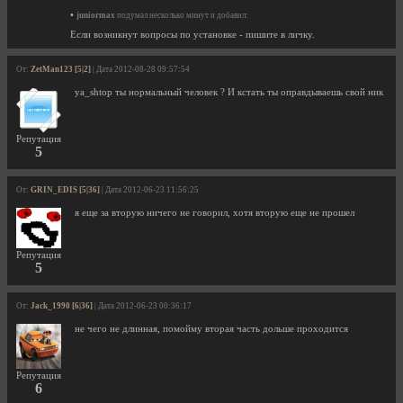
•
juniormax
подумал несколько минут и добавил:
Если возникнут вопросы по установке - пишите в личку.
От:
ZetMan123 [5|2]
| Дата 2012-08-28 09:57:54
ya_shtop ты нормальный человек ? И кстать ты оправдываешь свой ник
Репутация
5
От:
GRIN_EDIS [5|36]
| Дата 2012-06-23 11:56:25
я еще за вторую ничего не говорил, хотя вторую еще не прошел
Репутация
5
От:
Jack_1990 [6|36]
| Дата 2012-06-23 00:36:17
не чего не длинная, помойму вторая часть дольше проходится
Репутация
6