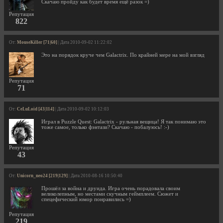
Скачаю пройду как будет время ещё разок =)
Репутация
822
От:
MouseKiller [71|60]
| Дата 2010-09-02 11:22:02
Это на порядок круче чем Galactrix. По крайней мере на мой взгляд
Репутация
71
От:
CeLuLoid [43|114]
| Дата 2010-09-02 10:12:03
Играл в Puzzle Quest: Galactrix - рульная вещица! Я так понимаю это
тоже самое, только фэнтази? Скачаю - побалуюсь! :-)
Репутация
43
От:
Unicorn_neo24 [219|129]
| Дата 2010-08-16 10:50:40
Прошёл за война и друида. Игра очень порадовала своим
великолепным, но местами скучным геймплеем. Сюжет и
спецефический юмор понравились =)
Репутация
219