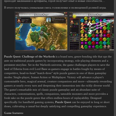
приходят заклинания и артефакты, герой получает опыт и новые способности…
В итоге получилась уникальная смесь головоломки и полноценной ролевой игры.
Puzzle Quest: Challenge of the Warlords
is a brand new, genre-bending title that ups the
ante on traditional puzzle games by incorporating strategy, role-playing elements and a
persistent storyline. Set in the Warlords universe, the game challenges players to save the
land of Etheria from evil Lord Bane as gamers engage in battles fought by means of
competitive, head-to-head "match-three" style puzzle games in one of three gameplay
modes: Single-player, Instant Action or Multiplayer. Victory will advance a player's
customisable hero, magical arsenal, creature companions and more—ultimately rewarding
gamers at nearly every turn and deepening their immersion into the richly diverse world.
The game's remarkable mix of classic puzzle gameplay and an abundant suite of
characters, customisations, spells, companions, tameable monsters and more provides a
fresh take on the puzzle genre that offers endless hours of replayability. Designed
specifically for handheld gaming systems,
Puzzle Quest
can be enjoyed in long or short
doses, cultivating a casual but deeply satisfying and compelling gameplay experience.
Game features: