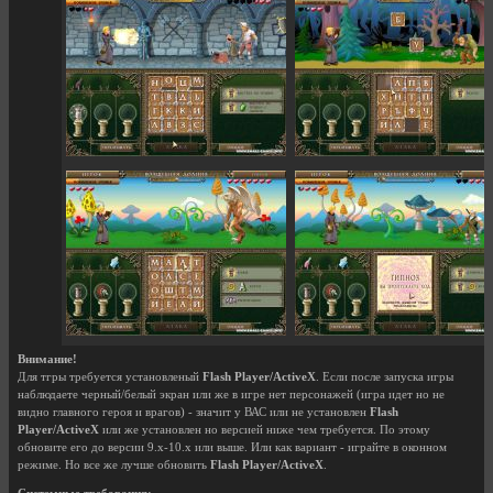
Внимание!
Для тгры требуется установленый
Flash Player/ActiveX
. Если после запуска игры
наблюдаете черный/белый экран или же в игре нет персонажей (игра идет но не
видно главного героя и врагов) - значит у ВАС или не установлен
Flash
Player/ActiveX
или же установлен но версией ниже чем требуется. По этому
обновите его до версии 9.x-10.x или выше. Или как вариант - играйте в оконном
режиме. Но все же лучше обновить
Flash Player/ActiveX
.