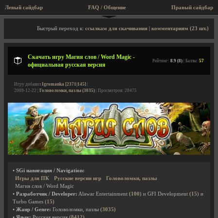
Левый сайдбар
FAQ / Общение
Правый сайдбар
Описание игры, скриншоты, видео
Быстрый переход к:
ссылкам для скачивания
|
комментариям (23 шт.)
Скачать игру Магия слов / Word Magic -
Рейтинг:
8.9 (8)
| Баллы:
57
официальная русская версия
Игру добавил
Igromanka [2371|145]
|
2009-12-22 |
Головоломки, пазлы (3035)
| Просмотров: 28475
• SGi навигация / Navigation:
Игры для ПК
Русские версии игр
Головоломки, пазлы
Магия слов / Word Magic
• Разработчик / Developer:
Alawar Entertainment
(100)
и GFI Development
(15)
и
Turbo Games
(15)
• Жанр / Genre:
Головоломки, пазлы
(3035)
• Язык:
Русская версия
(8412)