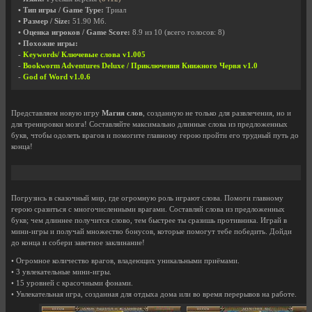
• Тип игры / Game Type:
Триал
• Размер / Size:
51.90 Мб.
• Оценка игроков / Game Score:
8.9
из
10
(всего голосов:
8
)
• Похожие игры:
-
Keywords/ Ключевые слова v1.005
-
Bookworm Adventures Deluxe / Приключения Книжного Червя v1.0
-
God of Word v1.0.6
Представляем новую игру
Магия слов
, созданную не только для развлечения, но и
для тренировки мозга! Составляйте максимально длинные слова из предложенных
букв, чтобы одолеть врагов и помогите главному герою пройти его трудный путь до
конца!
Погрузись в сказочный мир, где огромную роль играют слова. Помоги главному
герою сразиться с многочисленными врагами. Составляй слова из предложенных
букв; чем длиннее получится слово, тем быстрее ты сразишь противника. Играй в
мини-игры и получай множество бонусов, которые помогут тебе победить. Дойди
до конца и собери заветное заклинание!
• Огромное количество врагов, владеющих уникальными приёмами.
• 3 увлекательные мини-игры.
• 15 уровней с красочными фонами.
• Увлекательная игра, созданная для отдыха дома или во время перерывов на работе.