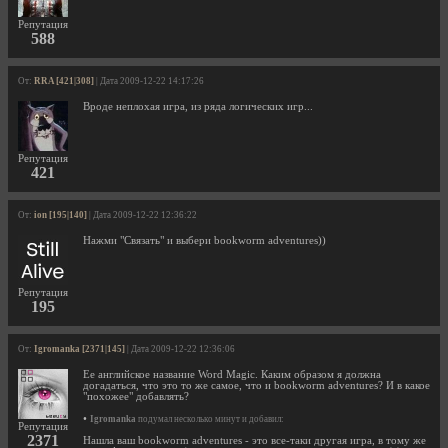
Репутация
588
От:
RRA [421|308]
| Дата 2009-12-22 14:17:26
Вроде неплохая игра, из ряда логических игр...
Репутация
421
От:
ion [195|140]
| Дата 2009-12-22 12:36:22
Нажми "Связать" и выбери bookworm adventures))
Репутация
195
От:
Igromanka [2371|145]
| Дата 2009-12-22 12:36:06
Ее английское название Word Magic. Каким образом я должна
догадаться, что это то же самое, что и bookworm adventures? И в какое
"похожее" добавлять?
•
Igromanka
подумал несколько минут и добавил:
Репутация
2371
Нашла ваш bookworm adventures - это все-таки другая игра, в тому же