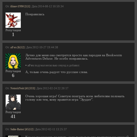
От:
ilinov1990 [1|1]
| Дата 2014-08-12 10:59:34
Понравилась
Репутация
1
От:
aFox [6|12]
| Дата 2012-10-27 19:44:38
Лично для меня она смотрится просто как пародия на Bookworm
Adventures Deluxe. Не особо понравилась.
•
aFox
подумал несколько секунд и добавил:
Репутация
А, только очень радует что русские слова.
6
От:
NeteritNeit [41|333]
| Дата 2012-02-24 22:20:17
Очень хорошая игра! Советую поиграть всем любителям поломать
голову или тем, кому нравится игра "Эрудит".
Репутация
41
От:
Suhe-Bator [45|12]
| Дата 2012-02-11 13:25:37