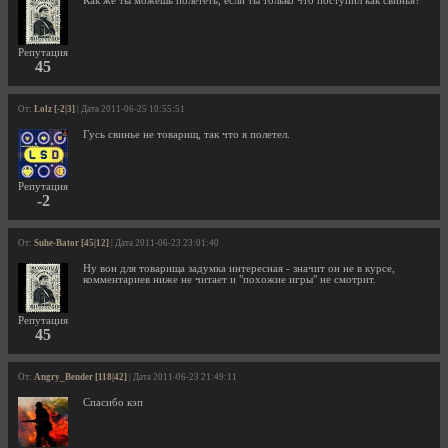
Как же ты можешь полететь, если ты только что поступил как свинья?
Репутация
45
От:
Lolz [-2|3]
| Дата 2011-06-25 10:55:51
Гусь свинье не товарищ, так что я полетел.
Репутация
-2
От:
Suhe-Bator [45|12]
| Дата 2011-06-23 23:01:40
Ну вон для товарища задумка интересная - значит он не в курсе,
комментариев ниже не читает и "похожие игры" не смотрит.
Репутация
45
От:
Angry_Bender [118|42]
| Дата 2011-06-23 21:49:11
Спасибо кэп