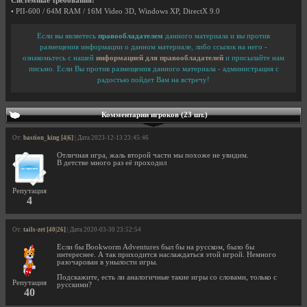
Системные требования:
• PII-600 / 64M RAM / 16M Video 3D, Windows XP, DirectX 9.0
Если вы являетесь
правообладателем
данного материала и вы против
размещения информации о данном материале, либо ссылок на него -
ознакомьтесь с нашей
информацией для правообладателей
и присылайте нам
письмо. Если Вы против размещения данного материала - администрация с
радостью пойдет Вам на встречу!
Комментарии игроков (23 шт.)
От:
bastion_king [4|6]
| Дата 2023-12-13 23:45:46
Отличная игра, жаль второй части мы похоже не увидим.
В детстве много раз её проходил
Репутация
4
От:
tails-zet [40|26]
| Дата 2020-03-30 23:52:54
Если бы Bookworm Adventures был бы на русском, было бы
интереснее. А так приходится наслаждаться этой игрой. Немного
разочарован в унылости игры.
Подскажите, есть ли аналогичные такие игры со словами, только с
Репутация
русскими?
40