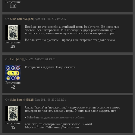
Репутация
118
От:
Suhe-Bator [45|12]
| Дата 2011-06-23 21:46:35
Вообще-то это римейк английской игры bookworm. Её несколько
частей. Все интересные. И в последних двух реализованы доп.
возможности, увеличивающие возможности и контроль игры.
Но эта зато на русском... правда я не встречал твёрдого знака.
Репутация
45
От:
Lolz [-2|3]
| Дата 2011-06-23 20:43:51
Интересная задумка. Надо скачать.
Репутация
-2
От:
Suhe-Bator [45|12]
| Дата 2011-06-23 20:32:01
Слова "жопа" и "поджопник" - нерусские что ли? Я лично сурово
намерен пополнять словарь игры. У них там даже шаурмы нет.
•
Suhe-Bator
подумал несколько минут и добавил:
Репутация
если что, то словарь находится здесь: ..\\Word
45
Magic\\Content\\dictionary\\words.htm