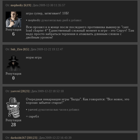
От:
mephodiy [6|19]
| Дата 2009-12-30 11:35:57
игра супер, затягивает! 10Б!
•
mephodiy
думал несколько дней и добавил:
Всю прошел и в конце после последнего противника выкинуло "cant
Репутация
load chapter 4" Единственный сложный момент в игре - это Спрут! Там
6
надо просто набраться терпения и атаковать длинным словом с
двойным уроном!
От:
Sub_Ziro [0|5]
| Дата 2009-12-22 19:12:47
норм игра
Репутация
0
От:
yaevrei [28|23]
| Дата 2009-12-22 18:52:18
Очередная инкарнация игры "Балда". Как говорится: "Все новое, это
хорошо забытое старое!"
•
yaevrei
думал несколько часов и добавил:
+ скребл
Репутация
28
От:
darkside267 [381|23]
| Дата 2009-12-22 16:43:39