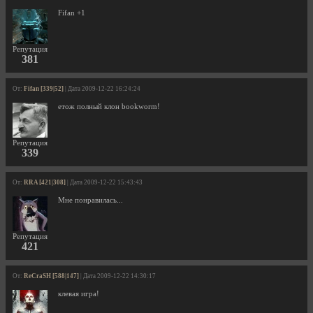
Fifan +1
Репутация
381
От:
Fifan [339|52]
| Дата 2009-12-22 16:24:24
етож полный клон bookworm!
Репутация
339
От:
RRA [421|308]
| Дата 2009-12-22 15:43:43
Мне понравилась...
Репутация
421
От:
ReCraSH [588|147]
| Дата 2009-12-22 14:30:17
клевая игра!