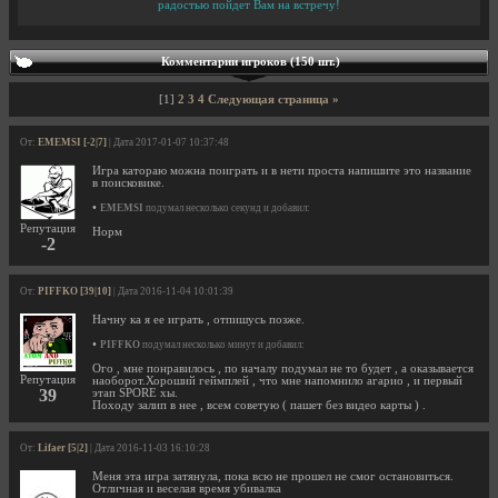
радостью пойдет Вам на встречу!
Комментарии игроков (150 шт.)
[1]
2
3
4
Следующая страница »
От:
EMEMSI [-2|7]
| Дата 2017-01-07 10:37:48
Игра катораю можна поиграть и в нети проста напишите это название
в поисковике.
•
EMEMSI
подумал несколько секунд и добавил:
Репутация
Норм
-2
От:
PIFFKO [39|10]
| Дата 2016-11-04 10:01:39
Начну ка я ее играть , отпишусь позже.
•
PIFFKO
подумал несколько минут и добавил:
Ого , мне понравилось , по началу подумал не то будет , а оказывается
Репутация
наоборот.Хороший геймплей , что мне напомнило агарио , и первый
39
этап SPORE хы.
Походу залип в нее , всем советую ( пашет без видео карты ) .
От:
Lifaer [5|2]
| Дата 2016-11-03 16:10:28
Меня эта игра затянула, пока всю не прошел не смог остановиться.
Отличная и веселая время убивалка