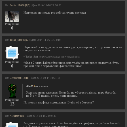
От:
Perfect10000 [0|5]
| Дата 2014-11-16 22:00:32
Неплохая, но после второй уж очень скучная
Репутация
0
От:
Taske_Star [0|42]
| Дата 2014-11-06 15:34:19
Перезалейте на другие источники русскую версию, а то у меня так и не
получилось скачать...
•
Taske_Star
подумал несколько минут и добавил:
Репутация
*бал я 2 этих файлообменника всю трафу на их видео потратил, будь
0
проклят эти 2 чертовских файлообменика!
От:
Gerokraft [13|11]
| Дата 2014-09-14 10:21:18
Ale
ev
сказал:
Задумка игры классная. Если бы не убогая графика, игра была бы
на 5 с +. В целом, очень понравилась.
Репутация
По моему графика нормальная. В чём её убогость?
13
От:
AlexDev [0|6]
| Дата 2014-08-16 23:49:35
Задумка игры классная. Если бы не убогая графика, игра была бы на 5
с +. В целом, очень понравилась.