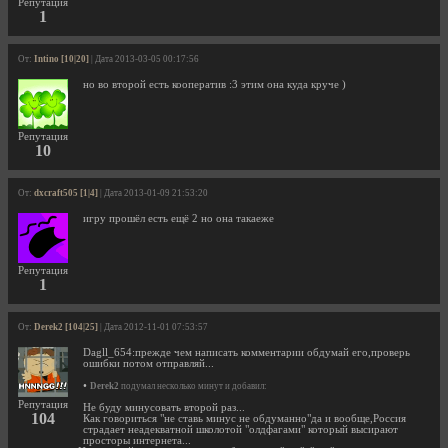
Репутация
1
От:
Intino [10|20]
| Дата 2013-03-05 00:17:56
но во второй есть кооператив :3 этим она куда круче )
Репутация
10
От:
dxcraft505 [1|4]
| Дата 2013-01-09 21:53:20
игру прошёл есть ещё 2 но она такаеже
Репутация
1
От:
Derek2 [104|25]
| Дата 2012-11-01 07:53:57
Dagll_654:прежде чем написать комментарии обдумай его,проверь
ошибки потом отправляй...
•
Derek2
подумал несколько минут и добавил:
Репутация
Не буду минусовать второй раз...
104
Как говориться "не ставь минус не обдуманно"да и вообще,Россия
страдает неадекватной школотой "олдфагами" который высирают
просторы интернета...