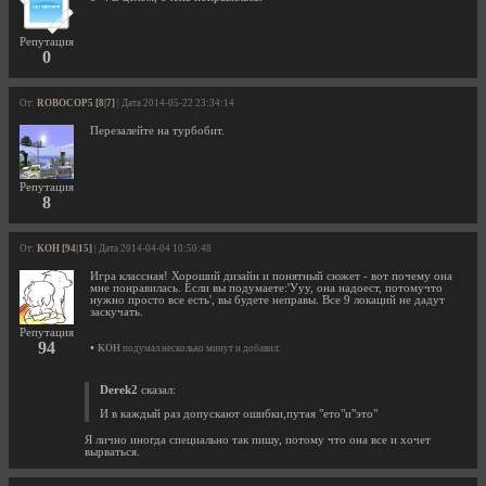
Репутация
0
От:
ROBOCOP5 [8|7]
| Дата 2014-05-22 23:34:14
Перезалейте на турбобит.
Репутация
8
От:
KOH [94|15]
| Дата 2014-04-04 10:50:48
Игра классная! Хороший дизайн и понятный сюжет - вот почему она
мне понравилась. Если вы подумаете:'Ууу, она надоест, потомучто
нужно просто все есть', вы будете неправы. Все 9 локаций не дадут
заскучать.
Репутация
94
•
KOH
подумал несколько минут и добавил:
Derek2
сказал:
И в каждый раз допускают ошибки,путая "ето"и"это"
Я лично иногда специально так пишу, потому что она все и хочет
вырваться.