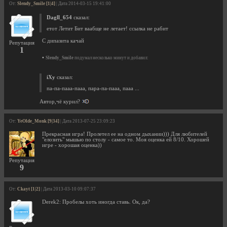
От:
Slendy_Smile [1|4]
| Дата 2014-03-15 19:41:00
Dagll_654
сказал:
етот Летит Бит ваабще не летает! ссылка не рабит
С дипазита качай
Репутация
1
•
Slendy_Smile
подумал несколько минут и добавил:
iXy
сказал:
па-па-пааа-пааа, пара-па-пааа, пааа ...
Автор,чё курил?
От:
YeOlde_Monk [9|34]
| Дата 2013-07-25 23:09:23
Прекрасная игра! Пролетел ее на одном дыхании))) Для любителей
"елозить" мышью по столу - самое то. Моя оценка ей 8/10. Хорошей
игре - хорошая оценка))
Репутация
9
От:
Ckayt [1|2]
| Дата 2013-03-10 09:07:37
Derek2: Пробелы хоть иногда ставь. Ок, да?