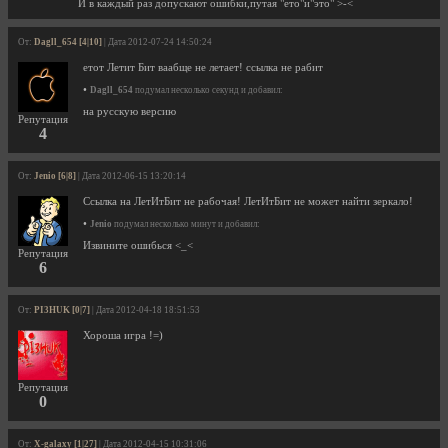
И в каждый раз допускают ошибки,путая "ето"и"это" >-<
От:
Dagll_654 [4|10]
| Дата 2012-07-24 14:50:24
етот Летит Бит ваабще не летает! ссылка не рабит
•
Dagll_654
подумал несколько секунд и добавил:
на русскую версию
Репутация
4
От:
Jenio [6|8]
| Дата 2012-06-15 13:20:14
Ссылка на ЛетИтБит не рабочая! ЛетИтБит не может найти зеркало!
•
Jenio
подумал несколько минут и добавил:
Извините ошибься <_<
Репутация
6
От:
PI3HUK [0|7]
| Дата 2012-04-18 18:51:53
Хороша игра !=)
Репутация
0
От:
X-galaxy [1|27]
| Дата 2012-04-15 10:31:06