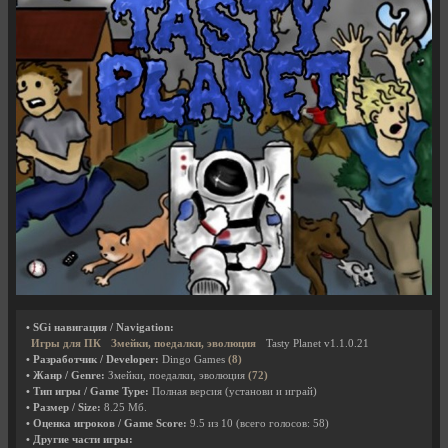
• SGi навигация / Navigation:
Игры для ПК
Змейки, поедалки, эволюция
Tasty Planet v1.1.0.21
• Разработчик / Developer:
Dingo Games
(8)
• Жанр / Genre:
Змейки, поедалки, эволюция
(72)
• Тип игры / Game Type:
Полная версия (установи и играй)
• Размер / Size:
8.25 Мб.
• Оценка игроков / Game Score:
9.5
из
10
(всего голосов:
58
)
• Другие части игры: