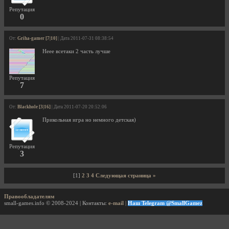
Репутация
0
От:
Griha-gamer [7|10]
| Дата 2011-07-31 08:38:54
Неее всетаки 2 часть лучше
Репутация
7
От:
Blackhole [3|16]
| Дата 2011-07-20 20:52:06
Прикольная игра но немного детская)
Репутация
3
[1]
2
3
4
Следующая страница »
Правообладателям
small-games.info © 2008-2024 | Контакты:
e-mail
|
Наш Telegram @SmallGamez