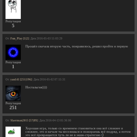
Репутация
5
От:
Fun_Play [1|2]
| Дата 2016-05-03 15:03:29
Прошёл сначала вторую часть, понравилось, решил пройти и первую
Репутация
1
От:
yan141 [251|196]
| Дата 2016-05-02 07:15:31
Ностальгия))))
Репутация
251
От:
Slaerman2015 [57|89]
| Дата 2016-04-13 05:36:00
Хорошая игра, только со временем становиться она всё сложнее и
сложнее, это в начале ты веселишься и пожираешь всё подряд, а потом
это всё превращается чуть ли не в экшн-стратегию