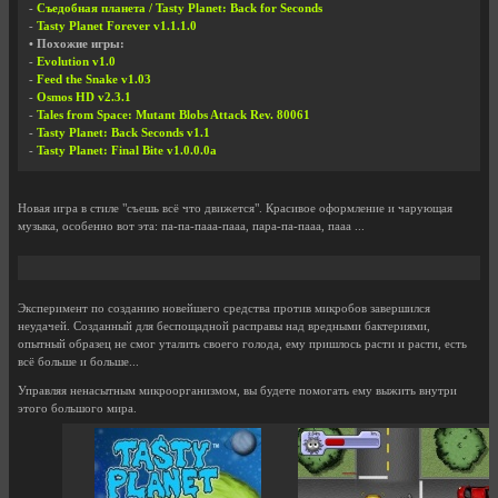
-
Съедобная планета / Tasty Planet: Back for Seconds
-
Tasty Planet Forever v1.1.1.0
• Похожие игры:
-
Evolution v1.0
-
Feed the Snake v1.03
-
Osmos HD v2.3.1
-
Tales from Space: Mutant Blobs Attack Rev. 80061
-
Tasty Planet: Back Seconds v1.1
-
Tasty Planet: Final Bite v1.0.0.0a
Новая игра в стиле "съешь всё что движется". Красивое оформление и чарующая
музыка, особенно вот эта: па-па-пааа-пааа, пара-па-пааа, пааа ...
Эксперимент по созданию новейшего средства против микробов завершился
неудачей. Созданный для беспощадной расправы над вредными бактериями,
опытный образец не смог уталить своего голода, ему пришлось расти и расти, есть
всё больше и больше...
Управляя ненасытным микроорганизмом, вы будете помогать ему выжить внутри
этого большого мира.