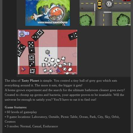
The idea of
Tasty Planet
is simple. You control a tiny ball of grey goo which eats
everything around it. The more it eats, the bigger it gets!
A home grown experiment and the search for the ultimate bathroom cleaner goes awry!
Created to chomp up germs and bacteria, your appetite proves to be insatiable. Will the
universe be enough to satisfy you? You'll have to eat it to find out!
Game features:
• 60 levels of gameplay
• 9 game locations: Laboratory, Outside, Picnic Table, Ocean, Park, City, Sky, Orbit,
Cosmos
• 3 modes: Normal, Casual, Endurance