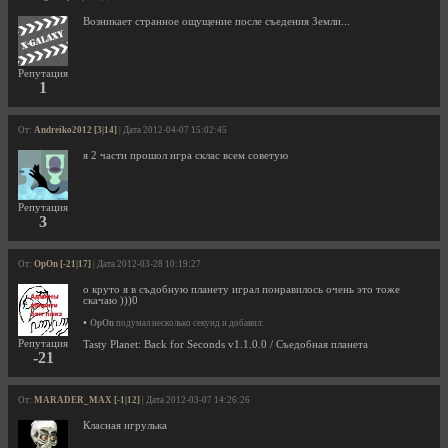
Возникает странное ощущение после съедения Земли...
Репутация
1
От:
Andreiko2012 [3|14]
| Дата 2012-04-07 15:02:45
я 2 части прошол игра склас всем советую
Репутация
3
От:
OpOn [-21|17]
| Дата 2012-03-28 10:19:27
о круто я в съдобную планету играл понравилось очень это тоже
скачаю )))0
•
OpOn
подумал несколько секунд и добавил:
Репутация
Tasty Planet: Back for Seconds v1.1.0.0 / Съедобная планета
-21
От:
MARADER_MAX [-1|12]
| Дата 2012-03-07 14:26:26
Класная игрулька