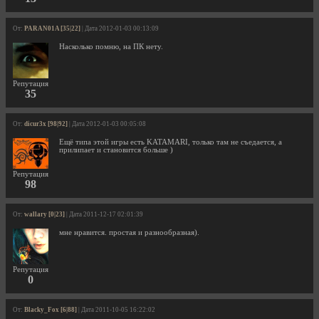
От:
PARAN01A [35|22]
| Дата 2012-01-03 00:13:09
Насколько помню, на ПК нету.
Репутация
35
От:
dicur3x [98|92]
| Дата 2012-01-03 00:05:08
Ещё типа этой игры есть KATAMARI, только там не съедается, а
прилипает и становится больше )
Репутация
98
От:
wallary [0|23]
| Дата 2011-12-17 02:01:39
мне нравится. простая и разнообразная).
Репутация
0
От:
Blacky_Fox [6|88]
| Дата 2011-10-05 16:22:02