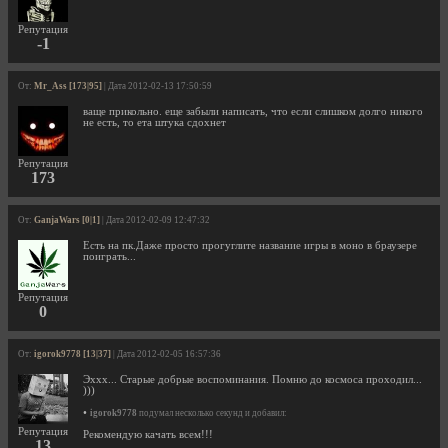
Репутация
-1
От:
Mr_Ass [173|95]
| Дата 2012-02-13 17:50:59
ваще прикольно. еще забыли написать, что если слишком долго никого
не есть, то ета штука сдохнет
Репутация
173
От:
GanjaWars [0|1]
| Дата 2012-02-09 12:47:32
Есть на пк.Даже просто прогуглите название игры в моно в браузере
поиграть...
Репутация
0
От:
igorok9778 [13|37]
| Дата 2012-02-05 16:57:36
Эххх... Старые добрые воспоминания. Помню до космоса проходил...
)))
•
igorok9778
подумал несколько секунд и добавил:
Репутация
Рекомендую качать всем!!!
13