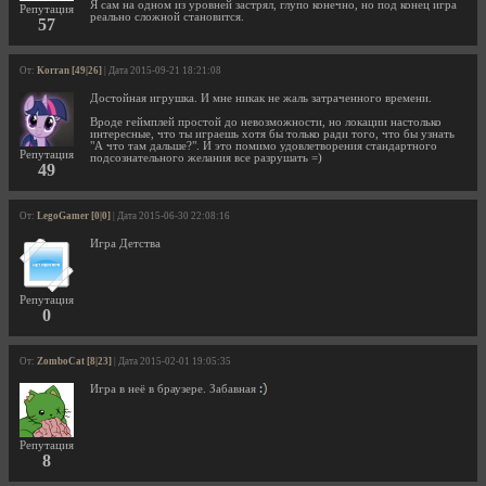
Я сам на одном из уровней застрял, глупо конечно, но под конец игра
Репутация
реально сложной становится.
57
От:
Korran [49|26]
| Дата 2015-09-21 18:21:08
Достойная игрушка. И мне никак не жаль затраченного времени.
Вроде геймплей простой до невозможности, но локации настолько
интересные, что ты играешь хотя бы только ради того, что бы узнать
"А что там дальше?". И это помимо удовлетворения стандартного
Репутация
подсознательного желания все разрушать =)
49
От:
LegoGamer [0|0]
| Дата 2015-06-30 22:08:16
Игра Детства
Репутация
0
От:
ZomboCat [8|23]
| Дата 2015-02-01 19:05:35
Игра в неё в браузере. Забавная
Репутация
8