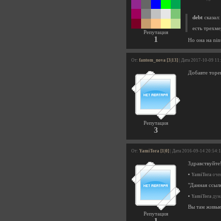
debt
сказал:
есть трехме
Репутация
1
Но она на nin
От:
fantom_nova [3|13]
| Дата 2017-10-09 11
Добавте торе
Репутация
3
От:
YamiTora [1|0]
| Дата 2016-09-14 20:54:
Здравствуйте
•
YamiTora
очен
"Данная ссылк
•
YamiTora
дума
Вы там живые
Репутация
1