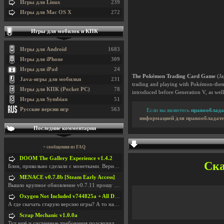
Игры для Linux
239
Игры для Mac OS X
272
Игры для мобилок и КПК
Игры для Android
1683
Игры для iPhone
309
Игры для iPad
24
The Pokémon Trading Card Game
(Ja
Java-игры для мобилки
231
trading and playing with Pokémon-theme
Игры для КПК (Pocket PC)
78
introduced before Generation V, as well 
Игры для Symbian
51
Русские версии игр
563
Если вы являетесь
правооблада
информацией для правообладате
Последние комментарии
+ сообщения из FAQ
DOOM The Gallery Experience v1.4.2
Ска
Блин, прикольно сделали с монетками. Вернулся в св
MENACE v0.7.8b [Steam Early Access]
Вышло крупное обновление v0.7.11 прошу обновить
Oxygen Not Included v744825a + All DLC
А где скачать старую версию игры? А то на новой но
Scrap Mechanic v1.0.0a
Тут ещё и системные требования подскочили. Если не