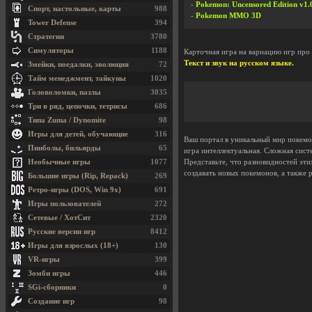
-
Pokemon: Uncensored Edition v1.
Спорт, настольные, карты
988
-
Pokemon MMO 3D
Tower Defense
394
Стратегии
3780
Симуляторы
1188
Карточная игра на вариацию игр про
Текст и звук на русском языке.
Змейки, поедалки, эволюция
72
Тайм менеджмент, тайкуны
1020
Головоломки, пазлы
3035
Три в ряд, цепочки, тетрисы
686
Типа Zuma / Dynomite
98
Игры для детей, обучающие
316
Ваш портал в уникальный мир покемон
Пинболы, бильярды
65
игра интеллектуальная. Сложная сис
Необычные игры
1077
Представьте, что разновидностей эт
создавать новых покемонов, а также 
Большие игры (Rip, Repack)
269
Ретро-игры (DOS, Win 9x)
691
Игры пользователей
272
Сетевые / ХотСит
2320
Русские версии игр
8412
Игры для взрослых (18+)
130
VR-игры
399
Зомби игры
446
SGi-сборники
0
Создание игр
98