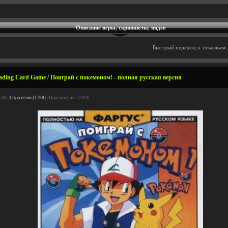
Описание игры, скриншоты, видео
Быстрый переход к:
ссылкам 
ding Card Game / Поиграй с покемоном! - полная русская версия
-05 |
Стратегии (3780)
| Просмотров: 73420