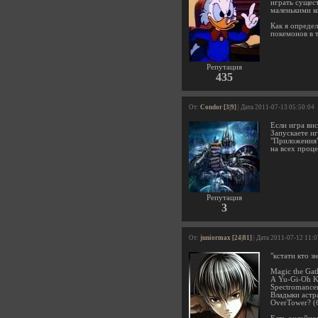
играть сущест
маленькими к
Как я опреде
покемонов в т
Репутация
435
От:
Condor [3|9]
| Дата 2011-07-13 05:50:04
Если игра вис
Запускаете иг
"Приложения"
на всех проц
Репутация
3
От:
juniormax [24|81]
| Дата 2011-07-12 11:
"кстати кто з
Magic the Gat
А Yu-Gi-Oh K
Spectromance
Владыки астр
OverTower? (