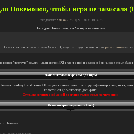
ля Покемонов, чтобы игра не зависала (0
Файл добавил:
Kamazok [25|7]
| 2011-07-05 10:28:35
Патч для Покемонов, чтобы игра не зависала
Ссылок на самом деле больше (всего
1
), видно их будет только после
регистрации
на сай
ты нашёл "мёртвую" ссылку - дави значок
[X]
рядом с ней и ссылка в ближайшее время будет 
Дополнительные файлы для игры
okemon Trading Card Game / Поиграй с покемоном!
, либо
русификатор
к ней,
патч
,
леве
новости, он добавит сюда доп. файл.
Отправка личных сообщений доступна только после регистрации.
Комментарии игроков (21 шт.)
т? Pleaseeee
есколько минут и добавил: