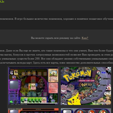
0.2c
 покемонов. В игре большое количество покемонов, хорошее и понятное пошаговое обучени
Вы можете скрыть всю рекламу на сайте.
Как?
ов. Даже если Вы еще не знаете, кто такие покемоны и что они умеют, Вам тем более буде
тема магии, бонусов и прочих хитроумных возможностей позволит Вам проводить за этим ра
их уникальных существ более 200. Все они обладают своими собственными уникальными сп
распечатывать колоды карт. Здесь есть все карты, плюс множество дополнительных способно