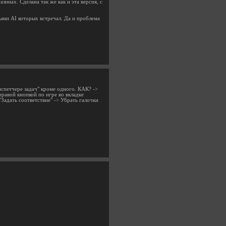
зинах. Сделана так же как и эта версия, с
ными AI которых встречал. Да и проблема
диспетчере задач" кроме одного. КАК? ->
правой кнопкой по игре во вкладке
Задать соответствие" -> Убрать галочки