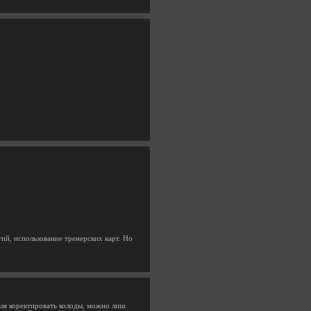
ий, использование тренерских карт. Но
ьзя коректировать колоды, можно лиш