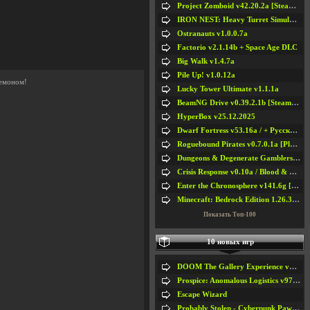
Project Zomboid v42.20.2a [Steam Early Access]
IRON NEST: Heavy Turret Simulator v1.0a
Ostranauts v1.0.0.7a
Factorio v2.1.14b + Space Age DLC
Big Walk v1.4.7a
Pile Up! v1.0.12a
кемоном!
Lucky Tower Ultimate v1.1.1a
BeamNG Drive v0.39.2.1b [Steam Early Access]
HyperBox v25.12.2025
Dwarf Fortress v53.16a / + Русская Версия v50.12a
Roguebound Pirates v0.7.0.1a [Playtest]
Dungeons & Degenerate Gamblers v2.0.2a
Crisis Response v0.10a / Blood & Bullet
Enter the Chronosphere v141.6g [Steam Early Access]
Minecraft: Bedrock Edition 1.26.33.1a / + TLauncher v2.89
Показать Топ-100
10 новых игр
DOOM The Gallery Experience v1.4.2
Prospice: Anomalous Logistics v97 [Playtest]
Escape Wizard
Probably Stolen - Cyberpunk Pawnshop Simulator v048c [Playtest]