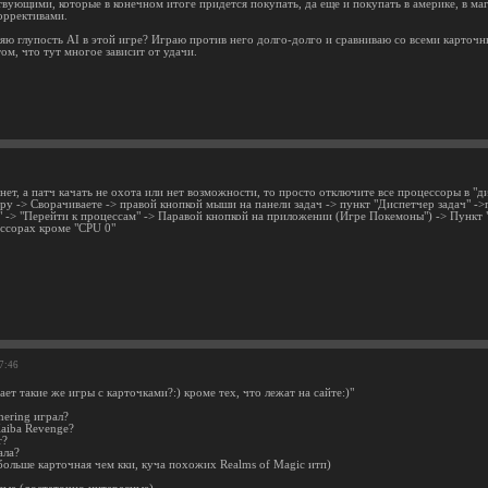
вующими, которые в конечном итоге придется покупать, да еще и покупать в америке, в мага
оррективами.
ляю глупость AI в этой игре? Играю против него долго-долго и сравниваю со всеми карточ
ом, что тут многое зависит от удачи.
нет, а патч качать не охота или нет возможности, то просто отключите все процессоры в "
ру -> Сворачиваете -> правой кнопкой мыши на панели задач -> пункт "Диспетчер задач" ->
 -> "Перейти к процессам" -> Паравой кнопкой на приложении (Игре Покемоны") -> Пункт "
ессорах кроме "CPU 0"
07:46
нает такие же игры с карточками?:) кроме тех, что лежат на сайте:)"
hering играл?
aiba Revenge?
r?
ала?
больше карточная чем кки, куча похожих Realms of Magic итп)