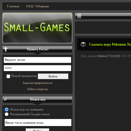
Главная
FAQ / Общение
Скачать игру Pokemon Tra
Привет, Гость!
Игру добавил
Elektra [7722|138]
| 2011-07
Чужой компьютер
Зарегистрироваться
Забыл пароль
Поиск игр
Поиск игр по названию
Расширенный Google-поиск