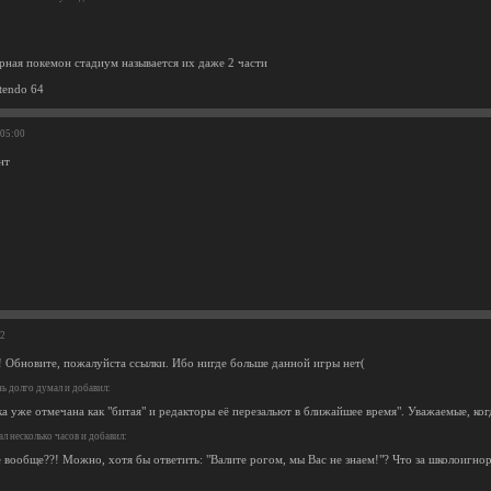
рная покемон стадиум называется их даже 2 части
tendo 64
:05:00
нт
12
! Обновите, пожалуйста ссылки. Ибо нигде больше данной игры нет(
ь долго думал и добавил:
а уже отмечана как "битая" и редакторы её перезальют в ближайшее время". Уважаемые, когд
л несколько часов и добавил:
 вообще??! Можно, хотя бы ответить: "Валите рогом, мы Вас не знаем!"? Что за школоигно