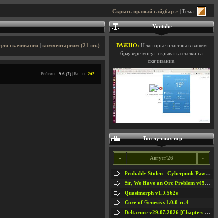
Скрыть правый сайдбар »
| Тема:
Youtube
для скачивания
|
комментариям (21 шт.)
ВАЖНО:
Некоторые плагины в вашем
браузере могут скрывать ссылки на
скачивание.
Рейтинг:
9.6 (7)
| Баллы:
202
Топ лучших игр
«
Август'26
»
Probably Stolen - Cyberpunk Pawnshop Simulator v048c [Playtest]
Sir, We Have an Orc Problem v05.08.2026
Quasimorph v1.0.562s
Core of Genesis v1.0.0-rc.4
Deltarune v29.07.2026 [Chapters 1-5] / + RUS [Chapters 1-5]