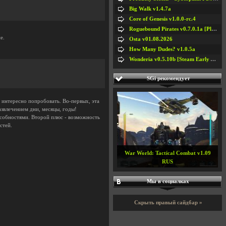
Big Walk v1.4.7a
Core of Genesis v1.0.0-rc.4
Roguebound Pirates v0.7.0.1a [Playtest]
е.
Osta v01.08.2026
How Many Dudes? v1.0.5a
Wonderia v0.5.10b [Steam Early Access]
SGi рекомендует
т интересно попробовать. Во-первых, эта
звлечением дни, месяцы, годы!
особностями. Второй плюс - возможность
стей.
War World: Tactical Combat v1.09
RUS
Мы в социалках
Скрыть правый сайдбар »