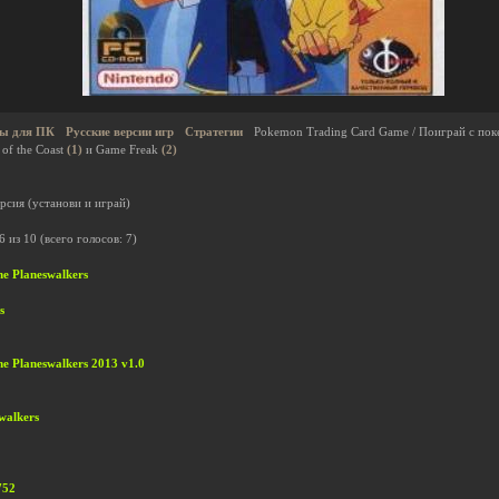
ы для ПК
Русские версии игр
Стратегии
Pokemon Trading Card Game / Поиграй с по
of the Coast
(1)
и Game Freak
(2)
рсия (установи и играй)
6
из
10
(всего голосов:
7
)
he Planeswalkers
s
he Planeswalkers 2013 v1.0
walkers
752