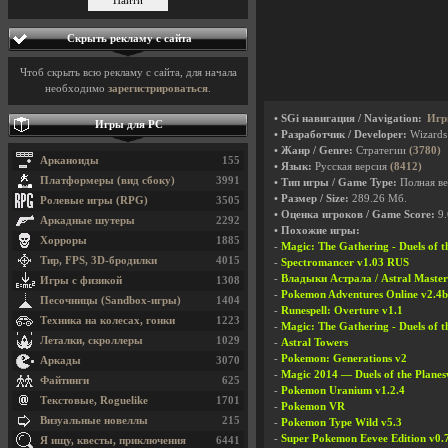
Скрыть рекламу с сайта
Чтоб скрыть всю рекламу с сайта, для начала
необходимо
зарегистрироваться
.
• SGi навигация / Navigation:
Игр
Игры для PC
• Разработчик / Developer:
Wizards 
• Жанр / Genre:
Стратегии
(3780)
Арканоиды
155
• Язык:
Русская версия
(8412)
Платформеры (вид сбоку)
3991
• Тип игры / Game Type:
Полная ве
• Размер / Size:
289.26 Мб.
Ролевые игры (RPG)
3505
• Оценка игроков / Game Score:
9.
Аркадные шутеры
2292
• Похожие игры:
Хорроры
1885
-
Magic: The Gathering - Duels of t
Тир, FPS, 3D-бродилки
4015
-
Spectromancer v1.03 RUS
-
Владыки Астрала / Astral Master
Игры с физикой
1308
-
Pokemon Adventures Online v2.4b
Песочницы (Sandbox-игры)
1404
-
Runespell: Overture v1.1
Техника на колесах, гонки
1223
-
Magic: The Gathering - Duels of t
Леталки, скроллеры
1029
-
Astral Towers
-
Pokemon: Generations v2
Аркады
3070
-
Magic 2014 — Duels of the Planes
Файтинги
625
-
Pokemon Uranium v1.2.4
Текстовые, Roguelike
1701
-
Pokemon VR
Визуальные новеллы
215
-
Pokemon Type Wild v5.3
-
Super Pokemon Eevee Edition v0.
Я ищу, квесты, приключения
6441