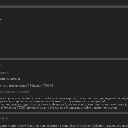
ь
49
сказал:
кемоны онлайн
о игру имеете ввиду? Pokemon TCGO?
несколько дней и добавил:
ная игра про покемонов сама по себе довольно хороша. Та же система присоединений энерг
 рожи этих криво нарисованных человечков! Что за убожество, а не Джули!
не понравилась одноголосая озвучка Фаргуса (а вы все знаете, что они плохо озвучивают).
 в Pokemon TCGO, которую можно сейчас на официальном сайте покемонов скачать.
0:16:00
оны онлайн (идет бета), но они сделаны по типу MagicTheGatheringDules... тоесть там нел