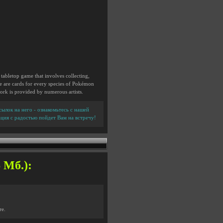
top game that involves collecting,
e are cards for every species of Pokémon
work is provided by numerous artists.
ылок на него - ознакомьтесь с нашей
ция с радостью пойдет Вам на встречу!
 Мб.):
те.