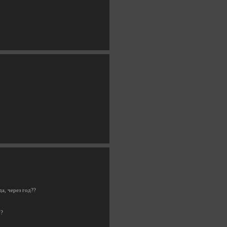
а, через год??
р?