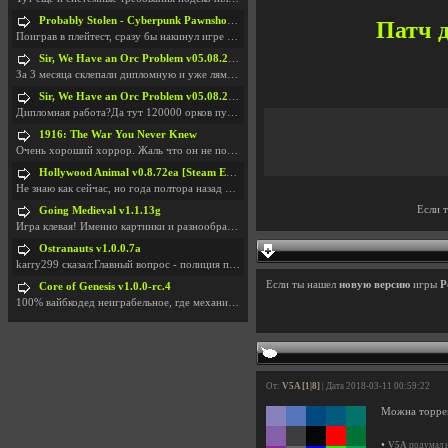
Probably Stolen - Cyberpunk Pawnshop Simulator v048c [Playtest]
Патч д
Поиграв в плейтест, сразу бы накинул игре наивысши
Sir, We Have an Orc Problem v05.08.2026
За 3 месяца склепали дипломную и уже лям двести ба
Sir, We Have an Orc Problem v05.08.2026
Дипломная работа?Да тут 120000 орков путь выбирают
1916: The War You Never Knew
Очень хороший хоррор. Жаль что он не получил должн
Hollywood Animal v0.8.72ea [Steam Early Access]
Не знаю как сейчас, но года полтора назад игра был
Если 
Going Medieval v1.1.13g
Игра клевая! Именно картинки и разнообразия в стро
Ostranauts v1.0.0.7a
karry299 сказал:Главный вопрос - полиция по-прежне
Если ты нашел
новую версию
игры
P
Core of Genesis v1.0.0-rc.4
100% вайбкодед неиграбельное, где механики знает т
От:
V5A [1|8]
| Дата 2018-03-11 00:59:22
Можна торрен
•
V5A
подумал н