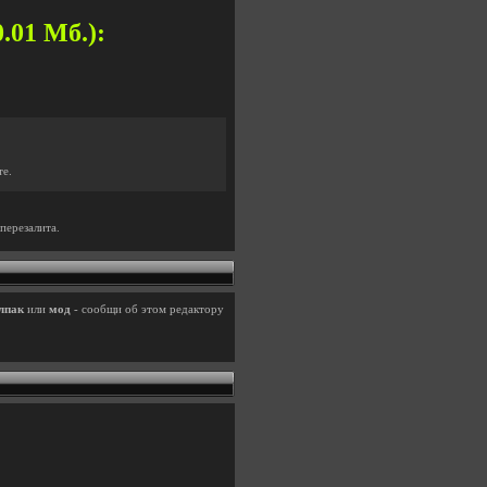
.01 Мб.):
те.
перезалита.
лпак
или
мод
- сообщи об этом редактору