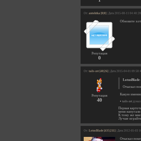
От:
antohtka [0|0]
| Дата 2015-08-11 04:40:20
Обновите хот
Репутация
0
От:
tails-zet [40|26]
| Дата 2015-04-01 09:58:
LotusBlade
Отыскал по
Какую именн
Репутация
40
•
tails-zet
думал 
Первая карточ
меня напугали
К тому же мне 
Лучше играйте
От:
LotusBlade [435|211]
| Дата 2012-05-03 1
Отыскал покем