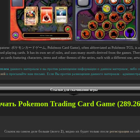
panese: ポケモンカードゲーム, Pokémon Card Game), often abbreviated as Pokémon TCG, is a table
d playing cards. It has its own set of rules, and uses many motifs derived from the games. Ther
as cards featuring characters, items and other themes of the series, each with a different use; art
телем
данного материала и вы против размещения информации о данном материале, либо сс
лей
и присылайте нам письмо. Если Вы против размещения данного материала - администра
Ссылки для скачивания игры
чать Pokemon Trading Card Game (289.26
Ссылок на самом деле больше (всего
2
), видно их будет только после
регистрации
на сай