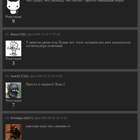
Что Uplinл, что Darwinia, что Defcon - просто гениальные игры)
Репутация
9
От:
Banzai [3|6]
| Дата 2009-11-14 17:57:34
У меня на диске есть.Только вот чтото желания пок анет играть)хотя
согласен,игра отличная)
Репутация
3
От:
Senic82 [7|16]
| Дата 2009-11-12 15:14:02
Просто и сердито! Класс!
Репутация
7
От:
ProSniper [10|57]
| Дата 2009-09-03 18:14:35
классная игра ток сложная оч