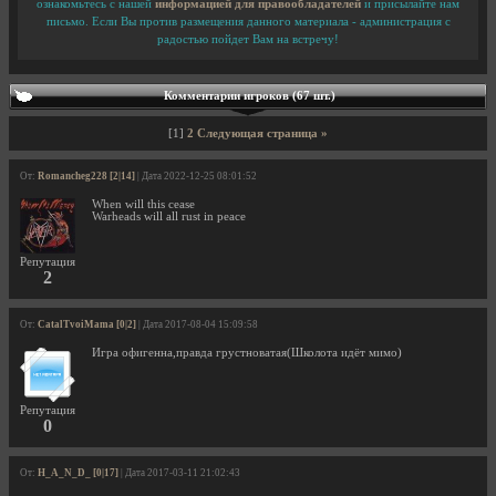
ознакомьтесь с нашей
информацией для правообладателей
и присылайте нам
письмо. Если Вы против размещения данного материала - администрация с
радостью пойдет Вам на встречу!
Комментарии игроков (67 шт.)
[1]
2
Следующая страница »
От:
Romancheg228 [2|14]
| Дата 2022-12-25 08:01:52
When will this cease
Warheads will all rust in peace
Репутация
2
От:
CatalTvoiMama [0|2]
| Дата 2017-08-04 15:09:58
Игра офигенна,правда грустноватая(Школота идёт мимо)
Репутация
0
От:
H_A_N_D_ [0|17]
| Дата 2017-03-11 21:02:43