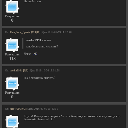
На любителя
Репутация
0
От:
This_New_Sparta [113|86]
| Дата 2017-02-19 11:27:48
sewka9991
сказал:
как бесплатно скачать?
Легко.
Репутация
113
От:
sewka9991 [0|0]
| Дата 2016-10-04 13:01:28
как бесплатно скачать?
Репутация
0
От:
meow666 [0|2]
| Дата 2016-07-06 20:49:51
Круть! Всегда мечтал расх*ячить Америку и показать всему миру кто
Большой Папочка! :D