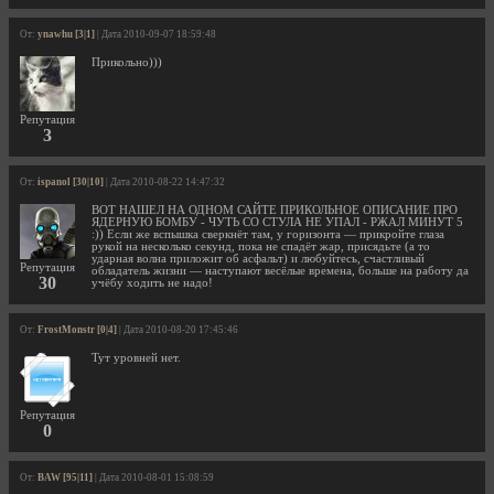
От:
ynawhu [3|1]
| Дата 2010-09-07 18:59:48
Прикольно)))
Репутация
3
От:
ispanol [30|10]
| Дата 2010-08-22 14:47:32
ВОТ НАШЕЛ НА ОДНОМ САЙТЕ ПРИКОЛЬНОЕ ОПИСАНИЕ ПРО
ЯДЕРНУЮ БОМБУ - ЧУТЬ СО СТУЛА НЕ УПАЛ - РЖАЛ МИНУТ 5
:)) Если же вспышка сверкнёт там, у горизонта — прикройте глаза
рукой на несколько секунд, пока не спадёт жар, присядьте (а то
ударная волна приложит об асфальт) и любуйтесь, счастливый
Репутация
обладатель жизни — наступают весёлые времена, больше на работу да
30
учёбу ходить не надо!
От:
FrostMonstr [0|4]
| Дата 2010-08-20 17:45:46
Тут уровней нет.
Репутация
0
От:
BAW [95|11]
| Дата 2010-08-01 15:08:59