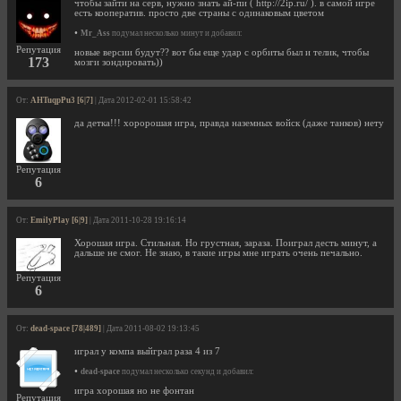
чтобы зайти на серв, нужно знать ай-пи ( http://2ip.ru/ ). в самой игре
есть кооператив. просто две страны с одинаковым цветом
•
Mr_Ass
подумал несколько минут и добавил:
Репутация
новые версии будут?? вот бы еще удар с орбиты был и телик, чтобы
173
мозги зондировать))
От:
AHTuqpPu3 [6|7]
| Дата 2012-02-01 15:58:42
да детка!!! хоророшая игра, правда наземных войск (даже танков) нету
Репутация
6
От:
EmilyPlay [6|9]
| Дата 2011-10-28 19:16:14
Хорошая игра. Стильная. Но грустная, зараза. Поиграл десть минут, а
дальше не смог. Не знаю, в такие игры мне играть очень печально.
Репутация
6
От:
dead-space [78|489]
| Дата 2011-08-02 19:13:45
играл у компа выйграл раза 4 из 7
•
dead-space
подумал несколько секунд и добавил:
игра хорошая но не фонтан
Репутация