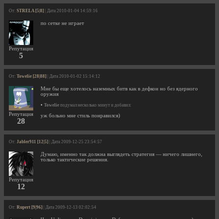
От:
STRELA [5|8]
| Дата 2010-01-04 14:59:16
по сетке не играет
Репутация
5
От:
Towelie [28|88]
| Дата 2010-01-02 15:14:12
Мне бы еще хотелось наземных битв как в дефкон но без ядерного
оружия
•
Towelie
подумал несколько минут и добавил:
Репутация
уж больно мне стиль понравился)
28
От:
Jabler911 [12|5]
| Дата 2009-12-25 23:54:57
Думаю, именно так должна выглядеть стратегия — ничего лишнего,
только тактические решения.
Репутация
12
От:
Rupert [9|96]
| Дата 2009-12-13 02:02:54