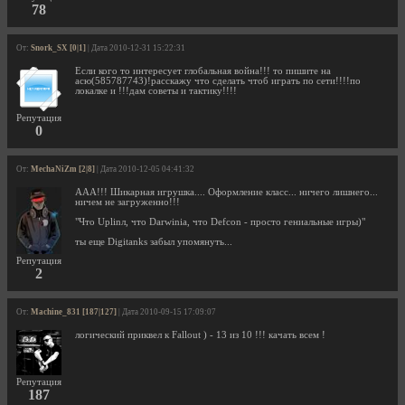
78
От:
Snork_SX [0|1]
| Дата 2010-12-31 15:22:31
Если кого то интересует глобальная война!!! то пишите на
асю(585787743)!расскажу что сделать чтоб играть по сети!!!!по
локалке и !!!дам советы и тактику!!!!
Репутация
0
От:
MechaNiZm [2|8]
| Дата 2010-12-05 04:41:32
ААА!!! Шикарная игрушка.... Оформление класс... ничего лишнего...
ничем не загруженно!!!
"Что Uplinл, что Darwinia, что Defcon - просто гениальные игры)"
ты еще Digitanks забыл упомянуть...
Репутация
2
От:
Machine_831 [187|127]
| Дата 2010-09-15 17:09:07
логический приквел к Fallout ) - 13 из 10 !!! качать всем !
Репутация
187