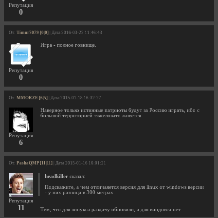
Репутация
0
От:
Timur7079 [0|0]
| Дата 2016-03-22 11:46:43
Игра - полное говнище.
Репутация
0
От:
MMORZE [6|5]
| Дата 2015-01-18 16:32:27
Наверное только истинные патриоты будут за Россию играть, ибо с
большой территорией тяжеловато живется
Репутация
6
От:
PashaQMP [11|11]
| Дата 2015-01-16 16:01:21
headkiller
сказал:
Подскажите, а чем отличаяется версия для linux от windows версии
- у них разница в 300 метрах
Репутация
11
Тем, что для линукса раздачу обновили, а для виндовса нет