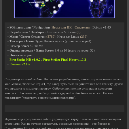
• SGi навигация / Navigation:
Игры для ПК
Стратегии
Defcon v1.43
• Разработчик / Developer:
Introversion Software
(9)
• Жанр / Genre:
Стратегии
(3780)
; Игры для Linux
(239)
• Тип игры / Game Type:
Полная версия (установи и играй)
• Размер / Size:
59.40 Мб.
• Оценка игроков / Game Score:
9.6
из
10
(всего голосов:
32
)
• Похожие игры:
-
First Strike HD v1.0.2 / First Strike: Final Hour v1.0.2
-
Element v2.0.6
Симулятор атомной войны. По словам разработчиков, сюжет игры им навеял фильм
War Games ("Военные игры"), где хакер чуть было не уничтожил всю планету, думая,
что играет в компьютерную игру. Собственно, именно этим нам и предстоит
заняться... Как известно, победителей в ядерной войне быть не может. Но нам
предлагают "проиграть с наименьшими потерями".
Игровой мир представляет собой упрощенную карту планеты с шестью воюющими
сторонами. Как не трудно догадаться, основные противники - это Россия и
Соединенные Штаты. Базовый юнит у всех - ракетная пусковая установка - шахта,