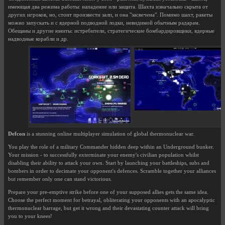
имеющая два режима работы: нападение или защита. Шахта изначально скрыта от
других игроков, но, стоит произвести залп, и она "засвечена". Помимо шахт, ракеты
можно запускать и с ядерной подводной лодки, невидимой обычным радарам.
Обещаны и другие юниты: истребители, стратегические бомбардировщики, ядерные
надводные корабли и др.
Defcon
is a stunning online multiplayer simulation of global thermonuclear war.
You play the role of a military Commander hidden deep within an Underground bunker.
Your mission - to successfully exterminate your enemy's civilian population whilst
disabling their ability to attack your own. Start by launching your battleships, subs and
bombers in order to decimate your opponent's defences. Scramble together your alliances
but remember only one can stand victorious.
Prepare your pre-emptive strike before one of your supposed allies gets the same idea.
Choose the perfect moment for betrayal, obliterating your opponents with an apocalyptic
thermonuclear barrage, but get it wrong and their devastating counter attack will bring
you to your knees!