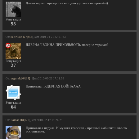
Давно играл...правда так ни один уровень не прошёл))
Репутация
95
От:
Satirikon [27|25]
| Дата 2010-04-21 22:01:33
ЯДЕРНАЯ ВОЙНА ПРИКОЛЬНО?Ты наверно таракан?
Репутация
27
От:
yegorak [64|14]
| Дата 2010-03-23 17:11:56
Прикольна...ЯДЕРНАЯ ВОЙНАААА
Репутация
64
От:
Famas [18|17]
| Дата 2010-02-17 19:26:21
Прикольная игруля. И музыка классная - мрачный амбиент и кто-то
всхлипывает.