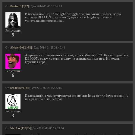
От:
Dexter13 [5|12]
| Дата 2014-11-11 19:27:08
В настольной игре "Twilight Struggle" партия заканчивается, когда
уровень DEFCON достигает 1, здесь же всё идёт до полного
уничтожения противника..
Репутация
5
От:
Aleksey2012 [6|8]
| Дата 2014-01-28 21:40:44
А приквел это не только к Fallout, но и к Метро 2033. Как поиграешь в
DEFCON, сразу хочется в одну из вышеназванных игр. Ну очень
грустная игра.
Репутация
6
От:
headkiller [3|0]
| Дата 2013-07-28 16:06:15
Подскажите, а чем отличаяется версия для linux от windows версии - у
них разница в 300 метрах
Репутация
3
От:
Mr_Ass [173|95]
| Дата 2012-02-08 15:33:54