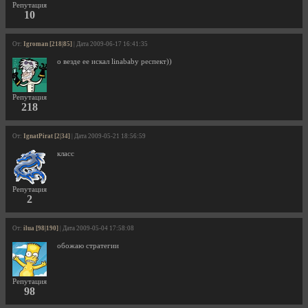
Репутация
10
От:
Igroman [218|85]
| Дата 2009-06-17 16:41:35
о везде ее искал linababy респект))
Репутация
218
От:
IgnatPirat [2|34]
| Дата 2009-05-21 18:56:59
класс
Репутация
2
От:
ilua [98|190]
| Дата 2009-05-04 17:58:08
обожаю стратегии
Репутация
98