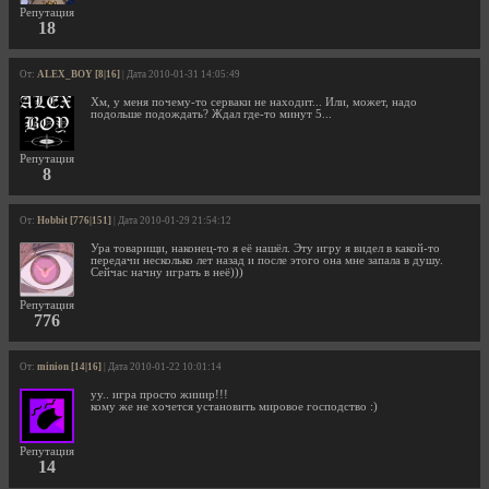
Репутация
18
От:
ALEX_BOY [8|16]
| Дата 2010-01-31 14:05:49
Хм, у меня почему-то серваки не находит... Или, может, надо
подольше подождать? Ждал где-то минут 5...
Репутация
8
От:
Hobbit [776|151]
| Дата 2010-01-29 21:54:12
Ура товарищи, наконец-то я её нашёл. Эту игру я видел в какой-то
передачи несколько лет назад и после этого она мне запала в душу.
Сейчас начну играть в неё)))
Репутация
776
От:
minion [14|16]
| Дата 2010-01-22 10:01:14
уу.. игра просто жииир!!!
кому же не хочется установить мировое господство :)
Репутация
14