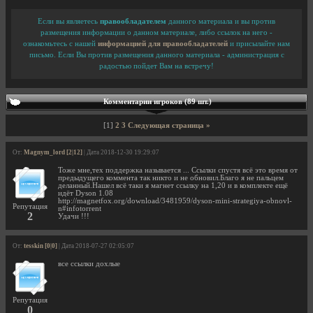
Если вы являетесь
правообладателем
данного материала и вы против
размещения информации о данном материале, либо ссылок на него -
ознакомьтесь с нашей
информацией для правообладателей
и присылайте нам
письмо. Если Вы против размещения данного материала - администрация с
радостью пойдет Вам на встречу!
Комментарии игроков (89 шт.)
[1]
2
3
Следующая страница »
От:
Magnym_lord [2|12]
| Дата 2018-12-30 19:29:07
Тоже мне,тех поддержка называется ... Ссылки спустя всё это время от
предыдущего коммента так никто и не обновил.Благо я не пальцем
деланный.Нашел всё таки я магнет ссылку на 1,20 и в комплекте ещё
идёт Dyson 1.08
http://magnetfox.org/download/3481959/dyson-mini-strategiya-obnovl-
Репутация
n#infotorrent
2
Удачи !!!
От:
tesskin [0|0]
| Дата 2018-07-27 02:05:07
все ссылки дохлые
Репутация
0