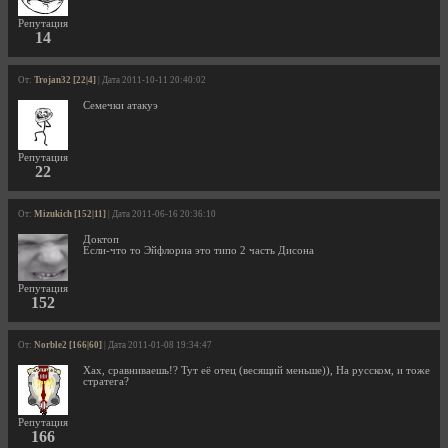
Репутация
14
От:
Trojan32 [22|4]
| Дата 2011-10-11 20:40:02
Семечки атакуэ
Репутация
22
От:
Mizukich [152|11]
| Дата 2011-06-16 20:36:10
Доктоп
Если-что то Эйфлориа это типо 2 часть Дисона
Репутация
152
От:
Norble2 [166|60]
| Дата 2011-01-08 19:34:47
Хах, сравниваешь!? Тут её отец (весящий меньше)), На русском, и тоже
стратега?
Репутация
166