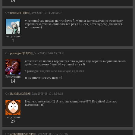
14
От:
lexus610 [1|10]
| Дата 2009-10-11 20:58:57
у когонибудь пошла на windows 7, у меня запускается но тормозит
страшно(картинка обновляется раз в 10 сек, хотя курсор движется
нормально)
Репутация
1
От:
pornograf [14|29]
| Дата 2009-10-04 15:53:21
кстате ет не полная версия так что ждите еще версий в оригинальном
дайсоне должно быть 20 уровней а тут 6
•
pornograf
подумал несколько секунд и добавил:
Репутация
и по инету играть незя =(
14
От:
BaHbKa [27|39]
| Дата 2009-09-17 18:30:15
Неа, что печально((( А что вы кипишуете?!?! Играйте! Для вас
выложили!)))
Репутация
27
От:
cchheellRUS [12|19]
| Дата 2009-09-13 21:21:46