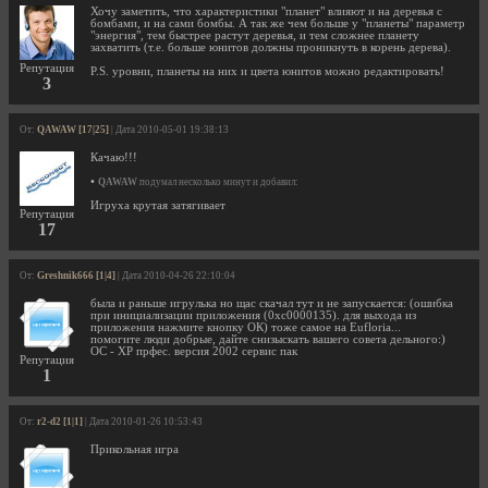
Хочу заметить, что характеристики "планет" влияют и на деревья с
бомбами, и на сами бомбы. А так же чем больше у "планеты" параметр
"энергия", тем быстрее растут деревья, и тем сложнее планету
захватить (т.е. больше юнитов должны проникнуть в корень дерева).
Репутация
P.S. уровни, планеты на них и цвета юнитов можно редактировать!
3
От:
QAWAW [17|25]
| Дата 2010-05-01 19:38:13
Качаю!!!
•
QAWAW
подумал несколько минут и добавил:
Игруха крутая затягивает
Репутация
17
От:
Greshnik666 [1|4]
| Дата 2010-04-26 22:10:04
была и раньше игрулька но щас скачал тут и не запускается: (ошибка
при инициализации приложения (0хс0000135). для выхода из
приложения нажмите кнопку ОК) тоже самое на Eufloria...
помогите люди добрые, дайте снизыскать вашего совета дельного:)
ОС - ХР прфес. версия 2002 сервис пак
Репутация
1
От:
r2-d2 [1|1]
| Дата 2010-01-26 10:53:43
Прикольная игра