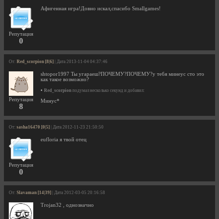
Афигенная игра!Довно искал,спасибо Smallgames!
Репутация
0
От:
Red_scorpion [8|6]
| Дата 2013-11-04 04:37:46
shtopor1997 Ты угараеш?ПОЧЕМУ?ПОЧЕМУ?у тебя минеус сто это
как такое возможно?
•
Red_scorpion
подумал несколько секунд и добавил:
Репутация
Минус*
8
От:
sasha16470 [0|5]
| Дата 2012-11-23 21:50:50
eufloria я твой отец
Репутация
0
От:
Slavaman [14|39]
| Дата 2012-03-05 20:16:58
Trojan32 , однозначно