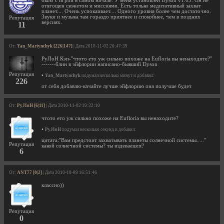
было с игрой в самом начале. У меня установлен Dyson v1.03. Он не
отягощен сюжетом и миссиями. Есть только медитативный захват
планет.... Очень успокаивает.... Одного уровня более чем достаточно.
Звуки и музыка там гораздо приятнее и спокойнее, чем в поздних
Репутация
версиях.
11
От:
Yan_Martynchyk [226|147]
| Дата 2010-11-02 20:47:39
PyJIoH Кэп-"чтото ето уж сильно похоже на Eufloria вы ненаходите?"
-------блин в эйфлории написано-бывший Dyson
Репутация
•
Yan_Martynchyk
подумал несколько минут и добавил:
226
от себя добавлю-качайте лучше эйфлорию она получше будет
От:
PyJIoH [6|11]
| Дата 2010-11-02 19:32:10
чтото ето уж сильно похоже на Eufloria вы ненаходите?
•
PyJIoH
подумал несколько секунд и добавил:
цитата:"Вам предстоит захватывать планеты солнечной системы....."
Репутация
какой солнечной системы? ты издеваешся?
6
От:
ANT77 [0|2]
| Дата 2010-10-09 16:51:46
классно))
Репутация
0