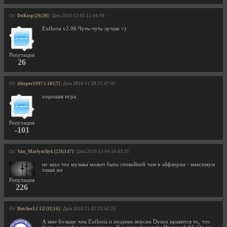
От:
DoKtop [26|20]
| Дата 2010-12-03 11:44:49
Eufloria v2.06 Чуть-чуть лучше =)
Репутация
26
От:
shtopor1997 [-101|7]
| Дата 2010-11-20 21:47:45
хорошая игра.
Репутация
-101
От:
Yan_Martynchyk [226|147]
| Дата 2010-11-04 14:03:31
не знал что музыка может быть спокойней чем в эйфлории - максимум
такая же
Репутация
226
От:
ButcherLCGI [11|16]
| Дата 2010-11-02 23:50:23
А мне больше чем Eufloria и поздние версии Dyson нравится то, что