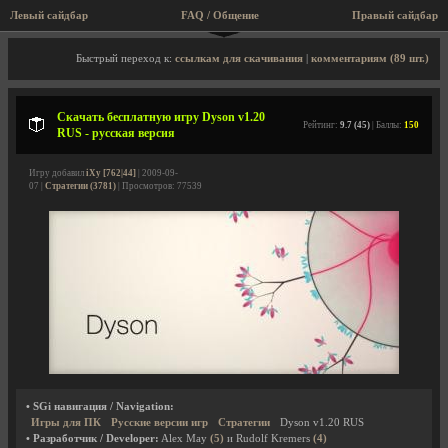
Левый сайдбар
FAQ / Общение
Пра
Описание игры, скриншоты, видео
Быстрый переход к:
ссылкам для скачивания
|
комментариям (89 шт.)
Скачать бесплатную игру Dyson v1.20
Рейтинг:
9.7 (45)
| Баллы:
150
RUS - русская версия
Игру добавил
iXy [762|44]
| 2009-09-
07 |
Стратегии (3781)
| Просмотров: 77539
• SGi навигация / Navigation:
Игры для ПК
Русские версии игр
Стратегии
Dyson v1.20 RUS
• Разработчик / Developer:
Alex May
(5)
и Rudolf Kremers
(4)