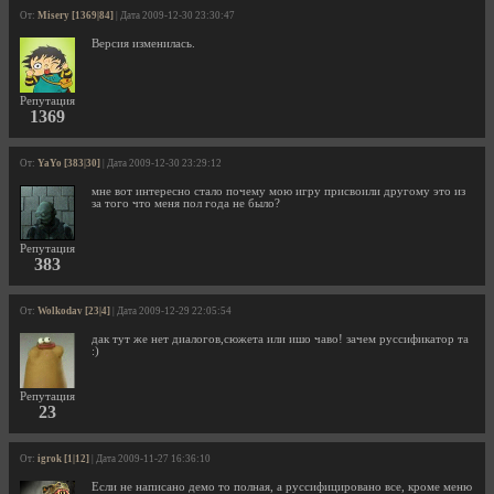
От:
Misery [1369|84]
| Дата 2009-12-30 23:30:47
Версия изменилась.
Репутация
1369
От:
YaYo [383|30]
| Дата 2009-12-30 23:29:12
мне вот интересно стало почему мою игру присвоили другому это из
за того что меня пол года не было?
Репутация
383
От:
Wolkodav [23|4]
| Дата 2009-12-29 22:05:54
дак тут же нет диалогов,сюжета или ишо чаво! зачем руссификатор та
:)
Репутация
23
От:
igrok [1|12]
| Дата 2009-11-27 16:36:10
Если не написано демо то полная, а руссифицировано все, кроме меню