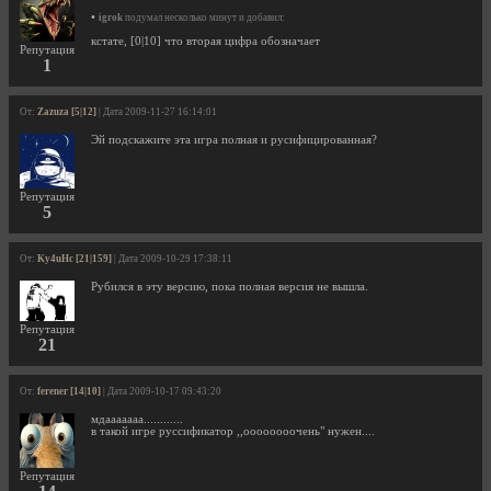
•
igrok
подумал несколько минут и добавил:
кстате, [0|10] что вторая цифра обозначает
Репутация
1
От:
Zazuza [5|12]
| Дата 2009-11-27 16:14:01
Эй подскажите эта игра полная и русифицированная?
Репутация
5
От:
Ky4uHc [21|159]
| Дата 2009-10-29 17:38:11
Рубился в эту версию, пока полная версия не вышла.
Репутация
21
От:
ferener [14|10]
| Дата 2009-10-17 09:43:20
мдааааааа............
в такой игре руссификатор ,,оооооооочень" нужен....
Репутация