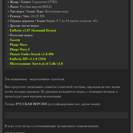
• Жанр / Genre:
Стратегии
(3781)
• Язык:
Русская версия
(8412)
• Тип игры / Game Type:
Бесплатная игра
• Размер / Size:
26.20 Мб.
• Оценка игроков / Game Score:
9.7
из
10
(всего голосов:
45
)
• Другие части игры:
-
Eufloria v2.07 (бывший Dyson)
• Похожие игры:
-
Swarm
-
Phage Wars
-
Phage Wars 2
-
Planets Under Attack v1.0.496
-
Eufloria HD v1.1.0 (504)
-
Microcosmum: Survival of Cells v3.0
Так называемая - медитативная стратегия.
Вам предстоит захватывать планеты солнечной системы, зарождая на них жизнь
путём посадки деревьев. Из деревьев рождаются споры, с помощью которых и
происходит внеочередная колонизация.
Теперь
РУССКАЯ ВЕРСИЯ
(руссифицировано все, кроме меню).
В игре есть тутор и успокаивающее музыкальное сопровождение.