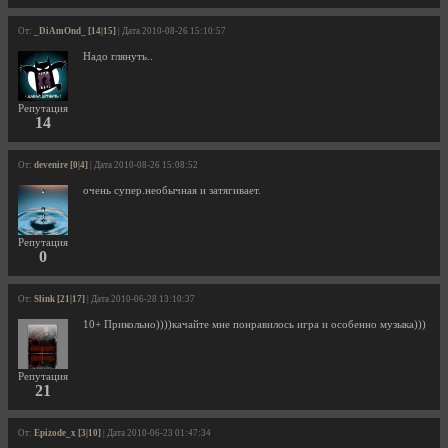
От:
_DiAmOnd_ [14|15]
| Дата 2010-08-26 15:10:57
Надо глянуть..
Репутация
14
От:
devenire [0|4]
| Дата 2010-08-26 15:08:52
очень супер.необычная и затягивает.
Репутация
0
От:
Slink [21|17]
| Дата 2010-06-28 13:10:37
10+ Прикольно))))качайте мне понравилось игра и особенно музыка)))
Репутация
21
От:
Epizode_x [3|10]
| Дата 2010-06-23 01:47:34