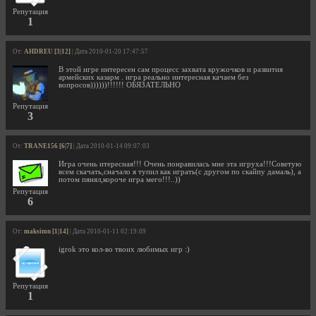
Репутация
1
От:
AHDREU [3|12]
| Дата 2010-01-20 17:47:57
В этой игре интересен сам процесс захвата кружочков и развития
армейских казарм . игра реально интересная качаем без
вопросов))))))!!!!!! ОБЯЗАТЕЛЬНО
Репутация
3
От:
TRANE156 [6|7]
| Дата 2010-01-14 09:07:03
Игра очень итересная!!! Очень понравилась мне эта игруха!!!Советую
всем скачать,сначало я тупил как играть(с другом по скайпу дамаль), а
потом пянял,короче игра мего!!!..))
Репутация
6
От:
maksimn [1|14]
| Дата 2010-01-11 02:19:09
igrok это кол-во твоих любимых игр :)
Репутация
1