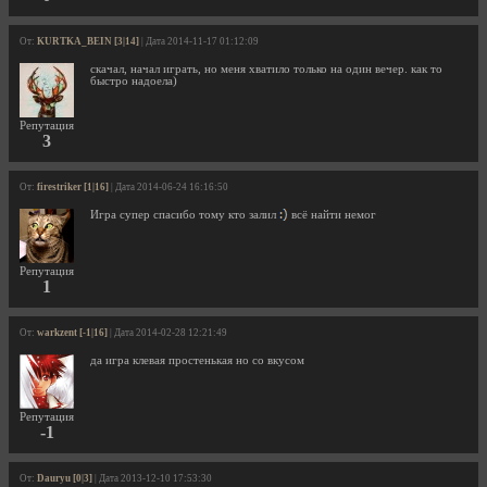
От:
KURTKA_BEIN [3|14]
| Дата 2014-11-17 01:12:09
скачал, начал играть, но меня хватило только на один вечер. как то
быстро надоела)
Репутация
3
От:
firestriker [1|16]
| Дата 2014-06-24 16:16:50
Игра супер спасибо тому кто залил
всё найти немог
Репутация
1
От:
warkzent [-1|16]
| Дата 2014-02-28 12:21:49
да игра клевая простенькая но со вкусом
Репутация
-1
От:
Dauryu [0|3]
| Дата 2013-12-10 17:53:30