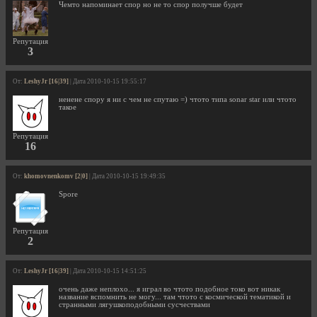
Чемто напоминает спор но не то спор получше будет
Репутация
3
От:
LeshyJr [16|39]
| Дата 2010-10-15 19:55:17
ненене спору я ни с чем не спутаю =) чтото типа sonar star или чтото
такое
Репутация
16
От:
khomovnenkomv [2|0]
| Дата 2010-10-15 19:49:35
Spore
Репутация
2
От:
LeshyJr [16|39]
| Дата 2010-10-15 14:51:25
очень даже неплохо... я играл во чтото подобное токо вот никак
название вспомнить не могу... там чтото с космической тематикой и
странными лягушкоподобными сусчествами