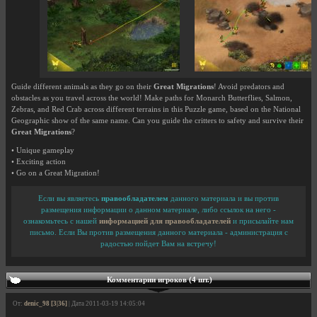
Guide different animals as they go on their
Great Migrations
! Avoid predators and
obstacles as you travel across the world! Make paths for Monarch Butterflies, Salmon,
Zebras, and Red Crab across different terrains in this Puzzle game, based on the National
Geographic show of the same name. Can you guide the critters to safety and survive their
Great Migrations
?
• Unique gameplay
• Exciting action
• Go on a Great Migration!
Если вы являетесь
правообладателем
данного материала и вы против
размещения информации о данном материале, либо ссылок на него -
ознакомьтесь с нашей
информацией для правообладателей
и присылайте нам
письмо. Если Вы против размещения данного материала - администрация с
радостью пойдет Вам на встречу!
Комментарии игроков (4 шт.)
От:
denic_98 [3|36]
| Дата 2011-03-19 14:05:04