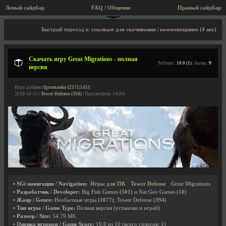
Левый сайдбар
FAQ / Общение
Правый сайдбар
Описание игры, скриншоты, видео
Быстрый переход к:
ссылкам для скачивания
|
комментариям (4 шт.)
Скачать игру Great Migrations - полная
Рейтинг:
10.0 (1)
| Баллы:
9
версия
Игру добавил
Igromanka [2371|145]
|
2010-10-15 |
Tower Defense (394)
| Просмотров: 14566
• SGi навигация / Navigation:
Игры для ПК
Tower Defense
Great Migrations
• Разработчик / Developer:
Big Fish Games
(501)
и Nat Geo Games
(10)
• Жанр / Genre:
Необычные игры
(1077)
; Tower Defense
(394)
• Тип игры / Game Type:
Полная версия (установи и играй)
• Размер / Size:
54.79 Мб.
• Оценка игроков / Game Score:
10.0
из
10
(всего голосов:
1
)