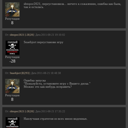
shtopor2021, переустановила... ничего к сожалению, ошибка как была,
так и осталась.
Репутация
8
От:
shtopor2021 [-28|20]
| Дата 2011-08-21 19:10:02
Snaebjort переустанови игру
Репутация
-28
От:
Snaebjort [8|293]
| Дата 2011-08-21 18:48:38
Ошибка запуска
"Пожалуйста, установите игру с Вашего диска."
Можно это как-нибудь исправить?
Репутация
8
От:
shtopor2021 [-28|20]
| Дата 2011-08-21 17:35:22
Наилучшая стратегия из всех мною виденных.