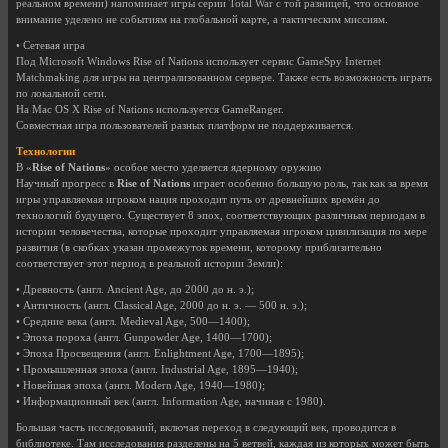
реальном времени) напоминает игры серии Total War с той разницей, что основное
внимание уделено не событиям на глобальной карте, а тактическим миссиям.
• Сетевая игра
Под Microsoft Windows Rise of Nations использует сервис GameSpy Internet
Matchmaking для игры на централизованном сервере. Также есть возможность играть
по локальной сети.
На Mac OS X Rise of Nations используется GameRanger.
Совместная игра пользователей разных платформ не поддерживается.
Технологии
В «
Rise of Nations
» особое место уделяется ядерному оружию
Научный прогресс в
Rise of Nations
играет особенно большую роль, так как за время
игры управляемая игроком нация проходит путь от древнейших времён до
технологий будущего. Существует 8 эпох, соответствующих различным периодам в
истории человечества, которые проходит управляемая игроком цивилизация по мере
развития (в скобках указан промежуток времени, которому приблизительно
соответствует этот период в реальной истории Земли):
• Древность (англ. Ancient Age, до 2000 до н. э.);
• Античность (англ. Classical Age, 2000 до н. э. — 500 н. э.);
• Средние века (англ. Medieval Age, 500—1400);
• Эпоха пороха (англ. Gunpowder Age, 1400—1700);
• Эпоха Просвещения (англ. Enlightment Age, 1700—1895);
• Промышленная эпоха (англ. Industrial Age, 1895—1940);
• Новейшая эпоха (англ. Modern Age, 1940—1980);
• Информационный век (англ. Information Age, начиная с 1980).
Большая часть исследований, включая переход в следующий век, проводится в
библиотеке. Там исследования разделены на 5 ветвей, каждая из которых может быть