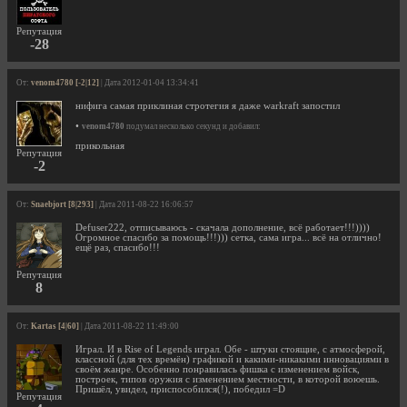
Репутация
-28
От:
venom4780 [-2|12]
| Дата 2012-01-04 13:34:41
нифига самая приклиная стротегия я даже warkraft запостил
•
venom4780
подумал несколько секунд и добавил:
прикольная
Репутация
-2
От:
Snaebjort [8|293]
| Дата 2011-08-22 16:06:57
Defuser222, отписываюсь - скачала дополнение, всё работает!!!))))
Огромное спасибо за помощь!!!))) сетка, сама игра... всё на отлично!
ещё раз, спасибо!!!
Репутация
8
От:
Kartas [4|60]
| Дата 2011-08-22 11:49:00
Играл. И в Rise of Legends играл. Обе - штуки стоящие, с атмосферой,
классной (для тех времён) графикой и какими-никакими инновациями в
своём жанре. Особенно понравилась фишка с изменением войск,
построек, типов оружия с изменением местности, в которой воюешь.
Пришёл, увидел, приспособился(!), победил =D
Репутация