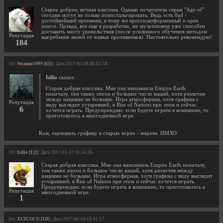
Старое доброе, вечная классика. Однако почитатели серии "Age of"
сегодня могут не только поностальгировать. Ведь есть 0ad -
достойнейший преемник, к тому же кроссплатформенный и open
source. Правда, все еще в разработке, но мультиплеер уже способен
доставить массу удовольствия (после усиленного обучения методом
Репутация
выгребания люлей от живых противников). Настоятельно рекомендую!
184
От:
Stranno1999 [6|5]
| Дата 2017-05-08 00:02:58
Isilio
сказал:
Старая добрая классика. Мне она напомнила Empire Earth
поначалу, там также эпохи и большое число наций, хотя различия
между нациями не большие. Игра атмосферная, хотя графика с
Репутация
виду выглядит устаревшей, в Rise of Nations при этом и сейчас
6
хочется играть. Предупреждаю: если будете играть в компанию, то
приготовьтесь к многодневной игре.
Кхм, оценивать графику в старых играх - маразм. ИМХО
От:
Isilio [1|2]
| Дата 2017-01-17 16:55:26
Старая добрая классика. Мне она напомнила Empire Earth поначалу,
там также эпохи и большое число наций, хотя различия между
нациями не большие. Игра атмосферная, хотя графика с виду выглядит
устаревшей, в Rise of Nations при этом и сейчас хочется играть.
Предупреждаю: если будете играть в компанию, то приготовьтесь к
Репутация
многодневной игре.
1
От:
XUICOCU [1|0]
| Дата 2017-01-14 13:41:17