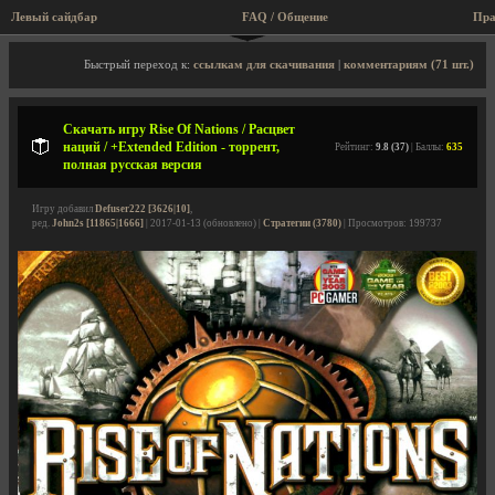
Левый сайдбар
FAQ / Общение
Пра
Описание игры, торрент, скриншоты, видео
Быстрый переход к:
ссылкам для скачивания
|
комментариям (71 шт.)
Скачать игру Rise Of Nations / Расцвет
наций / +Extended Edition - торрент,
Рейтинг:
9.8 (37)
| Баллы:
635
полная русская версия
Игру добавил
Defuser222 [3626|10]
,
ред.
John2s [11865|1666]
| 2017-01-13 (обновлено) |
Стратегии (3780)
| Просмотров: 199737