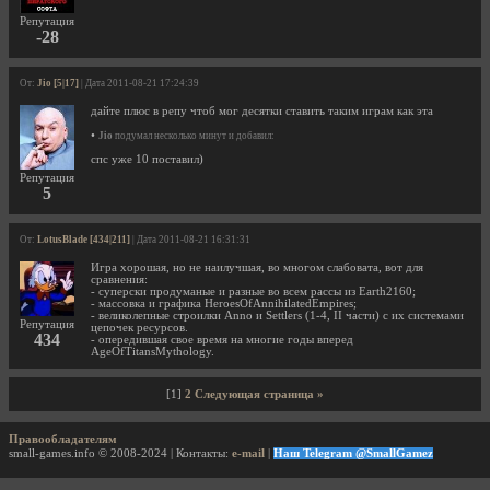
Репутация
-28
От:
Jio [5|17]
| Дата 2011-08-21 17:24:39
дайте плюс в репу чтоб мог десятки ставить таким играм как эта
•
Jio
подумал несколько минут и добавил:
спс уже 10 поставил)
Репутация
5
От:
LotusBlade [434|211]
| Дата 2011-08-21 16:31:31
Игра хорошая, но не наилучшая, во многом слабовата, вот для
сравнения:
- суперски продуманые и разные во всем рассы из Earth2160;
- массовка и графика HeroesOfAnnihilatedEmpires;
- великолепные строилки Anno и Settlers (1-4, ІІ части) с их системами
Репутация
цепочек ресурсов.
434
- опередившая свое время на многие годы вперед
AgeOfTitansMythology.
[1]
2
Следующая страница »
Правообладателям
small-games.info © 2008-2024 | Контакты:
e-mail
|
Наш Telegram @SmallGamez