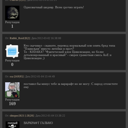
От:
Charus [1|21]
| Дата 2012-05-14 09:05:21
Однозначный шедевр. Всем срочно играть!
Репутация
1
От:
Rubbi_Roid [0|2]
| Дата 2012-03-02 16:38:00
Кто скачивал - скажите, перевод нормальный или опять бред типа
"Плавильня" вместо литейки и проч?
To : K0DAK47 "Фактический клон Цивилизации, но более
детализированный и красивый" - скорее грамотная смесь AoE и
Цивилизации ;)
Репутация
0
От:
ssa [169|95]
| Дата 2012-01-04 13:44:49
поставил бы минус тебе за варкрафт но не могу :C народ отомстите
ему
Репутация
169
От:
shtopor2021 [-28|20]
| Дата 2012-01-04 13:38:22
ВАРКРАФТ ГАЛЬМО