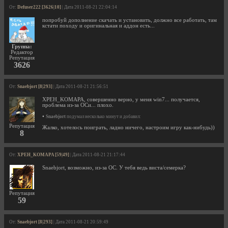
От:
Defuser222 [3626|10]
| Дата 2011-08-21 22:04:14
попробуй дополнение скачать и установить, должно все работать, там
кстати походу и оригинальная и аддон есть...
Группа:
Редактор
Репутация
3626
От:
Snaebjort [8|293]
| Дата 2011-08-21 21:56:51
XPEH_KOMAPA, совершенно верно, у меня win7... получается,
проблема из-за ОСи... плохо.
•
Snaebjort
подумал несколько минут и добавил:
Репутация
Жалко, хотелось поиграть, ладно ничего, настроим игру как-нибудь))
8
От:
XPEH_KOMAPA [59|49]
| Дата 2011-08-21 21:17:44
Snaebjort, возможно, из-за ОС. У тебя ведь виста/семерка?
Репутация
59
От:
Snaebjort [8|293]
| Дата 2011-08-21 20:59:49