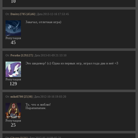
10
От:
Dmitry2705 [45|46]
| Дата 2013-12-16 17:53:45
Закачал, отличная игра)
Репутация
45
От:
Peratko [129|127]
| Дата 2013-01-09 21:13:10
Это шидевор! (c) Одна из первых игр, играл года два в неё =3
Репутация
129
От:
mikell700 [25|30]
| Дата 2012-10-16 19:03:20
То, что я люблю!
Парапапапам.
Репутация
25