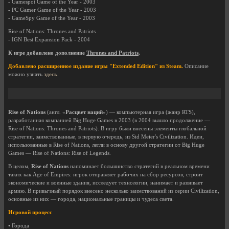
- Gamespot Game of the Year - 2003
- PC Gamer Game of the Year - 2003
- GameSpy Game of the Year - 2003
Rise of Nations: Thrones and Patriots
- IGN Best Expansion Pack - 2004
К игре добавлено дополнение
Thrones and Patriots
.
Добавлено расширенное издание игры "Extended Edition" из Steam.
Описание
можно узнать
здесь
.
Rise of Nations
(англ. «
Расцвет наций
») — компьютерная игра (жанр RTS),
разработанная компанией Big Huge Games в 2003 (в 2004 вышло продолжение —
Rise of Nations: Thrones and Patriots). В игру были внесены элементы глобальной
стратегии, заимствованные, в первую очередь, из Sid Meier's Civilization. Идеи,
использованные в Rise of Nations, легли в основу другой стратегии от Big Huge
Games — Rise of Nations: Rise of Legends.
В целом,
Rise of Nations
напоминает большинство стратегий в реальном времени
таких как Age of Empires: игрок отправляет рабочих на сбор ресурсов, строит
экономические и военные здания, исследует технологии, нанимает и развивает
армию. В привычный порядок внесено несколько заимствований из серии Civilization,
основные из них — города, национальные границы и чудеса света.
Игровой процесс
• Города