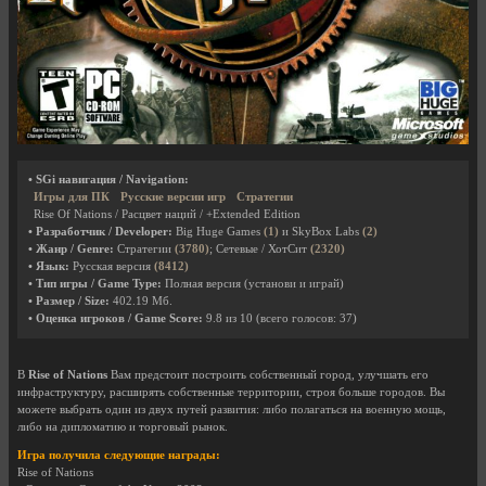
• SGi навигация / Navigation:
Игры для ПК
Русские версии игр
Стратегии
Rise Of Nations / Расцвет наций / +Extended Edition
• Разработчик / Developer:
Big Huge Games
(1)
и SkyBox Labs
(2)
• Жанр / Genre:
Стратегии
(3780)
; Сетевые / ХотСит
(2320)
• Язык:
Русская версия
(8412)
• Тип игры / Game Type:
Полная версия (установи и играй)
• Размер / Size:
402.19 Мб.
• Оценка игроков / Game Score:
9.8
из
10
(всего голосов:
37
)
В
Rise of Nations
Вам предстоит построить собственный город, улучшать его
инфраструктуру, расширять собственные территории, строя больше городов. Вы
можете выбрать один из двух путей развития: либо полагаться на военную мощь,
либо на дипломатию и торговый рынок.
Игра получила следующие награды:
Rise of Nations