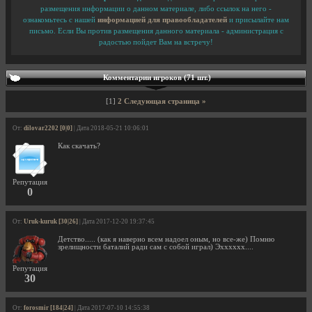
размещения информации о данном материале, либо ссылок на него -
ознакомьтесь с нашей
информацией для правообладателей
и присылайте нам
письмо. Если Вы против размещения данного материала - администрация с
радостью пойдет Вам на встречу!
Комментарии игроков (71 шт.)
[1]
2
Следующая страница »
От:
dilovar2202 [0|0]
| Дата 2018-05-21 10:06:01
Как скачать?
Репутация
0
От:
Uruk-kuruk [30|26]
| Дата 2017-12-20 19:37:45
Детство..... (как я наверно всем надоел оным, но все-же) Помню
зрелищности баталий ради сам с собой играл) Эхххххх....
Репутация
30
От:
forosmir [184|24]
| Дата 2017-07-10 14:55:38