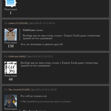
Репутация
1
От:
Jerboy33 [130|168]
| Дата 2016-07-13 12:39:54
GlebGans
сказал:
Вообще как по мне,очень схоже с Empire Earth,даже стилистика
зданий почти одинакова!
Репутация
Ага, но механика и движок другой.
130
От:
GlebGans [44|66]
| Дата 2015-10-22 20:19:12
Вообще как по мне,очень схоже с Empire Earth,даже стилистика
зданий почти одинакова!
Репутация
44
От:
The_Scratch [251|89]
| Дата 2015-10-10 11:05:09
Я и сейчас играю в не
•
The_Scratch
подумал несколько минут и добавил:
Репутация