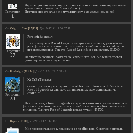
Играл в оригинальную игру и ставил мод на отключение ограничения
численности населения, было забавно)
Репутация
Игрушка просто класс, по мультиплееру с друзьями самое то!
1
От:
Original_Zero [37|123]
| Дата 2017-01-13 20:07:15
Piroknight
сказал:
Не соглашусь, в Rise of Legends интересная компания, уникальные
расы (каждая со своими плюхами) весьма любопытная и необычная
игровая механика. Так что Rise of Legends в разы лучше, ИМХО.
Репутация
37
Полностью согласен, более того, уверен, что RoL заслуживает свой
ремастер, если не новую часть)
От:
Piroknight [53|154]
| Дата 2017-01-13 17:25:46
KoTaFoT
сказал:
самая Лучшая игра в Серии, Rise of Nations: Thrones and Patriots. а
Rise of Legends хрень, которая испоганила всю оригинальную
серию. =(
Репутация
53
Не соглашусь, в Rise of Legends интересная компания, уникальные расы
(каждая со своими плюхами) весьма любопытная и необычная игровая
механика. Так что Rise of Legends в разы лучше, ИМХО.
От:
Reporter [1|0]
| Дата 2017-01-13 17:08:18
Мне понравилась игра, планирую ее пройти всю. Советую поиграть.