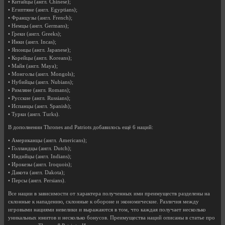
• Китайцы (англ. Chinese);
• Египтяне (англ. Egyptians);
• Французы (англ. French);
• Немцы (англ. Germans);
• Греки (англ. Greeks);
• Инки (англ. Incas);
• Японцы (англ. Japanese);
• Корейцы (англ. Koreans);
• Майя (англ. Maya);
• Монголы (англ. Mongols);
• Нубийцы (англ. Nubians);
• Римляне (англ. Romans);
• Русские (англ. Russians);
• Испанцы (англ. Spanish);
• Турки (англ. Turks).
В дополнении Thrones and Patriots добавилось ещё 6 наций:
• Американцы (англ. Americans);
• Голландцы (англ. Dutch);
• Индийцы (англ. Indians);
• Ирокезы (англ. Iroquois);
• Дакота (англ. Dakota);
• Персы (англ. Persians).
Все нации в зависимости от характера полученных ими преимуществ разделены на
склонные к нападению, склонные к обороне и экономические. Различия между
игровыми нациями невелики и выражаются в том, что каждая получает несколько
уникальных юнитов и несколько бонусов. Преимущества наций описаны в статье про