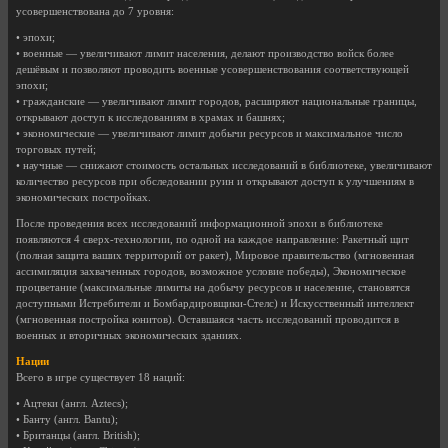
усовершенствована до 7 уровня:
• эпохи;
• военные — увеличивают лимит населения, делают производство войск более
дешёвым и позволяют проводить военные усовершенствования соответствующей
эпохи;
• гражданские — увеличивают лимит городов, расширяют национальные границы,
открывают доступ к исследованиям в храмах и башнях;
• экономические — увеличивают лимит добычи ресурсов и максимальное число
торговых путей;
• научные — снижают стоимость остальных исследований в библиотеке, увеличивают
количество ресурсов при обследовании руин и открывают доступ к улучшениям в
экономических постройках.
После проведения всех исследований информационной эпохи в библиотеке
появляются 4 сверх-технологии, по одной на каждое направление: Ракетный щит
(полная защита ваших территорий от ракет), Мировое правительство (мгновенная
ассимиляция захваченных городов, возможное условие победы), Экономическое
процветание (максимальные лимиты на добычу ресурсов и население, становятся
доступными Истребители и Бомбардировщики-Стелс) и Искусственный интеллект
(мгновенная постройка юнитов). Оставшаяся часть исследований проводится в
военных и вторичных экономических зданиях.
Нации
Всего в игре существует 18 наций:
• Ацтеки (англ. Aztecs);
• Банту (англ. Bantu);
• Британцы (англ. British);