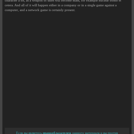
character a bit, as a weapon of sides will become mass, for example nuclear bomb et
cetera. And all of it will happen either in a company or in a single game against a
computer, and a network game is certainly present.
Если вы являетесь
правообладателем
данного материала и вы против