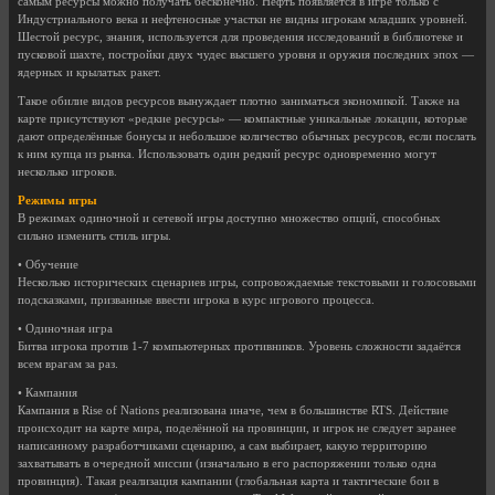
самым ресурсы можно получать бесконечно. Нефть появляется в игре только с
Индустриального века и нефтеносные участки не видны игрокам младших уровней.
Шестой ресурс, знания, используется для проведения исследований в библиотеке и
пусковой шахте, постройки двух чудес высшего уровня и оружия последних эпох —
ядерных и крылатых ракет.
Такое обилие видов ресурсов вынуждает плотно заниматься экономикой. Также на
карте присутствуют «редкие ресурсы» — компактные уникальные локации, которые
дают определённые бонусы и небольшое количество обычных ресурсов, если послать
к ним купца из рынка. Использовать один редкий ресурс одновременно могут
несколько игроков.
Режимы игры
В режимах одиночной и сетевой игры доступно множество опций, способных
сильно изменить стиль игры.
• Обучение
Несколько исторических сценариев игры, сопровождаемые текстовыми и голосовыми
подсказками, призванные ввести игрока в курс игрового процесса.
• Одиночная игра
Битва игрока против 1-7 компьютерных противников. Уровень сложности задаётся
всем врагам за раз.
• Кампания
Кампания в Rise of Nations реализована иначе, чем в большинстве RTS. Действие
происходит на карте мира, поделённой на провинции, и игрок не следует заранее
написанному разработчиками сценарию, а сам выбирает, какую территорию
захватывать в очередной миссии (изначально в его распоряжении только одна
провинция). Такая реализация кампании (глобальная карта и тактические бои в