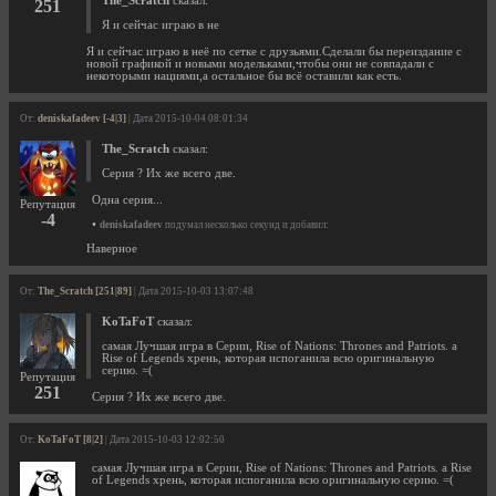
The_Scratch
сказал:
251
Я и сейчас играю в не
Я и сейчас играю в неё по сетке с друзьями.Сделали бы переиздание с
новой графикой и новыми модельками,чтобы они не совпадали с
некоторыми нациями,а остальное бы всё оставили как есть.
От:
deniskafadeev [-4|3]
| Дата 2015-10-04 08:01:34
The_Scratch
сказал:
Серия ? Их же всего две.
Одна серия...
Репутация
-4
•
deniskafadeev
подумал несколько секунд и добавил:
Наверное
От:
The_Scratch [251|89]
| Дата 2015-10-03 13:07:48
KoTaFoT
сказал:
самая Лучшая игра в Серии, Rise of Nations: Thrones and Patriots. а
Rise of Legends хрень, которая испоганила всю оригинальную
серию. =(
Репутация
251
Серия ? Их же всего две.
От:
KoTaFoT [8|2]
| Дата 2015-10-03 12:02:50
самая Лучшая игра в Серии, Rise of Nations: Thrones and Patriots. а Rise
of Legends хрень, которая испоганила всю оригинальную серию. =(