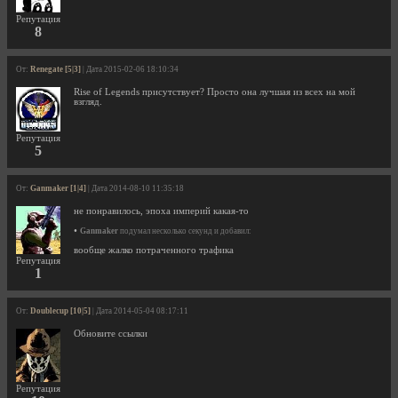
Репутация
8
От:
Renegate [5|3]
| Дата 2015-02-06 18:10:34
Rise of Legends присутствует? Просто она лучшая из всех на мой
взгляд.
Репутация
5
От:
Ganmaker [1|4]
| Дата 2014-08-10 11:35:18
не понравилось, эпоха империй какая-то
•
Ganmaker
подумал несколько секунд и добавил:
вообще жалко потраченного трафика
Репутация
1
От:
Doublecup [10|5]
| Дата 2014-05-04 08:17:11
Обновите ссылки
Репутация