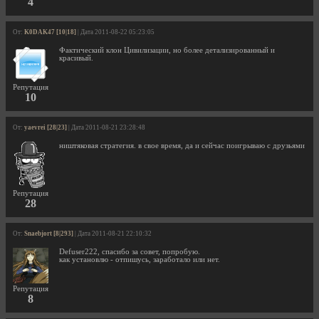
4
От:
K0DAK47 [10|18]
| Дата 2011-08-22 05:23:05
Фактический клон Цивилизации, но более детализированный и
красивый.
Репутация
10
От:
yaevrei [28|23]
| Дата 2011-08-21 23:28:48
ништяковая стратегия. в свое время, да и сейчас поигрываю с друзьями
Репутация
28
От:
Snaebjort [8|293]
| Дата 2011-08-21 22:10:32
Defuser222, спасибо за совет, попробую.
как установлю - отпишусь, заработало или нет.
Репутация
8