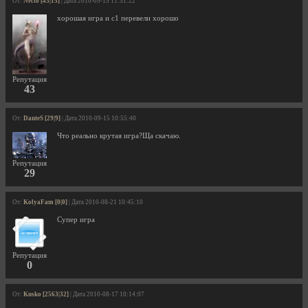
От:
Necto [43|15]
| Дата 2010-09-15 11:31:22
хорошая игра и с1 перевели хорошо
Репутация
43
От:
DanteS [29|9]
| Дата 2010-09-15 10:55:40
Что реально крутая игра?Ща скачаю.
Репутация
29
От:
KolyaFam [0|0]
| Дата 2010-08-21 10:45:10
Супер игра
Репутация
0
От:
Kusko [2563|32]
| Дата 2010-08-17 10:14:07