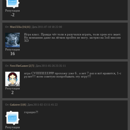
Репутация
-2
От:
MurZZila [16|11]
| Дата 2011-07-10 18:22:00
Игра класс. Правда чёт толи я разучился играть, толи хрен его знает.
Но компанию даже на лёгком пройти не могу. застрял на 5ой миссии
XD
Репутация
16
От:
NeroTheGamer [2|7]
| Дата 2011-05-26 23:35:11
игра СУПППЕЕЕРРР прохожу уже 6.. а нет 7 раз и всё нравится, 1-с
рулит!!! всем советую попробывать эту игру!!!
Репутация
2
От:
Gufatrer [1|0]
| Дата 2011-02-13 11:41:22
горацио?!
Репутация