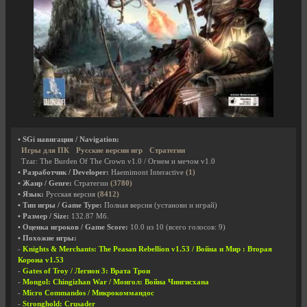
• SGi навигация / Navigation:
Игры для ПК
Русские версии игр
Стратегии
Tzar: The Burden Of The Crown v1.0 / Огнем и мечом v1.0
• Разработчик / Developer:
Haemimont Interactive
(1)
• Жанр / Genre:
Стратегии
(3780)
• Язык:
Русская версия
(8412)
• Тип игры / Game Type:
Полная версия (установи и играй)
• Размер / Size:
132.87 Мб.
• Оценка игроков / Game Score:
10.0
из
10
(всего голосов:
9
)
• Похожие игры:
-
Knights & Merchants: The Peasan Rebellion v1.53 / Война и Мир : Вторая
Корона v1.53
-
Gates of Troy / Легион 3: Врата Трои
-
Mongol: Chingizhan War / Монгол: Война Чингисхана
-
Micro Commandos / Микрокоммандос
-
Stronghold: Crusader