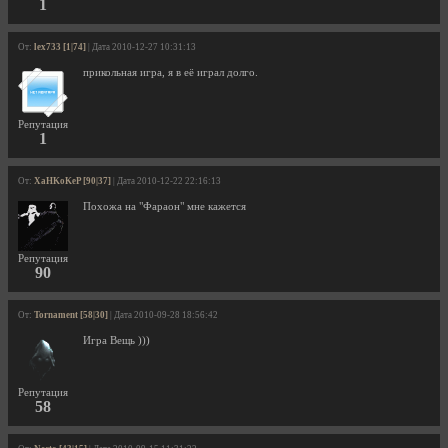
1
От:
lex733 [1|74]
| Дата 2010-12-27 10:31:13
прикольная игра, я в её играл долго.
Репутация
1
От:
XaHKoKeP [90|37]
| Дата 2010-12-22 22:16:13
Похожа на "Фараон" мне кажется
Репутация
90
От:
Tornament [58|30]
| Дата 2010-09-28 18:56:42
Игра Вещь )))
Репутация
58