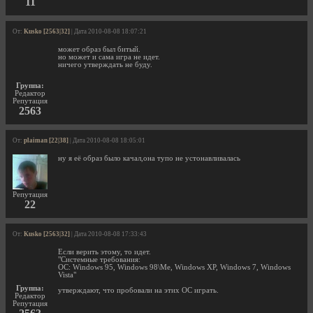
11
От:
Kusko [2563|32]
| Дата 2010-08-08 18:07:21
может образ был битый.
но может и сама игра не идет.
ничего утверждать не буду.
Группа:
Редактор
Репутация
2563
От:
plaiman [22|38]
| Дата 2010-08-08 18:05:01
ну я её образ было качал,она тупо не устонавливалась
Репутация
22
От:
Kusko [2563|32]
| Дата 2010-08-08 17:33:43
Если верить этому, то идет.
"Системные требования:
ОС: Windows 95, Windows 98\Me, Windows XP, Windows 7, Windows
Vista"
Группа:
утверждают, что пробовали на этих ОС играть.
Редактор
Репутация