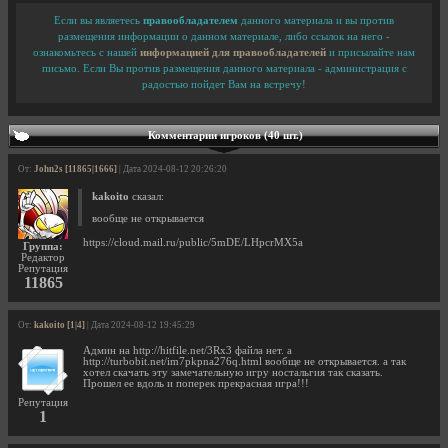
Если вы являетесь
правообладателем
данного материала и вы против
размещения информации о данном материале, либо ссылок на него -
ознакомьтесь с нашей
информацией для правообладателей
и присылайте нам
письмо. Если Вы против размещения данного материала - администрация с
радостью пойдет Вам на встречу!
Комментарии игроков (40 шт.)
От:
John2s [11865|1666]
| Дата 2024-08-12 20:26:20
kakoito
сказал:
вообще не открывается
https://cloud.mail.ru/public/5mDE/LHpcrMX5a
Группа:
Редактор
Репутация
11865
От:
kakoito [1|4]
| Дата 2024-08-12 19:45:29
Админ на http://hitfile.net/3Rx3 файла нет. а
http://turbobit.net/im7pkpna276q.html вообще не открывается. а так
хотел скачать эту замечательную игру ностальгия так сказать.
Прошел ее вдоль и поперек прекрасная игра!!!
Репутация
1