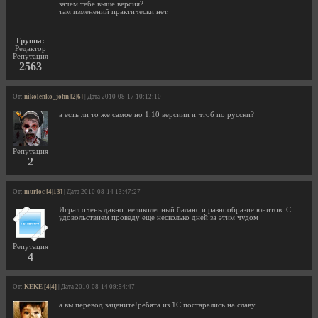
зачем тебе выше версия?
там изменений практически нет.
Группа:
Редактор
Репутация
2563
От:
nikolenko_john [2|6]
| Дата 2010-08-17 10:12:10
а есть ли то же самое но 1.10 версиии и чтоб по русски?
Репутация
2
От:
murloc [4|13]
| Дата 2010-08-14 13:47:27
Играл очень давно. великолепный баланс и разнообразие юнитов. С
удовольствием проведу еще несколько дней за этим чудом
Репутация
4
От:
KEKE [4|4]
| Дата 2010-08-14 09:54:47
а вы перевод зацените!ребята из 1C постарались на славу