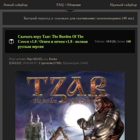
Левый сайдбар
FAQ / Общение
Правый сайдбар
Описание игры, скриншоты, видео
Быстрый переход к:
ссылкам для скачивания
|
комментариям (40 шт.)
Скачать игру Tzar: The Burden Of The
Crown v1.0 / Огнем и мечом v1.0 - полная
Рейтинг:
10.0 (9)
| Баллы:
140
русская версия
Игру добавил
Tego [82|45]
, ред.
Kusko
[2563|32]
| 2010-08-07 |
Стратегии (3780)
| Просмотров: 54403