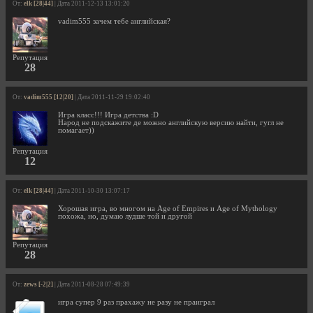
От:
elk [28|44]
| Дата 2011-12-13 13:01:20
vadim555 зачем тебе английская?
Репутация
28
От:
vadim555 [12|20]
| Дата 2011-11-29 19:02:40
Игра класс!!! Игра детства :D
Народ не подскажите де можно английскую версию найти, гугл не
помагает))
Репутация
12
От:
elk [28|44]
| Дата 2011-10-30 13:07:17
Хорошая игра, во многом на Age of Empires и Age of Mythology
похожа, но, думаю лудше той и другой
Репутация
28
От:
zews [-2|2]
| Дата 2011-08-28 07:49:39
игра супер 9 раз прахажу не разу не праиграл