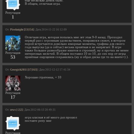
еще несколько демок было.
В общем, отличная игра.
Репутация
1
От:
Piroknight [53|154]
| Дата 2014-11-22 16:12:09
Отличная игра, которая попалась мне лет этак 9-0 назад. Проходил
первый раз с огромным удовольствием, понравился сюжет, в котором
порой встречаются довольно юморные моменты, графика для своего
года выпуска (да и сейчас) весьма приятная и не напрягает. В игре
также большое разнообразие юнитов и строений, ну и прочих не менее
Репутация
интересных мелочей. В общем поставил 10 из 10, до сих пор от игры
53
приятные ощущения сохранились (ну и образ диска где то на винте=) ).
От:
Georgich2011 [17|163]
| Дата 2012-12-12 17:41:34
Хорошая стратежка, + 10
Репутация
17
От:
zews [-2|2]
| Дата 2012-06-13 20:49:31
игра класная я иё много раз прошол
поставте репу мне
Репутация