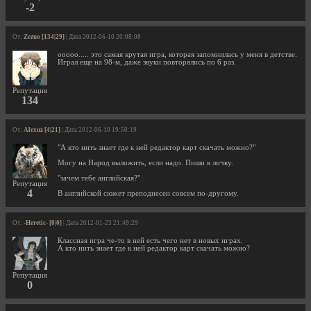
-2
От:
Zezuo [134|29]
| Дата 2012-06-10 20:08:08
ооооо..... это самая крутая игра, которая запомнилась у меня в детстве.
Играл еще на 98-м, даже звуки повторялись по 6 раз.
Репутация
134
От:
Alexuz [4|21]
| Дата 2012-06-10 19:50:19
"А кто нить знает где к ней редактор карт скачать можно?"
Могу на Народ выложить, если надо. Пиши в личку.
"зачем тебе английская?"
Репутация
4
В английской сюжет преподнесен совсем по-другому.
От:
-Heretic- [0|0]
| Дата 2012-01-23 21:49:29
Классная игра че-то в ней есть чего нет в новых играх.
А кто нить знает где к ней редактор карт скачать можно?
Репутация
0