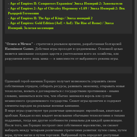
-
Age of Empires II: Conquerors Expansion/ Эпоха Империй 2: Завоеватели
-
Age of Empires 2: Age of Chivalry Hegemony v1.69 / Эпоха Империй 2: Век
Рыцарей Гегемония
-
Age of Empires II: The Age of Kings / Эпоха империй 2
-
Age of Empires: Gold Edition (AoE + AoE: The Rise of Rome) / Эпоха
Империй. Золотая коллекция
"Огнем и Мечом"
- стратегия в реальном времени, разработанная болгарской
Haemimont Games
. Действия игры проходят в средневековье. Основной целью
является завоевание соседних царств и уничтожения всего их хозяйства, или
разрушения всего лишь замка — в зависимости от выбранного режима игры.
Одинокий герой-наемник Горацио получает возможность управлять своим
собственным отрядом, собирать ресурсы, развивать экономику, открывать новые
технологии, воевать и договариваться с государствами противников - иными
словами, заниматься всем тем, чем обычно занимался король или султан
независимого средневекового государства. Сюжет игры ироничен и содержит
элементы пародии на реальные военные кампании.
В мире игры существуют три различные цивилизации: европейская, азиатская и
арабская. Каждая из них владеет несколькими обычными технологиями и типами
подданных, тогда как другие особенности уникальны для каждой цивилизации.
После того, как Горацио построит свое собственное королевство, он сможет
выбирать между четырьмя различными стратегиями развития: путем славы, путем
веры, путем магии и путем торговли. Выбранный путь определит доступные