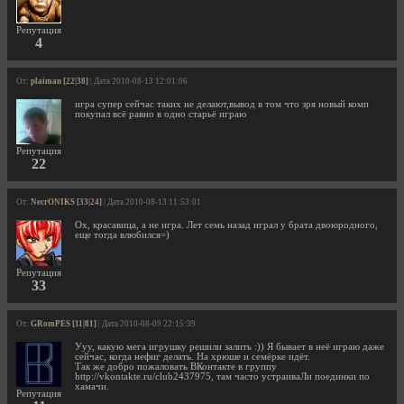
Репутация
4
От:
plaiman [22|38]
| Дата 2010-08-13 12:01:06
игра супер сейчас таких не делают,вывод в том что зря новый комп
покупал всё равно в одно старьё играю
Репутация
22
От:
NecrONIKS [33|24]
| Дата 2010-08-13 11:53:01
Ох, красавица, а не игра. Лет семь назад играл у брата двоюродного,
еще тогда влюбился=)
Репутация
33
От:
GRomPES [11|81]
| Дата 2010-08-09 22:15:39
Ууу, какую мега игрушку решили залить :)) Я бывает в неё играю даже
сейчас, когда нефиг делать. На хрюше и семёрке идёт.
Так же добро пожаловать ВКонтакте в группу
http://vkontakte.ru/club2437975, там часто устраиваЛи поединки по
хамачи.
Репутация