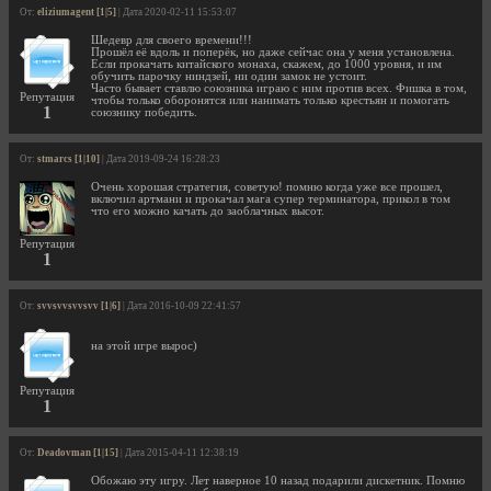
От:
eliziumagent [1|5]
| Дата 2020-02-11 15:53:07
Шедевр для своего времени!!!
Прошёл её вдоль и поперёк, но даже сейчас она у меня установлена.
Если прокачать китайского монаха, скажем, до 1000 уровня, и им
обучить парочку ниндзей, ни один замок не устоит.
Часто бывает ставлю союзника играю с ним против всех. Фишка в том,
Репутация
чтобы только оборонятся или нанимать только крестьян и помогать
1
союзнику победить.
От:
stmarcs [1|10]
| Дата 2019-09-24 16:28:23
Очень хорошая стратегия, советую! помню когда уже все прошел,
включил артмани и прокачал мага супер терминатора, прикол в том
что его можно качать до заоблачных высот.
Репутация
1
От:
svvsvvsvvsvv [1|6]
| Дата 2016-10-09 22:41:57
на этой игре вырос)
Репутация
1
От:
Deadovman [1|15]
| Дата 2015-04-11 12:38:19
Обожаю эту игру. Лет наверное 10 назад подарили дискетник. Помню