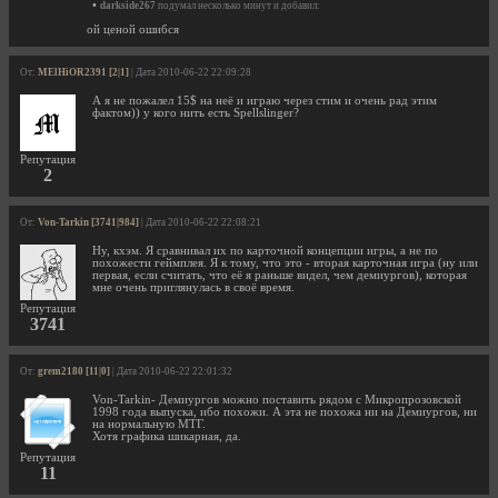
•
darkside267
подумал несколько минут и добавил:
ой ценой ошибся
От:
MElHiOR2391 [2|1]
| Дата 2010-06-22 22:09:28
А я не пожалел 15$ на неё и играю через стим и очень рад этим
фактом)) у кого нить есть Spellslinger?
Репутация
2
От:
Von-Tarkin [3741|984]
| Дата 2010-06-22 22:08:21
Ну, кхэм. Я сравнивал их по карточной концепции игры, а не по
похожести геймплея. Я к тому, что это - вторая карточная игра (ну или
первая, если считать, что её я раньше видел, чем демиургов), которая
мне очень приглянулась в своё время.
Репутация
3741
От:
grem2180 [11|0]
| Дата 2010-06-22 22:01:32
Von-Tarkin- Демиургов можно поставить рядом с Микропрозовской
1998 года выпуска, ибо похожи. А эта не похожа ни на Демиургов, ни
на нормальную МТГ.
Хотя графика шикарная, да.
Репутация
11