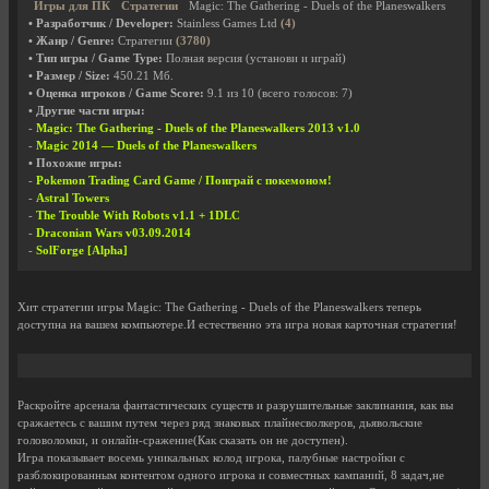
Игры для ПК
Стратегии
Magic: The Gathering - Duels of the Planeswalkers
• Разработчик / Developer:
Stainless Games Ltd
(4)
• Жанр / Genre:
Стратегии
(3780)
• Тип игры / Game Type:
Полная версия (установи и играй)
• Размер / Size:
450.21 Мб.
• Оценка игроков / Game Score:
9.1
из
10
(всего голосов:
7
)
• Другие части игры:
-
Magic: The Gathering - Duels of the Planeswalkers 2013 v1.0
-
Magic 2014 — Duels of the Planeswalkers
• Похожие игры:
-
Pokemon Trading Card Game / Поиграй с покемоном!
-
Astral Towers
-
The Trouble With Robots v1.1 + 1DLC
-
Draconian Wars v03.09.2014
-
SolForge [Alpha]
Хит стратегии игры Magic: The Gathering - Duels of the Planeswalkers теперь
доступна на вашем компьютере.И естественно эта игра новая карточная стратегия!
Раскройте арсенала фантастических существ и разрушительные заклинания, как вы
сражаетесь с вашим путем через ряд знаковых плайнесволкеров, дьявольские
головоломки, и онлайн-сражение(Как сказать он не доступен).
Игра показывает восемь уникальных колод игрока, палубные настройки с
разблокированным контентом одного игрока и совместных кампаний, 8 задач,не