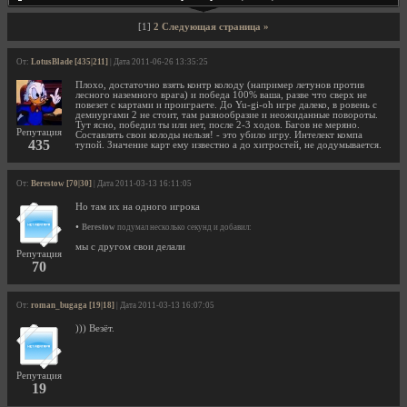
[1]
2
Следующая страница »
От:
LotusBlade [435|211]
| Дата 2011-06-26 13:35:25
Плохо, достаточно взять контр колоду (например летунов против
лесного наземного врага) и победа 100% ваша, разве что сверх не
повезет с картами и проиграете. До Yu-gi-oh игре далеко, в ровень с
демиургами 2 не стоит, там разнообразие и неожиданные повороты.
Тут ясно, победил ты или нет, после 2-3 ходов. Багов не меряно.
Репутация
Составлять свои колоды нельзя! - это убило игру. Интелект компа
435
тупой. Значение карт ему известно а до хитростей, не додумывается.
От:
Berestow [70|30]
| Дата 2011-03-13 16:11:05
Но там их на одного игрока
•
Berestow
подумал несколько секунд и добавил:
мы с другом свои делали
Репутация
70
От:
roman_bugaga [19|18]
| Дата 2011-03-13 16:07:05
))) Везёт.
Репутация
19