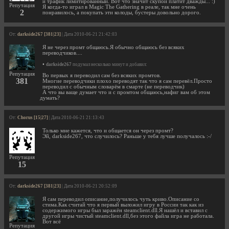
й трафик лимитированный. Вот что значит скупой платит дважды... :)
Репутация
Я когда-то играл в Magic The Gathering в реале, так мне очень
2
понравилось, а покупать эти колоды, бустеры довольно дорого.
От:
darkside267 [381|23]
| Дата 2010-06-21 21:42:03
Я не через промт общаюсь.Я обычно общаюсь без всяких
переводчиков....
•
darkside267
подумал несколько минут и добавил:
Репутация
Во первых я переводил сам без всяких промтов.
381
Многие переводчики плохо переводят так что я сам перевёл.Просто
переводил с обычным словарём в смарте (не переводчик)
А что вы ваще думает что и с промтом общаюсь,нафиг вам об этом
думать?
От:
Chorus [15|27]
| Дата 2010-06-21 21:13:43
Только мне кажется, что и общается он через промт?
Эй, darkside267, что случилось? Раньше у тебя лучше получалось :-/
Репутация
15
От:
darkside267 [381|23]
| Дата 2010-06-21 20:52:09
Я сам переводил описание,получилось чуть криво.Описание со
стима.Как считай что я первый выложил игру в России так как из
содержимого игры был заражён steamclient.dll.Я нашёл и вставил с
другой игры чистый steamclient.dll,без этого файла игра не работала.
Вот всё
Репутация