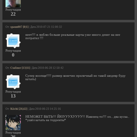
Репутация
22
От:
spaun007 [0|1]
| Дата 2010-07-21 15:00:32
неет!!! я люблю больше реальные карты уже много денег на нее
потратил !!!
Репутация
0
От:
Ctalinor [13|11]
| Дата 2010-06-28 12:50:42
Супер воопще!!!! размер конечно приличный но такой шедевр буду
качать)
Репутация
13
От:
Kiichi [26|42]
| Дата 2010-06-23 14:25:16
НЕМОЖЕТ БЫТЬ!!! ЙЮУУУХУУУУ!! Наконец-то!!! ох.. два куска..
*ушёл качать на торренты*
Репутация
26