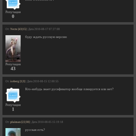
Репутация
0
От:
Necto [43|15]
| Дата 2010-08-17 07:27:08
буду ждать русскую версию
Репутация
43
От:
iceberg [1|3]
| Дата 2010-08-15 12:00:55
Кто-нибудь знает русификатор вообще плнируется или нет?
Репутация
1
От:
plaiman [22|38]
| Дата 2010-08-05 15:19:18
русская есть?