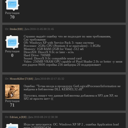
Репутация
70
От:
Ittoku [0|0]
| Дата 2010-11-05 00:31:45
Странно выдаёт ошибку что не подходит по мин требованиям,
Сис требования:
OS: Windows XP with Service Pack 3- таже система
Processor: 2GHz CPU (Pentium 4 or equivalent) - 1.8GHz
Memory: 1GB RAM (2GB for Vista) -512 мб
Репутация
DirectX®: DirectX 9.0c or later - есть
0
Hard Drive: 700MB
Sound: DirectX 9.0c compatible sound card
Video: 256MB VRAM GPU capable of Pixel Shader 2.0c or better -у меня
ати радеон 9600 серийка 256 шейдеры 20 поддерживает
От:
MouseKiller [71|60]
| Дата 2010-09-13 17:35:32
Ошибка: "Точка входа в процедуру GetLogicalProcessorInformation не
найдена в библиотеке DLL KERNEL32.dll"
Погуглил, пишут что данная библиотека добавлена в SP3 для XP, на
SP2 её просто нет= ((
Репутация
71
От:
Edrian_n [0|0]
| Дата 2010-08-24 12:30:38
Игра не запускается. ОС: Windows XP SP 2 , ошибка Application load
error 5:0000065434