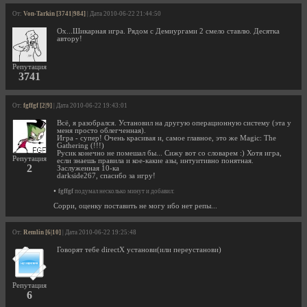
От:
Von-Tarkin [3741|984]
| Дата 2010-06-22 21:44:50
Ох...Шикарная игра. Рядом с Демиургами 2 смело ставлю. Десятка
автору!
Репутация
3741
От:
fgffgf [2|9]
| Дата 2010-06-22 19:43:01
Всё, я разобрался. Установил на другую операционную систему (эта у
меня просто облегченная).
Игра - супер! Очень красивая и, самое главное, это же Magic: The
Gathering (!!!)
Русик конечно не помешал бы... Сижу вот со словарем :) Хотя игра,
Репутация
если знаешь правила и кое-какие азы, интуитивно понятная.
2
Заслуженная 10-ка
darkside267, спасибо за игру!
•
fgffgf
подумал несколько минут и добавил:
Сорри, оценку поставить не могу ибо нет репы...
От:
Remlin [6|10]
| Дата 2010-06-22 19:25:48
Говорят тебе directX установи(или переустанови)
Репутация
6