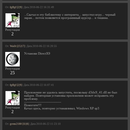
От:
fgffgf [2|9]
| Дата 2010-06-22 16:31:49
...Скачал я эту библиотеку с интернета... запустил игру... черный
экран... потом появляется программный курсор... и тишина.
Репутация
2
От:
Wailt [25|17]
| Дата 2010-06-22 16:20:55
Установи DirectX9
Репутация
25
От:
fgffgf [2|9]
| Дата 2010-06-22 16:07:41
Приложение не удалось запустить, поскольку d3dx9_41.dll не был
найден. Повторная установка приложения может исправить эту
проблему.
--------------------------------
Помогите!!!
Репутация
Качал здесь, повторно устанавливал, Windows XP sp3
2
От:
grem2180 [11|0]
| Дата 2010-06-22 11:23:10