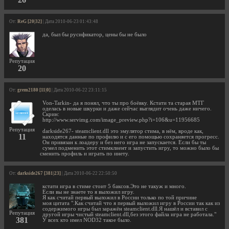
От:
ReG [20|32]
| Дата 2010-06-23 01:43:48
да, был бы русификатор, цены бы не было
Репутация
20
От:
grem2180 [11|0]
| Дата 2010-06-22 23:11:15
Von-Tarkin- да я понял, что ты про боёвку. Кстати та старая МТГ
оделась в новые шкурки и даже сейчас выглядит очень даже ничего.
Скрин:
http://www.servimg.com/image_preview.php?i=106&u=11956685
Репутация
darkside267- steamclient.dll это эмулятор стима, в нём, вроде как,
11
находятся данные по профилю и с его помощью сохраняется прогресс.
Он привязан к лоадеру и без него игра не запускается. Если бы ты
сумел подменить этот стимклиент и запустить игру, то можно было бы
сменить профиль и играть по инету.
От:
darkside267 [381|23]
| Дата 2010-06-22 22:50:50
кстати игра в стиме стоит 5 баксов.Это не такуж и много.
Если вы не знаете то я выложил игру.
Я как считай первый выложил в России только по той причине
моя цитата ".Как считай что я первый выложил игру в России так как из
содержимого игры был заражён steamclient.dll.Я нашёл и вставил с
Репутация
другой игры чистый steamclient.dll,без этого файла игра не работала."
381
У всех кто имел NOD32 такое было.