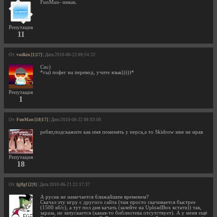
FunMan- никак.
Репутация
11
От:
vodkin [1|17]
| Дата 2010-06-22 09:54:22
Спс)
*гы) пофег на перевод, учите язык)))))*
Репутация
1
От:
FunMan [18|17]
| Дата 2010-06-22 08:03:00
ребят,подскажите как имя поменять у перса,а то Skidrow мне не нрав
Репутация
18
От:
fgffgf [2|9]
| Дата 2010-06-21 22:17:37
А русик не намечается ближайшим временем?
Скачал эту игру с другого сайта (там просто скачивается быстрее
(1500 кб/с), а тут пол дня качать (залейте на UploadBox кстати)) так,
зараза, не запускается (какая-то библиотека отсутствует). А у меня ещё