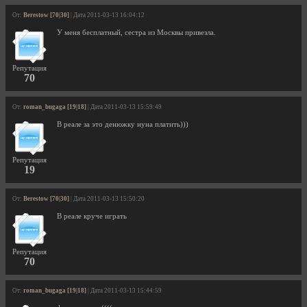
От:
Berestow [70|30]
| Дата 2011-03-13 16:04:12
У меня бесплатный, сестра из Москвы привезла.
Репутация
70
От:
roman_bugaga [19|18]
| Дата 2011-03-13 15:59:49
В реале за это денюжку нуна платить)))
Репутация
19
От:
Berestow [70|30]
| Дата 2011-03-13 15:50:20
В реале круче играть
Репутация
70
От:
roman_bugaga [19|18]
| Дата 2011-03-13 15:44:59