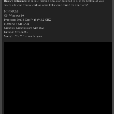
Rusty's Retirement
is an idle-farming simulator designed to sit at the bottom of your
screen allowing you to work on other tasks while caring for your farm!
MINIMUM:
OS: Windows 10
Processor: Intel® Core™ i3 @ 3.2 GHZ
Memory: 4 GB RAM
Graphics: Graphics card with DX9
DirectX: Version 9.0
Storage: 256 MB available space