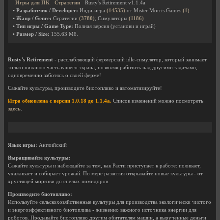
Игры для ПК
Стратегии
Rusty's Retirement v1.1.4a
• Разработчик / Developer:
Инди-игра
(14535)
от Mister Morris Games
(1)
• Жанр / Genre:
Стратегии
(3780)
; Симуляторы
(1186)
• Тип игры / Game Type:
Полная версия (установи и играй)
• Размер / Size:
155.63 Мб.
Rusty's Retirement
- расслабляющий фермерский idle-симулятор, который занимает
только нижнюю часть вашего экрана, позволяя работать над другими задачами,
одновременно заботясь о своей ферме!
Сажайте культуры, производите биотопливо и автоматизируйте!
Игра обновлена с версии 1.0.18 до 1.1.4a.
Список изменений можно посмотреть
здесь
.
Язык игры:
Английский
Выращивайте культуры:
Сажайте культуры и наблюдайте за тем, как Расти приступает к работе: поливает,
ухаживает и собирает урожай. По мере развития открывайте новые культуры - от
хрустящей моркови до спелых помидоров.
Производите биотопливо:
Используйте сельскохозяйственные культуры для производства экологически чистого
и энергоэффективного биотоплива - жизненно важного источника энергии для
роботов. Продавайте биотопливо другим обитателям машин, а вырученные деньги