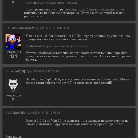
2
•
volimf
думал несколько часов и добавил:
Если сравнивать эту игру со средним мобильным кликером, то по
контенту это похоже на демоверсию. Откуда в стиме такой высокий
рейтинг я хз.
От:
LotusBlade [434|211]
| Дата 2024-04-29 08:31:03
У меня win 10, баг остался и в 1.0.5а, игра тупо ниже других окон по
приоритету и нажать в ней ничего нельзя.
•
LotusBlade
подумал несколько минут и добавил:
Репутация
Кстати, пробовал установить прогу чтобы заставить окно игры быть
434
поверх всех остальных, но даже это не помогает. Один клик - игра вне
фокуса.
От:
volimf [2|4]
| Дата 2024-04-28 13:09:20
На windows 7 sp1 64bit, все в точности как описал, LotusBlade. Может
все же стоит убрать windows 7 из системных требований?
Репутация
2
От:
Ankarii [8|1]
| Дата 2024-04-28 10:03:53
Версия 1.0.0a на Win 10 не зависает. и на клавиши преключается и на
нажатие мышки и с другими окнами windows корректно работает.
Репутация