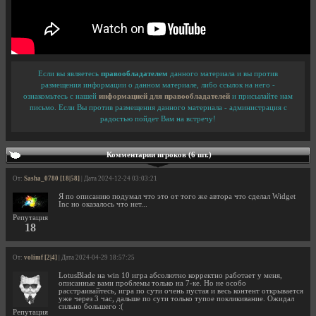
Если вы являетесь
правообладателем
данного материала и вы против
размещения информации о данном материале, либо ссылок на него -
ознакомьтесь с нашей
информацией для правообладателей
и присылайте нам
письмо. Если Вы против размещения данного материала - администрация с
радостью пойдет Вам на встречу!
Комментарии игроков (6 шт.)
От:
Sasha_0780 [18|58]
| Дата 2024-12-24 03:03:21
Я по описанию подумал что это от того же автора что сделал Widget
Inc но оказалось что нет...
Репутация
18
От:
volimf [2|4]
| Дата 2024-04-29 18:57:25
LotusBlade на win 10 игра абсолютно корректно работает у меня,
описанные вами проблемы только на 7-ке. Но не особо
расстраивайтесь, игра по сути очень пустая и весь контент открывается
уже через 3 час, дальше по сути только тупое покликивание. Ожидал
сильно большего :(
Репутация