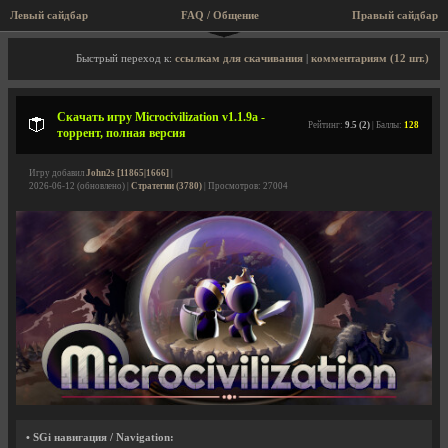
Левый сайдбар
FAQ / Общение
Правый сайдбар
Описание игры, торрент, скриншоты, видео
Быстрый переход к:
ссылкам для скачивания
|
комментариям (12 шт.)
Скачать игру Microcivilization v1.1.9a -
Рейтинг:
9.5 (2)
| Баллы:
128
торрент, полная версия
Игру добавил
John2s [11865|1666]
|
2026-06-12 (обновлено) |
Стратегии (3780)
| Просмотров: 27004
• SGi навигация / Navigation: