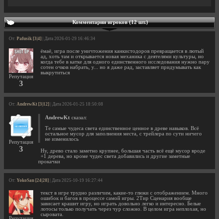
Комментарии игроков (12 шт.)
От:
Pafusik [3|4]
| Дата 2026-01-29 16:46:34
ёмаё, игра после уничтожения канкистодоров превращается в лютый
ад, хоть там и открывается новая механика с деятелями культуры, но
когда тебе в катке для одного единственного исследования нужно пару
сотен очков набрать, у... но я даже рад, заставляет придумывать как
выкрутиться
Репутация
3
От:
AndrewKt [3|12]
| Дата 2026-01-25 18:50:08
AndrewKt
сказал:
Те самые чудеса света единственное ценное в древе навыков. Всё
остальное мусор для заполнения места, с трейлера по сути ничего
не изменилось
Репутация
3
Ну, древо стало заметно крупнее, большая часть всё ещё мусор вроде
+1 дерева, но кроме чудес света добавились и другие заметные
прокачки
От:
YokoSan [24|28]
| Дата 2025-10-19 16:27:44
текст в игре трудно различим, какие-то глюки с отображением. Много
ошибок и багов в процессе самой игры. 2Тир Сценария вообще
зависает крашит игру, но играть довольно легко и интересно. Белые
лотосы только получать через чур сложно. В целом игра неплохая, но
сыровата.
Репутация