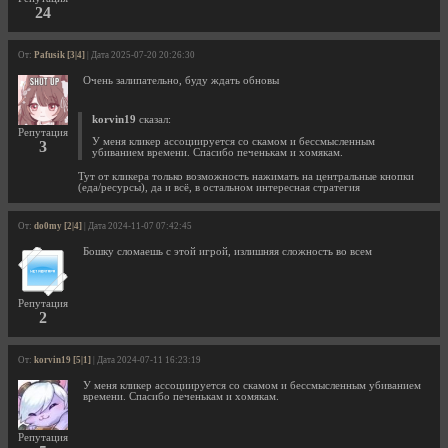
24
От:
Pafusik [3|4]
| Дата 2025-07-20 20:26:30
Очень залипательно, буду ждать обновы
korvin19
сказал:
Репутация
У меня кликер ассоциируется со скамом и бессмысленным
3
убиванием времени. Спасибо печенькам и хомякам.
Тут от кликера только возможность нажимать на центральные кнопки
(еда/ресурсы), да и всё, в остальном интересная стратегия
От:
do0my [2|4]
| Дата 2024-11-07 07:42:45
Бошку сломаешь с этой игрой, излишняя сложность во всем
Репутация
2
От:
korvin19 [5|1]
| Дата 2024-07-11 16:23:19
У меня кликер ассоциируется со скамом и бессмысленным убиванием
времени. Спасибо печенькам и хомякам.
Репутация