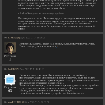
Кстати, очки цивы можно получить во время самой игры с некоторой
вероятностью раз в минуту (это ооочень слабый приток). Только вот
сбросится раньше достижения новой эпохи нельзя, и во время игры
древо навыков тоже трогать нельзя. Дичь
•
AndrewKt
подумал несколько минут и добавил:
Посмотрев все скилы: Те самые чудеса света единственное ценное в
древе навыков. Всё остальное мусор для заполнения места, с трейлера
по сути ничего не изменилось. Третье здание как раз открывает
возможность вознесения без привязки к достижению максимальной
эпохи
От:
P3RuN [1|4]
| Дата 2023-11-14 18:06:25
Залипательная игра, зашел на 5 минут, вышел спустя полтора часа.
Всем советую, мне понравилось
Репутация
1
От:
Perff [63|2]
| Дата 2023-11-14 17:13:05
Внезапно неплохая игра. Это кликер рогалик, где вы будете
прокликивать вашу цивилизацию к концу развития. Если всё делали
верно, то по окончании партии выдают очки продлевающие основное
прохождение(открывает новые эпохи).
Развитие цивилизации, помимо очков, производится за счёт случайных
Репутация
героев, которых игрок размещает в слотах. Они могут открывать
63
абилки, давать пассивные или активные бонусы.
На мой взгляд на мобильных устройствах была бы топом.
От:
sanek112 [10|16]
| Дата 2023-11-14 02:33:58