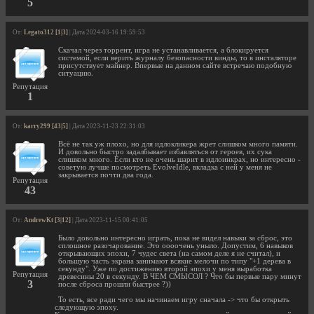
5
От:
Legato312 [1|3]
| Дата 2024-03-16 19:59:53
Скачал через торрент, игра не устанавливается, а блокируется
системой, если верить журналу безопасности винды, то в инсталяторе
присутствует майнер. Впервые на данном сайте встречаю подобную
ситуацию.
Репутация
1
От:
karry299 [43|5]
| Дата 2023-11-23 22:31:03
Всё не так уж плохо, но для идлокликера жрет слишком много памяти.
И довольно быстро задалбывает избавляться от героев, их сука
слишком много. Если кто не очень шарит в идлоинкрах, но интересно -
советую лучше посмотреть EvolveIdle, вкладка с ней у меня не
закрывается почти два года.
Репутация
43
От:
AndrewKt [3|12]
| Дата 2023-11-15 00:41:05
Было довольно интересно играть, пока не видел навыки за сброс, это
сплошное разочарование. Это оооочень уныло. Допустим, 6 навыков
открывающих эпохи, 7 чудес света (на самом деле я не считал), и
большую часть экрана занимают всякие мелочи по типу "+1 дерева в
секунду". Уже по достижению второй эпохи у меня выработка
Репутация
древесины 20 в секунду. В ЧЕМ СМЫСОЛ ? Что бы первые пару минут
3
после сброса прошли быстрее ?))
То есть, все ради чего мы начинаем игру сначала -> что бы открыть
следующую эпоху.