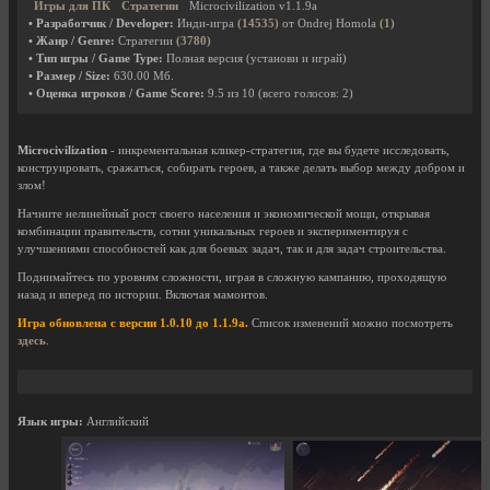
Игры для ПК
Стратегии
Microcivilization v1.1.9a
• Разработчик / Developer:
Инди-игра
(14535)
от Ondrej Homola
(1)
• Жанр / Genre:
Стратегии
(3780)
• Тип игры / Game Type:
Полная версия (установи и играй)
• Размер / Size:
630.00 Мб.
• Оценка игроков / Game Score:
9.5
из
10
(всего голосов:
2
)
Microcivilization
- инкрементальная кликер-стратегия, где вы будете исследовать,
конструировать, сражаться, собирать героев, а также делать выбор между добром и
злом!
Начните нелинейный рост своего населения и экономической мощи, открывая
комбинации правительств, сотни уникальных героев и экспериментируя с
улучшениями способностей как для боевых задач, так и для задач строительства.
Поднимайтесь по уровням сложности, играя в сложную кампанию, проходящую
назад и вперед по истории. Включая мамонтов.
Игра обновлена с версии 1.0.10 до 1.1.9a.
Список изменений можно посмотреть
здесь
.
Язык игры:
Английский