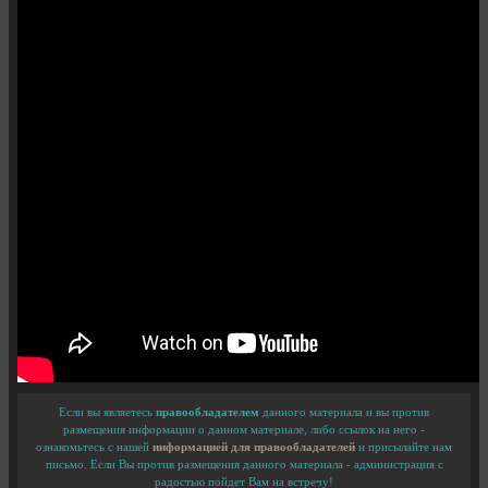
Если вы являетесь
правообладателем
данного материала и вы против
размещения информации о данном материале, либо ссылок на него -
ознакомьтесь с нашей
информацией для правообладателей
и присылайте нам
письмо. Если Вы против размещения данного материала - администрация с
радостью пойдет Вам на встречу!