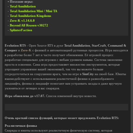
• Похожие игры:
-
Total Annihilation
-
Total Annihilation Mini / Mini TA
-
Total Annihilation Kingdoms
-
Zero-K v1.14.6.0
-
Beyond All Reason v30272
-
SplinterFaction
Evolution RTS
- Open Source RTS в духе
Total Annihilation
,
StarCraft
,
Command &
Conquer
и
Zero-K
с физикой и автоматизацией рутинных процессов. Игра находится
в разработке более 7 лет и часто получает обновления. Её игровой процесс
разработан специально для игроков с любым уровнем навыка. Система экономики
проста в освоении. Сама игра предоставляет множество инструментов, которые
упрощают управление вашей экономикой, так что вы можете больше
сосредоточиться на сокрушении врага, чем на игре в
SimCity
на своей базе. Юниты
взаимодействуют с использованием реалистичной физики и разнообразного
ландшафта, физика и ландшафт помогают вам устраивать засады и даже вручную
уклоняться от летящих в вас снарядов.
Игра обновлена до v17.07.
Список изменений внутри новости.
Очень краткий список функций, которые может предложить Evolution RTS:
Реалистичная физика
Снаряды и юниты используют реалистичную физическую систему, которая