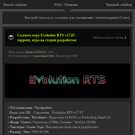
Левый сайдбар
FAQ / Общение
Правый сайдбар
Описание игры, торрент, скриншоты, видео
Быстрый переход к:
ссылкам для скачивания
|
комментариям (3 шт.)
Скачать игру Evolution RTS v17.07 -
Рейтинга пока нет | Баллы:
2
торрент, игра на стадии разработки
Игру добавил
Kusko [2563|32]
| 2023-
08-03 (обновлено) |
Стратегии (3780)
| Просмотров: 9067
• SGi навигация / Navigation:
Игры для ПК
Стратегии
Evolution RTS v17.07
• Разработчик / Developer:
Инди-игра
(14535)
от Forboding Angel
(1)
• Жанр / Genre:
Стратегии
(3780)
; Сетевые / ХотСит
(2320)
• Тип игры / Game Type:
Beta-версия (игра еще в разработке)
• Размер / Size:
7000.00 Мб.