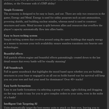
abilities, or the Overseer with it’s EMP ability!
Simple Economy
The economy is designed to be easy to learn, and use. There are only two resources in the
game; Energy and Metal. Energy is used for utility purposes such as unit ammunition,
powering shields, and building nuclear missiles, whereas metal is used to construct
structures and units. Metal income is split between allies and resources that overflow the
player’s capacity automatically flow into allies banks.
Easy to learn teching system
Simple teching system that revolves around using the same buildings that supply energy
as a means to increase your tech availability ensure seamless transitions into heavier unit
technologies.
Beautiful effects
Full particle effects engine and beautiful effects painstakingly created down to the last
detail ensure that every battle will be visually stunning!
Full Soundtrack
Full in-game soundtrack that highlights the mood based upon whether you are building
structures in your base or engaged in an all out no holds barred war for survival will keep
you on your toes and fuel your need for dominance! Over 40+ tracks!
Easy battle formations
Easy to use battle formations via selecting a group of units, right-clicking and dragging
on the map make it easy for you to give complex orders to your units, even in the midst
of a battle!
Intelligent Unit Targeting AI
Units automatically target the best enemy units to attack on their own, leaving you to