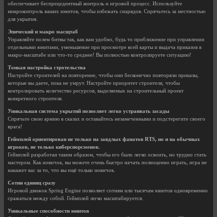
обеспечивает беспрецедентный контроль и игровой процесс. Используйте
микроконтроль ваших юнитов, чтобы избежать снарядов. Спрячьтесь за местностью
для укрытия.
Эпический и макро масщтаб
Управляйте полем битвы так, как вам удобно, будь то приближение при управлении
отдельными юнитами, уменьшение при просмотре всей карты и выдача приказов в
макро-масштабе или что-то среднее! Вы полностью контролируете ситуацию!
Тонкая настройка стротельства
Настройте строителей на повторение, чтобы они бесконечно повторяли приказы,
которые вы даете, пока не умрут. Настройте приоритет строителя, чтобы
контролировать количество ресурсов, выделяемых на строительный проект
конкретного строителя.
Уникальная система укрытий позволяет легко устраивать засады
Спрячьте свою армию в скалах и оставайтесь незамеченными и подстерегите своего
врага!
Геймплей ориентирован не только на заядлых фанатов RTS, но и на обычных
игроков, не только киберспорсменов.
Геймплей разработан таким образом, чтобы его было легко освоить, но трудно стать
мастером. Как новичок, вы можете очень быстро начать полноценно играть, игра не
накажет вас за то, что вы ещё только новичок.
Сотни единиц сразу
Игровой движок Spring Engine позволяет сотням или тысячам юнитов одновременно
сражаться между собой. Геймплей легко масштабируется.
Уникальные способности юнитов