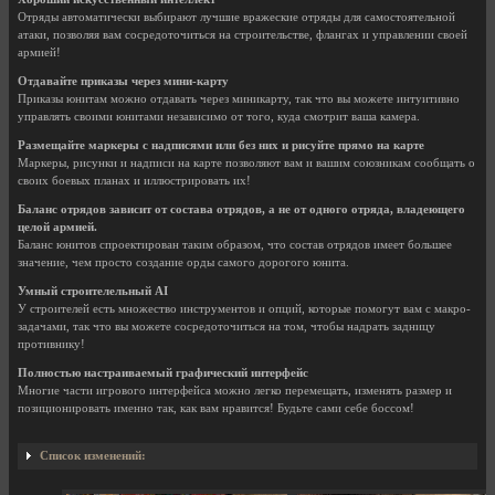
Отряды автоматически выбирают лучшие вражеские отряды для самостоятельной
атаки, позволяя вам сосредоточиться на строительстве, флангах и управлении своей
армией!
Отдавайте приказы через мини-карту
Приказы юнитам можно отдавать через миникарту, так что вы можете интуитивно
управлять своими юнитами независимо от того, куда смотрит ​​ваша камера.
Размещайте маркеры с надписями или без них и рисуйте прямо на карте
Маркеры, рисунки и надписи на карте позволяют вам и вашим союзникам сообщать о
своих боевых планах и иллюстрировать их!
Баланс отрядов зависит от состава отрядов, а не от одного отряда, владеющего
целой армией.
Баланс юнитов спроектирован таким образом, что состав отрядов имеет большее
значение, чем просто создание орды самого дорогого юнита.
Умный строителельный AI
У строителей есть множество инструментов и опций, которые помогут вам с макро-
задачами, так что вы можете сосредоточиться на том, чтобы надрать задницу
противнику!
Полностью настраиваемый графический интерфейс
Многие части игрового интерфейса можно легко перемещать, изменять размер и
позиционировать именно так, как вам нравится! Будьте сами себе боссом!
Список изменений: