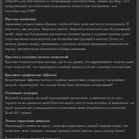
Откройте для себя юнитов со специальными способностями, такими как Шар с его
невероятными способностями исцеления по области или Смотритель с его
способностью EMP!
Простая экономика
Экономика создана таким образом, чтобы её было легко изучить и использовать. В
игре всего два ресурса; Энергия и металл. Энергия используется для обслуживания
целей, таких как боеприпасы для юнитов, питание щитов и создание ядерных ракет,
тогда как металл используется для постройки конструкций и юнитов. Доход от
металла делится между союзниками, и ресурсы, которые превышают возможности
игрока, автоматически перетекают в банки союзников.
Простая в освоении система технологий
Простая технологическая система, где те же здания, что вырабатывают энергию дают
очки технологий, что гарантирует плавный переход к более сложным технологиям.
Красивые графические эффекты
Качественные эффекты частиц и графика, кропотливо созданная до мельчайших
деталей, гарантируют, что каждая битва будет визуально потрясающей!
Отличный саундтрек
Игровой саундтрек, который подчеркивает настроение, в зависимости от того,
строите ли вы здания на своей базе или ведете ожесточенную войну за выживание, он
будет держать вас в напряжении и подпитывать вашу потребность в господстве!
Более 40+ треков!
Легкое управление юнитами
Перемещайте юниты по карте с помощью выделения и правой клавиши мыши, что
позволяют легко отдавать сложные приказы своим юнитам даже в разгар битвы!
Хороший искусственный интеллект