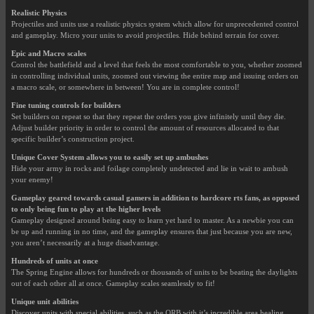
Realistic Physics
Projectiles and units use a realistic physics system which allow for unprecedented control
and gameplay. Micro your units to avoid projectiles. Hide behind terrain for cover.
Epic and Macro scales
Control the battlefield and a level that feels the most comfortable to you, whether zoomed
in controlling individual units, zoomed out viewing the entire map and issuing orders on
a macro scale, or somewhere in between! You are in complete control!
Fine tuning controls for builders
Set builders on repeat so that they repeat the orders you give infinitely until they die.
Adjust builder priority in order to control the amount of resources allocated to that
specific builder’s construction project.
Unique Cover System allows you to easily set up ambushes
Hide your army in rocks and foilage completely undetected and lie in wait to ambush
your enemy!
Gameplay geared towards casual gamers in addition to hardcore rts fans, as opposed
to only being fun to play at the higher levels
Gameplay designed around being easy to learn yet hard to master. As a newbie you can
be up and running in no time, and the gameplay ensures that just because you are new,
you aren’t necessarily at a huge disadvantage.
Hundreds of units at once
The Spring Engine allows for hundreds or thousands of units to be beating the daylights
out of each other all at once. Gameplay scales seamlessly to fit!
Unique unit abilities
Discover units with special abilities, such as the ORB with it’s incredible area healing