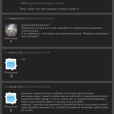
•
MPS
подумал несколько минут и добавил:
Блин, понял. его ещё отдельно скачать нужно ((
От:
IISergeyII [7|37]
| Дата 2018-08-07 18:19:43
ДАААААААААААА!!
Наканетсто руская ато я уже задолбасля в переводчик незнакомые
слова впихать.
А русификатор к ней никак не полачаеця скачать. Наверное проблема в
сети интернет.
Репутация
7
От:
Zolario [-5|4]
| Дата 2018-08-07 16:49:45
топ
Репутация
-5
От:
alexajax [1|3]
| Дата 2018-05-19 23:02:46
довольно приятная игра.особенно по началу при изучении
механики,самое главное-понять как все работает-и ваша колония будет
жизнеспособна.однако и это не спасет вас от трудностей:например,у
меня стали дохнуть люди от голода,хотя еды была
навалом...причина,как выяснилось позже(сам бы не додумался точно)-
Репутация
однообразное меню,вот уж хохма!)) позависать несколько дней можно
1
уж точно.