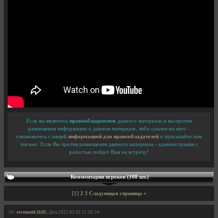
Если вы являетесь
правообладателем
данного материала и вы против
размещения информации о данном материале, либо ссылок на него -
ознакомьтесь с нашей
информацией для правообладателей
и присылайте нам
письмо. Если Вы против размещения данного материала - администрация с
радостью пойдет Вам на встречу!
Комментарии игроков (108 шт.)
[1]
2
3
Следующая страница »
От:
revenantk [6|0]
| Дата 2022-05-02 12:39:24