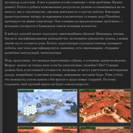
кислорода в достатке. А вот в дальнем уголке галактики с этим проблемы. Нужно
решать! Поиск и добыча всевозможных ресурсов не должны останавливаться ни на
минуту, как и строительство, научная деятельность и прочие работы. Благодаря
разностороннему взгляду на выживание в космических условиях игра Planetbase
претендует на звание симулятора. Она основана на предполагаемых проблемах, с
которыми столкнутся в буквальном смысле неземные колонисты.
К выбору жителей нужно подходить тщательнейшим образом! Инженеры, медики,
биологи, квалифицированные разнорабочие, космонавты однозначно нужны, а всякие
лентяи пусть остаются дома. Кстати, переселенцам огромную помощь оказывают
роботы, они тоже классифицируются, например, есть сверлильщики, сборщики
различных конструкций, транспортеры.
Итак, представим, что команда переселенцев собрана, а основные здания возведены.
Вопрос: можно ли теперь жить хотя бы относительно спокойно? Нет! Станция
должна быть в постоянной готовности, поскольку ее могут уничтожить метеоритные
дожди, мощнейшие солнечные вспышки, невиданные песчаные бури. Плюс учтем,
что колонисты успели нажить себе врагов и среди живых созданий. Поэтому
сохранить свой хрупкий мирок им будет совсем непросто.