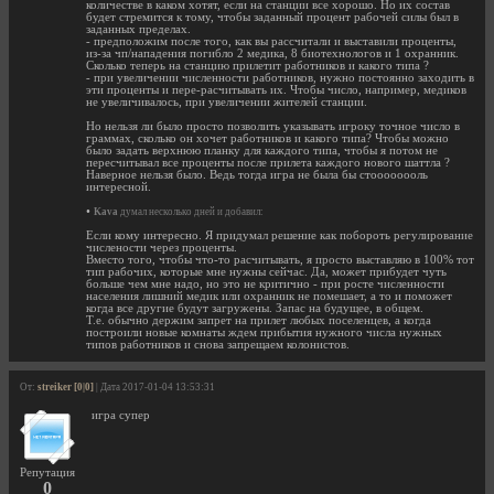
количестве в каком хотят, если на станции все хорошо. Но их состав
будет стремится к тому, чтобы заданный процент рабочей силы был в
заданных пределах.
- предположим после того, как вы рассчитали и выставили проценты,
из-за чп/нападения погибло 2 медика, 8 биотехнологов и 1 охранник.
Сколько теперь на станцию прилетит работников и какого типа ?
- при увеличении численности работников, нужно постоянно заходить в
эти проценты и пере-расчитывать их. Чтобы число, например, медиков
не увеличивалось, при увеличении жителей станции.
Но нельзя ли было просто позволить указывать игроку точное число в
граммах, сколько он хочет работников и какого типа? Чтобы можно
было задать верхнюю планку для каждого типа, чтобы я потом не
пересчитывал все проценты после прилета каждого нового шаттла ?
Наверное нельзя было. Ведь тогда игра не была бы стоооооооль
интересной.
•
Kava
думал несколько дней и добавил:
Если кому интересно. Я придумал решение как побороть регулирование
числености через проценты.
Вместо того, чтобы что-то расчитывать, я просто выставляю в 100% тот
тип рабочих, которые мне нужны сейчас. Да, может прибудет чуть
больше чем мне надо, но это не критично - при росте численности
населения лишний медик или охранник не помешает, а то и поможет
когда все другие будут загружены. Запас на будущее, в общем.
Т.е. обычно держим запрет на прилет любых поселенцев, а когда
построили новые комнаты ждем прибытия нужного числа нужных
типов работников и снова запрещаем колонистов.
От:
streiker [0|0]
| Дата 2017-01-04 13:53:31
игра супер
Репутация
0