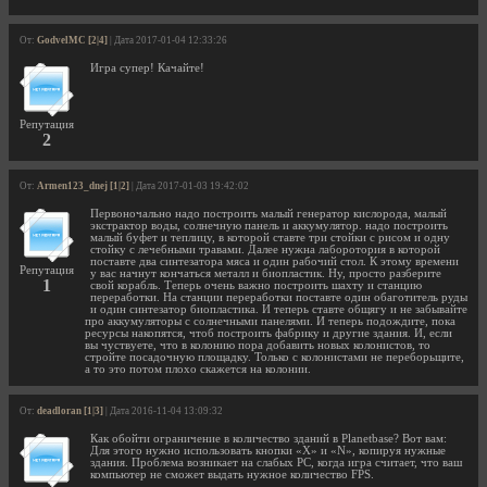
От:
GodvelMC [2|4]
| Дата 2017-01-04 12:33:26
Игра супер! Качайте!
Репутация
2
От:
Armen123_dnej [1|2]
| Дата 2017-01-03 19:42:02
Первоночально надо построить малый генератор кислорода, малый
экстрактор воды, солнечную панель и аккумулятор. надо построить
малый буфет и теплицу, в которой ставте три стойки с рисом и одну
стойку с лечебными травами. Далее нужна лаборотория в которой
поставте два синтезатора мяса и один рабочий стол. К этому времени
Репутация
у вас начнут кончаться металл и биопластик. Ну, просто разберите
1
свой корабль. Теперь очень важно построить шахту и станцию
переработки. На станции переработки поставте один обаготитель руды
и один синтезатор биопластика. И теперь ставте общягу и не забывайте
про аккумуляторы с солнечными панелями. И теперь подождите, пока
ресурсы накопятся, чтоб построить фабрику и другие здания. И, если
вы чуствуете, что в колонию пора добавить новых колонистов, то
стройте посадочную площадку. Только с колонистами не переборьщите,
а то это потом плохо скажется на колонии.
От:
deadloran [1|3]
| Дата 2016-11-04 13:09:32
Как обойти ограничение в количество зданий в Planetbase? Вот вам:
Для этого нужно использовать кнопки «X» и «N», копируя нужные
здания. Проблема возникает на слабых РС, когда игра считает, что ваш
компьютер не сможет выдать нужное количество FPS.