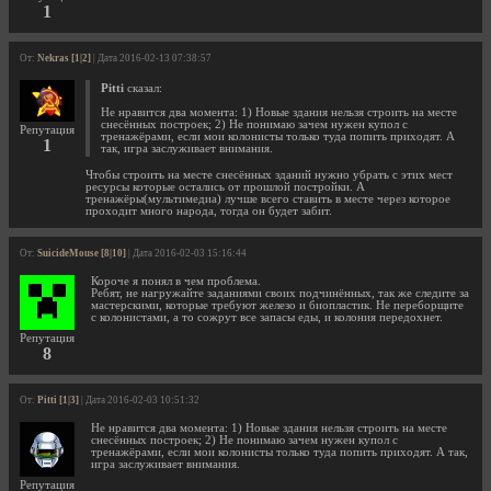
1
От:
Nekras [1|2]
| Дата 2016-02-13 07:38:57
Pitti
сказал:
Не нравится два момента: 1) Новые здания нельзя строить на месте
снесённых построек; 2) Не понимаю зачем нужен купол с
Репутация
тренажёрами, если мои колонисты только туда попить приходят. А
1
так, игра заслуживает внимания.
Чтобы строить на месте снесённых зданий нужно убрать с этих мест
ресурсы которые остались от прошлой постройки. А
тренажёры(мультимедиа) лучше всего ставить в месте через которое
проходит много народа, тогда он будет забит.
От:
SuicideMouse [8|10]
| Дата 2016-02-03 15:16:44
Короче я понял в чем проблема.
Ребят, не нагружайте заданиями своих подчинённых, так же следите за
мастерскими, которые требуют железо и биопластик. Не переборщите
с колонистами, а то сожрут все запасы еды, и колония передохнет.
Репутация
8
От:
Pitti [1|3]
| Дата 2016-02-03 10:51:32
Не нравится два момента: 1) Новые здания нельзя строить на месте
снесённых построек; 2) Не понимаю зачем нужен купол с
тренажёрами, если мои колонисты только туда попить приходят. А так,
игра заслуживает внимания.
Репутация