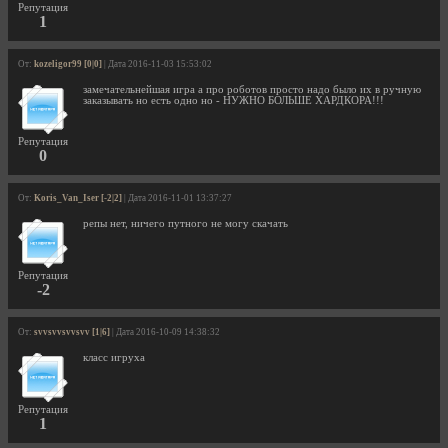
Репутация
1
От:
kozeligor99 [0|0]
| Дата 2016-11-03 15:53:02
замечательнейшая игра а про роботов просто надо было их в ручную
заказывать но есть одно но - НУЖНО БОЛЬШЕ ХАРДКОРА!!!
Репутация
0
От:
Koris_Van_Iser [-2|2]
| Дата 2016-11-01 13:37:27
репы нет, ничего путного не могу скачать
Репутация
-2
От:
svvsvvsvvsvv [1|6]
| Дата 2016-10-09 14:38:32
класс игруха
Репутация
1