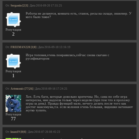
От:
Serganin [2|3]
| Дата 2016-09-20 17:55:25
Роботы не делаются, комната есть, станок, ресы на складе, инженер. У
кого было такое?
Репутация
2
От:
FREEMAN228 [1|0]
| Дата 2016-09-18 13:16:19
Игра топовая,очень понравилась,сейчас снова скачаю с
русификатором
Репутация
1
От:
Artemonic [77|26]
| Дата 2016-09-16 17:24:25
Хех. Есть баги, которые довольно критичны. Но, сама по себе игра
интересна, мне надоела только через неделю (при том что я прохожу
игры за день). Правда функций мало, нечего делать после того как
достиг максимума,т.к. если колония очень большая, людишки начинают
жутко тупить.
Репутация
77
От:
kuan19 [0|0]
| Дата 2016-07-26 08:45:23