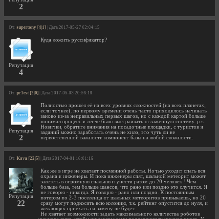
2
От:
supertony [4|1]
| Дата 2017-05-27 02:04:15
Куда ложить руссификатор?
Репутация
4
От:
pr1est [2|0]
| Дата 2017-05-03 20:56:18
Полностью прошёл её на всех уровнях сложностей (на всех планетах,
если точнее), по первому времени очень часто приходилось начинать
заново из-за неправильных первых шагов, но с каждой картой больше
понимал процесс и легче было выстраивать отлаженную систему. p.s.
Новички, обратите внимания на посадочные площадки, с туристов и
Репутация
заданий можно заработать очень не хило, это чуть ли не
2
первостепенной важности компонент базы на любой сложности.
От:
Kava [22|5]
| Дата 2017-04-01 16:01:16
Как же в игре не хватает посменной работы. Ночью уходит спать вся
охрана и инженеры. И пока инженеры спят, шальной метеорит может
залететь в огромную спальню и унести разом до 20 человек ! Чем
больше база, тем больше шансов, что рано или поздно это случится. Я
не говорю - никогда. Я говорю - рано или поздно. К постоянным
Репутация
потерям по 2-3 поселенца от шальных метеоритов привыкаешь, но 20
22
сразу могут подкосить всю колонию, т.к. рейтинг опустится до нуля, и
желающих приехать на замену не будет.
Не хватает возможности задать максимального количества роботов