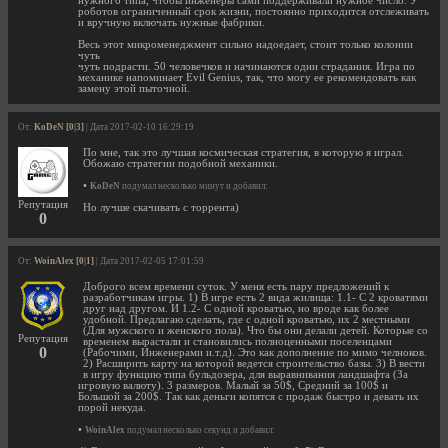
нужного типа, чтобы инженеры сами поддерживали нужное число. У
роботов ограниченный срок жизни, постоянно приходится отслеживать
и вручную включать нужные фабрики.
Весь этот микроменеджмент сильно надоедает, стоит только колонии
чуть
чуть подрасти. 50 человечков и начинаются одни страдания. Игра по
механике напоминает Evil Genius, так, что могу ее рекомендовать как
замену этой пыточной.
От:
KoDeN [0|3]
| Дата 2017-02-10 16:29:19
По мне, так это лучшая космическая стратегия, в которую я играл.
Обожаю стратегии подобной механики.
•
KoDeN
подумал несколько минут и добавил:
Репутация
Но лучше скачивать с торрента)
0
От:
WoinAlex [0|1]
| Дата 2017-02-05 17:01:59
Доброго всем времени суток. У меня есть пару предложений к
разработчикам игры. 1) В игре есть 2 вида жилища: 1.1- С 2 кроватями
друг над другом. И 1.2- С одной кроватью, но вроде как более
удобной. Предлагаю сделать, где с одной кроватью, их 2 местными
(Для мужского и женского пола). Что бы они делали детей. Которые со
Репутация
временем вырастали и становились полноценными поселенцами
0
(Рабочими, Инженерами и.т.д). Это как дополнение по мимо челноков.
2) Расширить карту на которой ведется строительство базы. 3) В вести
в игру функцию типа бульдозера, для выравнивания ландшафта (За
игровую валюту). 3 размеров. Малый за 50$, Средний за 100$ и
Большой за 200$. Так как деньги копятся с продаж быстро и девать их
порой некуда.
•
WoinAlex
подумал несколько секунд и добавил: