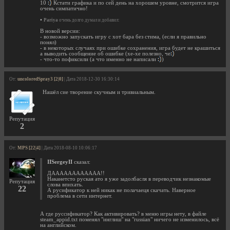
10
Кстати графика и по сей день на хорошем уровне, смотрится игра
очень симпатично!
•
Pariya
очень долго думал и добавил:
В новой версии:
- возможно запускать игру с хот бара без стима, (если я правильно
понял)
- в некоторых случаях при ошибке сохранения, игра будет не крашиться
а выводить сообщение об ошибке (хе-хе полезно, че
- что-то пофиксили (а что именно не написали
)
От:
uncoloredSpray3 [2|0]
| Дата 2018-12-30 16:30:14
Нашёл сие творение скучным и тривиальным.
Репутация
2
От:
MPS [22|4]
| Дата 2018-08-10 10:06:17
IISergeyII
сказал:
ДАААААААААААА!!
Наканетсто руская ато я уже задолбасля в переводчик незнакомые
Репутация
слова впихать.
22
А русификатор к ней никак не полачаеця скачать. Наверное
проблема в сети интернет.
А где руссификатор? Как активировать? в меню игры нету, в файле
steam_appid.txt поменял "инглиш" на "russian" ничего не изменилось, всё
на английском.