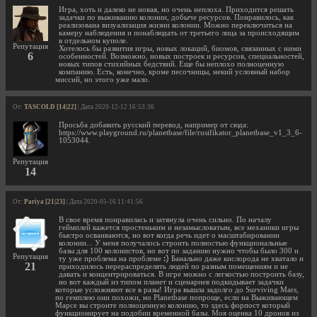
Игра, хоть и далеко не новая, но очень неплоха. Приходится решать
задачки по выживанию колонии, добыче ресурсов. Понравилось, как
реализована визуализация жизни колонии. Можно переключиться на
камеру наблюдения и понаблюдать от третьего лица за происходящим
в отдельном куполе.
Репутация
Хотелось бы развития игры, новых локаций, биомов, связанных с ними
6
особенностей. Возможно, новых построек и ресурсов, специальностей,
новых типов стихийных бедствий. Еще бы неплохо полноценную
компанию. Есть, конечно, кроме песочницы, некий условный набор
миссий, но этого уже мало.
От:
TASCOLD [14|22]
| Дата 2020-12-12 16:53:36
Просьба добавить русский перевод, например от сюда:
https://www.playground.ru/planetbase/file/rusifikator_planetbase_v1_3_6-
1053044.
Репутация
14
От:
Pariya [21|23]
| Дата 2020-05-16 11:41:56
В свое время понравилась и затянула очень сильно. По началу
геймплей кажется простеньким и незамысловатым, все механики игры
быстро осваиваются, но вот когда речь идет о масштабировании
колонии... У меня получалось строить полностью функциональные
базы для 100 колонистов, но вот по заданию нужно чтобы было 300 и
Репутация
ту уже проблема на проблеме
Банально даже кислорода не хватало и
21
приходилось перераспределять людей по разным помещениям и не
давать и концентрироваться. В игре можно с легкостью построить базу,
но вот каждый из типом планет и сценариев подкидывает задачки
которые усложняют все в разы! Игра вышла задолго до Surviving Mars,
по гемплею они похожи, но Planetbase попроще, если на Выживающем
Марсе вы строите полноценную колонию, то здесь форпост который
функционирует на подобии временной базы. Моя оценка 10 дронов из