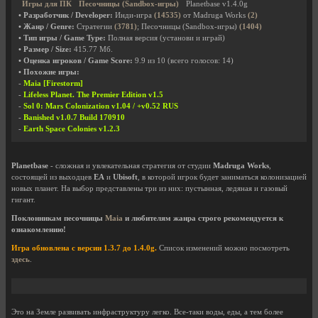
Игры для ПК
Песочницы (Sandbox-игры)
Planetbase v1.4.0g
• Разработчик / Developer:
Инди-игра
(14535)
от Madruga Works
(2)
• Жанр / Genre:
Стратегии
(3781)
; Песочницы (Sandbox-игры)
(1404)
• Тип игры / Game Type:
Полная версия (установи и играй)
• Размер / Size:
415.77 Мб.
• Оценка игроков / Game Score:
9.9
из
10
(всего голосов:
14
)
• Похожие игры:
-
Maia [Firestorm]
-
Lifeless Planet. The Premier Edition v1.5
-
Sol 0: Mars Colonization v1.04 / +v0.52 RUS
-
Banished v1.0.7 Build 170910
-
Earth Space Colonies v1.2.3
Planetbase
- сложная и увлекательная стратегия от студии
Madruga Works
,
состоящей из выходцев
EA
и
Ubisoft
, в которой игрок будет заниматься колонизацией
новых планет. На выбор представлены три из них: пустынная, ледяная и газовый
гигант.
Поклонникам песочницы
Maia
и любителям жанра строго рекомендуется к
ознакомлению!
Игра обновлена с версии 1.3.7 до 1.4.0g.
Список изменений можно посмотреть
здесь
.
Это на Земле развивать инфраструктуру легко. Все-таки воды, еды, а тем более