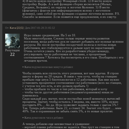
4) В вести новую постройку Фонарный столб. 5) В вести новую
постройку Верфь. А в ней функцию сборки космолетов (Малых,
Средних, Больших), их окраску и логотип Колонии. 5) В вести
(флагшток с флагом или информационную колону с логотипом
колонии), само собой вести функцию создание логотипа колонии. P.S.
Спасибо за внимание. Если появятся еще предложения, я их озвучу.
От:
Kava [22|5]
| Дата 2017-01-20 21:05:52
Игра сильно средненькая. На 5 из 10.
Мало многообразия. Сложно только первые минуты развития
поселения, когда рабочих рук не хватает добывать все нужные колонии
ресурсы. Но после постройки посадочной полосы и потока новых
работников, все стабилизируется и дальше идет по нарастающей.
Репутация
Очень хочется узнать. Кто из разработчиков убедил команду,
22
регулировать число работников не числами, а процентным
соотношением ? Хотелось бы посмотреть в его глаза. Пообщаться с его
лечащим врачом.
•
Kava
подумал несколько минут и добавил:
Чтобы понять всю глупость этого решения, вот вам задачка. Я строю
шахту и ферму на 20 грядок. В связи с чем хочу, чтобы на станцию
прибыло еще штук 5 биотехнологов и 12 работников. Как мне нужно
установить процентное соотношение сил работников (всех на станции,
с учетом тех кто есть, и кто должен прибыть !)
- чтобы прибыло то число и тип работников, который я хочу
- чтобы число другие работников (медиков/охранников) никак не
изменилось
Сиди каждый раз, значит, после постройки новой комнаты и вычисляй
проценты. Значит, чтобы осталось 3 медика, им, вместо 10%, нужно
поставить 8%.... Ах да. Игра позволяет задавать только с шагом 5% !
Так. Теперь работники. Было 22, а станет 34. Значит это будет......ммм
40%. Так и охранникам не забыть снять 5%, а то новые прилетят.
•
Kava
думал около часа и добавил:
А теперь добавлю еще неизвестных в уравнение:
- верхней планки работников не задается. Они прут на станцию в том