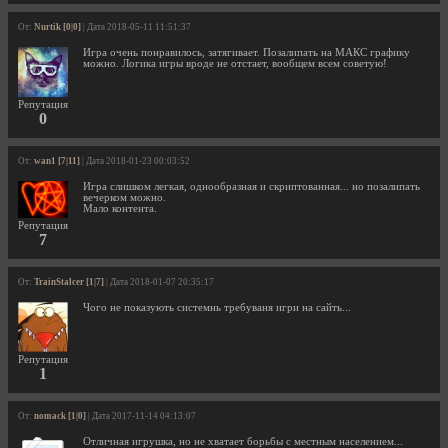
От:
Nurtik [0|0]
| Дата 2018-05-11 11:51:37
Игра очень понравилось, затягивает. Позалипать на МАКС графику
можно. Логика игры вроде не отстает, вообщем всем советую!
Репутация
0
От:
wan1 [7|11]
| Дата 2018-01-23 00:03:52
Игра слишком легкая, однообразная и скриптованная... но позалипать
вечерком можно.
Мало контента.
Репутация
7
От:
TrainStalcer [1|7]
| Дата 2018-01-07 20:35:17
Чого не показують системнь требуваня игри на сайть...
Репутация
1
От:
nomack [1|0]
| Дата 2017-11-14 04:13:07
Отличная игрушка, но не хватает борьбы с местным населением...