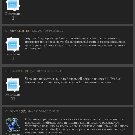
Репутация
1
От:
endy_tailer [1|3]
| Дата 2017-06-10 16:25:30
Хорошо бы разрабы добавили возможность замещать должности,
например инженеры могли бы заменять рабочих, а медики временно
делать работу биологов, а то когда специалистов не хватает туговато
приходится.
Репутация
1
От:
vk65535 [11|0]
| Дата 2017-06-06 19:44:21
Чего мне не хватает, так это банальной сетки с привязкой. Чтобы
можно было точно застраиваться по 6 ответвлений на узел.
Репутация
11
От:
NIK620 [2|5]
| Дата 2017-06-02 23:58:59
Отличная игра, в меру сложная на начальных этапах, после того как
втянешься и поймешь весь принцип развития можно развлекаться
увеличивая колонию до краев карты, и десятками уничтожая бандитов
прилетающих к тебе))) советую поиграть, но мне ее хватило на пару
вечеров, потом надоедает.
Репутация