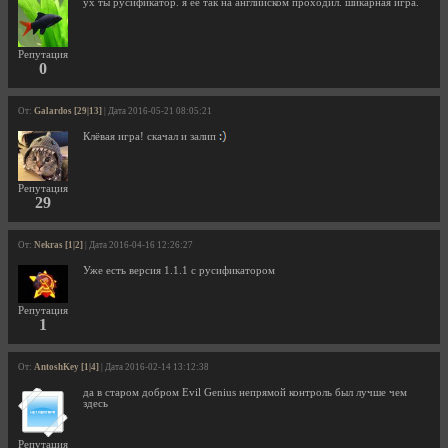
ух ты русификатор. я её так на английском проходил. шикарная игра.
Репутация
0
От:
Galardos [29|13]
| Дата 2016-05-21 08:05:21
Клёвая игра! скачал и залип
Репутация
29
От:
Nekras [1|2]
| Дата 2016-04-16 12:26:27
Уже есть версия 1.1.1 с русификатором
Репутация
1
От:
AntoshKey [1|4]
| Дата 2016-02-14 13:12:38
да в старом добром Evil Genius непрямой контроль был лучше чем
здесь
Репутация