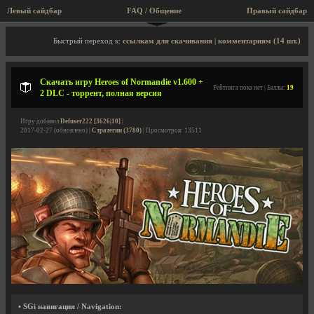
Левый сайдбар
FAQ / Общение
Правый сайдбар
Описание игры, торрент, скриншоты, видео
Быстрый переход к:
ссылкам для скачивания
|
комментариям (14 шт.)
Скачать игру Heroes of Normandie v1.600 +
Рейтинга пока нет | Баллы:
19
2 DLC - торрент, полная версия
Игру добавил
Defuser222 [3626|10]
|
2017-02-27 (обновлено) |
Стратегии (3780)
| Просмотров: 13511
• SGi навигация / Navigation: