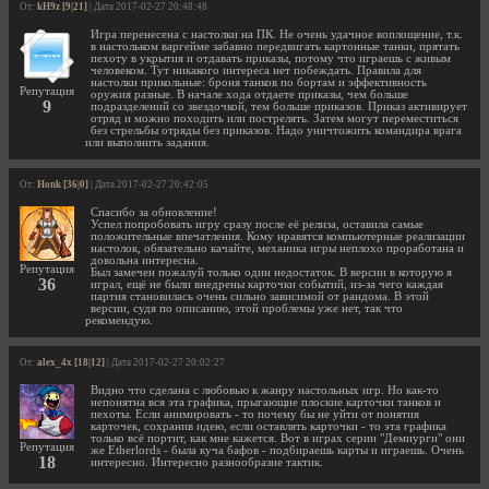
От:
kH9z [9|21]
| Дата 2017-02-27 20:48:48
Игра перенесена с настолки на ПК. Не очень удачное воплощение, т.к.
в настольком варгейме забавно передвигать картонные танки, прятать
пехоту в укрытия и отдавать приказы, потому что играешь с живым
человеком. Тут никакого интереса нет побеждать. Правила для
настолки прикольные: броня танков по бортам и эффективность
Репутация
оружия разные. В начале хода отдаете приказы, чем больше
9
подразделений со звездочкой, тем больше приказов. Приказ активирует
отряд и можно походить или пострелять. Затем могут переместиться
без стрельбы отряды без приказов. Надо уничтожить командира врага
или выполнить задания.
От:
Honk [36|0]
| Дата 2017-02-27 20:42:05
Спасибо за обновление!
Успел попробовать игру сразу после её релиза, оставила самые
положительные впечатления. Кому нравятся компьютерные реализации
настолок, обязательно качайте, механика игры неплохо проработана и
довольна интересна.
Репутация
Был замечен пожалуй только один недостаток. В версии в которую я
36
играл, ещё не были внедрены карточки событий, из-за чего каждая
партия становилась очень сильно зависимой от рандома. В этой
версии, судя по описанию, этой проблемы уже нет, так что
рекомендую.
От:
alex_4x [18|12]
| Дата 2017-02-27 20:02:27
Видно что сделана с любовью к жанру настольных игр. Но как-то
непонятна вся эта графика, прыгающие плоские карточки танков и
пехоты. Если анимировать - то почему бы не уйти от понятия
карточек, сохранив идею, если оставлять карточки - то эта графика
только всё портит, как мне кажется. Вот в играх серии "Демиурги" они
Репутация
же Etherlords - была куча бафов - подбираешь карты и играешь. Очень
18
интересно. Интересно разнообразие тактик.