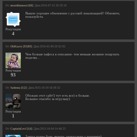
От:
meatdimmon [4|0]
| Дата 2016-07-31 20:29:16
Вышло хорошее обновление с русской локализацией! Обновите,
пожалуйста.
Репутация
4
От:
OldGarry [93|89]
| Дата 2016-05-09 20:02:05
Чем больше пафоса в описании- тем меньше желание пощупать
поделку...
Репутация
93
От:
Sadoma [1|2]
| Дата 2015-10-19 18:39:32
Обожаю этот сайт!) тут есть все) и больше.
Большое спасибо за игрульку)
Репутация
1
От:
CaptainLevi [1|4]
| Дата 2015-10-04 14:48:22
Завтра точно быть люзору, скачал игру с торрента)