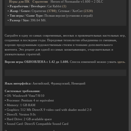
Игры для ПК
Стратегии
Heroes of Normandie v1.600 + 2 DLC
• Разработчик / Developer:
Cat Rabbit
(1)
• Жанр / Genre:
Стратегии
(3780)
; Сетевые / ХотСит
(2320)
• Тип игры / Game Type:
Полная версия (установи и играй)
• Размер / Size:
396.64 Мб.
Сыграйте в одну из самых современных, веселых и привлекательных настольных игр,
созданных в последние годы. Передовые технологии объединены со смешным,
хорошо продуманным художественным стилем и тоннами дополнительного
контента. Это рецепт для одной из самых захватывающих, очаровательных и
увлекательных стратегий.
Версия игры ОБНОВЛЕНА с 1.42 до 1.600.
Список изменений можно узнать
здесь
.
Язык интерфейса:
Английский, Французский, Немецкий
Системные требования:
• OS: Windows® Vista/7/8/10
• Processor: Pentium 4 or equivalent
• Memory: 1 GB RAM
• Graphics: 512 Mb DirectX 9 video card with shader model 2.0
• DirectX: Version 9.0c
• Hard Drive: 2 GB available space
• Sound Card: DirectX Compatible Sound Card