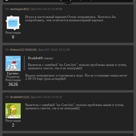
От:
morbogen [0|1]
| Дата 2017-04-25 13:49:08
Играл в настольный вариант.Очень понравилась. Хотелось бы
попробовать, чем отличается компьютерный вариант.
Репутация
0
От:
Defuser222 [3626|10]
| Дата 2017-03-01 15:12:09
Drak0n69
сказал:
Вылетела с ошибкой "no Cent.bin", поиски проблемы зашли в тупик,
пришлось снести, так и не поиграв(((
Группа:
Видать неправильно установилась игра. После установки папка весит
Редактор
2.09 Гб http://prnt.sc/eep6k9
Репутация
3626
От:
Drak0n69 [2|3]
| Дата 2017-03-01 14:16:32
Вылетела с ошибкой "no Cent.bin", поиски проблемы зашли в тупик,
пришлось снести, так и не поиграв(((
Репутация
2