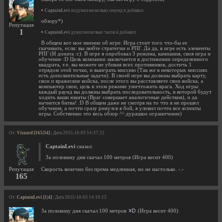
•
CaptainLevi
подумал несколько секунд и добавил:
обзору*)
Репутация
1
•
CaptainLevi
думал несколько часов и добавил:
В общем вот мое мнение об игре: Игра стоит того что-бы ее
скачивать, если: вы любте стратегии и РПГ. Да да, в игре есть элементы
РПГ (И доната :с). В игре я опробовал 3 режима, кампания, своя игра и
обучение :D Цель компании заключается в достижении определенного
квадрата, т.е. вы можете не убивая всех противников, достичь 1
отрядом этой точки, и выиграть миссию (Так же в некоторых миссиях
есть дополнительные задачи). В своей игре вы должны выбрать карту,
свои и вражеские войска, после этого вы расставляете свои войска, а
компьютер свои, цель в этом режиме уничтожить врага. Ход игры:
каждый раунд вы должны выбрать последовательность, в которой будут
ходить ваши юниты (Враг совершает аналогичные действия), и да
начнется битва! :D В общем даже не смотря на то что я не прошел
обучения, а почти сразу ринулся в бой, я уловил почти все аспекты
игры. Собственно это весь обзор ^^ дурацкое ограничение)
От:
Vizzard [165|34]
| Дата 2015-10-03 14:37:22
CaptainLevi
сказал:
За половину дня скачал 100 метров (Игра весит 400)
Репутация
Скорость конечно без према медленная, но не настолько. -.-
165
От:
CaptainLevi [1|4]
| Дата 2015-10-03 14:19:13
За половину дня скачал 100 метров
(Игра весит 400)