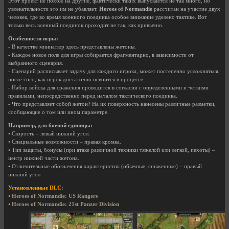
Этот проект не похож на другие, фактически таких выпускается не так много, но
увлекательности это им не убавляет.
Heroes of Normandie
рассчитан на участие двух
человек, где во время военного поединка особое внимание уделено тактике. Вот
только весь военный поединок проходит не так, как привычно.
Особенности игры:
- В качестве миниатюр здесь представлены жетоны.
- Каждое новое поле для игры собирается фрагментарно, в зависимости от
выбранного сценария.
- Сценарий расписывает задачу для каждого игрока, может постепенно усложняться,
после того, как игрок достаточно освоится в процессе.
- Набор войска для сражения проводится в согласии с определенными и четкими
правилами, непосредственно перед началом тактического поединка.
- Что представляет собой жетон? На их поверхность нанесены различные разметки,
сообщающие о том или ином параметре.
Например, для боевой единицы:
• Скорость – левый нижний угол.
• Специальные возможности – правая кромка.
• Тип защиты, бонусы (при атаке различной техники тяжелой или легкой, пехоты) –
центр нижней части жетона.
• Отличительные обозначения характеристик (обычные, сниженные) – правый
нижний угол.
Установленные DLC:
•
Heroes of Normandie: US Rangers
•
Heroes of Normandie: 21st Panzer Division