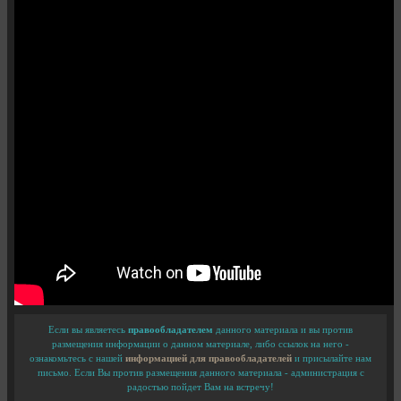
Если вы являетесь
правообладателем
данного материала и вы против
размещения информации о данном материале, либо ссылок на него -
ознакомьтесь с нашей
информацией для правообладателей
и присылайте нам
письмо. Если Вы против размещения данного материала - администрация с
радостью пойдет Вам на встречу!