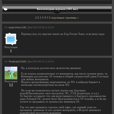
Комментарии игроков (181 шт.)
[1]
2
3
4
5
Следующая страница »
От:
major34rus [1|0]
| Дата 2024-10-06 15:24:24
Перевод под эту версию лежит на Zog Forum Team, если кому надо
Репутация
1
От:
Wsufyrjd [12|60]
| Дата 2024-09-15 12:33:41
Ну, я поиграла достаточное количество времени:
Если играть исключительно от контрактов, как писал человек ниже, то
Компании достаточно 16 человек в общей сложности(8 днем 8 ночью)
для любых контрактов.
Репутация
Играя в арендованных апартаментах до 95г я набрала бюджет в
12
несколько миллионов(5млн на июль 95г.
Но если вы попытаетесь начать играть как Задумано
игрой(Производить свои продукты: ОС, 2/3Д редакторы, и.т.д.).
То быстро осознаете что для качественного и быстрого производства
даже базовой ОС, нужен штат Программистов в 10 человек, а если вы
хотите ее продавать то нужны уже минимум 20.
Так что мне пришлось строить свой офис, где первый этаж по
прежнему занимали те кто делают контракты, а Второй занимался
разработкой продуктов компании.