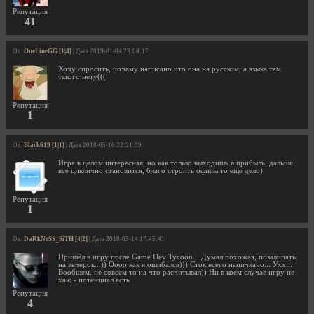
Репутация
41
От:
OneLineGG [1|4]
| Дата 2019-01-04 23:04:17
Хочу спросить, почему написано что она на русском, а языка там
такого нету(((
Репутация
1
От:
Black619 [1|1]
| Дата 2018-05-16 22:21:09
Игра в целом интересная, но как только выходишь в прибыль, дальше
все циклично становится, благо строить офисы то еще дело)
Репутация
1
От:
DaRkNeSS_SiTH [4|2]
| Дата 2018-05-14 17:45:41
Пришёл в игру после Game Dev Tycoon... Думал похожая, позалипать
на вечерок...)) Оооо как я ошибался))) Сток всего напичкано... Ухх...
Вообщем, не совсем то на что расчитывал)) Ни в коем случае игру не
хаю - потенциал есть
Репутация
4