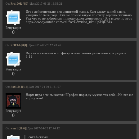
От:
Pro100R [0|0]
| Дата 2017-06-26 16:53:21
Игра действительно для ценителей жанра. Сам слежу за ней давно,
наверно больше года. Уже не помню какую по счету версию скачиваю.
Рад что ее не забросили и продолжают допиливать) Вот видео по игре
https://www.youtube.com/edit?o=U&video_id=iulp34jDB1s
Репутация
0
От:
KOLTik [0|0]
| Дата 2017-05-28 12:43:46
Версия в названии и по факту очень сильно различаются, в раздаче
8.11
Репутация
0
От:
FoxiLis [0|1]
| Дата 2017-04-30 21:31:27
Норм игра а чё вы хотели!?Графон норм,ну музака так себе...Но всё же
нормульки!
Репутация
0
От:
weer1 [10|6]
| Дата 2017-04-22 17:44:12
cavoh
сказал: