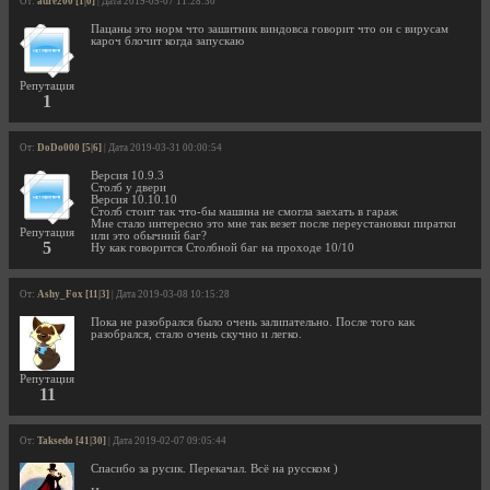
От:
adre200 [1|0]
| Дата 2019-05-07 11:28:30
Пацаны это норм что зашитник виндовса говорит что он с вирусам
кароч блочит когда запускаю
Репутация
1
От:
DoDo000 [5|6]
| Дата 2019-03-31 00:00:54
Версия 10.9.3
Столб у двери
Версия 10.10.10
Столб стоит так что-бы машина не смогла заехать в гараж
Мне стало интересно это мне так везет после переустановки пиратки
Репутация
или это обычний баг?
5
Ну как говорится Столбной баг на проходе 10/10
От:
Ashy_Fox [11|3]
| Дата 2019-03-08 10:15:28
Пока не разобрался было очень залипательно. После того как
разобрался, стало очень скучно и легко.
Репутация
11
От:
Taksedo [41|30]
| Дата 2019-02-07 09:05:44
Спасибо за русик. Перекачал. Всё на русском )