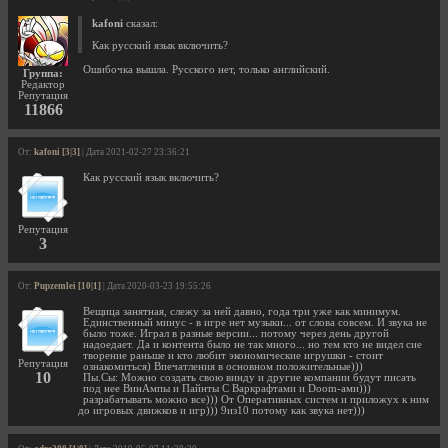
kafoni
сказал:
Как русский язык включить?
Ошибочка вышла. Русского нет, только английский.
Группа:
Редактор
Репутация
11866
От:
kafoni [3|3]
| Дата 2021-02-27 23:36:21
Как русский язык включить?
Репутация
3
От:
Pupzemlei [10|1]
| Дата 2020-03-23 19:55:26
Вещица занятная, слежу за ней давно, года три уже как минимум.
Единственный минус - в игре нет музыки... от слова совсем. И звука не
было тоже. Играл в разные версии... потому через день другой
надоедает. Да и контента было не так много... но тем кто не видел сие
творение раньше и кто любит экономические игрушки - стоит
Репутация
ознакомиться) Впечатления в основном положительные)))
10
Пы.Сы: Можно создать свою винду и другие компании будут писать
под нее ВинАмпы и Пайнты С Варкрафтами и Doom-ами)))
разрабатывать можно все))) От Оперативных систем и приложух к ним
до игровых движков и игр))) 9из10 потому как звука нет)))