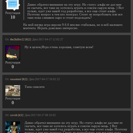
Давно обратил внимание на эту игру. Но статус альфа не дал мне
ее скачать, все таки не хотелось играть в совсем сырую вещь. ) Вот
только, идет уже какой год разработки, а все еще стоит альфа.
Репутация
Поэтому вопрос к тем кто поиграл. Стоит ли попробовать или все
10
таки пока слишком сыро и стоит подождать?
На мой взгляд игра версии 9.6.6 вполне стабильна, но в ней маловато
контента. Играть довольно интересно.
От:
the2killer22 [0|2]
| Дата 2017-04-17 12:02:27
Ну в целом,Игра очень хорошая, советую всем!
Репутация
0
От:
susaninsl [0|2]
| Дата 2017-04-17 10:01:22
Типа симсити
Репутация
0
От:
cavoh [4|1]
| Дата 2017-04-17 08:10:02
Давно обратил внимание на эту игру. Но статус альфа не дал мне ее
скачать, все таки не хотелось играть в совсем сырую вещь. ) Вот
только, идет уже какой год разработки, а все еще стоит альфа. Поэтому
вопрос к тем кто поиграл. Стоит ли попробовать или все таки пока