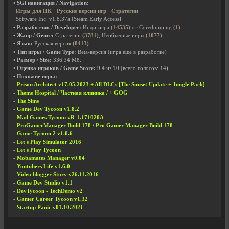
• SGi навигация / Navigation:
Игры для ПК
Русские версии игр
Стратегии
Software Inc. v1.8.37a [Steam Early Access]
• Разработчик / Developer:
Инди-игра
(14535)
от Coredumping
(1)
• Жанр / Genre:
Стратегии
(3781)
; Необычные игры
(1077)
• Язык:
Русская версия
(8413)
• Тип игры / Game Type:
Beta-версия (игра еще в разработке)
• Размер / Size:
336.34 Мб.
• Оценка игроков / Game Score:
9.4
из
10
(всего голосов:
14
)
• Похожие игры:
-
Prison Architect v17.05.2023 + All DLCs [The Sunset Update + Jungle Pack]
-
Theme Hospital / Частная клиника / + GOG
-
The Sims
-
Game Dev Tycoon v1.8.2
-
Mad Games Tycoon vR-1.171020A
-
ProGamerManager Build 178 / Pro Gamer Manager Build 178
-
Game Tycoon 2 v1.0.6
-
Let's Play Simulator 2016
-
Let's Play Tycoon
-
Mobamates Manager v0.04
-
Youtubers Life v1.6.0
-
Video blogger Story v26.11.2016
-
Game Dev Studio v1.1
-
DevTycoon - TechDemo v2
-
Gamer Career Tycoon v1.32
-
Startup Panic v01.10.2021