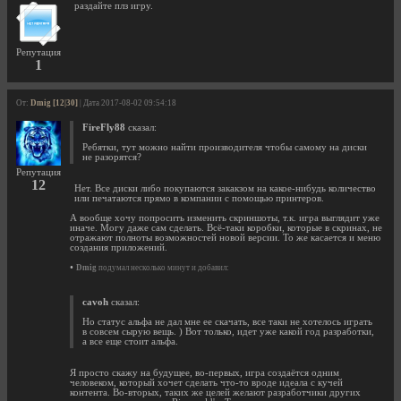
раздайте плз игру.
Репутация
1
От:
Dmig [12|30]
| Дата 2017-08-02 09:54:18
FireFly88
сказал:
Ребятки, тут можно найти производителя чтобы самому на диски
не разорятся?
Репутация
12
Нет. Все диски либо покупаются закакзом на какое-нибудь количество
или печатаются прямо в компании с помощью принтеров.
А вообще хочу попросить изменить скриншоты, т.к. игра выглядит уже
иначе. Могу даже сам сделать. Всё-таки коробки, которые в скринах, не
отражают полноты возможностей новой версии. То же касается и меню
создания приложений.
•
Dmig
подумал несколько минут и добавил:
cavoh
сказал:
Но статус альфа не дал мне ее скачать, все таки не хотелось играть
в совсем сырую вещь. ) Вот только, идет уже какой год разработки,
а все еще стоит альфа.
Я просто скажу на будущее, во-первых, игра создаётся одним
человеком, который хочет сделать что-то вроде идеала с кучей
контента. Во-вторых, таких же целей желают разработчики других