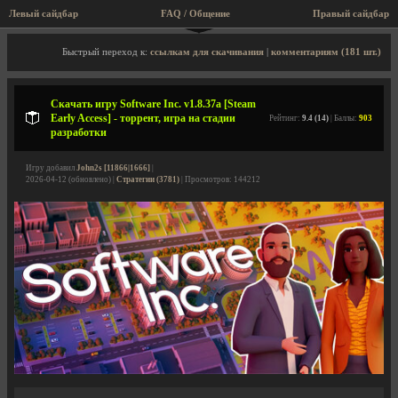
Левый сайдбар
FAQ / Общение
Пра
Описание игры, торрент, скриншоты, видео
Быстрый переход к:
ссылкам для скачивания
|
комментариям (181 шт.)
Скачать игру Software Inc. v1.8.37a [Steam
Early Access] - торрент, игра на стадии
Рейтинг:
9.4 (14)
| Баллы:
903
разработки
Игру добавил
John2s [11866|1666]
|
2026-04-12 (обновлено) |
Стратегии (3781)
| Просмотров: 144212