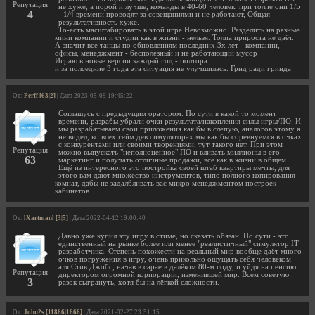
Репутация
не хуже, а порой и лучше, команды в 40-60 человек. при толпе они 1/5
4
- 1/4 времени проводят за совещаниями и не работают, Общая
результативность хуже.
То-есть масштабировать в этой игре Невозможно. Разделить на разные
мини компании и студии как в жизни - нельзя. Толпа прироста не даёт.
А значит все танцы по обновлениям последних 3х лет - компании,
офисы, менеджмент - бесполезный и не работающий мусор
Играю в новые версии каждый год - полтора.
и за полседние 3 года эта ситуация не улучшилась. Грнд ради гринда
От:
Perff [63|2]
| Дата 2023-05-09 19:45:22
Соглашусь с предыдущим оратором. По сути в какой то момент
времени, разрабы убрали очки результата/накопления силы игры/ПО. И
мы разрабатываем свои приложения как бы в слепую, аналогов этому я
не видел, во всех гейм дев симуляторах мы как бы соревнуемся в очках
с конкурентами или своими творениями, тут такого нет. При этом
Репутация
можно выпускать "неполноценное" ПО и вливать миллионы в его
63
маркетинг и получать отличные продажи, всё как в жизни в общем.
Ещё из интересного это постройка своей штаб квартиры мечты, для
этого вам дают множество инструментов, типо полного копирования
комнат, дабы не задалбливать вас микро менеджментом построек
кабинетов.
От:
lXartmanl [3|5]
| Дата 2022-04-12 19:00:40
Давно уже купил эту игру в стиме, но сказать обязан. По сути - это
единственный на рынке более или менее "реалистичный" симулятор IT
разработчика. Степень похожести на реальный мир вообще даёт много
очков погружения в игру, очень прикольно ощущать себя человеком
аля Стив Джобс, начав в сарае в далёком 80-м году, и уйдя на пенсию
Репутация
директором огромной корпорации, изменившей мир. Всем советую
3
разок сыгрануть, хотя бы на лёгкой сложности.
От:
John2s [11866|1666]
| Дата 2021-02-27 23:51:15