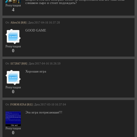
слишком сыро и стоит подождать?
Репутация
4
От:
Aliex56 [0|0]
| Дата 2017-04-16 16:37:28
GOOD GAME
Репутация
0
От:
1172847 [0|0]
| Дата 2017-04-16 16:26:59
Хорошая игра
Репутация
0
От:
FORMATA4 [0|1]
| Дата 2017-03-10 16:37:04
Эта игра потрясаюшая!!!
Репутация
0