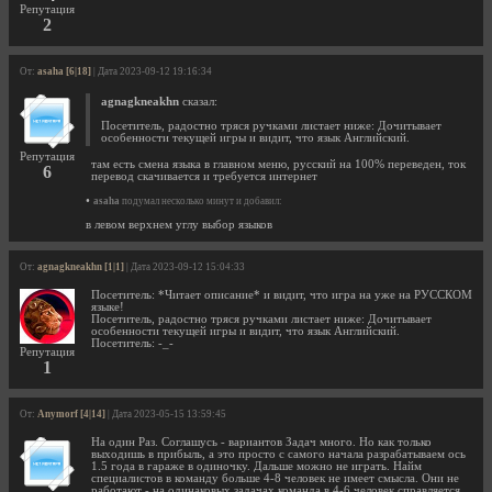
Репутация
2
От:
asaha [6|18]
| Дата 2023-09-12 19:16:34
agnagkneakhn
сказал:
Посетитель, радостно тряся ручками листает ниже: Дочитывает
особенности текущей игры и видит, что язык Английский.
Репутация
там есть смена языка в главном меню, русский на 100% переведен, ток
6
перевод скачивается и требуется интернет
•
asaha
подумал несколько минут и добавил:
в левом верхнем углу выбор языков
От:
agnagkneakhn [1|1]
| Дата 2023-09-12 15:04:33
Посетитель: *Читает описание* и видит, что игра на уже на РУССКОМ
языке!
Посетитель, радостно тряся ручками листает ниже: Дочитывает
особенности текущей игры и видит, что язык Английский.
Посетитель: -_-
Репутация
1
От:
Anymorf [4|14]
| Дата 2023-05-15 13:59:45
На один Раз. Соглашусь - вариантов Задач много. Но как только
выходишь в прибыль, а это просто с самого начала разрабатываем ось
1.5 года в гараже в одиночку. Дальше можно не играть. Найм
специалистов в команду больше 4-8 человек не имеет смысла. Они не
работают - на одинаковых задачах команда в 4-6 человек справляется