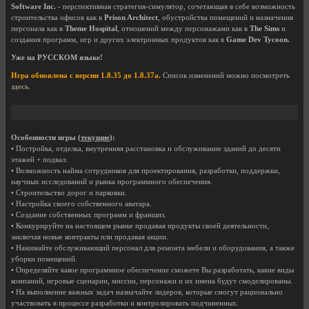
Software Inc.
- перспективная стратегия-симулятор, сочетающая в себе возможность
строительства офисов как в
Prison Architect
, обустройства помещений и назначения
персонала как в
Theme Hospital
, отношений между персонажами как в
The Sims
и
создания программ, игр и других электронных продуктов как в
Game Dev Tycoon.
Уже на РУССКОМ языке!
Игра обновлена с версии 1.8.35 до 1.8.37a.
Список изменений можно посмотреть
здесь
.
Особенности игры (
текущие
):
• Постройка, отделка, внутренняя расстановка и обслуживание зданий до десяти
этажей + подвал.
• Возможность найма сотрудников для проектирования, разработки, поддержки,
научных исследований и рынка программного обеспечения.
• Строительство дорог и парковки.
• Настройка своего собственного аватара.
• Создание собственных программ и франшиз.
• Конкурируйте на настоящем рынке продавая продукты своей деятельности,
заключая новые контракты или продавая акции.
• Нанимайте обслуживающий персонал для ремонта мебели и оборудования, а также
уборки помещений.
• Определяйте какое программное обеспечение сможете Вы разработать, какие виды
компаний, игровые сценарии, миссии, персонажи и их имена будут смоделированы.
• На выполнение важных задач назначайте лидеров, которые смогут рационально
участвовать в процессе разработки и контролировать подчиненных.