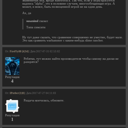
знаменитых игр, вроде Rimworld'а. Так что, если у игры красуется
надпись "alpha", это в половине случаев, многообещающая игра. А
может, и вовсе, быть полноценной игрой не на один день.
Ах, да
susaninsl
сказал:
Типа симсити
Ну тут даже сказать, что сравнение совершенно не уместно, будет мало.
Это как сравнить warhammer с каким-нибудь slime rancher.
От:
FireFly88 [4|34]
| Дата 2017-07-31 02:53:02
Ребятки, тут можно найти производителя чтобы самому на диски не
разорятся?
Репутация
4
От:
IPerfect [1|0]
| Дата 2017-07-27 04:11:03
Раздача кончилась, обновите.
Репутация
1