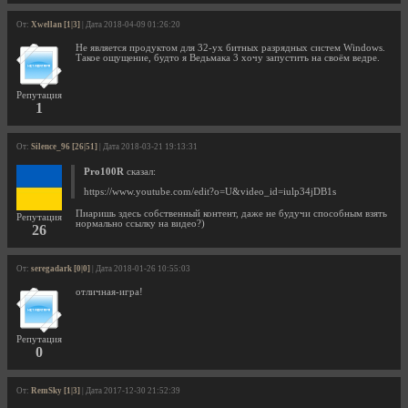
От:
Xwellan [1|3]
| Дата 2018-04-09 01:26:20
Не является продуктом для 32-ух битных разрядных систем Windows.
Такое ощущение, будто я Ведьмака 3 хочу запустить на своём ведре.
Репутация
1
От:
Silence_96 [26|51]
| Дата 2018-03-21 19:13:31
Pro100R
сказал:
https://www.youtube.com/edit?o=U&video_id=iulp34jDB1s
Пиаришь здесь собственный контент, даже не будучи способным взять
Репутация
нормально ссылку на видео?)
26
От:
seregadark [0|0]
| Дата 2018-01-26 10:55:03
отличная-игра!
Репутация
0
От:
RemSky [1|3]
| Дата 2017-12-30 21:52:39