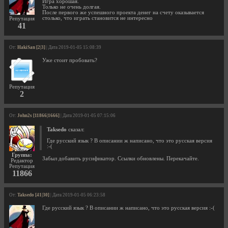
Игра хорошая.
Только не очень долгая.
После первого же успешного проекта денег на счету оказывается
столько, что играть становится не интересно
Репутация
41
От:
HakiSan [2|3]
| Дата 2019-01-05 15:08:39
Уже стоит пробовать?
Репутация
2
От:
John2s [11866|1666]
| Дата 2019-01-05 07:15:06
Taksedo
сказал:
Где русский язык ? В описании ж написано, что это русская версия
:-(
Группа:
Забыл добавить русификатор. Ссылки обновлены. Перекачайте.
Редактор
Репутация
11866
От:
Taksedo [41|30]
| Дата 2019-01-05 06:23:58
Где русский язык ? В описании ж написано, что это русская версия :-(