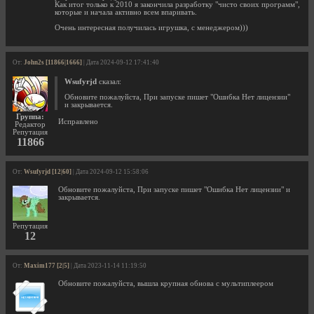
Как итог только к 2010 я закончила разработку "чисто своих программ",
которые и начала активно всем впаривать.
Очень интересная получилась игрушка, с менеджером)))
От:
John2s [11866|1666]
| Дата 2024-09-12 17:41:40
Wsufyrjd
сказал:
Обновите пожалуйста, При запуске пишет "Ошибка Нет лицензии"
и закрывается.
Группа:
Исправлено
Редактор
Репутация
11866
От:
Wsufyrjd [12|60]
| Дата 2024-09-12 15:58:06
Обновите пожалуйста, При запуске пишет "Ошибка Нет лицензии" и
закрывается.
Репутация
12
От:
Maxim177 [2|5]
| Дата 2023-11-14 11:19:50
Обновите пожалуйста, вышла крупная обнова с мультиплеером