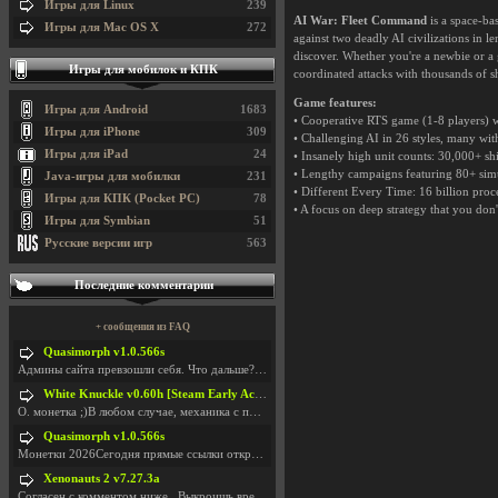
Игры для Linux
239
AI War: Fleet Command
is a space-ba
Игры для Mac OS X
272
against two deadly AI civilizations in
discover. Whether you're a newbie or a 
Игры для мобилок и КПК
coordinated attacks with thousands of s
Game features:
Игры для Android
1683
• Cooperative RTS game (1-8 players) 
Игры для iPhone
309
• Challenging AI in 26 styles, many wi
Игры для iPad
24
• Insanely high unit counts: 30,000+ sh
• Lengthy campaigns featuring 80+ simul
Java-игры для мобилки
231
• Different Every Time: 16 billion proce
Игры для КПК (Pocket PC)
78
• A focus on deep strategy that you don
Игры для Symbian
51
Русские версии игр
563
Последние комментарии
+ сообщения из FAQ
Quasimorph v1.0.566s
Админы сайта превзошли себя. Что дальше? Засунь се
White Knuckle v0.60h [Steam Early Access]
О. монетка ;)В любом случае, механика с поиском мо
Quasimorph v1.0.566s
Монетки 2026Сегодня прямые ссылки открываются посл
Xenonauts 2 v7.27.3a
Согласен с комментом ниже...Выкроишь время чтобы з