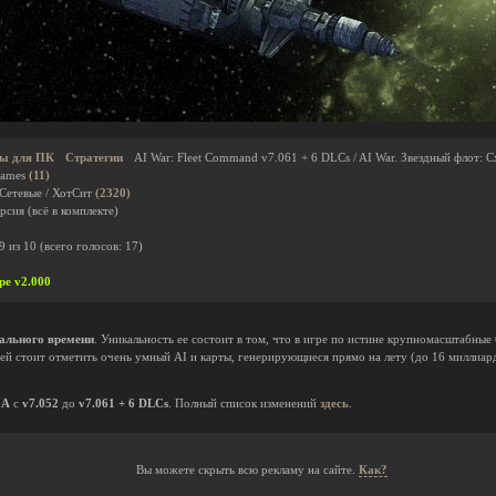
ы для ПК
Стратегии
AI War: Fleet Command v7.061 + 6 DLCs / AI War. Звездный флот: С
Games
(11)
 Сетевые / ХотСит
(2320)
сия (всё в комплекте)
9
из
10
(всего голосов:
17
)
pe v2.000
еального времени
. Уникальность ее состоит в том, что в игре по истине крупномасштабные 
ей стоит отметить очень умный AI и карты, генерирующиеся прямо на лету (до 16 миллиар
НА
с
v7.052
до
v7.061 + 6 DLCs
. Полный список изменений
здесь
.
Вы можете скрыть всю рекламу на сайте.
Как?