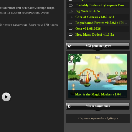
Probably Stolen - Cyberpunk Pawnshop Simulator v048c [Playtest]
ы новичком или ветераном жанра когда
Big Walk v1.4.7a
ения на тысячи космических судов
Core of Genesis v1.0.0-rc.4
Roguebound Pirates v0.7.0.1a [Playtest]
 планет галактики. Более чем 120 часов
Osta v01.08.2026
How Many Dudes? v1.0.5a
SGi рекомендует
#5
#6
#7
Aquaria 1.1.1 RUS / Аквария v1.1.3
Мы в социалках
Скрыть правый сайдбар »