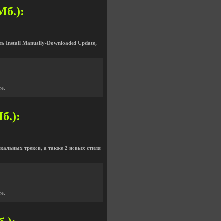
Мб.):
 Install Manually-Downloaded Update,
те.
б.):
кальных треков, а также 2 новых стиля
те.