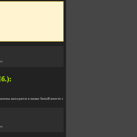
те.
б.):
раммы находятся в папке Install вместе с
те.