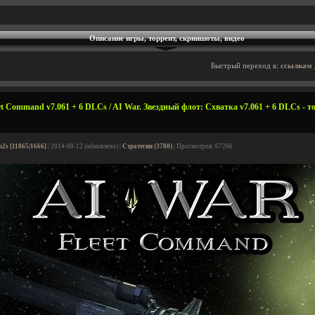
Описание игры, торрент, скриншоты, видео
Быстрый переход к:
ссылкам 
t Command v7.061 + 6 DLCs / AI War. Звездный флот: Схватка v7.061 + 6 DLCs - т
n2s [11865|1666]
| 2014-08-12 (обновлено) |
Стратегии (3780)
| Просмотров: 67266