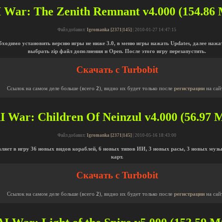
 War: The Zenith Remnant v4.000 (154.86 
Файл добавил:
Igromanka [2371|145]
| 2010-01-27 14:47:15
ходимо установить версию игры не ниже 3.0, в меню игры нажать Updates, далее нажать
выбрать zip файл дополнения и Open. После этого игру перезапустить.
Скачать с Turbobit
Ссылок на самом деле больше (всего
2
), видно их будет только после
регистрации
на сай
I War: Children Of Neinzul v4.000 (56.97 М
Файл добавил:
Igromanka [2371|145]
| 2010-05-16 18:43:00
вляет в игру 36 новых видов кораблей, 6 новых типов ИИ, 3 новых расы, 3 новых музы
карт.
Скачать с Turbobit
Ссылок на самом деле больше (всего
2
), видно их будет только после
регистрации
на сай