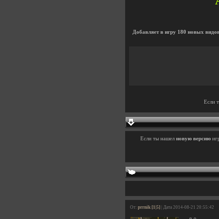
Добавляет в игру 180 новых видо
Если 
Если ты нашел
новую версию
иг
От:
prrnik [1|5]
| Дата 2014-08-21 20:55:42