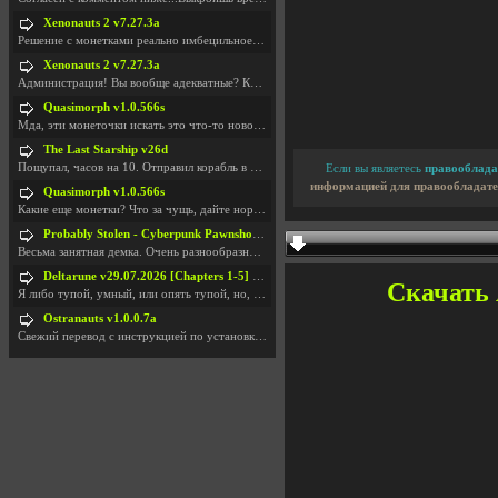
Xenonauts 2 v7.27.3a
Решение с монетками реально имбецильное. Как сдела
Xenonauts 2 v7.27.3a
Администрация! Вы вообще адекватные? Какие монетки
Quasimorph v1.0.566s
Мда, эти монеточки искать это что-то новое в сфере
The Last Starship v26d
Пощупал, часов на 10. Отправил корабль в другую Га
Если вы являетесь
правооблада
информацией для правообладате
Quasimorph v1.0.566s
Какие еще монетки? Что за чущь, дайте нормально ск
Probably Stolen - Cyberpunk Pawnshop Simulator v048c [Playtest]
Весьма занятная демка. Очень разнообразные механик
Deltarune v29.07.2026 [Chapters 1-5] / + RUS [Chapters 1-5]
Скачать 
Я либо тупой, умный, или опять тупой, но, вроде я
Ostranauts v1.0.0.7a
Свежий перевод с инструкцией по установкеhttps://g