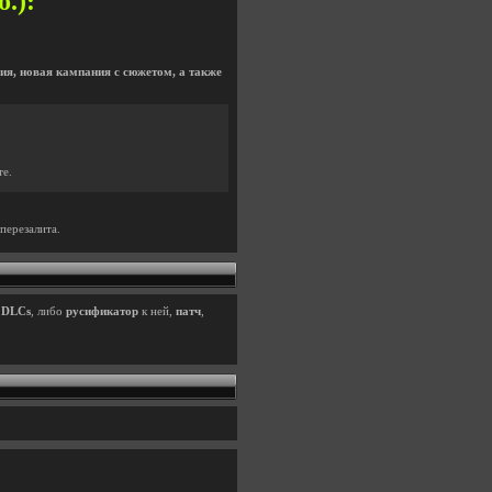
б.):
ия, новая кампания с сюжетом, а также
те.
перезалита.
6 DLCs
, либо
русификатор
к ней,
патч
,