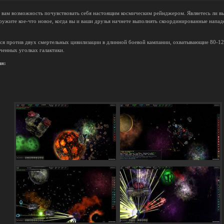
 вам возможность почувствовать себя настоящим космическим рейнджером. Являетесь ли в
аружите кое-что новое, когда вы и ваши друзья начнете выполнять скоординированные напад
ся против двух смертельных цивилизации в длинной боевой кампании, охватывающие 80-120
ченных уголках галактики.
ия: