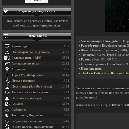
Скрыть рекламу с сайта
Чтоб скрыть всю рекламу с сайта, для начала
необходимо
зарегистрироваться
.
Игры для PC
• SGi навигация / Navigation:
Игр
• Разработчик / Developer:
Arcen 
Арканоиды
155
• Жанр / Genre:
Стратегии
(3780)
;
Платформеры (вид сбоку)
3991
• Тип игры / Game Type:
Полная вер
Ролевые игры (RPG)
3506
• Размер / Size:
913.00 Мб.
Аркадные шутеры
2292
• Оценка игроков / Game Score:
9.
• Похожие игры:
Хорроры
1885
-
The Last Federation. Betrayed Ho
Тир, FPS, 3D-бродилки
4015
Игры с физикой
1308
Песочницы (Sandbox-игры)
1404
Уникальная космическая
стратегия р
Техника на колесах, гонки
1223
боевых единиц. Так же из особенност
разработчиков).
Леталки, скроллеры
1029
Аркады
3070
Английская версия игры
ОБНОВЛЕ
Файтинги
625
Текстовые, Roguelike
1701
Визуальные новеллы
215
Я ищу, квесты, приключения
6441