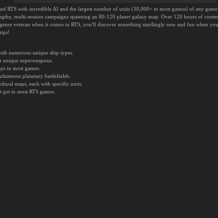
sed RTS with incredible AI and the largest number of units (30,000+ in most games) of any game
 lengthy, multi-session campaigns spanning an 80-120 planet galaxy map. Over 120 hours of conte
genre veteran when it comes to RTS, you'll discover something startlingly new and fun when you
hips!
with numerous unique ship types.
th unique superweapons.
ips in most games.
taneous planetary battlefields.
dural maps, each with specific units.
't get in most RTS games.