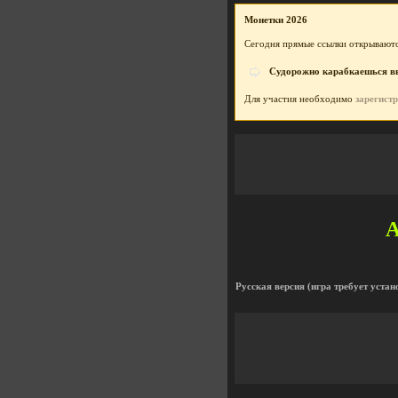
Монетки 2026
Сегодня прямые ссылки открываютс
Судорожно карабкаешься вве
Для участия необходимо
зарегист
A
Русская версия (игра требует устан