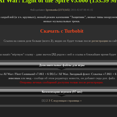
AI War: Light of the Spire v5.000 (153.59 М
Файл добавил:
Igromanka [2371|145]
| 2011-02-07 00:41:15
в кораблей (в т.ч. крупных), новый режим кампании "Защитник", новые типы вооружен
новые музыкальные треки.
Скачать с Turbobit
Ссылок на самом деле больше (всего
2
), видно их будет только после
регистрации
на сай
ты нашёл "мёртвую" ссылку - дави значок
[X]
рядом с ней и ссылка в ближайшее время будет 
Дополнительные файлы для игры
ры
AI War: Fleet Command v7.061 + 6 DLCs / AI War. Звездный флот: Схватка v7.061 + 
левелпак
или
мод
- сообщи об этом редактору новости, он добавит сюда доп. файл.
Отправка личных сообщений доступна только после регистрации.
Комментарии игроков (97 шт.)
[1]
2
3
Следующая страница »