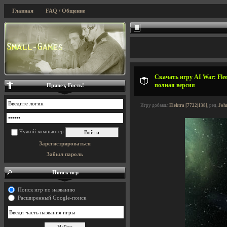
Главная
FAQ / Общение
Скачать игру AI War: Flee
полная версия
Привет, Гость!
Игру добавил
Elektra [7722|138]
, ред.
Joh
Чужой компьютер
Зарегистрироваться
Забыл пароль
Поиск игр
Поиск игр по названию
Расширенный Google-поиск