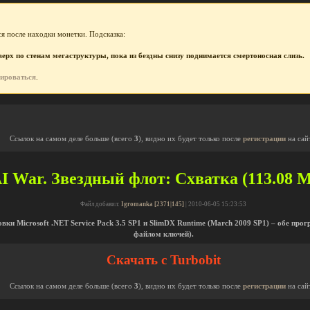
я после находки монетки. Подсказка:
рх по стенам мегаструктуры, пока из бездны снизу поднимается смертоносная слизь.
рироваться
.
Ссылок на самом деле больше (всего
3
), видно их будет только после
регистрации
на сай
I War. Звездный флот: Схватка (113.08 М
Файл добавил:
Igromanka [2371|145]
| 2010-06-05 15:23:53
овки Microsoft .NET Service Pack 3.5 SP1 и SlimDX Runtime (March 2009 SP1) – обе прог
файлом ключей).
Скачать с Turbobit
Ссылок на самом деле больше (всего
3
), видно их будет только после
регистрации
на сай