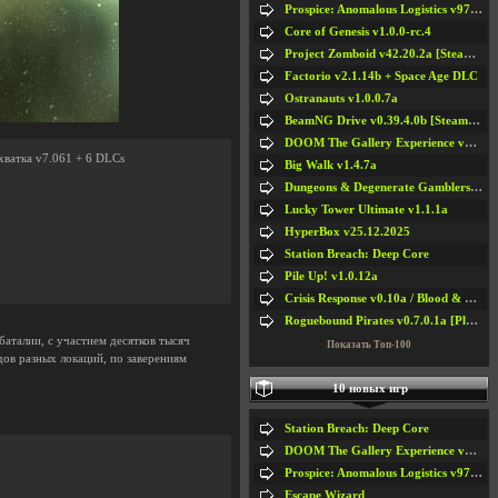
Prospice: Anomalous Logistics v97 [Playtest]
Core of Genesis v1.0.0-rc.4
Project Zomboid v42.20.2a [Steam Early Access]
Factorio v2.1.14b + Space Age DLC
Ostranauts v1.0.0.7a
BeamNG Drive v0.39.4.0b [Steam Early Access]
DOOM The Gallery Experience v1.4.2
хватка v7.061 + 6 DLCs
Big Walk v1.4.7a
Dungeons & Degenerate Gamblers v2.0.2a
Lucky Tower Ultimate v1.1.1a
HyperBox v25.12.2025
Station Breach: Deep Core
Pile Up! v1.0.12a
Crisis Response v0.10a / Blood & Bullet
Roguebound Pirates v0.7.0.1a [Playtest]
баталии, с участием десятков тысяч
Показать Топ-100
дов разных локаций, по заверениям
10 новых игр
Station Breach: Deep Core
DOOM The Gallery Experience v1.4.2
Prospice: Anomalous Logistics v97 [Playtest]
Escape Wizard