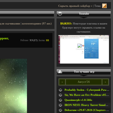
Скрыть правый сайдбар »
| Тема:
Youtube
для скачивания
|
комментариям (97 шт.)
ВАЖНО:
Некоторые плагины в вашем
браузере могут скрывать ссылки на
скачивание.
оррент,
Рейтинг:
9.9 (17)
| Баллы:
111
Топ лучших игр
«
Август'26
»
Probably Stolen - Cyberpunk Pawnshop Simulator v048c [Playtest]
Sir, We Have an Orc Problem v05.08.2026
Quasimorph v1.0.566s
IRON NEST: Heavy Turret Simulator v1.0a
Deltarune v29.07.2026 [Chapters 1-5] / + RUS [Chapters 1-5]