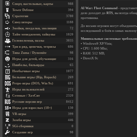
Спорт, настольные, карты
988
AI War: Fleet Command
- представит
Tower Defense
394
дело доходит до
RTS
, вы всегда обн
Стратегии
3780
противника.
Симуляторы
1188
До восьми игроков могут объединить
Змейки, поедалки, эволюция
72
исследований и боёв в самых малоизу
Тайм менеджмент, тайкуны
1020
Минимальные системные требован
Головоломки, пазлы
3035
• Windows® XP/Vista;
Три в ряд, цепочки, тетрисы
686
• CPU: 1.600 Mhz;
Типа Zuma / Dynomite
98
• RAM: 512 MB;
• DirectX 9c
Игры для детей, обучающие
316
Пинболы, бильярды
65
Необычные игры
1077
Большие игры (Rip, Repack)
269
Ретро-игры (DOS, Win 9x)
691
Игры пользователей
272
Сетевые / ХотСит
2320
Русские версии игр
8412
Игры для взрослых (18+)
130
VR-игры
399
Зомби игры
446
SGi-сборники
0
Создание игр
98