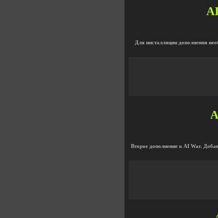
AI
Для инсталляции дополнения необ
A
Второе дополнение к AI War. Доба