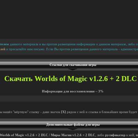
телем
данного материала и вы против размещения информации о данном материале, либо сс
лей
и присылайте нам письмо. Если Вы против размещения данного материала - администра
Ссылки для скачивания игры
Скачать Worlds of Magic v1.2.6 + 2 DLC 
Информация для восстановления – 3%
ты нашёл "мёртвую" ссылку - дави значок
[X]
рядом с ней и ссылка в ближайшее время будет 
Дополнительные файлы для игры
Worlds of Magic v1.2.6 + 2 DLC / Миры Магии v1.2.6 + 2 DLC
, либо
русификатор
к ней,
п