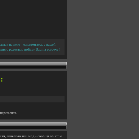
ылок на него - ознакомьтесь с нашей
ция с радостью пойдет Вам на встречу!
:
перезалита.
атч
,
левелпак
или
мод
- сообщи об этом