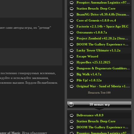
Prospice: Anomalous Logistics v97 [Playtest]
Station Breach: Deep Core
BeamNG Drive v0.39.4.0b [Steam Early Access]
Core of Genesis v1.0.0-rc.4
Factorio v2.1.14b + Space Age DLC
ают сами авторы игры, их "детище"
Ostranauts v1.0.0.7a
Project Zomboid v42.20.2a [Steam Early Access]
DOOM The Gallery Experience v1.4.2
Lucky Tower Ultimate v1.1.2a
Escape Wizard
HyperBox v25.12.2025
Dungeons & Degenerate Gamblers v2.0.2a
о постепенно генерируемых вселенных,
Big Walk v1.4.7a
едуйте и используйте заклинания,
Pile Up! v1.0.12a
тановлении высшим Лордом-Волшебником.
Original War - Sand of Siberia v1.6.30
Показать Топ-100
10 новых игр
Deliverance v0.0.9
Station Breach: Deep Core
DOOM The Gallery Experience v1.4.2
ster of Magic
. Игра объединяет
Prospice: Anomalous Logistics v97 [Playtest]