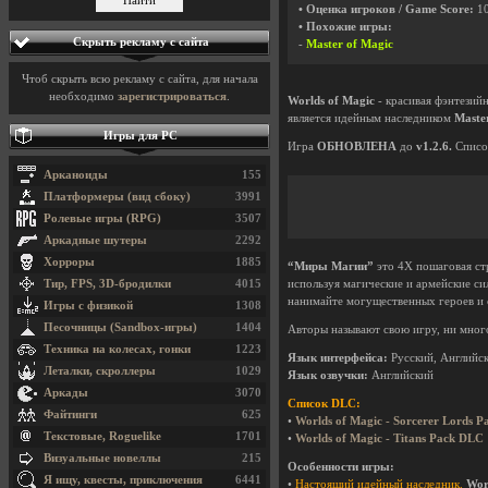
• Оценка игроков / Game Score:
1
• Похожие игры:
Скрыть рекламу с сайта
-
Master of Magic
Чтоб скрыть всю рекламу с сайта, для начала
необходимо
зарегистрироваться
.
Worlds of Magic
- красивая фэнтезий
является идейным наследником
Maste
Игры для PC
Игра
ОБНОВЛЕНА
до
v1.2.6.
Списо
Арканоиды
155
Платформеры (вид сбоку)
3991
Ролевые игры (RPG)
3507
Аркадные шутеры
2292
Хорроры
1885
“Миры Магии”
это 4Х пошаговая стр
Тир, FPS, 3D-бродилки
4015
используя магические и армейские си
нанимайте могущественных героев и 
Игры с физикой
1308
Песочницы (Sandbox-игры)
1404
Авторы называют свою игру, ни много
Техника на колесах, гонки
1223
Язык интерфейса:
Русский, Английск
Леталки, скроллеры
1029
Язык озвучки:
Английский
Аркады
3070
Список DLC:
Файтинги
625
•
Worlds of Magic - Sorcerer Lords 
Текстовые, Roguelike
1701
•
Worlds of Magic - Titans Pack DLC
Визуальные новеллы
215
Особенности игры:
Я ищу, квесты, приключения
6441
•
Настоящий идейный наследник.
Wor