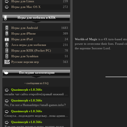
Игры для Linux
239
Игры для Mac OS X
272
Игры для мобилок и КПК
Игры для Android
1683
Игры для iPhone
309
Игры для iPad
24
Worlds of Magic
is a 4X turn-based str
power to overcome their foes. Found citi
Java-игры для мобилки
231
the supreme Sorcerer Lord.
Игры для КПК (Pocket PC)
78
Игры для Symbian
51
Русские версии игр
563
Последние комментарии
+ сообщения из FAQ
Quasimorph v1.0.566s
онлайн чат сайта откройте(правый нижний угол экран
Quasimorph v1.0.566s
No, I'm not a Humanhttps://small-games.info/?
Quasimorph v1.0.566s
Спокуха...подождите недельку...пока админов отпуст
Quasimorph v1.0.566s
Я не так часто играю в игры, поэтму подсказка про