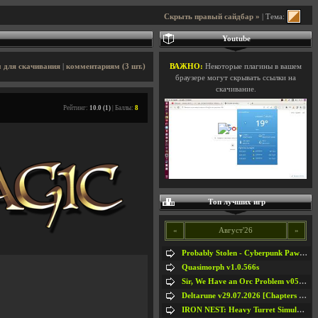
Скрыть правый сайдбар »
| Тема:
Youtube
 для скачивания
|
комментариям (3 шт.)
ВАЖНО:
Некоторые плагины в вашем
браузере могут скрывать ссылки на
скачивание.
Рейтинг:
10.0 (1)
| Баллы:
8
Топ лучших игр
«
Август'26
»
Probably Stolen - Cyberpunk Pawnshop Simulator v048c [Playtest]
Quasimorph v1.0.566s
Sir, We Have an Orc Problem v05.08.2026
Deltarune v29.07.2026 [Chapters 1-5] / + RUS [Chapters 1-5]
IRON NEST: Heavy Turret Simulator v1.0a