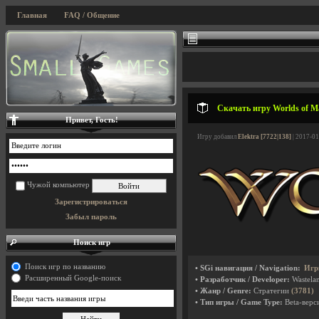
Главная
FAQ / Общение
Скачать игру Worlds of Ma
Привет, Гость!
Игру добавил
Elektra [7722|138]
| 2017-01
Чужой компьютер
Зарегистрироваться
Забыл пароль
Поиск игр
Поиск игр по названию
• SGi навигация / Navigation:
Игр
Расширенный Google-поиск
• Разработчик / Developer:
Wastelan
• Жанр / Genre:
Стратегии
(3781)
• Тип игры / Game Type:
Beta-верси