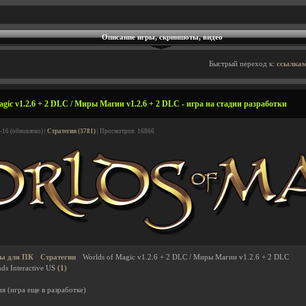
Описание игры, скриншоты, видео
Быстрый переход к:
ссылкам
gic v1.2.6 + 2 DLC / Миры Магии v1.2.6 + 2 DLC - игра на стадии разработки
-16 (обновлено) |
Стратегии (3781)
| Просмотров: 16866
ы для ПК
Стратегии
Worlds of Magic v1.2.6 + 2 DLC / Миры Магии v1.2.6 + 2 DLC
ds Interactive US
(1)
я (игра еще в разработке)