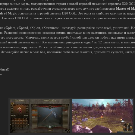
енерированные карты, могущественные герои) с новой игровой механикой (правила D20 OG
игра делается с нуля, разработчики стараются возродить дух игровой классики
Master of Ma
ds of Magic
основаны на игровой системе D20 OGL. Это одна из наиболее удачных из когда
. Система D20 OGL позволяет нам создавать интересных юнитов с уникальными свойствами
же eXplore, eXpand, eXploit, eXterminate – исследуй, расширяйся, используй, уничтожай. И
 Расширяй свою империю, создавая армию, приглашая в нее наёмников, основывая и захват
воего могущества. Уничтожь своих врагов грубой силой или одержи победу над ними дипло
ашей новой системы магии! Все заклинания принадлежат одной из 12 школ магии, в зависи
ть заклинания разрушения. Можно комбинировать школы магии для доступа к новым заклин
 Используйте магию в поле боя, насылайте глобальные заклятия, призывайте существ, накла
 бита!)
ше