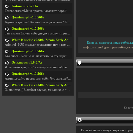
Katanaut v1.201a
Torent сказал:Меня просто накаляют порой речи о то
Quasimorph v1.0.566s
Администрация! Вы вообще адекватные? Какие монетки
Quasimorph v1.0.566s
patr сказал:Засунь себе дилдо в жопу и пришли фотк
White Knuckle v0.60h [Steam Early Access]
Если вы являетесь
правооблада
Admiral_PUG сказал:чет желания нет к вам сюда захо
информацией для правообладате
Quasimorph v1.0.566s
Кто знает - можно ли накатить на эту версию моды?
Ostranauts v1.0.0.7a
Я слишком туп, чтоб самому плагин собрать. И что-т
Quasimorph v1.0.566s
Админы сайта превзошли себя. Что дальше? Засунь се
White Knuckle v0.60h [Steam Early Access]
О. монетка ;)В любом случае, механика с поиском мо
Если 
Если ты нашел
новую версию
игры