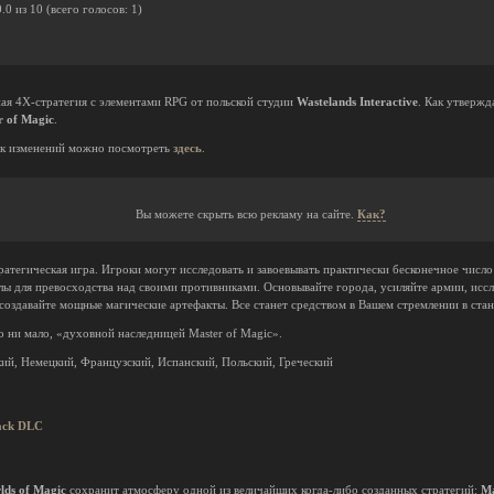
0.0
из
10
(всего голосов:
1
)
ная 4X-стратегия с элементами RPG от польской студии
Wastelands Interactive
. Как утвержд
r of Magic
.
к изменений можно посмотреть
здесь
.
Вы можете скрыть всю рекламу на сайте.
Как?
атегическая игра. Игроки могут исследовать и завоевывать практически бесконечное числ
лы для превосходства над своими противниками. Основывайте города, усиляйте армии, иссл
создавайте мощные магические артефакты. Все станет средством в Вашем стремлении в с
 ни мало, «духовной наследницей Master of Magic».
ий, Немецкий, Французский, Испанский, Польский, Греческий
Pack DLC
lds of Magic
сохранит атмосферу одной из величайших когда-либо созданных стратегий:
Ma