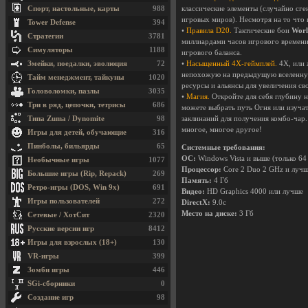
Спорт, настольные, карты
988
классические элементы (случайно сг
игровых миров). Несмотря на то что 
Tower Defense
394
•
Правила D20.
Тактические бои
Worl
Стратегии
3781
миллиардами часов игрового времени
Симуляторы
1188
игрового баланса.
Змейки, поедалки, эволюция
72
•
Насыщенный 4X-геймплей.
4X, или 
непохожую на предыдущую вселенную.
Тайм менеджмент, тайкуны
1020
ресурсы и альянсы для увеличения с
Головоломки, пазлы
3035
•
Магия.
Откройте для себя глубину н
Три в ряд, цепочки, тетрисы
686
можете выбрать путь Огня или изуча
Типа Zuma / Dynomite
98
заклинаний для получения комбо-чар.
многое, многое другое!
Игры для детей, обучающие
316
Пинболы, бильярды
65
Системные требования:
ОС:
Windows Vista и выше (только 64
Необычные игры
1077
Процессор:
Core 2 Duo 2 GHz и луч
Большие игры (Rip, Repack)
269
Память:
4 Гб
Ретро-игры (DOS, Win 9x)
691
Видео:
HD Graphics 4000 или лучше
Игры пользователей
272
DirectX:
9.0c
Место на диске:
3 Гб
Сетевые / ХотСит
2320
Русские версии игр
8412
Игры для взрослых (18+)
130
VR-игры
399
Зомби игры
446
SGi-сборники
0
Создание игр
98