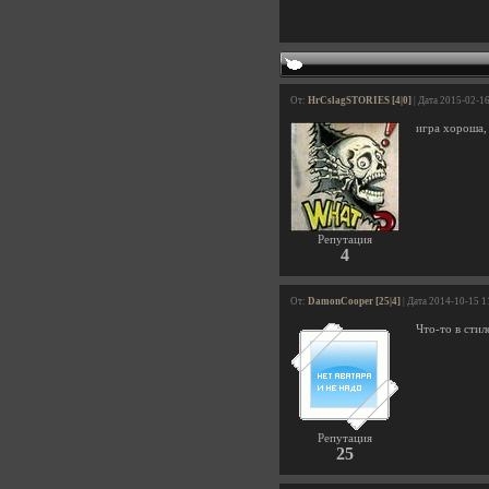
От:
HrCslagSTORIES [4|0]
| Дата 2015-02-1
игра хороша,
Репутация
4
От:
DamonCooper [25|4]
| Дата 2014-10-15 1
Что-то в стил
Репутация
25