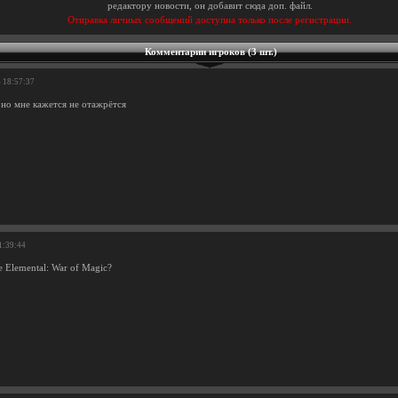
редактору новости, он добавит сюда доп. файл.
Отправка личных сообщений доступна только после регистрации.
Комментарии игроков (3 шт.)
6 18:57:37
 но мне кажется не отажрётся
1:39:44
е Elemental: War of Magic?