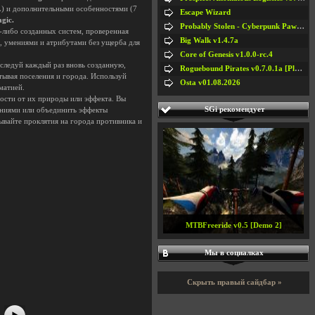
L) и дополнительными особенностями (7
Escape Wizard
gic.
Probably Stolen - Cyberpunk Pawnshop Simulator v048c [Playtest]
-либо созданных систем, проверенная
Big Walk v1.4.7a
, умениями и атрибутами без ущерба для
Core of Genesis v1.0.0-rc.4
сследуй каждый раз вновь созданную,
Roguebound Pirates v0.7.0.1a [Playtest]
ывая поселения и города. Используй
Osta v01.08.2026
матией.
мости от их природы или эффекта. Вы
SGi рекомендует
аниями или объединить эффекты
дывайте проклятия на города противника и
MTBFreeride v0.5 [Demo 2]
#5
#6
Мы в социалках
#7
#8
Скрыть правый сайдбар »