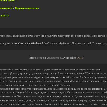
ian Gods [GOG]
Цивилизация 2 : Проверка временем
e r36.03
того слова. Вышедшая в 1989 году игра получила массу наград, а также внесло множество н
антируется и на
Vista
, и на
Windows 7
без "танцев с бубнами". Поставь и играй! В папке с и
Вы можете скрыть всю рекламу на сайте.
Как?
тратегий, расхваленная на все лады и удостоенная всех возможных наград тех времен.
а-отца (Будды, Кришны, нужное подчеркнуть). А чем занимаются боги? Правильно, утюжат 
 удобно расположилась в аккурат в двух метрах от нашей скромной обители и, разумеется
увиев, Всемирными потопами, браво швыряются молотами Мьёлльнирами и толпами озверев
их идолопоклонников с политико-теологической карты мира.
 впервые в истории игростроения была реализована система непрямого контроля юнитами. Р
рных пророка (Иисуса, Мохаммеда, нужное подчеркнуть). Он - единственное существо в не
 мышекликом. Этот исцелитель сифилитиков тащит у себя на горбу неподъемный Анк, и, уз
венадцать апостолов (тринадцать, пятьдесят один, тыща, нужное подчеркнуть, ненужное за
овершать бравый променад за Великим Кормчим и бросать якорь по команде там, где тепло, 