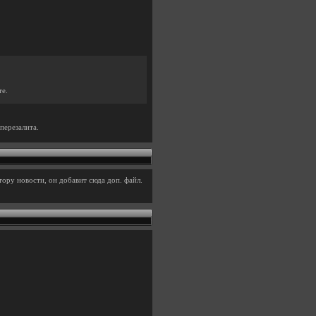
те.
перезалита.
ору новости, он добавит сюда доп. файл.