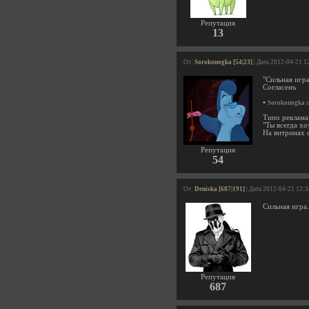
Репутация
13
От:
Sorokonogka [54|23]
| Дата 2012-04-21 1
"Сильная игра
Согласенъ
•
Sorokonogka
п
Типо реклама
"Ты всегда хо
На витринах с
Репутация
54
От:
Deniska [687|191]
| Дата 2012-04-21 12:
Сильная игра.
Репутация
687