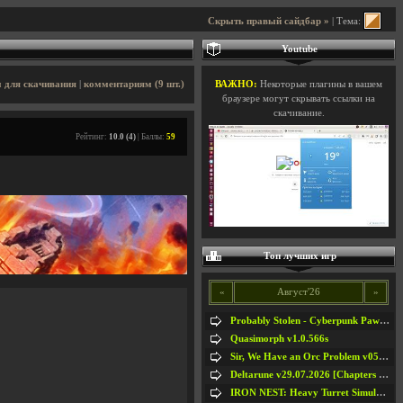
Скрыть правый сайдбар »
| Тема:
Youtube
 для скачивания
|
комментариям (9 шт.)
ВАЖНО:
Некоторые плагины в вашем
браузере могут скрывать ссылки на
скачивание.
Рейтинг:
10.0 (4)
| Баллы:
59
Топ лучших игр
«
Август'26
»
Probably Stolen - Cyberpunk Pawnshop Simulator v048c [Playtest]
Quasimorph v1.0.566s
Sir, We Have an Orc Problem v05.08.2026
Deltarune v29.07.2026 [Chapters 1-5] / + RUS [Chapters 1-5]
IRON NEST: Heavy Turret Simulator v1.0a