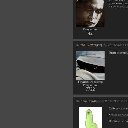
это мега-хит!
ровняешь рель
на сеге как р
Репутация
42
От:
Elektra [7722|138]
| Дата 2012-04-22 09:
Этим и отлич
Группа:
Редактор
Репутация
7722
От:
Nikss [13|44]
| Дата 2012-04-21 22:50:26
Сейчас скача
•
Nikss
полчасик
Вообще не пон