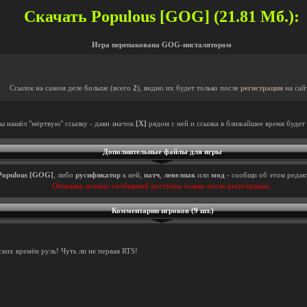
Скачать Populous [GOG] (21.81 Мб.):
Игра перепакована GOG-инсталятором
Ссылок на самом деле больше (всего
2
), видно их будет только после
регистрации
на сай
ты нашёл "мёртвую" ссылку - дави значок
[X]
рядом с ней и ссылка в ближайшее время будет 
Дополнительные файлы для игры
Populous [GOG]
, либо
русификатор
к ней,
патч
,
левелпак
или
мод
- сообщи об этом редакт
Отправка личных сообщений доступна только после регистрации.
Комментарии игроков (9 шт.)
ких времён руль! Чуть ли не первая RTS!