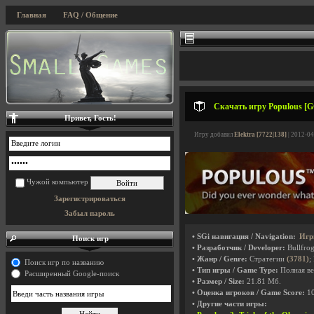
Главная
FAQ / Общение
Скачать игру Populous [G
Привет, Гость!
Игру добавил
Elektra [7722|138]
| 2012-04
Чужой компьютер
Зарегистрироваться
Забыл пароль
• SGi навигация / Navigation:
Игр
Поиск игр
• Разработчик / Developer:
Bullfro
• Жанр / Genre:
Стратегии
(3781)
;
Поиск игр по названию
• Тип игры / Game Type:
Полная ве
Расширенный Google-поиск
• Размер / Size:
21.81 Мб.
• Оценка игроков / Game Score:
1
• Другие части игры: