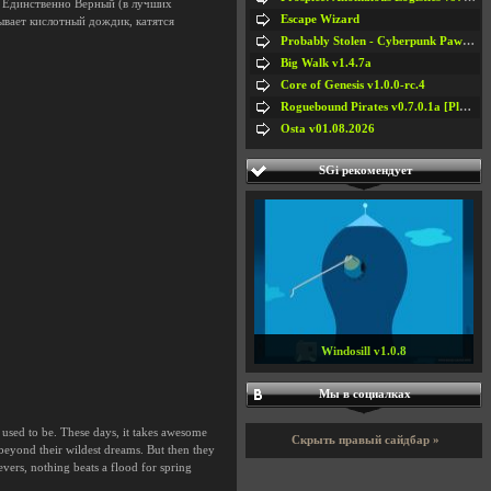
 - Единственно Верный (в лучших
Escape Wizard
ывает кислотный дождик, катятся
Probably Stolen - Cyberpunk Pawnshop Simulator v048c [Playtest]
Big Walk v1.4.7a
Core of Genesis v1.0.0-rc.4
Roguebound Pirates v0.7.0.1a [Playtest]
Osta v01.08.2026
SGi рекомендует
Windosill v1.0.8
Мы в социалках
t used to be. These days, it takes awesome
Скрыть правый сайдбар »
beyond their wildest dreams. But then they
vers, nothing beats a flood for spring