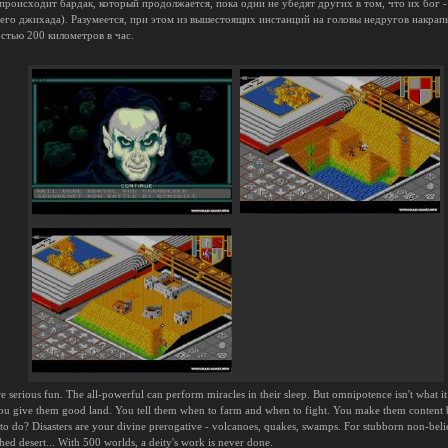
происходит бардак, который продолжается, пока одни не убедят других в том, что их бог
его джихада). Разумеется, при этом из вышестоящих инстанций на головы недругов накрап
остью 200 километров в час.
re serious fun. The all-powerful can perform miracles in their sleep. But omnipotence isn't what i
 You give them good land. You tell them when to farm and when to fight. You make them content 
 to do? Disasters are your divine prerogative - volcanoes, quakes, swamps. For stubborn non-belie
ched desert... With 500 worlds, a deity's work is never done.