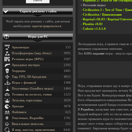
-
Populous 2: Trials of the Olymp
• Похожие игры:
-
Civilization 2 : Test of Time / 
Скрыть рекламу с сайта
-
Civilization / Цивилизация
-
Reprisal r36.03 / Reprisal Univers
Чтоб скрыть всю рекламу с сайта, для начала
-
Planitia v0.81
необходимо
зарегистрироваться
.
-
Cubesis v1.4.1.0
Игры для PC
Легендарная игра, в прямом смысле э
Арканоиды
155
непрямое управление юнитами.
Платформеры (вид сбоку)
3991
Это
GOG-издание
игры - запуск гар
Ролевые игры (RPG)
3507
Аркадные шутеры
2292
Хорроры
1885
Тир, FPS, 3D-бродилки
4015
Игры с физикой
1308
Игра, открывшая новую эру в жанре с
Песочницы (Sandbox-игры)
1404
Нам предлагают примерить личину Бог
Техника на колесах, гонки
1223
Вот и мы будем. Конкурирующая фирма
боги обмениваются извержениями Вез
Леталки, скроллеры
1029
исчезновения одной банды осатаневш
Аркады
3070
В
Populous
, насколько мне известно,
Файтинги
625
Буддой выбирает себе из числа неве
Текстовые, Roguelike
1701
можно приказать куда-то паломничать
вокруг него очень скоро соберутся д
Визуальные новеллы
215
пламени). Авральная команда будет с
Я ищу, квесты, приключения
6441