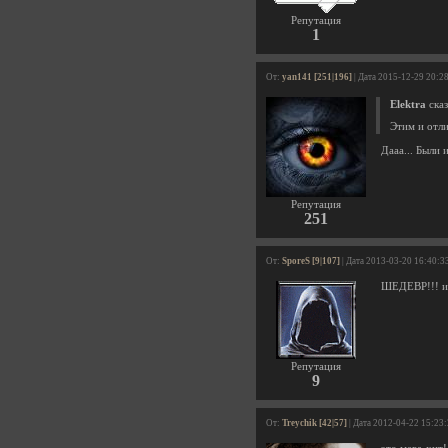
Репутация
1
От:
yan141 [251|196]
| Дата 2015-12-29 20:2
Elektra
сказ
Этим и отли
Дааа... Были 
Репутация
251
От:
SporeS [9|107]
| Дата 2013-03-20 16:40:3
ШЕДЕВР!!! иг
Репутация
9
От:
Treychik [42|57]
| Дата 2012-04-22 15:23