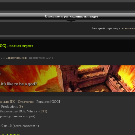
Описание игры, скриншоты, видео
Быстрый переход к:
ссылкам
OG] - полная версия
-21 |
Стратегии (3781)
| Просмотров: 12544
ы для ПК
Стратегии
Populous [GOG]
g Productions
(9)
 Ретро-игры (DOS, Win 9x)
(691)
рсия (установи и играй)
0.0
из
10
(всего голосов:
4
)