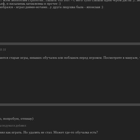
!! всем любителям стратегий...сказать что это? - с него тупо слизали идею Фром дасты :)...
еф, и насылаешь катаклизмы и прочее :)
азобрался - играл днями-ночами...у друга лицушка была - японская :)
58:10
аются старые игры, никаких обучалок или поблажек перед игроком. Посмотрите в мануале, 
ю, попробую, отпишу)
а подумал и добавил:
ял как играть. Но удалять не стал. Может где-то обучалка есть?