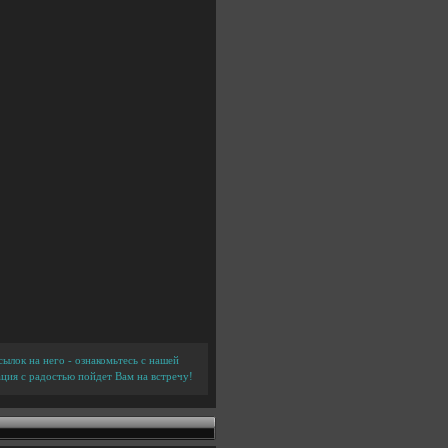
ылок на него - ознакомьтесь с нашей
ция с радостью пойдет Вам на встречу!