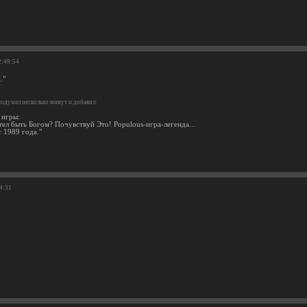
2:49:54
."
одумал несколько минут и добавил:
 игры:
тел быть Богом? Почувствуй Это! Populous-игра-легенда...
 1989 года."
34:31