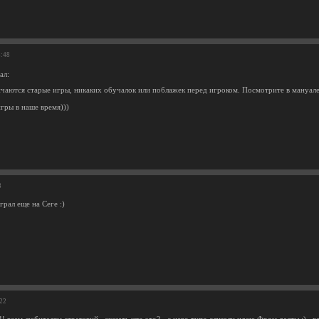
8:48
ал:
чаются старые игры, никаких обучалок или поблажек перед игроком. Посмотрите в мануале,
игры в наше время)))
3
рал еще на Сеге :)
:22