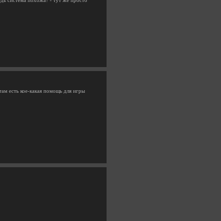
ведь система похожа? - тут же просто
там есть кое-какая помощь для игры