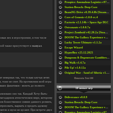
Prospice: Anomalous Logistics v97 [Playtest]
Station Breach: Deep Core
BeamNG Drive v0.39.4.0b [Steam Early Access]
Core of Genesis v1.0.0-rc.4
Factorio v2.1.14b + Space Age DLC
Ostranauts v1.0.0.7a
Project Zomboid v42.20.2a [Steam Early Access]
DOOM The Gallery Experience v1.4.2
овых вех в игростроение, в том числе
Lucky Tower Ultimate v1.1.2a
грой также присутствует и
мануал
.
Escape Wizard
HyperBox v25.12.2025
Dungeons & Degenerate Gamblers v2.0.2a
Big Walk v1.4.7a
Pile Up! v1.0.12a
Original War - Sand of Siberia v1.6.30
неверных так, что только клочья летят.
Показать Топ-100
, тоже не спит. На протяжении всей игры
ших фанатиков - вплоть до полного
10 новых игр
еализовано оно так. Каждый Хочу-Быть-
Deliverance v0.0.9
благодарном атеистическом мире, которому
рев божественное сияние данного реликта,
Station Breach: Deep Core
штриховать, вырвать и предать адскому
DOOM The Gallery Experience v1.4.2
светло и мухи не кусают. При встрече двух
Prospice: Anomalous Logistics v97 [Playtest]