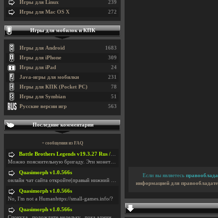
Игры для Linux
239
Игры для Mac OS X
272
Игры для мобилок и КПК
Игры для Android
1683
Игры для iPhone
309
Игры для iPad
24
Java-игры для мобилки
231
Игры для КПК (Pocket PC)
78
Игры для Symbian
51
Русские версии игр
563
Последние комментарии
+ сообщения из FAQ
Battle Brothers Legends v19.3.27 Rus / + Battle Brothers Legends v19.3.39 Eng
Можно пояснительную бригаду. Эти монетки, они в ка
Quasimorph v1.0.566s
Если вы являетесь
правооблада
онлайн чат сайта откройте(правый нижний угол экран
информацией для правообладате
Quasimorph v1.0.566s
No, I'm not a Humanhttps://small-games.info/?
Quasimorph v1.0.566s
Спокуха...подождите недельку...пока админов отпуст