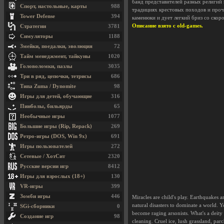
банд представителей разных религий 
Спорт, настольные, карты
988
традициях крестовых походов и проч
Tower Defense
394
каменюки и дует легкий бриз со скор
Описание взято с old-games.
Стратегии
3781
Симуляторы
1188
Змейки, поедалки, эволюция
72
Тайм менеджмент, тайкуны
1020
Головоломки, пазлы
3035
Три в ряд, цепочки, тетрисы
686
Типа Zuma / Dynomite
98
Игры для детей, обучающие
316
Пинболы, бильярды
65
Необычные игры
1077
Большие игры (Rip, Repack)
269
Ретро-игры (DOS, Win 9x)
691
Игры пользователей
272
Сетевые / ХотСит
2320
Русские версии игр
8412
Игры для взрослых (18+)
130
VR-игры
399
Зомби игры
446
Miracles are child's play. Earthquakes a
natural disasters to dominate a world.
SGi-сборники
0
become raging arsonists. What's a deity
Создание игр
98
cleaning. Cruel ice, lush grassland, par