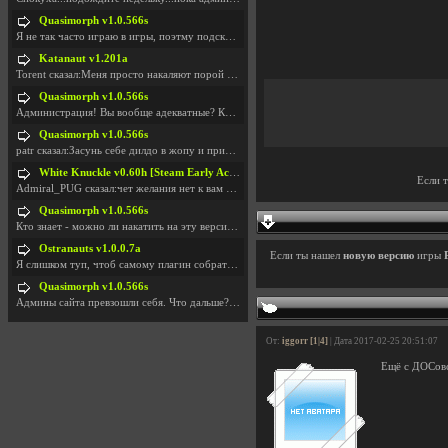
Quasimorph v1.0.566s
Я не так часто играю в игры, поэтму подсказка про
Katanaut v1.201a
Torent сказал:Меня просто накаляют порой речи о то
Quasimorph v1.0.566s
Администрация! Вы вообще адекватные? Какие монетки
Quasimorph v1.0.566s
patr сказал:Засунь себе дилдо в жопу и пришли фотк
White Knuckle v0.60h [Steam Early Access]
Если 
Admiral_PUG сказал:чет желания нет к вам сюда захо
Quasimorph v1.0.566s
Кто знает - можно ли накатить на эту версию моды?
Ostranauts v1.0.0.7a
Если ты нашел
новую версию
игры
Я слишком туп, чтоб самому плагин собрать. И что-т
Quasimorph v1.0.566s
Админы сайта превзошли себя. Что дальше? Засунь се
От:
iggorr [1|4]
| Дата 2017-02-25 20:51:07
Ещё с ДОСовс