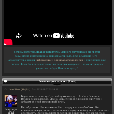
Если вы являетесь
правообладателем
данного материала и вы против
размещения информации о данном материале, либо ссылок на него -
ознакомьтесь с нашей
информацией для правообладателей
и присылайте нам
письмо. Если Вы против размещения данного материала - администрация с
радостью пойдет Вам на встречу!
Комментарии игроков (1 шт.)
От:
LotusBlade [434|211]
| Дата 2020-09-07 05:56:03
Карточная игра не требует собирать колоду... Колбаса без мяса?
Воздух без кислорода? Ладно, давайте пробежимся по минусам и
забудем об этой атрофийной 'игре'.
Нет обучения. Нет кампании. Нет поддержки онлайн-битв. Вы
Репутация
попадаете в игру, ничего не понимая, стартует таймер и враг начинает
434
действовать. Всё в реальном времени, не пошагово. Все карты сразу