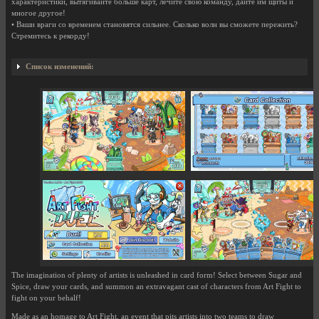
характеристики, вытягивайте больше карт, лечите свою команду, дайте им щиты и
многое другое!
• Ваши враги со временем становятся сильнее. Сколько волн вы сможете пережить?
Стремитесь к рекорду!
Список изменений:
The imagination of plenty of artists is unleashed in card form! Select between Sugar and
Spice, draw your cards, and summon an extravagant cast of characters from Art Fight to
fight on your behalf!
Made as an homage to Art Fight, an event that pits artists into two teams to draw