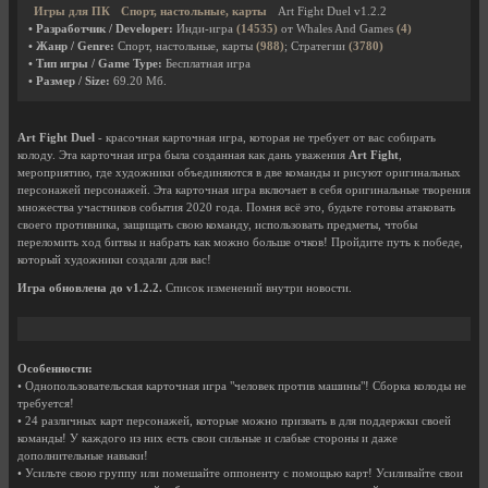
Игры для ПК
Спорт, настольные, карты
Art Fight Duel v1.2.2
• Разработчик / Developer:
Инди-игра
(14535)
от Whales And Games
(4)
• Жанр / Genre:
Спорт, настольные, карты
(988)
; Стратегии
(3780)
• Тип игры / Game Type:
Бесплатная игра
• Размер / Size:
69.20 Мб.
Art Fight Duel
- красочная карточная игра, которая не требует от вас собирать
колоду. Эта карточная игра была созданная как дань уважения
Art Fight
,
мероприятию, где художники объединяются в две команды и рисуют оригинальных
персонажей персонажей. Эта карточная игра включает в себя оригинальные творения
множества участников события 2020 года. Помня всё это, будьте готовы атаковать
своего противника, защищать свою команду, использовать предметы, чтобы
переломить ход битвы и набрать как можно больше очков! Пройдите путь к победе,
который художники создали для вас!
Игра обновлена до v1.2.2.
Список изменений внутри новости.
Особенности:
• Однопользовательская карточная игра "человек против машины"! Сборка колоды не
требуется!
• 24 различных карт персонажей, которые можно призвать в для поддержки своей
команды! У каждого из них есть свои сильные и слабые стороны и даже
дополнительные навыки!
• Усильте свою группу или помешайте оппоненту с помощью карт! Усиливайте свои