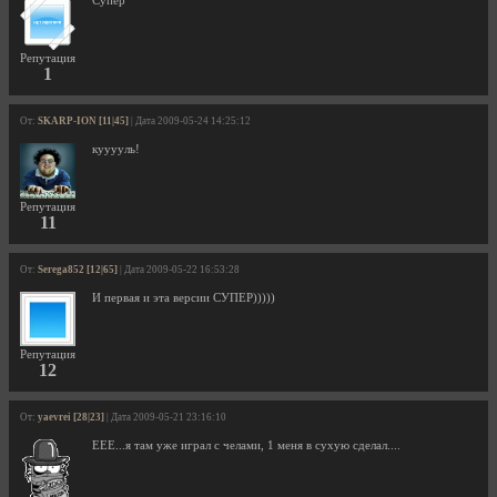
Супер
Репутация
1
От:
SKARP-ION [11|45]
| Дата 2009-05-24 14:25:12
кууууль!
Репутация
11
От:
Serega852 [12|65]
| Дата 2009-05-22 16:53:28
И первая и эта версии СУПЕР)))))
Репутация
12
От:
yaevrei [28|23]
| Дата 2009-05-21 23:16:10
ЕЕЕ...я там уже играл с челами, 1 меня в сухую сделал....