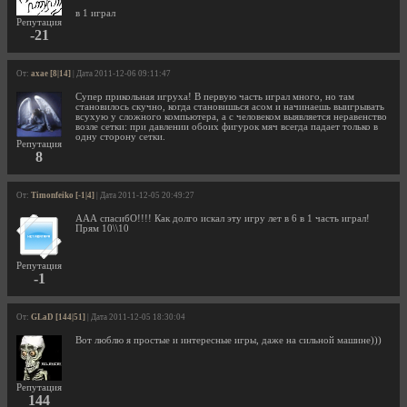
в 1 играл
Репутация
-21
От:
axae [8|14]
| Дата 2011-12-06 09:11:47
Супер прикольная игруха! В первую часть играл много, но там
становилось скучно, когда становишься асом и начинаешь выигрывать
всухую у сложного компьютера, а с человеком выявляется неравенство
возле сетки: при давлении обоих фигурок мяч всегда падает только в
одну сторону сетки.
Репутация
8
От:
Timonfeiko [-1|4]
| Дата 2011-12-05 20:49:27
ААА спасибО!!!! Как долго искал эту игру лет в 6 в 1 часть играл!
Прям 10\\10
Репутация
-1
От:
GLaD [144|51]
| Дата 2011-12-05 18:30:04
Вот люблю я простые и интересные игры, даже на сильной машине)))
Репутация
144