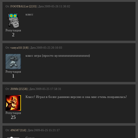
От:
FOOTBALLer [2|33]
| Дата 2009-05-26 11:30:02
класс
Репутация
2
От:
vanya111 [1|0]
| Дата 2009-05-25 20:10:03
класс игра (просто кулллллллллллллллллллл)
Репутация
1
От:
Z0Mb [25|58]
| Дата 2009-05-25 17:58:31
Класс! Играл в более раннюю версию и она мне очень понравилась!
Репутация
25
От:
496507 [1|4]
| Дата 2009-05-25 15:21:17