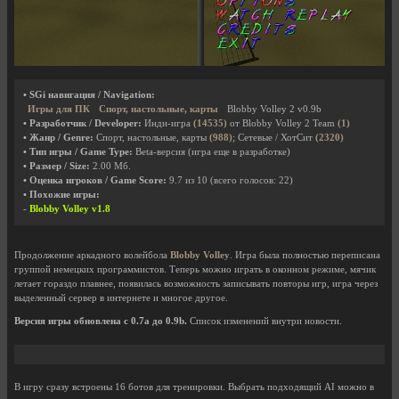
• SGi навигация / Navigation:
Игры для ПК
Спорт, настольные, карты
Blobby Volley 2 v0.9b
• Разработчик / Developer:
Инди-игра
(14535)
от Blobby Volley 2 Team
(1)
• Жанр / Genre:
Спорт, настольные, карты
(988)
; Сетевые / ХотСит
(2320)
• Тип игры / Game Type:
Beta-версия (игра еще в разработке)
• Размер / Size:
2.00 Мб.
• Оценка игроков / Game Score:
9.7
из
10
(всего голосов:
22
)
• Похожие игры:
-
Blobby Volley v1.8
Продолжение аркадного волейбола
Blobby Volley
. Игра была полностью переписана
группой немецких программистов. Теперь можно играть в оконном режиме, мячик
летает гораздо плавнее, появилась возможность записывать повторы игр, игра через
выделенный сервер в интернете и многое другое.
Версия игры обновлена с 0.7a до 0.9b.
Список изменений внутри новости.
В игру сразу встроены 16 ботов для тренировки. Выбрать подходящий AI можно в