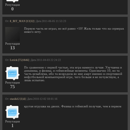
Репутация
0
От:
8_BIT_MAN [13|32]
| Дата 2011-06-05 11:53:23
Первую часть не играл, но всё равно +10! Жаль только что на серверах
никого нету.
Репутация
13
От:
Lerick [75|1046]
| Дата 2011-04-03 22:24:22
По сравнению с первой частью, эта игра намного лучше. Улучшена и
динамика, и физика, и геймплейные моменты. Однозначно 10, но та
часть незыблема, ибо та возродила во мне азарт именно в спортивной
нефутбольной компьютерной игре, чего больше я не почувствую, а
лишь испытаю.
Репутация
75
От:
stasik12 [1|4]
| Дата 2010-12-02 18:01:16
крутая игрушка на двоих. Физика и геймплей получше, чем в первом
Репутация
1