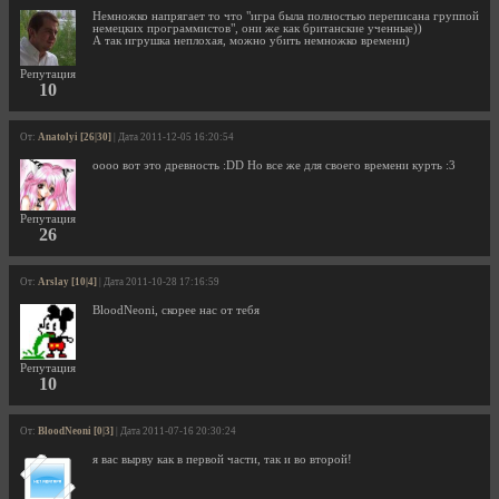
Немножко напрягает то что "игра была полностью переписана группой
немецких программистов", они же как британские ученные))
А так игрушка неплохая, можно убить немножко времени)
Репутация
10
От:
Anatolyi [26|30]
| Дата 2011-12-05 16:20:54
оооо вот это древность :DD Но все же для своего времени курть :3
Репутация
26
От:
Arslay [10|4]
| Дата 2011-10-28 17:16:59
BloodNeoni, скорее нас от тебя
Репутация
10
От:
BloodNeoni [0|3]
| Дата 2011-07-16 20:30:24
я вас вырву как в первой части, так и во второй!