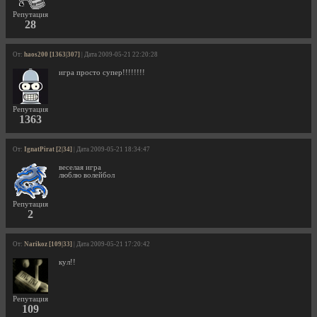
Репутация
28
От:
haos200 [1363|307]
| Дата 2009-05-21 22:20:28
игра просто супер!!!!!!!!
Репутация
1363
От:
IgnatPirat [2|34]
| Дата 2009-05-21 18:34:47
веселая игра
люблю волейбол
Репутация
2
От:
Narikoz [109|33]
| Дата 2009-05-21 17:20:42
кул!!
Репутация
109