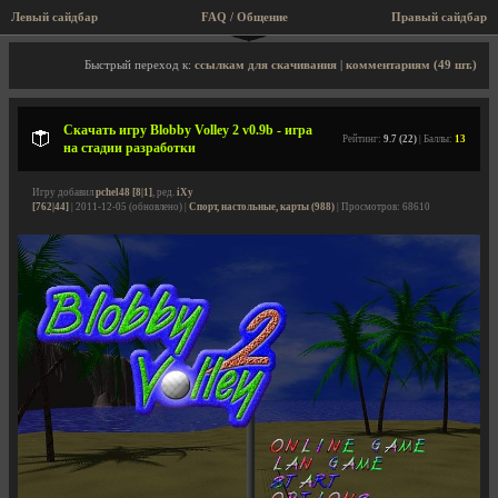
Левый сайдбар
FAQ / Общение
Правый сайдбар
Описание игры, скриншоты, видео
Быстрый переход к:
ссылкам для скачивания
|
комментариям (49 шт.)
Скачать игру Blobby Volley 2 v0.9b - игра
Рейтинг:
9.7 (22)
| Баллы:
13
на стадии разработки
Игру добавил
pchel48 [8|1]
, ред.
iXy
[762|44]
| 2011-12-05 (обновлено) |
Спорт, настольные, карты (988)
| Просмотров: 68610