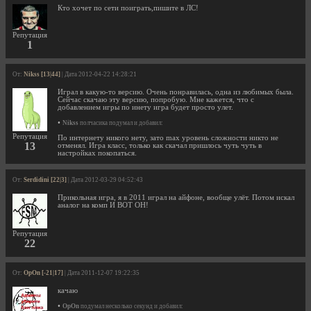
Кто хочет по сети поиграть,пишите в ЛС!
Репутация
1
От:
Nikss [13|44]
| Дата 2012-04-22 14:28:21
Играл в какую-то версию. Очень понравилась, одна из любимых была.
Сейчас скачаю эту версию, попробую. Мне кажется, что с
добавлением игры по инету игра будет просто улет.
•
Nikss
полчасика подумал и добавил:
Репутация
По интернету никого нету, зато max уровень сложности никто не
13
отменял. Игра класс, только как скачал пришлось чуть чуть в
настройках покопаться.
От:
Serdidini [22|3]
| Дата 2012-03-29 04:52:43
Прикольная игра, я в 2011 играл на айфоне, вообще улёт. Потом искал
аналог на комп И ВОТ ОН!
Репутация
22
От:
OpOn [-21|17]
| Дата 2011-12-07 19:22:35
качаю
•
OpOn
подумал несколько секунд и добавил: