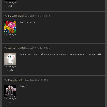
Репутация
85
От:
Pasha1996 [2|6]
| Дата 2009-05-31 13:54:03
Хочу по нету
Репутация
2
От:
salivan1 [575|88]
| Дата 2009-05-29 08:38:57
Какая классная!!! Мне очень понравилась, только никак не выиграю)))
Репутация
575
От:
Demon93 [5|69]
| Дата 2009-05-26 17:19:34
Круто!
Репутация
5