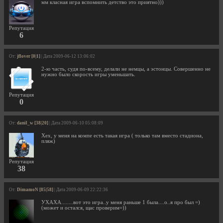
мм класная игра вспомнить детство это приятно)))
Репутация
6
От:
jflover [0|1]
| Дата 2009-06-12 13:06:02
2-ю часть, судя по-всему, делали не немцы, а эстонцы. Совершенно не
нужно было скорость игры уменьшать.
Репутация
0
От:
danil_w [38|20]
| Дата 2009-06-10 05:08:09
Хех, у меня на компе есть такая игра ( только там вместо стадиона,
пляж)
Репутация
38
От:
DimamoN [85|58]
| Дата 2009-06-09 22:22:36
УХАХА........вот это игра..у меня раньше 1 была....о..я про был =)
(может и остался, щас проверим=))