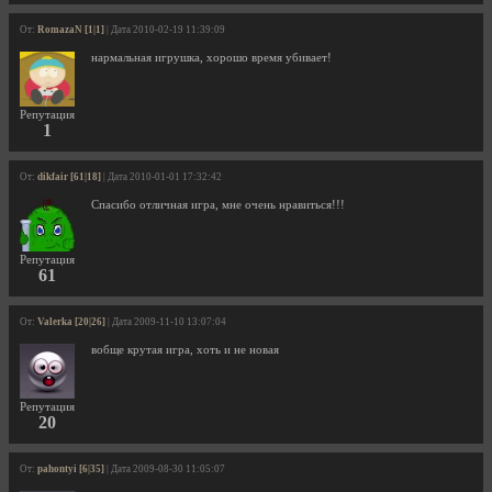
От:
RomazaN [1|1]
| Дата 2010-02-19 11:39:09
нармальная игрушка, хорошо время убивает!
Репутация
1
От:
dikfair [61|18]
| Дата 2010-01-01 17:32:42
Спасибо отличная игра, мне очень нравиться!!!
Репутация
61
От:
Valerka [20|26]
| Дата 2009-11-10 13:07:04
вобще крутая игра, хоть и не новая
Репутация
20
От:
pahontyi [6|35]
| Дата 2009-08-30 11:05:07