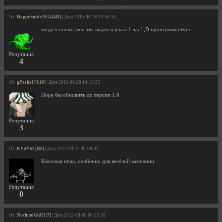
От:
HappySmile703 [4|41]
| Дата 2015-06-28 14:56:35
когда я посмотрел это видео я ржал 1 час! ;D проигрывал тупо
Репутация
4
От:
gPaskal [3|10]
| Дата 2015-06-28 14:10:33
Пора бы обновить до версии 1.0
Репутация
3
От:
KY4YM [0|0]
| Дата 2012-09-12 09:58:04
Классная игра, особенно для весёлой компании.
Репутация
0
От:
NochnoiGid [1|7]
| Дата 2012-08-09 00:55:38