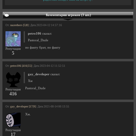
Комментарии игроков (3 шт.)
От:
nazeehors [5|0]
| Дата 2023-04-12 14:57:16
petro106
сказал:
Pastoral_Dude
по факту брат, по факту
Репутация
5
От:
petro106 [416|55]
| Дата 2023-04-12 11:52:51
gay_developer
сказал:
Хм
Pastoral_Dude
Репутация
416
От:
gay_developer [17|9]
| Дата 2021-08-14 00:13:55
Хм.
Репутация
17