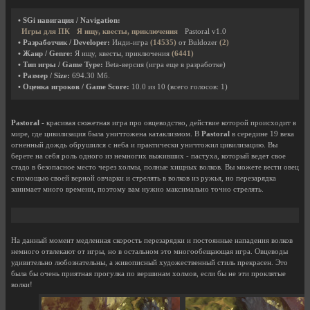
• SGi навигация / Navigation:
Игры для ПК
Я ищу, квесты, приключения
Pastoral v1.0
• Разработчик / Developer:
Инди-игра
(14535)
от Buldozer
(2)
• Жанр / Genre:
Я ищу, квесты, приключения
(6441)
• Тип игры / Game Type:
Beta-версия (игра еще в разработке)
• Размер / Size:
694.30 Мб.
• Оценка игроков / Game Score:
10.0
из
10
(всего голосов:
1
)
Pastoral
- красивая сюжетная игра про овцеводство, действие которой происходит в
мире, где цивилизация была уничтожена катаклизмом. В
Pastoral
в середине 19 века
огненный дождь обрушился с неба и практически уничтожил цивилизацию. Вы
берете на себя роль одного из немногих выживших - пастуха, который ведет свое
стадо в безопасное место через холмы, полные хищных волков. Вы можете вести овец
с помощью своей верной овчарки и стрелять в волков из ружья, но перезарядка
занимает много времени, поэтому вам нужно максимально точно стрелять.
На данный момент медленная скорость перезарядки и постоянные нападения волков
немного отвлекают от игры, но в остальном это многообещающая игра. Овцеводы
удивительно любознательны, а живописный художественный стиль прекрасен. Это
была бы очень приятная прогулка по вершинам холмов, если бы не эти проклятые
волки!