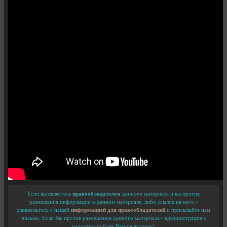
Если вы являетесь
правообладателем
данного материала и вы против
размещения информации о данном материале, либо ссылок на него -
ознакомьтесь с нашей
информацией для правообладателей
и присылайте нам
письмо. Если Вы против размещения данного материала - администрация с
радостью пойдет Вам на встречу!