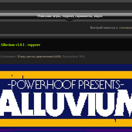
Описание игры, торрент, скриншоты, видео
Быстрый переход к:
ссылкам
lluvium v1.0.1 - торрент
3 (обновлено) |
Я ищу, квесты, приключения (6440)
| Просмотров: 3033