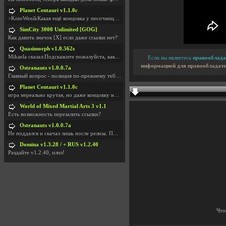
Planet Centauri v1.1.0c
>KotoWenikКакая ещё концовка у песочницы?..
SimCity 3000 Unlimited [GOG]
Как давить значок [X] если даже ссылки нет?
Quasimorph v1.0.562s
Mikaela сказал:Подскажите пожалуйста, как скачать
Если вы являетесь
правооблада
информацией для правообладате
Ostranauts v1.0.0.7a
Главный вопрос - полиция по-прежнему тебя таранит
Planet Centauri v1.1.0c
игра нереально крутая, но даже концовку не удосужи
World of Mixed Martial Arts 3 v1.1
Есть возможность перезалить ссылки?
Ostranauts v1.0.0.7a
Не поддался и скачал лишь после релиза. Посмотрим,
Domina v1.3.28 / + RUS v1.2.40
Раздайте v1.2.40, плиз!
Что