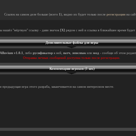
Ссылок на самом деле больше (всего
1
), видно их будет только после
регистрации
на сай
ты нашёл "мёртвую" ссылку - дави значок
[X]
рядом с ней и ссылка в ближайшее время будет 
Дополнительные файлы для игры
Alluvium v1.0.1
, либо
русификатор
к ней,
патч
,
левелпак
или
мод
- сообщи об этом редакт
Отправка личных сообщений доступна только после регистрации.
Комментарии игроков (1 шт.)
и предыдущая игра этого разраба, заканчивается на самом интересном месте.