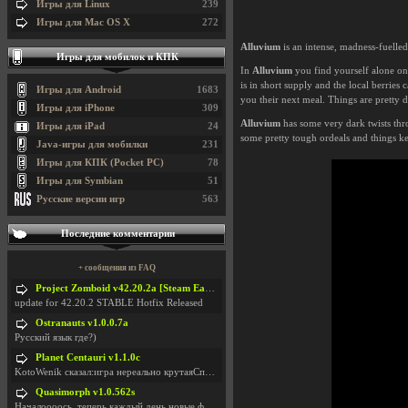
Игры для Linux
239
Игры для Mac OS X
272
Alluvium
is an intense, madness-fuelled
Игры для мобилок и КПК
In
Alluvium
you find yourself alone on 
is in short supply and the local berrie
Игры для Android
1683
you their next meal. Things are pretty 
Игры для iPhone
309
Alluvium
has some very dark twists thro
Игры для iPad
24
some pretty tough ordeals and things ke
Java-игры для мобилки
231
Игры для КПК (Pocket PC)
78
Игры для Symbian
51
Русские версии игр
563
Последние комментарии
+ сообщения из FAQ
Project Zomboid v42.20.2a [Steam Early Access]
update for 42.20.2 STABLE Hotfix Released
Ostranauts v1.0.0.7a
Русский язык где?)
Planet Centauri v1.1.0c
KotoWenik сказал:игра нереально крутаяСпасибо )))
Quasimorph v1.0.562s
Началоооось, теперь каждый день новые фиксики, баг