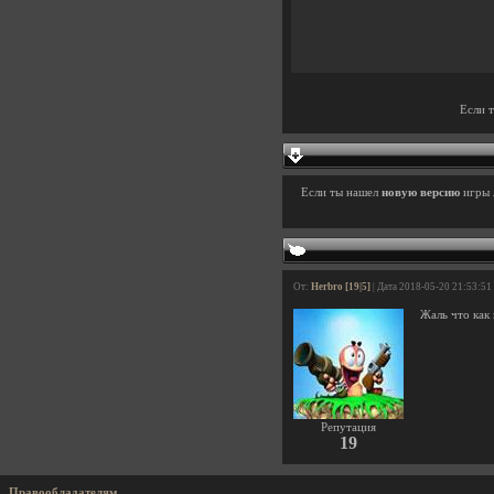
Если 
Если ты нашел
новую версию
игры
От:
Herbro [19|5]
| Дата 2018-05-20 21:53:51
Жаль что как 
Репутация
19
Правообладателям