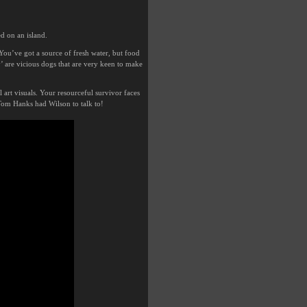
ed on an island.
You’ve got a source of fresh water, but food
y’ are vicious dogs that are very keen to make
 art visuals. Your resourceful survivor faces
 Tom Hanks had Wilson to talk to!