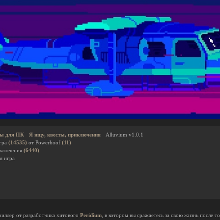
ы для ПК
Я ищу, квесты, приключения
Alluvium v1.0.1
гра
(14535)
от Powerhoof
(11)
иключения
(6440)
я игра
триллер от разработчика хитового
Peridium
, в котором вы сражаетесь за свою жизнь после т