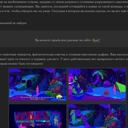
тве на необитаемом острове, наедине со своим разумом и остатками разрушенного самолета.
ут вызвать галлюцинации. Вы, кажется, последний оставшийся в живых из своей команды, и 
ы в том, чтобы отведать вас на ужин. Ситуация в которую вы попали ужасна, но вы все ещё 
зменений не найден.
Вы можете скрыть всю рекламу на сайте.
Как?
 сюжетные повороты, фантастическая озвучка и стильная пиксельная графика. Ваш находч
ает идти от плохого к худшему для него. У него действительно нет прекрасного ничего х
оторым можно было поговорить!