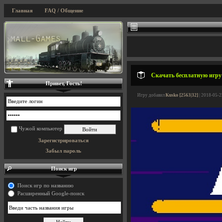
Главная
FAQ / Общение
Скачать бесплатную игру A
Привет, Гость!
Игру добавил
Kusko [2563|32]
| 2018-05-2
Чужой компьютер
Зарегистрироваться
Забыл пароль
Поиск игр
Поиск игр по названию
Расширенный Google-поиск