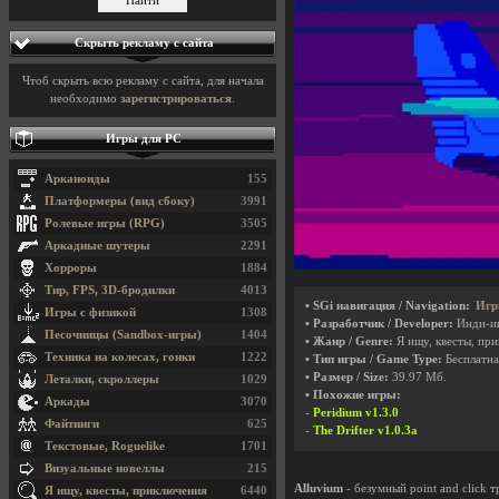
Скрыть рекламу с сайта
Чтоб скрыть всю рекламу с сайта, для начала
необходимо
зарегистрироваться
.
Игры для PC
Арканоиды
155
Платформеры (вид сбоку)
3991
Ролевые игры (RPG)
3505
Аркадные шутеры
2291
Хорроры
1884
Тир, FPS, 3D-бродилки
4013
• SGi навигация / Navigation:
Игр
Игры с физикой
1308
• Разработчик / Developer:
Инди-и
Песочницы (Sandbox-игры)
1404
• Жанр / Genre:
Я ищу, квесты, пр
Техника на колесах, гонки
1222
• Тип игры / Game Type:
Бесплатна
• Размер / Size:
39.97 Мб.
Леталки, скроллеры
1029
• Похожие игры:
Аркады
3070
-
Peridium v1.3.0
Файтинги
625
-
The Drifter v1.0.3a
Текстовые, Roguelike
1701
Визуальные новеллы
215
Alluvium
- безумный point and click 
Я ищу, квесты, приключения
6440