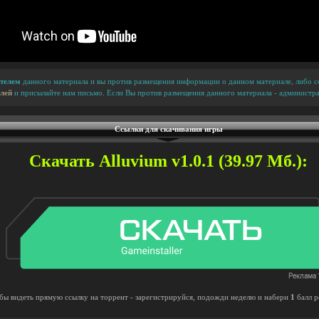
телем
данного материала и вы против размещения информации о данном материале, либо сс
лей
и присылайте нам письмо. Если Вы против размещения данного материала - администра
Ссылки для скачивания игры
Скачать Alluvium v1.0.1 (39.97 Мб.):
бы видеть прямую ссылку на торрент - зарегистрируйся, подожди неделю и набери
1
балл р