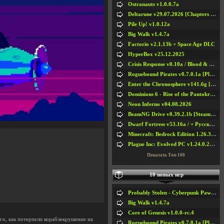
Ostranauts v1.0.0.7a
Deltarune v29.07.2026 [Chapters 1-5] / + RUS [Chapters 1-5]
Pile Up! v1.0.12a
Big Walk v1.4.7a
Factorio v2.1.13b + Space Age DLC
HyperBox v25.12.2025
Crisis Response v0.10a / Blood & Bullet
Roguebound Pirates v0.7.0.1a [Playtest]
Enter the Chronosphere v141.6g [Steam Early Access]
Dominions 6 - Rise of the Pantokrator v6.35a
Neon Inferno v04.08.2026
BeamNG Drive v0.39.2.1b [Steam Early Access]
Dwarf Fortress v53.16a / + Русская Версия v50.12a
Minecraft: Bedrock Edition 1.26.33.1a / + TLauncher v2.89
Plague Inc: Evolved PC v1.24.0.2a + All DLCs
Показать Топ-100
10 новых игр
Probably Stolen - Cyberpunk Pawnshop Simulator v048c [Playtest]
Big Walk v1.4.7a
Core of Genesis v1.0.0-rc.4
ого, как потерпели кораблекрушение на
Roguebound Pirates v0.7.0.1a [Playtest]