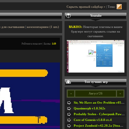
Скрыть правый сайдбар »
| Тема:
Youtube
 для скачивания
|
комментариям (1 шт.)
ВАЖНО:
Некоторые плагины в вашем
браузере могут скрывать ссылки на
скачивание.
Рейтинга пока нет | Баллы:
149
Топ лучших игр
«
Август'26
»
Sir, We Have an Orc Problem v05.08.2026
Quasimorph v1.0.562s
Probably Stolen - Cyberpunk Pawnshop Simulator v048c [Playtest]
Core of Genesis v1.0.0-rc.4
Project Zomboid v42.20.2a [Steam Early Access]