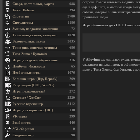
острове. Вы оказываетесь в одиночес
Спорт, настольные, карты
988
еда в дефиците, а местные ягоды мог
Tower Defense
394
собаки, которые очень заинтересован
Стратегии
3780
проплывет лодка...
Симуляторы
1186
Игра обновлена до v1.0.1
. Список и
Змейки, поедалки, эволюция
72
Тайм менеджмент, тайкуны
1020
Головоломки, пазлы
3035
Три в ряд, цепочки, тетрисы
686
Типа Zuma / Dynomite
98
У
Alluvium
вас ожидают очень темные
Игры для детей, обучающие
316
сложными испытаниями, и всё продолж
Пинболы, бильярды
65
мере у Тома Хэнкса был Уилсон, с к
Необычные игры
1076
Большие игры (Rip, Repack)
269
Ретро-игры (DOS, Win 9x)
690
Игры пользователей
272
Сетевые / ХотСит
2320
Русские версии игр
8412
Игры для взрослых (18+)
130
VR-игры
399
Зомби игры
446
SGi-сборники
0
Создание игр
98