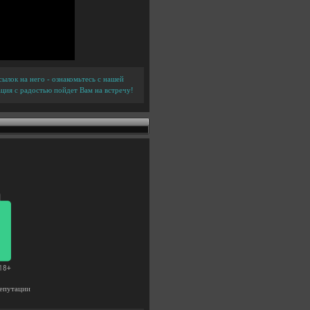
ылок на него - ознакомьтесь с нашей
ция с радостью пойдет Вам на встречу!
епутации