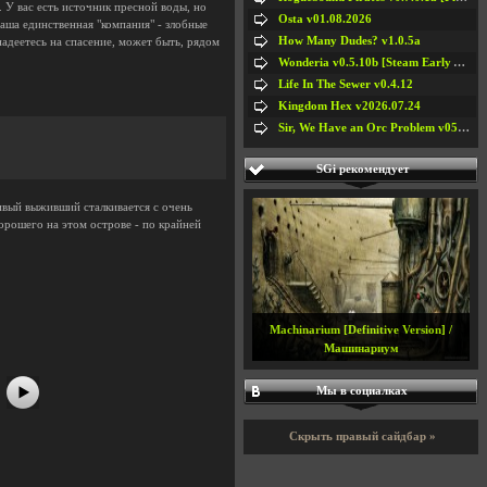
 У вас есть источник пресной воды, но
Osta v01.08.2026
ваша единственная "компания" - злобные
How Many Dudes? v1.0.5a
надеетесь на спасение, может быть, рядом
Wonderia v0.5.10b [Steam Early Access]
Life In The Sewer v0.4.12
Kingdom Hex v2026.07.24
Sir, We Have an Orc Problem v05.08.2026
SGi рекомендует
ивый выживший сталкивается с очень
орошего на этом острове - по крайней
#5
Machinarium [Definitive Version] /
Машинариум
Мы в социалках
Скрыть правый сайдбар »