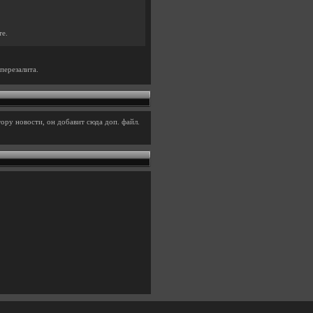
те.
перезалита.
ору новости, он добавит сюда доп. файл.