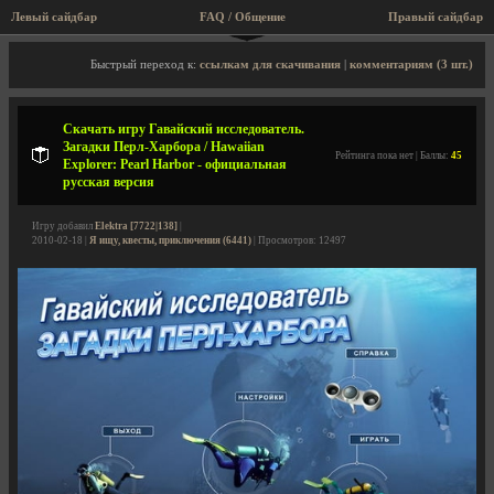
Левый сайдбар
FAQ / Общение
Правый сайдбар
Описание игры, скриншоты, видео
Быстрый переход к:
ссылкам для скачивания
|
комментариям (3 шт.)
Скачать игру Гавайский исследователь.
Загадки Перл-Харбора / Hawaiian
Рейтинга пока нет | Баллы:
45
Explorer: Pearl Harbor - официальная
русская версия
Игру добавил
Elektra [7722|138]
|
2010-02-18 |
Я ищу, квесты, приключения (6441)
| Просмотров: 12497