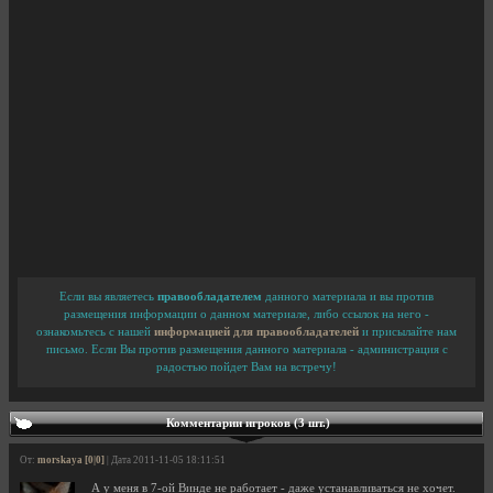
Если вы являетесь
правообладателем
данного материала и вы против
размещения информации о данном материале, либо ссылок на него -
ознакомьтесь с нашей
информацией для правообладателей
и присылайте нам
письмо. Если Вы против размещения данного материала - администрация с
радостью пойдет Вам на встречу!
Комментарии игроков (3 шт.)
От:
morskaya [0|0]
| Дата 2011-11-05 18:11:51
А у меня в 7-ой Винде не работает - даже устанавливаться не хочет.