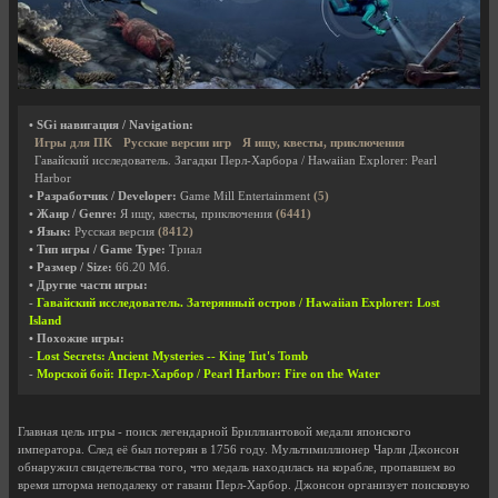
• SGi навигация / Navigation:
Игры для ПК
Русские версии игр
Я ищу, квесты, приключения
Гавайский исследователь. Загадки Перл-Харбора / Hawaiian Explorer: Pearl
Harbor
• Разработчик / Developer:
Game Mill Entertainment
(5)
• Жанр / Genre:
Я ищу, квесты, приключения
(6441)
• Язык:
Русская версия
(8412)
• Тип игры / Game Type:
Триал
• Размер / Size:
66.20 Мб.
• Другие части игры:
-
Гавайский исследователь. Затерянный остров / Hawaiian Explorer: Lost
Island
• Похожие игры:
-
Lost Secrets: Ancient Mysteries -- King Tut's Tomb
-
Морской бой: Перл-Харбор / Pearl Harbor: Fire on the Water
Главная цель игры - поиск легендарной Бриллиантовой медали японского
императора. След её был потерян в 1756 году. Мультимиллионер Чарли Джонсон
обнаружил свидетельства того, что медаль находилась на корабле, пропавшем во
время шторма неподалеку от гавани Перл-Харбор. Джонсон организует поисковую