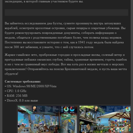
экспедицию, в которой главным участником будете вы.
Вы займетесь исследованием дна бухты, сумеете проникнуть внутрь затонувших
кораблей, осмотрите крохотные островки, сырые пещеры и секретные убежища. Вы
будете реконструировать поврежденные документы, собирать информацию о
медали, общаться с родственниками погибших более, чем полвека назад моряков.
Постепенно вы восстановите историю о том, как в 1941 году медаль была найдена
после 300 лет забвения, и узнаете, что с ней случилось потом.
Жаркое гавайское лето, прибрежные городки и прохладные виллы, соленый ветер и
причудливые пейзажи океанских глубин; тайны, хранимые временем; горечь ошибок
и ни с чем не сравнимый вкус победы. Все мы хоть раз в жизни мечтали о морских
приключениях! Отправляйтесь на поиски Бриллиантовой медали, и пусть ваша мечта
сбудется!
Системные требования:
• OS: Windows 98/ME/2000/XP/Vista
• CPU: 1.0 GHz
• RAM: 256 MB
• DirectX: 8.0 или выше