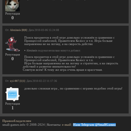
Репутация
0
От:
Alexiusis [0|0]
| Дата 2010-03-06 15:24:08
Поиск предметов в этой игре довольно усложнён в сравнении с
Принцессой изабеллой, Правителем Колосс и т.п. Игра больше
направленна не на логику, а на скорость действи
•
Alexiusis
подумал несколько минут и добавил:
Репутация
Поиск предметов в этой игре довольно усложнён в сравнении с
0
Принцессой изабеллой, Правителем Колосс и т.п.
Игра больше направленна не на логику и стратегию, а на скорость
действий и развитие внимательности!
Советую всем! К тому же игра очень яркая и красочная.
От:
xyi-007 [1|1]
| Дата 2010-02-22 11:17:36
довольно сложная игра , по сравнению с играми подобно этой игры!
Репутация
1
Правообладателям
small-games.info © 2008-2024 | Контакты:
e-mail
|
Наш Telegram @SmallGamez