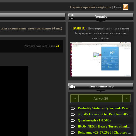
Скрыть правый сайдбар »
| Тема:
Youtube
 для скачивания
|
комментариям (4 шт.)
ВАЖНО:
Некоторые плагины в вашем
браузере могут скрывать ссылки на
скачивание.
Рейтинга пока нет | Баллы:
44
Топ лучших игр
«
Август'26
»
Probably Stolen - Cyberpunk Pawnshop Simulator v048c [Playtest]
Sir, We Have an Orc Problem v05.08.2026
Quasimorph v1.0.566s
IRON NEST: Heavy Turret Simulator v1.0a
Deltarune v29.07.2026 [Chapters 1-5] / + RUS [Chapters 1-5]