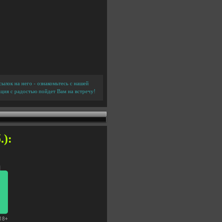
ылок на него - ознакомьтесь с нашей
ция с радостью пойдет Вам на встречу!
.):