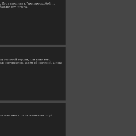
Игра сводится к "тренировка/бой..../
Больше нет ничего.
ц тестовой версии, или типо того.
мало интеректива, ждём обновлений, а пока
 скачать типа список желающих игр?