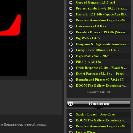
Core of Genesis v1.0.0-rc.4
Project Zomboid v42.20.2a [Steam Early Access]
Factorio v2.1.14b + Space Age DLC
Prospice: Anomalous Logistics v97 [Playtest]
Ostranauts v1.0.0.7a
BeamNG Drive v0.39.4.0b [Steam Early Access]
Big Walk v1.4.7a
Dungeons & Degenerate Gamblers v2.0.2a
Lucky Tower Ultimate v1.1.1a
HyperBox v25.12.2025
Pile Up! v1.0.12a
Crisis Response v0.10a / Blood & Bullet
Dwarf Fortress v53.16a / + Русская Версия v50.12a
Roguebound Pirates v0.7.0.1a [Playtest]
DOOM The Gallery Experience v1.4.2
Показать Топ-100
10 новых игр
Station Breach: Deep Core
DOOM The Gallery Experience v1.4.2
го Призывателя, который должен
Prospice: Anomalous Logistics v97 [Playtest]
Escape Wizard