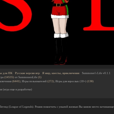
ы для ПК
Русские версии игр
Я ищу, квесты, приключения
Summoner's Life v0.1.1
гра
(14535)
от SummonersLife
(1)
иключения
(6441)
; Игры пользователей
(272)
; Игры для взрослых (18+)
(130)
я (игра еще в разработке)
Легенд (League of Legends). Решив покончить с унылой жизнью Вы заняли место начинающе