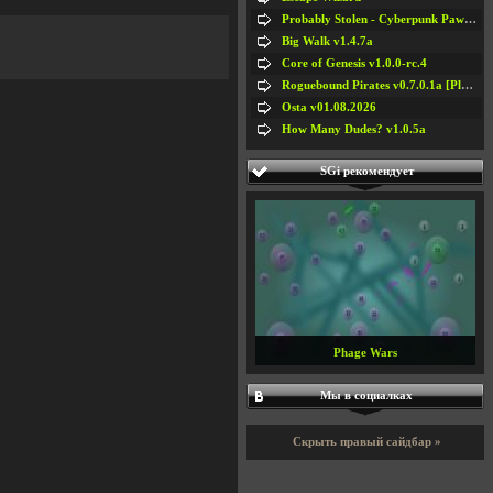
Probably Stolen - Cyberpunk Pawnshop Simulator v048c [Playtest]
Big Walk v1.4.7a
Core of Genesis v1.0.0-rc.4
Roguebound Pirates v0.7.0.1a [Playtest]
Osta v01.08.2026
How Many Dudes? v1.0.5a
SGi рекомендует
Phage Wars
Мы в социалках
Скрыть правый сайдбар »