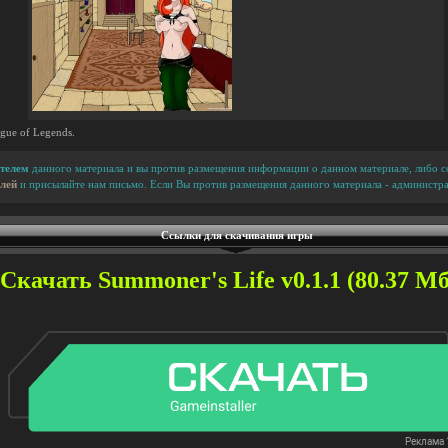
ague of Legends.
телем
данного материала и вы против размещения информации о данном материале, либо сс
лей
и присылайте нам письмо. Если Вы против размещения данного материала - администра
Ссылки для скачивания игры
Скачать Summoner's Life v0.1.1 (80.37 Мб