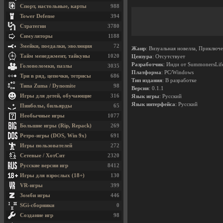
Спорт, настольные, карты
988
Tower Defense
394
Стратегии
3780
Симуляторы
1188
Змейки, поедалки, эволюция
72
Жанр
: Визуальная новелла, Приключе
Тайм менеджмент, тайкуны
1020
Цензура
: Отсутствует
Разработчик
: Инди от SummonersLif
Головоломки, пазлы
3035
Платформа
: PC/Windows
Три в ряд, цепочки, тетрисы
686
Тип издания
: В разработке
Типа Zuma / Dynomite
98
Версия
: 0.1.1
Игры для детей, обучающие
316
Язык игры
: Русский
Язык интерфейса
: Русский
Пинболы, бильярды
65
Необычные игры
1077
Большие игры (Rip, Repack)
269
Ретро-игры (DOS, Win 9x)
691
Игры пользователей
272
Сетевые / ХотСит
2320
Русские версии игр
8412
Игры для взрослых (18+)
130
VR-игры
399
Зомби игры
446
SGi-сборники
0
Создание игр
98