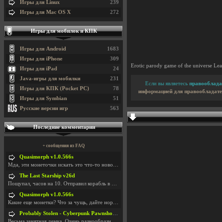
Игры для Linux
239
Игры для Mac OS X
272
Игры для мобилок и КПК
Игры для Android
1683
Игры для iPhone
309
Erotic parody game of the universe Le
Игры для iPad
24
Java-игры для мобилки
231
Если вы являетесь
правооблада
Игры для КПК (Pocket PC)
78
информацией для правообладате
Игры для Symbian
51
Русские версии игр
563
Последние комментарии
+ сообщения из FAQ
Quasimorph v1.0.566s
Мда, эти монеточки искать это что-то новое в сфере
The Last Starship v26d
Пощупал, часов на 10. Отправил корабль в другую Га
Quasimorph v1.0.566s
Какие еще монетки? Что за чущь, дайте нормально ск
Probably Stolen - Cyberpunk Pawnshop Simulator v048c [Playtest]
Весьма занятная демка. Очень разнообразные механик