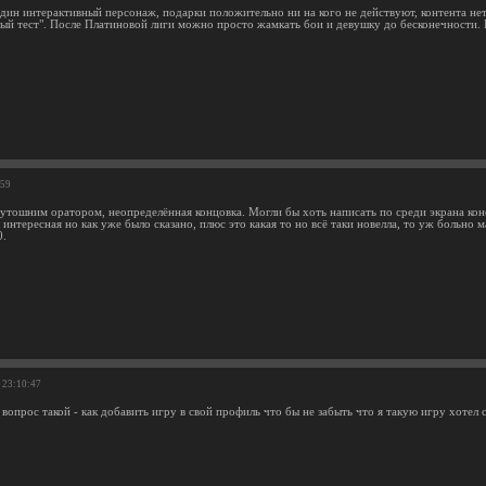
дин интерактивный персонаж, подарки положительно ни на кого не действуют, контента нет. 
й тест". После Платиновой лиги можно просто жамкать бои и девушку до бесконечности. 
:59
тутошним оратором, неопределённая концовка. Могли бы хоть написать по среди экрана коне
интересная но как уже было сказано, плюс это какая то но всё таки новелла, то уж больно 
0.
 23:10:47
 вопрос такой - как добавить игру в свой профиль что бы не забыть что я такую игру хотел