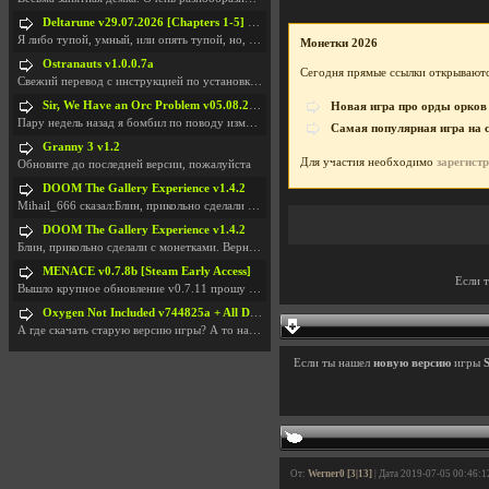
Deltarune v29.07.2026 [Chapters 1-5] / + RUS [Chapters 1-5]
Я либо тупой, умный, или опять тупой, но, вроде я
Монетки 2026
Ostranauts v1.0.0.7a
Сегодня прямые ссылки открываютс
Свежий перевод с инструкцией по установкеhttps://g
Sir, We Have an Orc Problem v05.08.2026
Новая игра про орды орков
Пару недель назад я бомбил по поводу изменения мин
Самая популярная игра на 
Granny 3 v1.2
Для участия необходимо
зарегист
Обновите до последней версии, пожалуйста
DOOM The Gallery Experience v1.4.2
Mihail_666 сказал:Блин, прикольно сделали с монетк
DOOM The Gallery Experience v1.4.2
Блин, прикольно сделали с монетками. Вернулся в св
MENACE v0.7.8b [Steam Early Access]
Если 
Вышло крупное обновление v0.7.11 прошу обновить
Oxygen Not Included v744825a + All DLC
А где скачать старую версию игры? А то на новой но
Если ты нашел
новую версию
игры
S
От:
Werner0 [3|13]
| Дата 2019-07-05 00:46:1