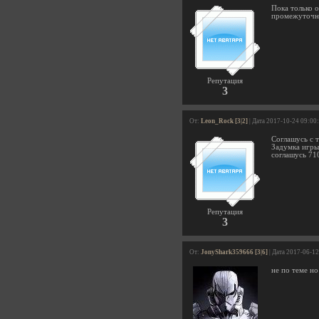
Пока только о
промежуточны
Репутация
3
От:
Leon_Rock [3|2]
| Дата 2017-10-24 09:00
Соглашусь с 
Задумка игры 
соглашусь 71
Репутация
3
От:
JonyShark359666 [3|6]
| Дата 2017-06-12
не по теме но