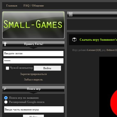
Главная
FAQ / Общение
Скачать игру Summoner's L
Привет, Гость!
Игру добавил
Leronot [1|0]
, ред.
Defuser22
Чужой компьютер
Зарегистрироваться
Забыл пароль
Поиск игр
Поиск игр по названию
Расширенный Google-поиск