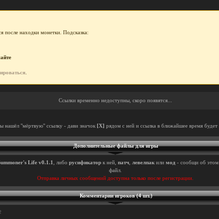
я после находки монетки. Подсказка:
сайте
рироваться
.
Ссылки временно недоступны, скоро появятся...
ты нашёл "мёртвую" ссылку - дави значок
[X]
рядом с ней и ссылка в ближайшее время будет 
Дополнительные файлы для игры
ummoner's Life v0.1.1
, либо
русификатор
к ней,
патч
,
левелпак
или
мод
- сообщи об этом 
файл.
Отправка личных сообщений доступна только после регистрации.
Комментарии игроков (4 шт.)
2