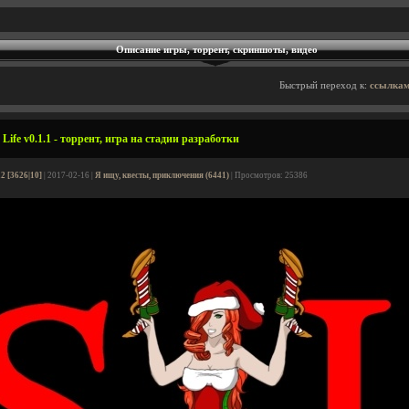
Описание игры, торрент, скриншоты, видео
Быстрый переход к:
ссылкам
ife v0.1.1 - торрент, игра на стадии разработки
2 [3626|10]
| 2017-02-16 |
Я ищу, квесты, приключения (6441)
| Просмотров: 25386