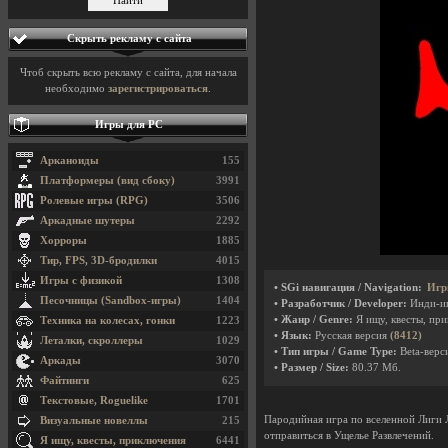
Скрыть рекламу с сайта
Чтоб скрыть всю рекламу с сайта, для начала
необходимо
зарегистрироваться
.
Игры для PC
Арканоиды
155
Платформеры (вид сбоку)
3991
Ролевые игры (RPG)
3506
Аркадные шутеры
2292
Хорроры
1885
Тир, FPS, 3D-бродилки
4015
Игры с физикой
1308
• SGi навигация / Navigation:
Игр
Песочницы (Sandbox-игры)
1404
• Разработчик / Developer:
Инди-и
• Жанр / Genre:
Я ищу, квесты, пр
Техника на колесах, гонки
1223
• Язык:
Русская версия
(8412)
Леталки, скроллеры
1029
• Тип игры / Game Type:
Beta-верси
Аркады
3070
• Размер / Size:
80.37 Мб.
Файтинги
625
Текстовые, Roguelike
1701
Пародийная игра по вселенной Лиги 
Визуальные новеллы
215
отправиться в Ущелье Развлечений.
Я ищу, квесты, приключения
6441