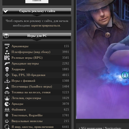
Скрыть рекламу с сайта
Чтоб скрыть всю рекламу с сайта, для начала
необходимо
зарегистрироваться
.
Игры для PC
Арканоиды
155
Платформеры (вид сбоку)
3991
Ролевые игры (RPG)
3505
Аркадные шутеры
2292
Хорроры
1885
Тир, FPS, 3D-бродилки
4015
Игры с физикой
1308
Песочницы (Sandbox-игры)
1404
Техника на колесах, гонки
1223
Леталки, скроллеры
1029
Аркады
3070
Файтинги
625
Текстовые, Roguelike
1701
Визуальные новеллы
215
Я ищу, квесты, приключения
6441
• SGi навигация / Navigation: