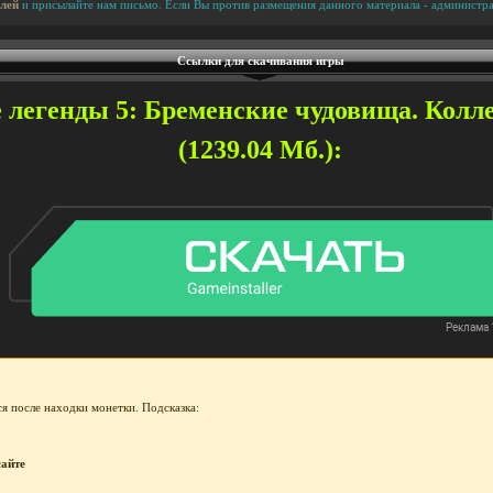
лей
и присылайте нам письмо. Если Вы против размещения данного материала - администра
Ссылки для скачивания игры
легенды 5: Бременские чудовища. Колл
(1239.04 Мб.):
я после находки монетки. Подсказка:
сайте