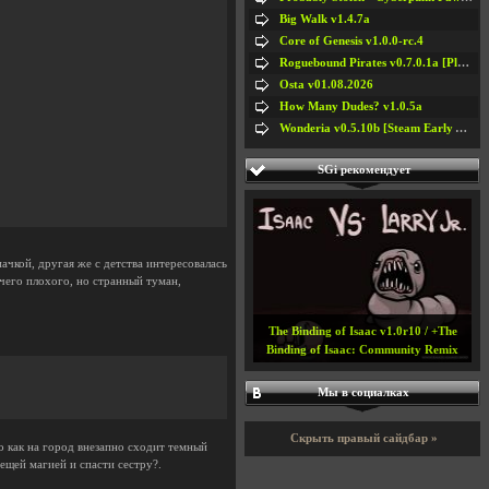
Big Walk v1.4.7a
Core of Genesis v1.0.0-rc.4
Roguebound Pirates v0.7.0.1a [Playtest]
Osta v01.08.2026
How Many Dudes? v1.0.5a
Wonderia v0.5.10b [Steam Early Access]
SGi рекомендует
ачкой, другая же с детства интересовалась
чего плохого, но странный туман,
Detonate v1.2
Мы в социалках
Скрыть правый сайдбар »
о как на город внезапно сходит темный
ещей магией и спасти сестру?.