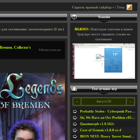
Скрыть правый сайдбар »
| Тема:
Youtube
 для скачивания
|
комментариям (0 шт.)
ВАЖНО:
Некоторые плагины в вашем
браузере могут скрывать ссылки на
скачивание.
remen. Collector's
Рейтинга пока нет
Топ лучших игр
«
Август'26
»
Probably Stolen - Cyberpunk Pawnshop Simulator v048c [Playtest]
Sir, We Have an Orc Problem v05.08.2026
Quasimorph v1.0.562s
Core of Genesis v1.0.0-rc.4
IRON NEST: Heavy Turret Simulator v1.0a