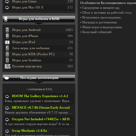
Игры для Linux
239
Особенности Коллекционного издан
Игры для Mac OS X
272
• Саундтреки и концепт-ар;
• Обои и заставки на рабочий стол;
• Встроенное прохождение;
Игры для мобилок и КПК
• Награды и достижения;
• Мини игры и видеоролики;
Игры для Android
1683
• Бонусный геймплей.
Игры для iPhone
309
Игры для iPad
24
Java-игры для мобилки
231
Игры для КПК (Pocket PC)
78
Игры для Symbian
51
Русские версии игр
563
Последние комментарии
+ сообщения из FAQ
DOOM The Gallery Experience v1.4.2
Блин, прикольно сделали с монетками. Вернулся в св
MENACE v0.7.8b [Steam Early Access]
Вышло крупное обновление v0.7.11 прошу обновить
Oxygen Not Included v744825a + All DLC
А где скачать старую версию игры? А то на новой но
Scrap Mechanic v1.0.0a
Тут ещё и системные требования подскочили. Если не