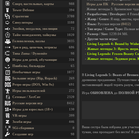
Спорт, настольные, карты
988
Игры для ПК
Русские версии и
Живые легенды 5: Бременские чудов
Tower Defense
394
• Разработчик / Developer:
4 Frien
Стратегии
3780
• Жанр / Genre:
Я ищу, квесты, пр
Симуляторы
1188
• Язык:
Русская версия
(8412)
Змейки, поедалки, эволюция
72
• Тип игры / Game Type:
Полная ве
• Размер / Size:
1239.04 Мб.
Тайм менеджмент, тайкуны
1020
• Другие части игры:
Головоломки, пазлы
3035
-
Living Legends 4: Bound by Wis
Три в ряд, цепочки, тетрисы
686
-
Живые легенды 3: Ярость зверя. К
Типа Zuma / Dynomite
98
-
Living Legends: Frozen Beauty C
-
Живые легенды. Ледяная роза. Кол
Игры для детей, обучающие
316
Пинболы, бильярды
65
Необычные игры
1077
В
Living Legends 5: Beasts of Bremen
Большие игры (Rip, Repack)
269
древними преданиями. Путешествие в
Ретро-игры (DOS, Win 9x)
691
заставляющий людей терять разум, см
Игры пользователей
272
Игра
ОБНОВЛЕНА
до
ПОЛНОЙ Р
Сетевые / ХотСит
2320
Русские версии игр
8412
Игры для взрослых (18+)
130
VR-игры
399
Зомби игры
446
Ваша сестра была избрана для участи
SGi-сборники
0
туман, она пропадает без вести! В д
Создание игр
98