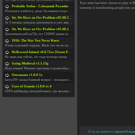
Your sister has been chosen to play at B
Probably Stolen - Cyberpunk Pawnshop Simulator v048c [Playtest]
someone is transforming people into ani
Поиграв в плейтест, сразу бы накинул игре наивысши
Sir, We Have an Orc Problem v05.08.2026
За 3 месяца склепали дипломную и уже лям двести ба
Sir, We Have an Orc Problem v05.08.2026
Дипломная работа?Да тут 120000 орков путь выбирают
1916: The War You Never Knew
Очень хороший хоррор. Жаль что он не получил должн
Hollywood Animal v0.8.72ea [Steam Early Access]
Не знаю как сейчас, но года полтора назад игра был
Going Medieval v1.1.13g
Игра клевая! Именно картинки и разнообразия в стро
Ostranauts v1.0.0.7a
karry299 сказал:Главный вопрос - полиция по-прежне
Core of Genesis v1.0.0-rc.4
100% вайбкодед неиграбельное, где механики знает т
Если вы являетесь
правооблада