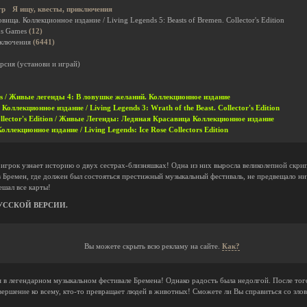
гр
Я ищу, квесты, приключения
ища. Коллекционное издание / Living Legends 5: Beasts of Bremen. Collector's Edition
ds Games
(12)
иключения
(6441)
рсия (установи и играй)
hes / Живые легенды 4: В ловушке желаний. Коллекционное издание
оллекционное издание / Living Legends 3: Wrath of the Beast. Collector's Edition
ollector's Edition / Живые Легенды: Ледяная Красавица Коллекционное издание
лекционное издание / Living Legends: Ice Rose Collectors Edition
игрок узнает историю о двух сестрах-близняшках! Одна из них выросла великолепной скрип
 Бремен, где должен был состояться престижный музыкальный фестиваль, не предвещало ни
ешал все карты!
УССКОЙ ВЕРСИИ.
Вы можете скрыть всю рекламу на сайте.
Как?
я в легендарном музыкальном фестивале Бремена! Однако радость была недолгой. После тог
овершение ко всему, кто-то превращает людей в животных! Сможете ли Вы справиться со злов