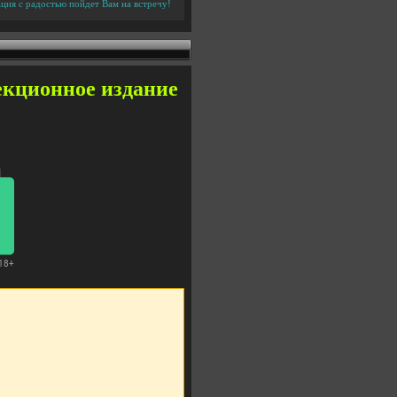
ция с радостью пойдет Вам на встречу!
екционное издание