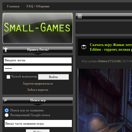
Главная
FAQ / Общение
Скачать игру Живые легенд
Edition - торрент, полная
Привет, Гость!
Игру добавил
Elektra [7722|138]
| 2017-04
Чужой компьютер
Зарегистрироваться
Забыл пароль
Поиск игр
Поиск игр по названию
Расширенный Google-поиск