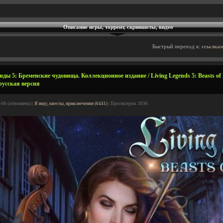
Описание игры, торрент, скриншоты, видео
Быстрый переход к:
ссылкам
ы 5: Бременские чудовища. Коллекционное издание / Living Legends 5: Beasts of B
 русская версия
-06 (обновлено) |
Я ищу, квесты, приключения (6441)
| Просмотров: 3936