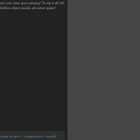
d your sister goes missing! To top it all off,
ng hidden-object puzzle adventure game!
ылок на него - ознакомьтесь с нашей