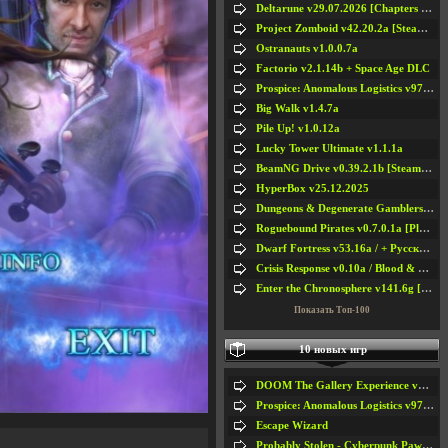
Deltarune v29.07.2026 [Chapters 1-5] / + RUS [Chapters 1-5]
Project Zomboid v42.20.2a [Steam Early Access]
Ostranauts v1.0.0.7a
Factorio v2.1.14b + Space Age DLC
Prospice: Anomalous Logistics v97 [Playtest]
Big Walk v1.4.7a
Pile Up! v1.0.12a
Lucky Tower Ultimate v1.1.1a
BeamNG Drive v0.39.2.1b [Steam Early Access]
HyperBox v25.12.2025
Dungeons & Degenerate Gamblers v2.0.2a
Roguebound Pirates v0.7.0.1a [Playtest]
Dwarf Fortress v53.16a / + Русская Версия v50.12a
Crisis Response v0.10a / Blood & Bullet
Enter the Chronosphere v141.6g [Steam Early Access]
Показать Топ-100
10 новых игр
DOOM The Gallery Experience v1.4.2
Prospice: Anomalous Logistics v97 [Playtest]
Escape Wizard
Probably Stolen - Cyberpunk Pawnshop Simulator v048c [Playtest]