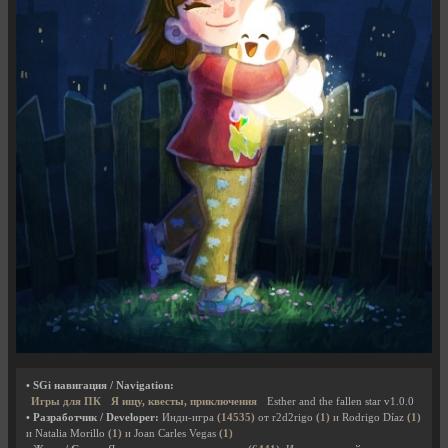
• SGi навигация / Navigation:
Игры для ПК
Я ищу, квесты, приключения
Esther and the fallen star v1.0.0
• Разработчик / Developer:
Инди-игра
(14535)
от r2d2rigo
(1)
и Rodrigo Díaz
(1)
и Natalia Morillo
(1)
и Joan Carles Vegas
(1)