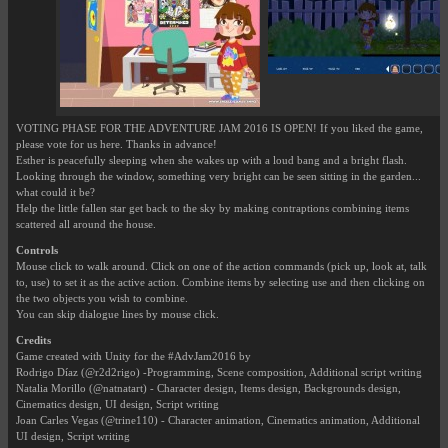
VOTING PHASE FOR THE ADVENTURE JAM 2016 IS OPEN! If you liked the game,
please vote for us here. Thanks in advance!
Esther is peacefully sleeping when she wakes up with a loud bang and a bright flash.
Looking through the window, something very bright can be seen sitting in the garden...
what could it be?
Help the little fallen star get back to the sky by making contraptions combining items
scattered all around the house.
Controls
Mouse click to walk around. Click on one of the action commands (pick up, look at, talk
to, use) to set it as the active action. Combine items by selecting use and then clicking on
the two objects you wish to combine.
You can skip dialogue lines by mouse click.
Credits
Game created with Unity for the #AdvJam2016 by
Rodrigo Díaz (@r2d2rigo) -Programming, Scene composition, Additional script writing
Natalia Morillo (@natnatart) - Character design, Items design, Backgrounds design,
Cinematics design, UI design, Script writing
Joan Carles Vegas (@trine110) - Character animation, Cinematics animation, Additional
UI design, Script writing