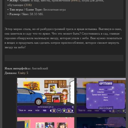
• Жанр / Genre:
Я ищу, квесты, приключения
(6441)
; Игры для детей,
обучающие
(316)
• Тип игры / Game Type:
Бесплатная игра
• Размер / Size:
58.33 Мб.
Эстер мирно спала, но её разбудил громкий треск и яркая вспышка. Выглянув в окно,
она заметила в саду что-то яркое. Что это может быть? Спустившись в сад, главная
героиня обнаружила маленькую звезду, которая упала с неба. Вам нужно покопаться
в вещах и придумать как сделать хитрое приспособление, которое сможет вернуть
звезду на небо!
Язык интерфейса:
Английский
Движок:
Unity 5