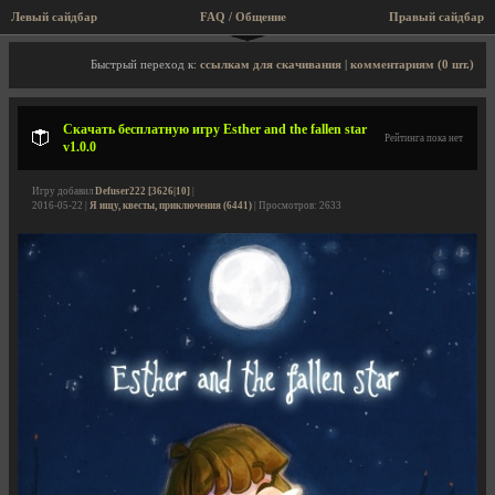
Левый сайдбар
FAQ / Общение
Правый сайдбар
Описание игры, скриншоты, видео
Быстрый переход к:
ссылкам для скачивания
|
комментариям (0 шт.)
Скачать бесплатную игру Esther and the fallen star
Рейтинга пока нет
v1.0.0
Игру добавил
Defuser222 [3626|10]
|
2016-05-22 |
Я ищу, квесты, приключения (6441)
| Просмотров: 2633