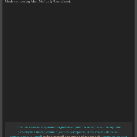
Music composing Aitor Muñoz (@Cuartifuso).
Если вы являетесь
правообладателем
данного материала и вы против
размещения информации о данном материале, либо ссылок на него -
ознакомьтесь с нашей
информацией для правообладателей
и присылайте нам