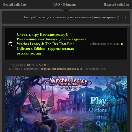
Левый сайдбар
FAQ / Общение
Правый сайдбар
Описание игры, торрент, скриншоты, видео
Быстрый переход к:
ссылкам для скачивания
|
комментариям (0 шт.)
Скачать игру Наследие ведьм 4:
Родственные узы. Коллекционное издание /
Witches Legacy 4: The Ties That Bind.
Рейтинга пока нет | Баллы:
11
Collector's Edition - торрент, полная
русская версия
Игру добавил
Elektra [7722|138]
|
2017-01-02 (обновлено) |
Я ищу, квесты, приключения (6441)
| Просмотров: 6276