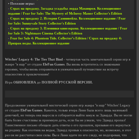
• Похожие игры:
-
Страх на продажу. Загадка усадьбы лорда Макинроя. Коллекционное
издание / Fear for Sale: The Mystery of McInroy Manor Collector's Edition
-
Страх на продажу 2. История Саннивейла. Коллекционное издание / Fear
for Sale: Sunnyvale Story Collector's Edition
-
Страх на продажу 3. Пленники киноэкрана. Коллекционное издание / Fear
for Sale 3: Nightmare Cinema Collector's Edition
-
Fear for Sale 4: Phantom Tide. Collector’s Edition / Страх на продажу 4:
Призрак воды. Коллекционное издание
Witches' Legacy 4: The Ties That Bind
- четвертая часть замечательной серии игр в
жанре "я ищу" от студии
EleFun Games
. Вы вновь встретитесь со знакомыми
героями, чтобы вновь отправиться в увлекательной путешествие на встречу
опасностям и приключениям!
Игра
ОБНОВЛЕНА
до
ПОЛНОЙ РУССКОЙ ВЕРСИИ.
Продолжение увлекательной мистической серии игр жанра "я ищу" Witches' Legacy
от студии
EleFun Games
. Кажется, только вчера Линн была всего лишь маленькой
девочкой, но теперь она выросла и собирается выйти замуж за Эдварда. Вы не могли
быть более счастливы за приемную дочь, если бы не узнали, что Эдвард пропал!
Таинственное письмо обещало дать ответы о его прошлом, призывая его вернуться
на родину. Как охотник на ведьм, Эдвард привык к опасности, но, возможно, в этот
раз он не рассчитал свои силы. Вы и Линн идете по его следу, не подозревая, что