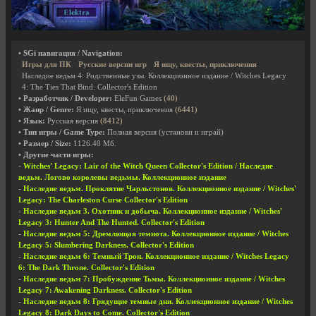
• SGi навигация / Navigation:
Игры для ПК
Русские версии игр
Я ищу, квесты, приключения
Наследие ведьм 4: Родственные узы. Коллекционное издание / Witches Legacy
4: The Ties That Bind. Collector's Edition
• Разработчик / Developer:
EleFun Games
(40)
• Жанр / Genre:
Я ищу, квесты, приключения
(6441)
• Язык:
Русская версия
(8412)
• Тип игры / Game Type:
Полная версия (установи и играй)
• Размер / Size:
1126.40 Мб.
• Другие части игры:
-
Witches' Legacy: Lair of the Witch Queen Collector's Edition / Наследие
ведьм. Логово королевы ведьмы. Коллекционное издание
-
Наследие ведьм. Проклятие Чарльстонов. Коллекционное издание / Witches'
Legacy: The Charleston Curse Collector's Edition
-
Наследие ведьм 3. Охотник и добыча. Коллекционное издание / Witches'
Legacy 3: Hunter And The Hunted. Collector's Edition
-
Наследие ведьм 5: Дремлющая темнота. Коллекционное издание / Witches
Legacy 5: Slumbering Darkness. Collector's Edition
-
Наследие ведьм 6: Темный Трон. Коллекционное издание / Witches Legacy
6: The Dark Throne. Collector's Edition
-
Наследие ведьм 7: Пробуждение Тьмы. Коллекционное издание / Witches
Legacy 7: Awakening Darkness. Collector's Edition
-
Наследие ведьм 8: Грядущие темные дни. Коллекционное издание / Witches
Legacy 8: Dark Days to Come. Collector's Edition