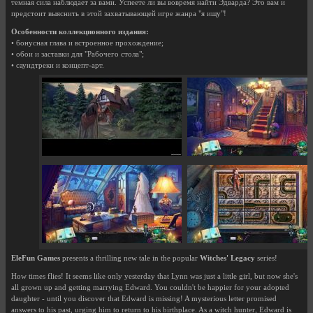
темная сила наблюдает за вами. Успеете ли вы вовремя найти Эдварда? Это вам и
предстоит выяснить в этой захватывающей игре жанра "я ищу"!
Особенности коллекционного издания:
• бонусная глава и встроенное прохождение;
• обои и заставки для "Рабочего стола";
• саундтреки и концепт-арт.
EleFun Games
presents a thrilling new tale in the popular
Witches' Legacy
series!
How times flies! It seems like only yesterday that Lynn was just a little girl, but now she's
all grown up and getting marrying Edward. You couldn't be happier for your adopted
daughter - until you discover that Edward is missing! A mysterious letter promised
answers to his past, urging him to return to his birthplace. As a witch hunter, Edward is