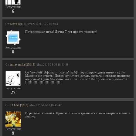
Репутация
6
От:
Slava [0|11]
| Дата 2010-05-10 21:02:13
Потрясающая игра! Дочка 7 лет просто тащится!
Репутация
0
От:
milayamila [27|115]
| Дата 2010-05-10 18:41:39
От "полной" Африки - полный кайф! Гордо проходила мимо - ну не
Масяню же играть! Потом от нечего делать скачала и столько позитива
получила! Один Масянин голос чего стоит! Настроение поднимает -
!!!!!!!!!!!!!!!!!!!!!!!!!!!!!!
Репутация
27
От:
IZA-57 [9|119]
| Дата 2010-03-26 10:43:47
Игра замечательная. Приятно было встретиться с этой оторвой в новом
амплуа.
Репутация
9