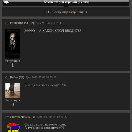
Комментарии игроков (77 шт.)
[1]
2
Следующая страница »
От:
PROROK8914 [1|2]
| Дата 2013-08-30 01:08:16
ЭЭЭЭЭ.... А КАКОЙ КЛЮЧ ВВОДИТЬ?
Репутация
1
От:
Herlok [0|6]
| Дата 2013-05-03 00:55:05
А когда 4-я часть выйдет???((
Репутация
0
От:
andrentar1002 [4|14]
| Дата 2013-04-27 12:26:27
Скачаю поиграю може норм.
А тут можно сохраняться??