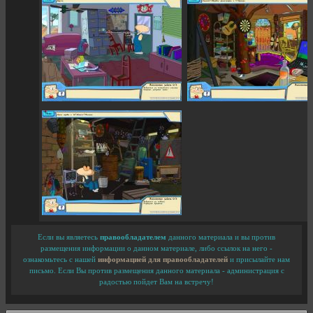
Если вы являетесь
правообладателем
данного материала и вы против
размещения информации о данном материале, либо ссылок на него -
ознакомьтесь с нашей
информацией для правообладателей
и присылайте нам
письмо. Если Вы против размещения данного материала - администрация с
радостью пойдет Вам на встречу!