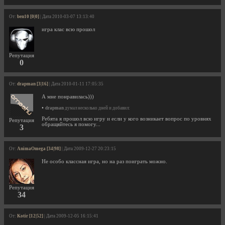
От:
ben10 [0|0]
| Дата 2010-03-07 13:13:40
игра клас всю прошол
Репутация
0
От:
drapman [3|16]
| Дата 2010-01-11 17:05:35
А мне понравилась)))
•
drapman
думал несколько дней и добавил:
Ребята я прошол всю игру и если у кого возникает вопрос по уровнях
Репутация
обращяйтесь я помогу...
3
От:
AnimaOmega [34|98]
| Дата 2009-12-27 20:23:15
Не особо классная игра, но на раз поиграть можно.
Репутация
34
От:
Kotir [12|52]
| Дата 2009-12-05 16:15:41