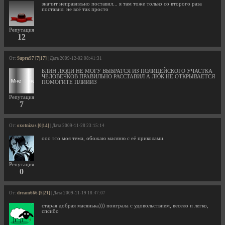
значит неправильно поставил... я там тоже только со второго раза
поставил. не всё так просто
Репутация
12
От:
Supra97 [7|17]
| Дата 2009-12-02 08:41:31
БЛИН ЛЮДИ НЕ МОГУ ВЫБРАТСЯ ИЗ ПОЛИЦЕЙСКОГО УЧАСТКА
ЧЕЛОВЕЧКОВ ПРАВИЛЬНО РАССТАВИЛ А ЛЮК НЕ ОТКРЫВАЕТСЯ
ПОМОГИТЕ ПЛИИИЗ
Репутация
7
От:
oxotnizas [0|14]
| Дата 2009-11-28 23:15:14
ооо это моя тема, обожаю масяню с её приколами.
Репутация
0
От:
dream666 [5|21]
| Дата 2009-11-19 18:47:07
старая добрая масянька))) поиграла с удовольствием, весело и легко,
спсибо