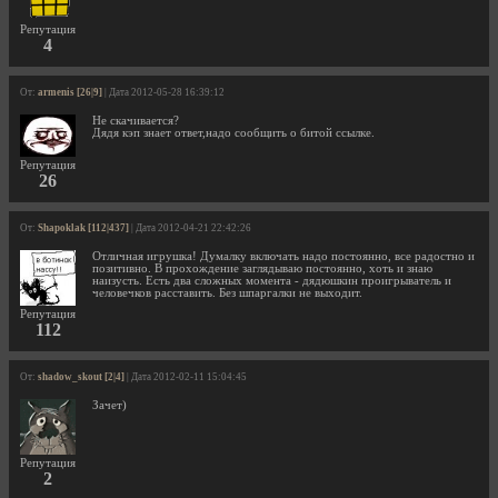
Репутация
4
От:
armenis [26|9]
| Дата 2012-05-28 16:39:12
Не скачивается?
Дядя кэп знает ответ,надо сообщить о битой ссылке.
Репутация
26
От:
Shapoklak [112|437]
| Дата 2012-04-21 22:42:26
Отличная игрушка! Думалку включать надо постоянно, все радостно и
позитивно. В прохождение заглядываю постоянно, хоть и знаю
наизусть. Есть два сложных момента - дядюшкин проигрыватель и
человечков расставить. Без шпаргалки не выходит.
Репутация
112
От:
shadow_skout [2|4]
| Дата 2012-02-11 15:04:45
Зачет)
Репутация
2