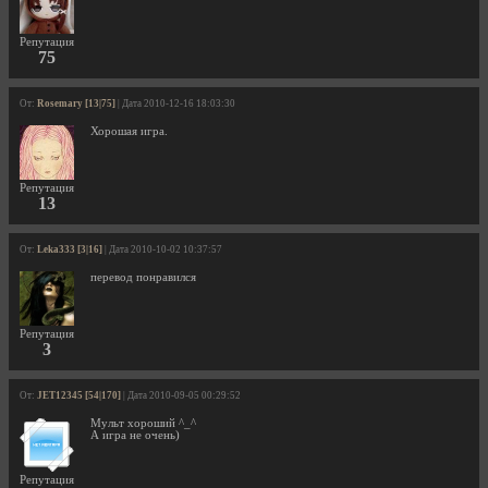
Репутация
75
От:
Rosemary [13|75]
| Дата 2010-12-16 18:03:30
Хорошая игра.
Репутация
13
От:
Leka333 [3|16]
| Дата 2010-10-02 10:37:57
перевод понравился
Репутация
3
От:
JET12345 [54|170]
| Дата 2010-09-05 00:29:52
Мульт хороший ^_^
А игра не очень)
Репутация