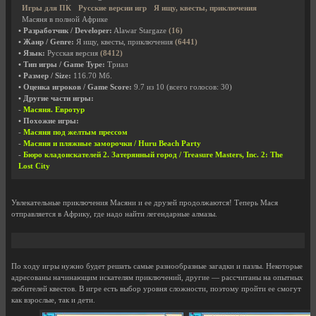
Игры для ПК
Русские версии игр
Я ищу, квесты, приключения
Масяня в полной Африке
• Разработчик / Developer:
Alawar Stargaze
(16)
• Жанр / Genre:
Я ищу, квесты, приключения
(6441)
• Язык:
Русская версия
(8412)
• Тип игры / Game Type:
Триал
• Размер / Size:
116.70 Мб.
• Оценка игроков / Game Score:
9.7
из
10
(всего голосов:
30
)
• Другие части игры:
-
Масяня. Евротур
• Похожие игры:
-
Масяня под желтым прессом
-
Масяня и пляжные заморочки / Huru Beach Party
-
Бюро кладоискателей 2. Затерянный город / Treasure Masters, Inc. 2: The
Lost City
Увлекательные приключения Масяни и ее друзей продолжаются! Теперь Мася
отправляется в Африку, где надо найти легендарные алмазы.
По ходу игры нужно будет решать самые разнообразные загадки и пазлы. Некоторые
адресованы начинающим искателям приключений, другие — рассчитаны на опытных
любителей квестов. В игре есть выбор уровня сложности, поэтому пройти ее смогут
как взрослые, так и дети.