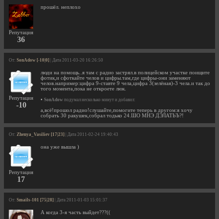
прошёл. неплохо
Репутация
36
От:
SonAdow [-10|0]
| Дата 2011-03-20 16:26:50
люди на помощь..я там с радио застрял.в полицейском участке поищите
фотик,и сфоткайте челов и цифры.там,где цифры-они заменяют
челов.например:цифра 9-ставте 9 чела,цифра 3(зелёная)-3 чела.и так до
того момента,пока не откроете люк.
Репутация
•
SonAdow
подумал несколько минут и добавил:
-10
а,всё!прошол радио!слушайте,помогите теперь в другом:я хочу
собрать 30 ракушек,собрал тодько 24.ШО МНЭ ДЭЛАТЬЪ?!
От:
Zhenya_Vasiliev [17|23]
| Дата 2011-02-24 19:40:43
она уже вышла )
Репутация
17
От:
Smails-101 [75|28]
| Дата 2011-01-03 15:01:37
А когда 3-я часть выйдет???((