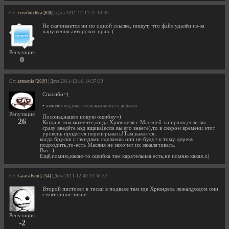
От:
zvezdotchka [0|0]
| Дата 2011-12-11 22:13:43
Не скачивается ни по одной ссылке, пишут, что файл удалён из-за
нарушения авторских прав :(
Репутация
0
От:
armenis [26|9]
| Дата 2011-12-10 14:37:39
Спасибо=)
•
armenis
подумал несколько минут и добавил:
Репутация
Посоны,нашёл новую ошибку=)
26
Когда в том моменте,когда Хрюнделя с Масяней запирают,если вы
сразу введёте код ящика(если вы его знаете),то в скором времени этот
уровень придётся переигрывать!Там,кажется,
когда бруски с гвоздями сделаешь они не будут к тому дереву
подходить,то-есть Масяня не захочет их закалачивать.
Вот=).
Ещё,помню,какая-то ошибка там карательная есть,не помню какая.х)
От:
GaaraKun [-2|4]
| Дата 2011-12-08 13:48:52
Второй пистолет в тиски в подвале там где Хрюндель лежал,рядом они
стоят синие такие.
Репутация
-2