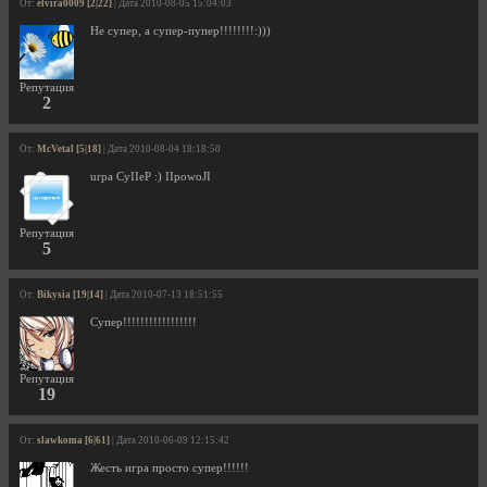
От:
elvira0009 [2|22]
| Дата 2010-08-05 15:04:03
Не супер, а супер-пупер!!!!!!!!:)))
Репутация
2
От:
McVetal [5|18]
| Дата 2010-08-04 18:18:50
urpa CyIIeP :) IIpowoJI
Репутация
5
От:
Bikysia [19|14]
| Дата 2010-07-13 18:51:55
Супер!!!!!!!!!!!!!!!!!
Репутация
19
От:
slawkoma [6|61]
| Дата 2010-06-09 12:15:42
Жесть игра просто супер!!!!!!