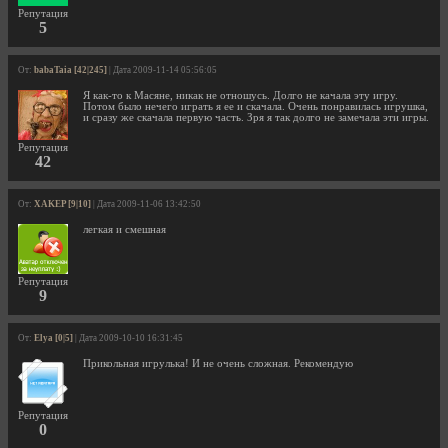
Репутация
5
От:
babaTaia [42|245]
| Дата 2009-11-14 05:56:05
Я как-то к Масяне, никак не отношусь. Долго не качала эту игру.
Потом было нечего играть я ее и скачала. Очень понравилась игрушка,
и сразу же скачала первую часть. Зря я так долго не замечала эти игры.
Репутация
42
От:
XAKEP [9|10]
| Дата 2009-11-06 13:42:50
легкая и смешная
Репутация
9
От:
Elya [0|5]
| Дата 2009-10-10 16:31:45
Прикольная игрулька! И не очень сложная. Рекомендую
Репутация
0