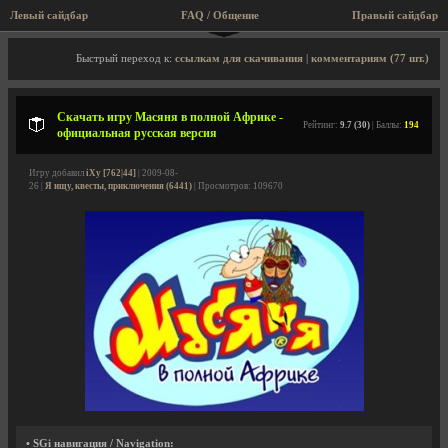
Левый сайдбар
FAQ / Общение
Правый сайдбар
Описание игры, скриншоты, видео
Быстрый переход к:
ссылкам для скачивания
|
комментариям (77 шт.)
Скачать игру Масяня в полной Африке -
Рейтинг:
9.7 (30)
| Баллы:
194
официальная русская версия
Игру добавил
iXy [762|44]
| 2009-08-
26 |
Я ищу, квесты, приключения (6441)
| Просмотров: 109670
• SGi навигация / Navigation: