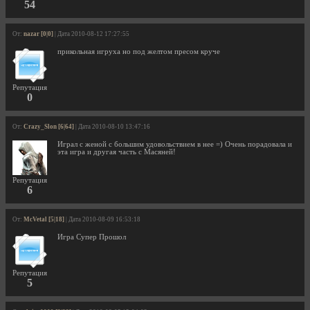
54
От:
nazar [0|0]
| Дата 2010-08-12 17:27:55
прикольная игруха но под желтом пресом круче
Репутация
0
От:
Crazy_Slon [6|64]
| Дата 2010-08-10 13:47:16
Играл с женой с большим удовольствием в нее =) Очень порадовала и
эта игра и другая часть с Масяней!
Репутация
6
От:
McVetal [5|18]
| Дата 2010-08-09 16:53:18
Игра Супер Прошол
Репутация
5