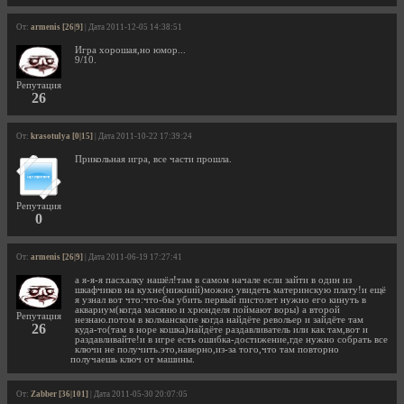
От:
armenis [26|9]
| Дата 2011-12-05 14:38:51
Игра хорошая,но юмор...
9/10.
Репутация
26
От:
krasotulya [0|15]
| Дата 2011-10-22 17:39:24
Прикольная игра, все части прошла.
Репутация
0
От:
armenis [26|9]
| Дата 2011-06-19 17:27:41
а я-я-я пасхалку нашёл!там в самом начале если зайти в один из
шкафчиков на кухне(нижний)можно увидеть материнскую плату!и ещё
я узнал вот что:что-бы убить первый пистолет нужно его кинуть в
аквариум(когда масяню и хрюнделя поймают воры) а второй
Репутация
незнаю.потом в колманскопе когда найдёте револьер и зайдёте там
26
куда-то(там в норе кошка)найдёте раздавливатель или как там,вот и
раздавливайте!и в игре есть ошибка-достижение,где нужно собрать все
ключи не получить.это,наверно,из-за того,что там повторно
получаешь ключ от машины.
От:
Zabber [36|101]
| Дата 2011-05-30 20:07:05