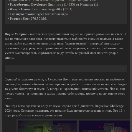
• Разработчик / Developer:
Инди-игра
(14535)
от Numeron
(1)
• Жанр / Genre:
Текстовые, Roguelike
(1701)
• Тип игры / Game Type:
Бесплатная игра
• Размер / Size:
276.50 Мб.
Rogue Vampire
- тактический традиционный roguelike, ориентированный на стелс. У
вас не так много здоровья, поэтому тщательно выбирайте с кем сражаться, а также
заманивайте врагов в ловушки стиле игры "кошки-мышки" - неверный шаг может
поставить под угрозу ваш ограниченный запас здоровья, но как хитрый вампир вы
умеете маневрировать, скрываясь из виду, чтобы в нужный мест нанести удар в
спину.
Скрытый в пыльном склепе, я, Существо Ночи, величественно восстаю из глубокого
сна под бархатной обивкой своего мрачного гроба... и мне совсем не по себе. Когда-
то у меня был титул и земля! А теперь я - крестьянин, копающий могилы. Что ж, мне
нечего терять - я проникну в замок и верну себе корону, которую носил много веков
назад!
Эта игра была сделана за одну полную неделю для 7-дневного
Roguelike Challenge
2024 года. Согласно правилам, эта игра не была полностью создана с нуля. Это 16-я
игра разработчика в этом соревновании.