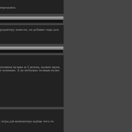
перезалита.
редактору новости, он добавит сюда доп.
ативная музыка за 5 копеек, жалкие звуки,
 не понимаю. А на мобилках полным-полно
от игры для компьютера ждёшь чего-то