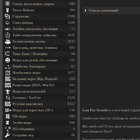
Спорт, настольные, карты
988
Tower Defense
394
Список изменений:
Стратегии
3780
Симуляторы
1188
Змейки, поедалки, эволюция
72
Тайм менеджмент, тайкуны
1020
Головоломки, пазлы
3035
Три в ряд, цепочки, тетрисы
686
Типа Zuma / Dynomite
98
Игры для детей, обучающие
316
Пинболы, бильярды
65
Необычные игры
1077
Большие игры (Rip, Repack)
269
Ретро-игры (DOS, Win 9x)
691
Игры пользователей
272
Сетевые / ХотСит
2320
Русские версии игр
8412
Игры для взрослых (18+)
130
Lost For Swords
is a turn-based roguel
VR-игры
399
Guide your hero by clicking on cards t
Зомби игры
446
But watch out! Every piece of equipme
SGi-сборники
0
next dungeon floor?
Создание игр
98
Your equipment cards and the cards of 