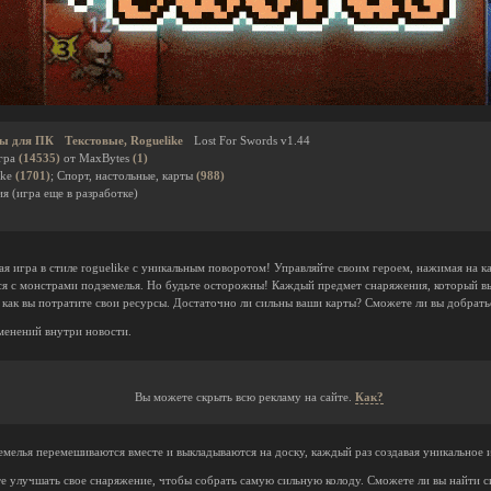
ы для ПК
Текстовые, Roguelike
Lost For Swords v1.44
гра
(14535)
от MaxBytes
(1)
ike
(1701)
; Спорт, настольные, карты
(988)
я (игра еще в разработке)
ая игра в стиле roguelike с уникальным поворотом! Управляйте своим героем, нажимая на 
ся с монстрами подземелья. Но будьте осторожны! Каждый предмет снаряжения, который вы
, как вы потратите свои ресурсы. Достаточно ли сильны ваши карты? Сможете ли вы добрат
менений внутри новости.
Вы можете скрыть всю рекламу на сайте.
Как?
мелья перемешиваются вместе и выкладываются на доску, каждый раз создавая уникальное 
 улучшать свое снаряжение, чтобы собрать самую сильную колоду. Сможете ли вы найти 