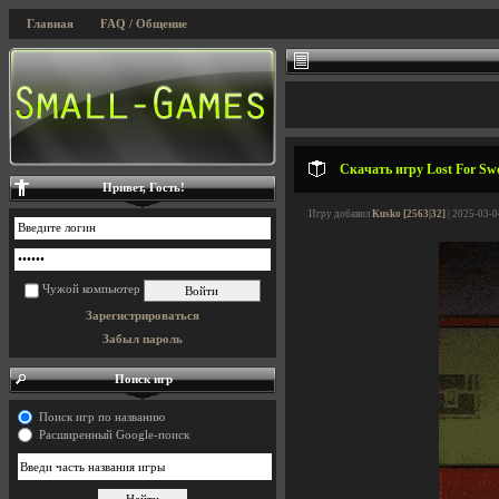
Главная
FAQ / Общение
Скачать игру Lost For Swo
Привет, Гость!
Игру добавил
Kusko [2563|32]
| 2025-03-0
Чужой компьютер
Зарегистрироваться
Забыл пароль
Поиск игр
Поиск игр по названию
Расширенный Google-поиск