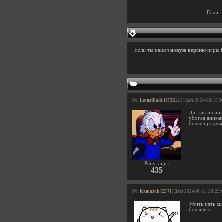
Если 
Если ты нашел
новую версию
игры
От:
LotusBlade [435|211]
| Дата 2024-08-15 0
Да, как и нап
убогая анима
более продум
Репутация
435
От:
Kamazok [25|7]
| Дата 2024-06-21 20:29:
Убить пять м
большего.