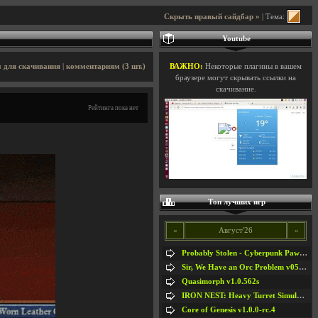
Скрыть правый сайдбар »
| Тема:
Youtube
 для скачивания
|
комментариям (3 шт.)
ВАЖНО:
Некоторые плагины в вашем
браузере могут скрывать ссылки на
скачивание.
Рейтинга пока нет
Топ лучших игр
«
Август'26
»
Probably Stolen - Cyberpunk Pawnshop Simulator v048c [Playtest]
Sir, We Have an Orc Problem v05.08.2026
Quasimorph v1.0.562s
IRON NEST: Heavy Turret Simulator v1.0a
Core of Genesis v1.0.0-rc.4