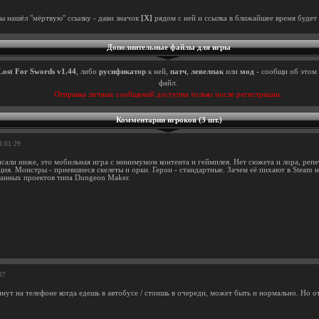
ты нашёл "мёртвую" ссылку - дави значок
[X]
рядом с ней и ссылка в ближайшее время будет 
Дополнительные файлы для игры
Lost For Swords v1.44
, либо
русификатор
к ней,
патч
,
левелпак
или
мод
- сообщи об этом 
файл.
Отправка личных сообщений доступна только после регистрации.
Комментарии игроков (3 шт.)
8:01:29
исали ниже, это мобильная игра с минимумом контента и геймплея. Нет сюжета и лора, репет
ция. Монстры - приевшиеся скелеты и орки. Герои - стандартные. Зачем её пихают в Steam
анных проектов типа Dungeon Maker.
07
инут на телефоне когда едешь в автобусе / стоишь в очереди, может быть и нормально. Но 