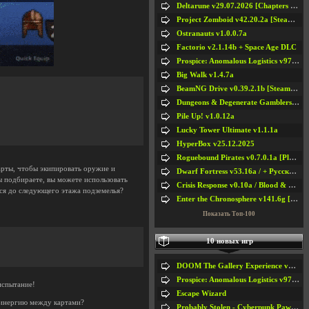
Deltarune v29.07.2026 [Chapters 1-5] / + RUS [Chapters 1-5]
Project Zomboid v42.20.2a [Steam Early Access]
Ostranauts v1.0.0.7a
Factorio v2.1.14b + Space Age DLC
Prospice: Anomalous Logistics v97 [Playtest]
Big Walk v1.4.7a
BeamNG Drive v0.39.2.1b [Steam Early Access]
Dungeons & Degenerate Gamblers v2.0.2a
Pile Up! v1.0.12a
Lucky Tower Ultimate v1.1.1a
HyperBox v25.12.2025
Roguebound Pirates v0.7.0.1a [Playtest]
карты, чтобы экипировать оружие и
Dwarf Fortress v53.16a / + Русская Версия v50.12a
 подбираете, вы можете использовать
Crisis Response v0.10a / Blood & Bullet
ься до следующего этажа подземелья?
Enter the Chronosphere v141.6g [Steam Early Access]
Показать Топ-100
10 новых игр
DOOM The Gallery Experience v1.4.2
Prospice: Anomalous Logistics v97 [Playtest]
испытание!
Escape Wizard
синергию между картами?
Probably Stolen - Cyberpunk Pawnshop Simulator v048c [Playtest]