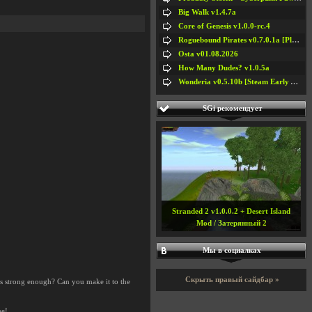
Big Walk v1.4.7a
Core of Genesis v1.0.0-rc.4
Roguebound Pirates v0.7.0.1a [Playtest]
Osta v01.08.2026
How Many Dudes? v1.0.5a
Wonderia v0.5.10b [Steam Early Access]
SGi рекомендует
Stranded 2 v1.0.0.2 + Desert Island
Mod / Затерянный 2
Мы в социалках
Скрыть правый сайдбар »
s strong enough? Can you make it to the
me!