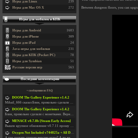
Игры для Linux
239
Игры для Mac OS X
272
Between dungeon floors, you can upgrad
Игры для мобилок и КПК
Игры для Android
1683
Игры для iPhone
309
Игры для iPad
24
Java-игры для мобилки
231
Игры для КПК (Pocket PC)
78
Игры для Symbian
51
Русские версии игр
563
Последние комментарии
+ сообщения из FAQ
DOOM The Gallery Experience v1.4.2
Mihail_666 сказал:Блин, прикольно сделали с монетк
DOOM The Gallery Experience v1.4.2
Блин, прикольно сделали с монетками. Вернулся в св
MENACE v0.7.8b [Steam Early Access]
Вышло крупное обновление v0.7.11 прошу обновить
Oxygen Not Included v744825a + All DLC
А где скачать старую версию игры? А то на новой но