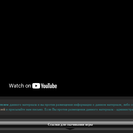
телем
данного материала и вы против размещения информации о данном материале, либо сс
лей
и присылайте нам письмо. Если Вы против размещения данного материала - администра
Ссылки для скачивания игры