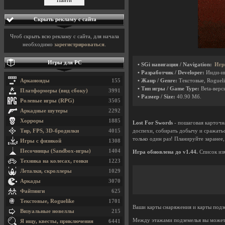
Скрыть рекламу с сайта
Чтоб скрыть всю рекламу с сайта, для начала
необходимо
зарегистрироваться
.
Игры для PC
• SGi навигация / Navigation:
Игр
• Разработчик / Developer:
Инди-и
Арканоиды
155
• Жанр / Genre:
Текстовые, Roguel
• Тип игры / Game Type:
Beta-верси
Платформеры (вид сбоку)
3991
• Размер / Size:
40.90 Мб.
Ролевые игры (RPG)
3505
Аркадные шутеры
2292
Хорроры
1885
Lost For Swords
- пошаговая карточн
Тир, FPS, 3D-бродилки
4015
доспехи, собирать добычу и сражать
только один раз! Планируйте заранее
Игры с физикой
1308
Песочницы (Sandbox-игры)
1404
Игра обновлена до v1.44.
Список из
Техника на колесах, гонки
1223
Леталки, скроллеры
1029
Аркады
3070
Файтинги
625
Текстовые, Roguelike
1701
Ваши карты снаряжения и карты подзе
Визуальные новеллы
215
Между этажами подземелья вы можете
Я ищу, квесты, приключения
6441