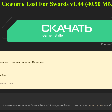
Скачать Lost For Swords v1.44 (40.90 Мб.
я после находки монетки. Подсказка:
сайте
рироваться
.
Ссылок на самом деле больше (всего
1
), видно их будет только после
регистрации
на сай