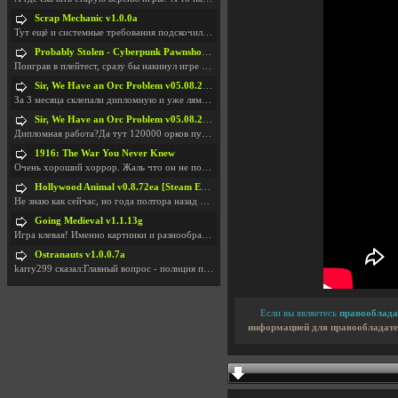
Scrap Mechanic v1.0.0a
Тут ещё и системные требования подскочили. Если не
Probably Stolen - Cyberpunk Pawnshop Simulator v048c [Playtest]
Поиграв в плейтест, сразу бы накинул игре наивысши
Sir, We Have an Orc Problem v05.08.2026
За 3 месяца склепали дипломную и уже лям двести ба
Sir, We Have an Orc Problem v05.08.2026
Дипломная работа?Да тут 120000 орков путь выбирают
1916: The War You Never Knew
Очень хороший хоррор. Жаль что он не получил должн
Hollywood Animal v0.8.72ea [Steam Early Access]
Не знаю как сейчас, но года полтора назад игра был
Going Medieval v1.1.13g
Игра клевая! Именно картинки и разнообразия в стро
Ostranauts v1.0.0.7a
karry299 сказал:Главный вопрос - полиция по-прежне
Если вы являетесь
правооблада
информацией для правообладате