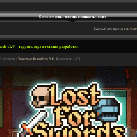
Описание игры, торрент, скриншоты, видео
Быстрый переход к:
ссылкам
rds v1.44 - торрент, игра на стадии разработки
4 (обновлено) |
Текстовые, Roguelike (1701)
| Просмотров: 41276