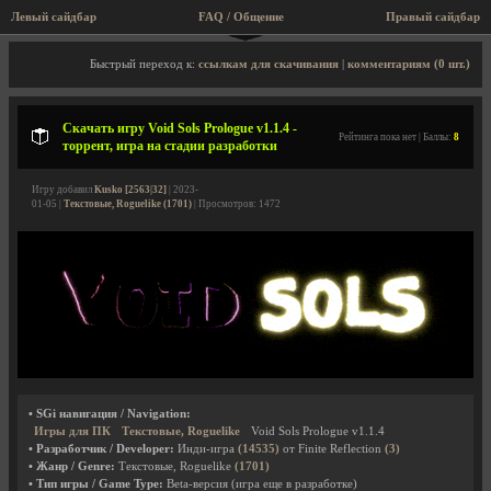
Левый сайдбар
FAQ / Общение
Правый сайдбар
Описание игры, торрент, скриншоты, видео
Быстрый переход к:
ссылкам для скачивания
|
комментариям (0 шт.)
Скачать игру Void Sols Prologue v1.1.4 -
Рейтинга пока нет | Баллы:
8
торрент, игра на стадии разработки
Игру добавил
Kusko [2563|32]
| 2023-
01-05 |
Текстовые, Roguelike (1701)
| Просмотров: 1472
• SGi навигация / Navigation:
Игры для ПК
Текстовые, Roguelike
Void Sols Prologue v1.1.4
• Разработчик / Developer:
Инди-игра
(14535)
от Finite Reflection
(3)
• Жанр / Genre:
Текстовые, Roguelike
(1701)
• Тип игры / Game Type:
Beta-версия (игра еще в разработке)