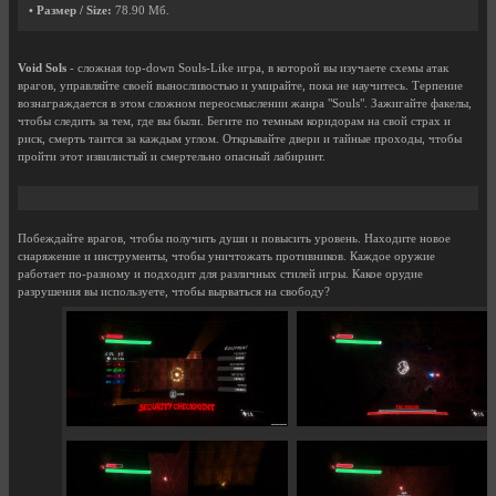
• Размер / Size:
78.90 Мб.
Void Sols
- сложная top-down Souls-Like игра, в которой вы изучаете схемы атак
врагов, управляйте своей выносливостью и умирайте, пока не научитесь. Терпение
вознаграждается в этом сложном переосмыслении жанра "Souls". Зажигайте факелы,
чтобы следить за тем, где вы были. Бегите по темным коридорам на свой страх и
риск, смерть таится за каждым углом. Открывайте двери и тайные проходы, чтобы
пройти этот извилистый и смертельно опасный лабиринт.
Побеждайте врагов, чтобы получить души и повысить уровень. Находите новое
снаряжение и инструменты, чтобы уничтожать противников. Каждое оружие
работает по-разному и подходит для различных стилей игры. Какое орудие
разрушения вы используете, чтобы вырваться на свободу?