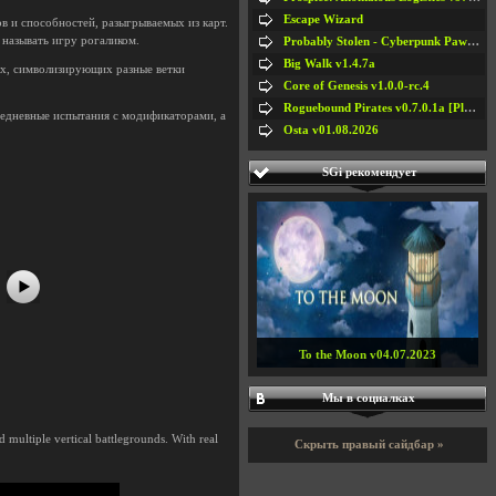
Escape Wizard
в и способностей, разыгрываемых из карт.
называть игру рогаликом.
Probably Stolen - Cyberpunk Pawnshop Simulator v048c [Playtest]
Big Walk v1.4.7a
ых, символизирующих разные ветки
Core of Genesis v1.0.0-rc.4
Roguebound Pirates v0.7.0.1a [Playtest]
жедневные испытания с модификаторами, а
Osta v01.08.2026
#5
#6
SGi рекомендует
#7
#8
To the Moon v04.07.2023
Мы в социалках
nd multiple vertical battlegrounds. With real
Скрыть правый сайдбар »