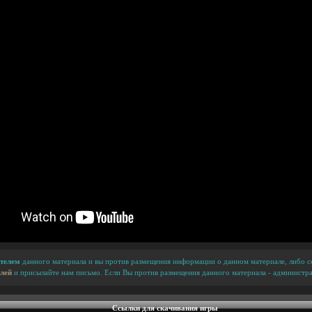
телем
данного материала и вы против размещения информации о данном материале, либо сс
лей
и присылайте нам письмо. Если Вы против размещения данного материала - администра
Ссылки для скачивания игры