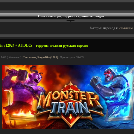
Описание игры, торрент, скриншоты, видео
Быстрый переход к:
ссылкам 
n v12924 + All DLCs - торрент, полная русская версия
11-08 (обновлено) |
Текстовые, Roguelike (1701)
| Просмотров: 34409