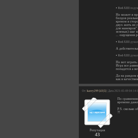
•
Red-XIII
подума
Но может я пр
билдов реально
креном в сторо
двух жить не 
для маневров"
зеленых) шаг в
... ощущения р
•
Red-XIII
думал 
А действитель
•
Red-XIII
думал 
Но вот играть 
Игра все равно
попадется а во
Да на рандом н
как в качестве
От:
karry299 [43|5]
| Дата 2021-05-09 04:14:
По сравнению 
времени даже
P.S. сколько
?!
Репутация
43