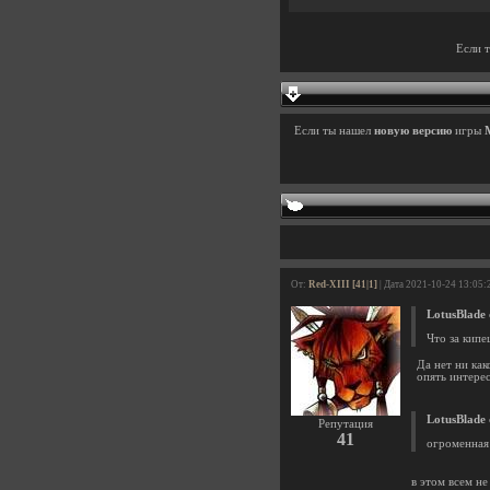
Если 
Если ты нашел
новую версию
игры
От:
Red-XIII [41|1]
| Дата 2021-10-24 13:05:
LotusBlade
Что за кипе
Да нет ни как
опять интерес
LotusBlade
Репутация
41
огроменная 
в этом всем не