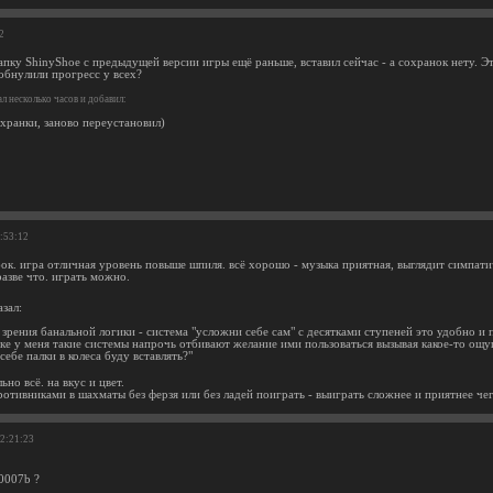
2
пку ShinyShoe с предыдущей версии игры ещё раньше, вставил сейчас - а сохранок нету. Эт
 обнулили прогресс у всех?
л несколько часов и добавил:
охранки, заново переустановил)
1:53:12
ок. игра отличная уровень повыше шпиля. всё хорошо - музыка приятная, выглядит симпати
азве что. играть можно.
зал:
 зрения банальной логики - система "усложни себе сам" с десятками ступеней это удобно и 
ке у меня такие системы напрочь отбивают желание ими пользоваться вызывая какое-то ощу
 себе палки в колеса буду вставлять?"
ьно всё. на вкус и цвет.
отивниками в шахматы без ферзя или без ладей поиграть - выиграть сложнее и приятнее чего
22:21:23
0007b ?