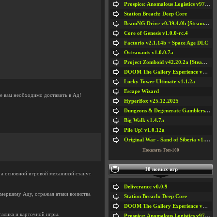
Prospice: Anomalous Logistics v97 [Playtest]
Station Breach: Deep Core
BeamNG Drive v0.39.4.0b [Steam Early Access]
Core of Genesis v1.0.0-rc.4
Factorio v2.1.14b + Space Age DLC
Ostranauts v1.0.0.7a
Project Zomboid v42.20.2a [Steam Early Access]
DOOM The Gallery Experience v1.4.2
Lucky Tower Ultimate v1.1.2a
Escape Wizard
ое вам необходимо доставить в Ад!
HyperBox v25.12.2025
Dungeons & Degenerate Gamblers v2.0.2a
Big Walk v1.4.7a
Pile Up! v1.0.12a
Original War - Sand of Siberia v1.6.30
Показать Топ-100
10 новых игр
 а основной игровой механикой станут
Deliverance v0.0.9
амершему Аду, отражая атаки воинства
Station Breach: Deep Core
DOOM The Gallery Experience v1.4.2
галика и карточной игры.
Prospice: Anomalous Logistics v97 [Playtest]