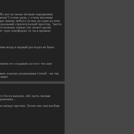
е? Но вот по моим личным ощущениям
 контр") очень мало, с очень весомым
при замене любого из них на один из этих
ь реальный стратегический простор, "место
 остальных кланах (ну может кроме
бес чудо платформу то ты в провале.
ня когда я первый раз играл не было.
нием его создавать из того что вам
льно хорошо реализована (читай - ни так
тащит.
вого босса выхожу, ибо жуть сколько
ражению...
нута между прочим. Зачем оно там вообще