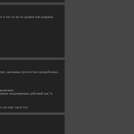
о я что-то не то делают или разрабы
чно, механика достаточно проработана...
правильно.
щение неадекватных действий аля "и
 уж там. так и тут.