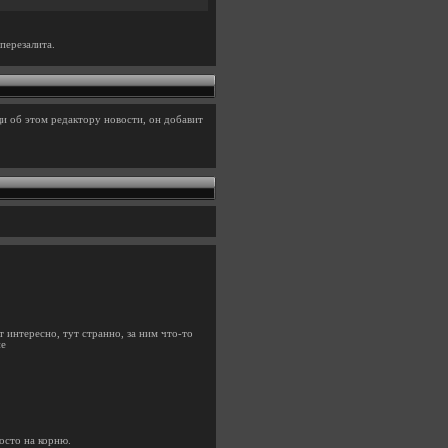
перезалита.
и об этом редактору новости, он добавит
 интересно, тут странно, за ним что-то
не
осто на корню.