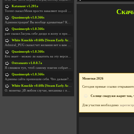
Katanaut v1.201a
Скача
Torent сказал:Меня просто накаляют порой речи о то
Quasimorph v1.0.566s
Администрация! Вы вообще адекватные? Какие монетки
Quasimorph v1.0.566s
patr сказал:Засунь себе дилдо в жопу и пришли фотк
White Knuckle v0.60h [Steam Early Access]
Admiral_PUG сказал:чет желания нет к вам сюда захо
Quasimorph v1.0.566s
Кто знает - можно ли накатить на эту версию моды?
Ostranauts v1.0.0.7a
Я слишком туп, чтоб самому плагин собрать. И что-т
Quasimorph v1.0.566s
Монетки 2026
Админы сайта превзошли себя. Что дальше? Засунь се
White Knuckle v0.60h [Steam Early Access]
Сегодня прямые ссылки открываютс
О. монетка ;)В любом случае, механика с поиском мо
Солнце снаружи жарит так, ч
Для участия необходимо
зарегист