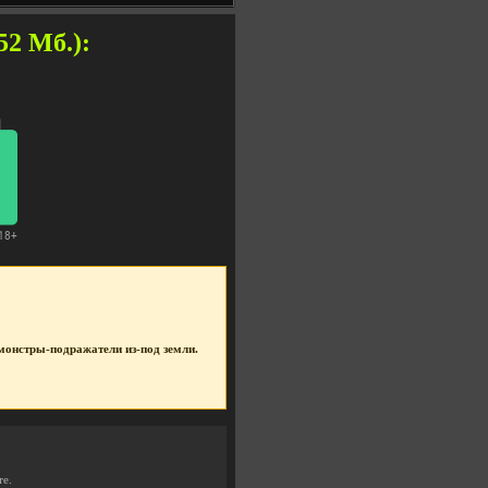
52 Мб.):
е монстры-подражатели из-под земли.
те.