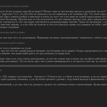
л несколько секунд и добавил:
осто более поздних версий не видел? Может таки за три месяца как раз и допилили это вс
 "работает" (т.е. что бы тебе не попалось ты это вывезешь а не лопнешь ибо "это твой хард
ну Двух кланов (умбра и ваксеры) в плоть до того что я не знаю не одной пары кланов где 
стало бы проще. Причем как-то так получается что вот именно внутри этих двух кланов ест
 не смотря на то что там прям чувствуются доминирующие тактики "мимо не пройдешь", а в
 лево/шаг вправо, и если тебе не повезло в этот раз шагнуть прямо на упавшую на тебя с не
еально странные.
несколько дней и добавил:
но они там чего-то допиливали. Например ни каких альтернативных чемпионов с пятого уров
несколько дней и добавил:
от этого приятнее не стало.
 про все тот-же самый рандом билдинг где большая часть вашего билда определяется не уме
т именно тем какая имба вам в это раз попалась (а какая нет).
адо таки чуть чуть уметь реагировать, но ни так сильно как в играх где эта фича действите
нных рогаликах). Тут не вы во круг него умело маневрируете а он просто тупо вас за собой 
09
с StS, главное достоинство - быстрота ! 8 боев и всё, а в Spire я всё начинаю, и после пер
 один уровень отнимает, а уж мучения третьего уровня с подгонкой колоды к финальному с
 обновлений, а до них так и не доперло сделать это гребаное интро отключаемым. Целая ми