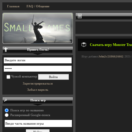
Главная
FAQ / Общение
Скачать игру Monster Trai
Привет, Гость!
Игру добавил
John2s [11866|1666]
| 2021-
Чужой компьютер
Зарегистрироваться
Забыл пароль
Поиск игр
Поиск игр по названию
Расширенный Google-поиск