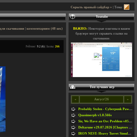
Скрыть правый сайдбар »
| Тема:
Youtube
для скачивания
|
комментариям (48 шт.)
ВАЖНО:
Некоторые плагины в вашем
браузере могут скрывать ссылки на
скачивание.
Рейтинг:
9.2 (6)
| Баллы:
266
Топ лучших игр
«
Август'26
»
Probably Stolen - Cyberpunk Pawnshop Simulator v048c [Playtest]
Quasimorph v1.0.566s
Sir, We Have an Orc Problem v05.08.2026
Deltarune v29.07.2026 [Chapters 1-5] / + RUS [Chapters 1-5]
IRON NEST: Heavy Turret Simulator v1.0a