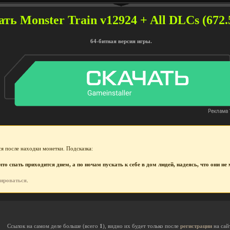
ть Monster Train v12924 + All DLCs (672.
64-битная версия игры.
я после находки монетки. Подсказка:
то спать приходится днем, а по ночам пускать к себе в дом людей, надеясь, что они н
рироваться
.
Ссылок на самом деле больше (всего
1
), видно их будет только после
регистрации
на сай