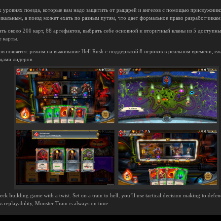
х уровнях поезда, которые вам надо защитить от рыцарей и ангелов с помощью прислужнико
кальным, а поезд может ехать по разным путям, что дает формальное право разработчикам 
ь около 200 карт, 88 артефактов, выбрать себе основной и вторичный кланы из 5 доступн
е карты.
в появятся: режим на выживание Hell Rush с поддержкой 8 игроков в реальном времени, е
ицами лидеров.
deck building game with a twist. Set on a train to hell, you’ll use tactical decision making to defe
s replayability, Monster Train is always on time.