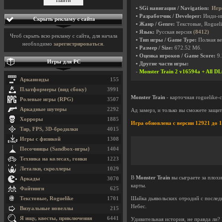
• SGi навигация / Navigation:
Игр
• Разработчик / Developer:
Инди-и
Скрыть рекламу с сайта
• Жанр / Genre:
Текстовые, Roguel
• Язык:
Русская версия
(8412)
Чтоб скрыть всю рекламу с сайта, для начала
• Тип игры / Game Type:
Полная ве
необходимо
зарегистрироваться
.
• Размер / Size:
672.52 Мб.
• Оценка игроков / Game Score:
9.
Игры для PC
• Другие части игры:
-
Monster Train 2 v16594a + All D
Арканоиды
155
Платформеры (вид сбоку)
3991
Monster Train
- карточная roguelike-
Ролевые игры (RPG)
3507
Аркадные шутеры
2292
Ад замерз, и только вы сможете защи
Хорроры
1885
Игра обновлена с версии 12921 до 12
Тир, FPS, 3D-бродилки
4015
Игры с физикой
1308
Песочницы (Sandbox-игры)
1404
Техника на колесах, гонки
1223
Леталки, скроллеры
1029
В
Monster Train
вы сыграете за плох
Аркады
3070
карты.
Файтинги
625
Текстовые, Roguelike
1701
Шайка дьявольских отродий с последн
Небес.
Визуальные новеллы
215
Я ищу, квесты, приключения
6441
Удивительная история, не правда ли?