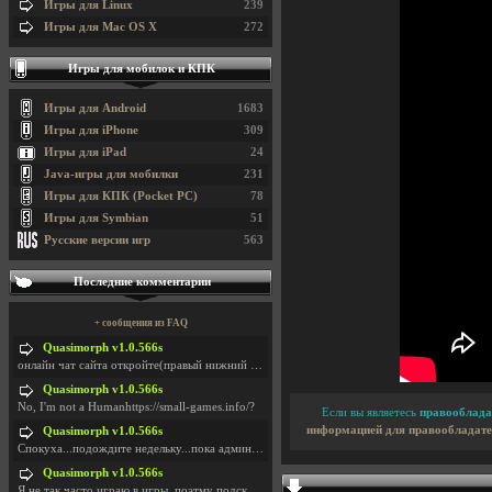
Игры для Linux
239
Игры для Mac OS X
272
Игры для мобилок и КПК
Игры для Android
1683
Игры для iPhone
309
Игры для iPad
24
Java-игры для мобилки
231
Игры для КПК (Pocket PC)
78
Игры для Symbian
51
Русские версии игр
563
Последние комментарии
+ сообщения из FAQ
Quasimorph v1.0.566s
онлайн чат сайта откройте(правый нижний угол экран
Quasimorph v1.0.566s
No, I'm not a Humanhttps://small-games.info/?
Если вы являетесь
правооблада
информацией для правообладате
Quasimorph v1.0.566s
Спокуха...подождите недельку...пока админов отпуст
Quasimorph v1.0.566s
Я не так часто играю в игры, поэтму подсказка про