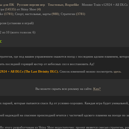
ы для ПК
Русские версии игр
Текстовые, Roguelike
Monster Train v12924 + All DLCs
гра
(14535)
от Shiny Shoe
(4)
ike
(1701)
; Спорт, настольные, карты
(988)
; Стратегии
(3781)
рсия (установи и играй)
2
из
10
(всего голосов:
6
)
LC
стратегия, где под вашим управлением окажется поезд с последним адским пламенем, котор
тить последний горящий костер от небесных сил и восстановить Ад!
924 + All DLCs (The Last Divinity DLC).
Список изменений можно посмотреть
здесь
.
Вы можете скрыть всю рекламу на сайте.
Как?
их парней, которые пытаются спаси Ад от условно-хороших. Каждая игра будет уникальной,
ей надеждой на спасение преисподней мчится с частичкой адского пламени на поезде по з
 Но этого разработчикам из Shiny Shoe недостаточно: проект является смесью стратегии, ро