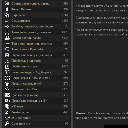
Спорт, настольные, карты
988
Все вертится вокруг сражений на тре
Tower Defense
394
Каждое прохождение игры станет уни
Стратегии
3781
В основном режиме вы сможете собрат
Симуляторы
1188
развития, и улучшить уже полученны
Змейки, поедалки, эволюция
72
Среди многопользовательских режимо
Тайм менеджмент, тайкуны
1020
также пользовательские карты с табл
Головоломки, пазлы
3035
Три в ряд, цепочки, тетрисы
686
Типа Zuma / Dynomite
98
Игры для детей, обучающие
316
Пинболы, бильярды
65
Необычные игры
1077
Большие игры (Rip, Repack)
269
Ретро-игры (DOS, Win 9x)
691
Игры пользователей
272
Сетевые / ХотСит
2320
Русские версии игр
8412
Игры для взрослых (18+)
130
VR-игры
399
Зомби игры
446
Monster Train
is a strategic roguelike 
SGi-сборники
0
time competitive multiplayer and endles
Создание игр
98