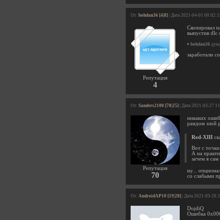
От:
bohdan36 [4|8]
| Дата 2021-04-01 00:02:1
Скопировал па
выпустив dlc
•
bohdan36
дума
заработали с
Репутация
4
От:
Sanders2100 [70|25]
| Дата 2021-03-27 1
никаких ошиб
рандом злой р
Red-XIII
ска
Вот с точки
А на практи
зачем я сам
Репутация
ну... опционал
70
со слабыми пр
От:
AndroidAP10 [19|28]
| Дата 2021-03-26 
DojdiQ
Ошибка 0х00