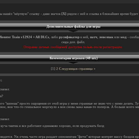
ты нашёл "мёртвую" ссылку - дави значок
[X]
рядом с ней и ссылка в ближайшее время будет 
Дополнительные файлы для игры
Monster Train v12924 + All DLCs
, либо
русификатор
к ней,
патч
,
левелпак
или
мод
- сообщ
сюда доп. файл.
Отправка личных сообщений доступна только после регистрации.
Комментарии игроков (48 шт.)
[1]
2
Следующая страница »
26
сказал:
ш?
ого "кипеша" просто ощущения от этой игры у меня странные не знаю что с ними делать. Тут
ное, вон что-то гениальное моргнуло а вон снова лажа какая-то поперла. А больше всего м
сказал:
куча тактик и все работают одинаково хорошо, если продумать билд
 видится. Уж очень часто игра раздает оппонентам "фичи" которые контрят массу билдов пр