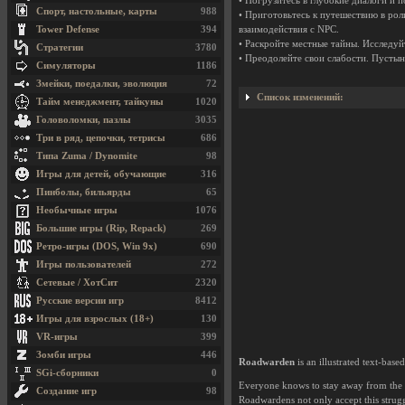
• Погрузитесь в глубокие диалоги и 
Спорт, настольные, карты
988
• Приготовьтесь к путешествию в рол
Tower Defense
394
взаимодействия с NPC.
• Раскройте местные тайны. Исследуй
Стратегии
3780
• Преодолейте свои слабости. Пустын
Симуляторы
1186
Змейки, поедалки, эволюция
72
Список изменений:
Тайм менеджмент, тайкуны
1020
Головоломки, пазлы
3035
Три в ряд, цепочки, тетрисы
686
Типа Zuma / Dynomite
98
Игры для детей, обучающие
316
Пинболы, бильярды
65
Необычные игры
1076
Большие игры (Rip, Repack)
269
Ретро-игры (DOS, Win 9x)
690
Игры пользователей
272
Сетевые / ХотСит
2320
Русские версии игр
8412
Игры для взрослых (18+)
130
VR-игры
399
Зомби игры
446
Roadwarden
is an illustrated text-bas
SGi-сборники
0
Everyone knows to stay away from the w
Создание игр
98
Roadwardens not only accept this strugg