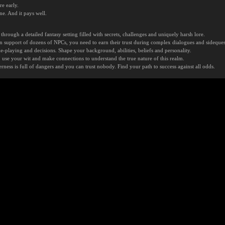
re early.
ne. And it pays well.
hrough a detailed fantasy setting filled with secrets, challenges and uniquely harsh lore.
n support of dozens of NPCs, you need to earn their trust during complex dialogues and sideques
e-playing and decisions. Shape your background, abilities, beliefs and personality.
e, use your wit and make connections to understand the true nature of this realm.
ess is full of dangers and you can trust nobody. Find your path to success against all odds.