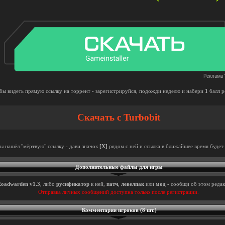
бы видеть прямую ссылку на торрент - зарегистрируйся, подожди неделю и набери
1
балл р
Скачать с Turbobit
ты нашёл "мёртвую" ссылку - дави значок
[X]
рядом с ней и ссылка в ближайшее время будет 
Дополнительные файлы для игры
oadwarden v1.3
, либо
русификатор
к ней,
патч
,
левелпак
или
мод
- сообщи об этом редак
Отправка личных сообщений доступна только после регистрации.
Комментарии игроков (8 шт.)