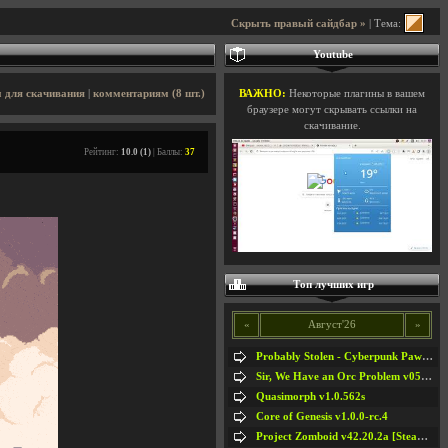
Скрыть правый сайдбар »
| Тема:
Youtube
 для скачивания
|
комментариям (8 шт.)
ВАЖНО:
Некоторые плагины в вашем
браузере могут скрывать ссылки на
скачивание.
Рейтинг:
10.0 (1)
| Баллы:
37
Топ лучших игр
«
Август'26
»
Probably Stolen - Cyberpunk Pawnshop Simulator v048c [Playtest]
Sir, We Have an Orc Problem v05.08.2026
Quasimorph v1.0.562s
Core of Genesis v1.0.0-rc.4
Project Zomboid v42.20.2a [Steam Early Access]