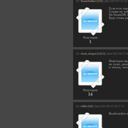
От:
SteamStalker [1|11]
| Дата 2023-07-12 19
Если есть так
Ссылка на че
На SteamDB: h
Буду очень р
Репутация
1
От:
cloud_dragon [14|13]
| Дата 2022-09-27 
Некоторое вре
не хуже, диал
и читать, чита
Репутация
14
От:
relhis [1|6]
| Дата 2022-09-12 18:27:13
Roadwarden п