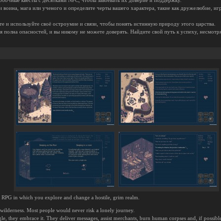
побочные квесты с десятками NPC, чтобы завоевать их доверие и поддержку.
и воина, мага или ученого и определите черты вашего характера, такие как дружелюбие, игр
те и используйте своё остроумие и связи, чтобы понять истинную природу этого царства.
я полна опасностей, и вы никому не можете доверять. Найдите свой путь к успеху, несмотря
ed RPG in which you explore and change a hostile, grim realm.
ilderness. Most people would never risk a lonely journey.
le, they embrace it. They deliver messages, assist merchants, burn human corpses and, if possibl