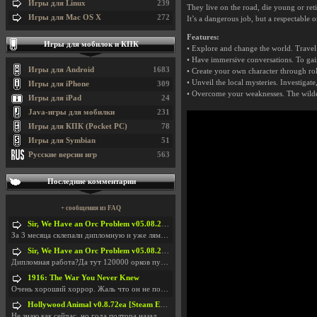
Игры для Linux
239
They live on the road, die young or reti
Игры для Mac OS X
272
It’s a dangerous job, but a respectable o
Features:
Игры для мобилок и КПК
• Explore and change the world. Travel t
• Have immersive conversations. To gai
Игры для Android
1683
• Create your own character through rol
• Unveil the local mysteries. Investigat
Игры для iPhone
309
• Overcome your weaknesses. The wildern
Игры для iPad
24
Java-игры для мобилки
231
Игры для КПК (Pocket PC)
78
Игры для Symbian
51
Русские версии игр
563
Последние комментарии
+ сообщения из FAQ
Sir, We Have an Orc Problem v05.08.2026
За 3 месяца склепали дипломную и уже лям двести ба
Sir, We Have an Orc Problem v05.08.2026
Дипломная работа?Да тут 120000 орков путь выбирают
1916: The War You Never Knew
Очень хороший хоррор. Жаль что он не получил должн
Hollywood Animal v0.8.72ea [Steam Early Access]
Не знаю как сейчас, но года полтора назад игра был