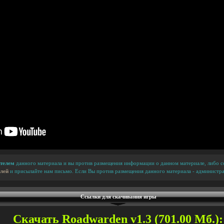
телем
данного материала и вы против размещения информации о данном материале, либо сс
лей
и присылайте нам письмо. Если Вы против размещения данного материала - администра
Ссылки для скачивания игры
Скачать Roadwarden v1.3 (701.00 Мб.):