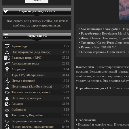
Скрыть рекламу с сайта
Чтоб скрыть всю рекламу с сайта, для начала
необходимо
зарегистрироваться
.
• SGi навигация / Navigation:
Игр
• Разработчик / Developer:
Moral A
Игры для PC
• Жанр / Genre:
Текстовые, Roguel
• Тип игры / Game Type:
Демо вер
Арканоиды
155
• Размер / Size:
701.00 Мб.
Платформеры (вид сбоку)
3991
• Оценка игроков / Game Score:
1
Ролевые игры (RPG)
3505
Аркадные шутеры
2292
Roadwarden
- иллюстрированная текс
Хорроры
1884
пустыни. Большинство людей никогда 
Тир, FPS, 3D-бродилки
4013
сообщения, помогают торговцам, сжи
Игры с физикой
1308
уходят на пенсию. Это опасная работа
Песочницы (Sandbox-игры)
1404
Игра обновлена до v1.3.
Список изме
Техника на колесах, гонки
1222
Леталки, скроллеры
1029
Аркады
3070
Файтинги
625
Текстовые, Roguelike
1701
Особенности:
Визуальные новеллы
215
• Исследуй и меняйте мир. Путешест
Я ищу, квесты, приключения
6440