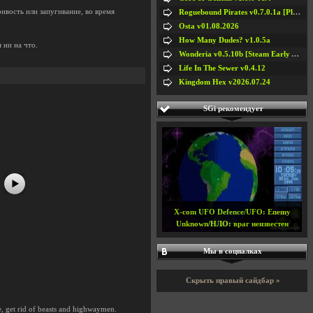
ивость или запугивание, во время
Roguebound Pirates v0.7.0.1a [Playtest]
Osta v01.08.2026
How Many Dudes? v1.0.5a
 ни на что.
Wonderia v0.5.10b [Steam Early Access]
Life In The Sewer v0.4.12
Kingdom Hex v2026.07.24
#5
#6
SGi рекомендует
#7
#8
X-com UFO Defence/UFO: Enemy
Unknown/НЛО: враг неизвестен
Мы в социалках
Скрыть правый сайдбар »
e, get rid of beasts and highwaymen.