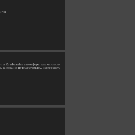
4998
от, в Roadwarden атмосфера, как минимум
ь за экран и путешествовать, исследовать