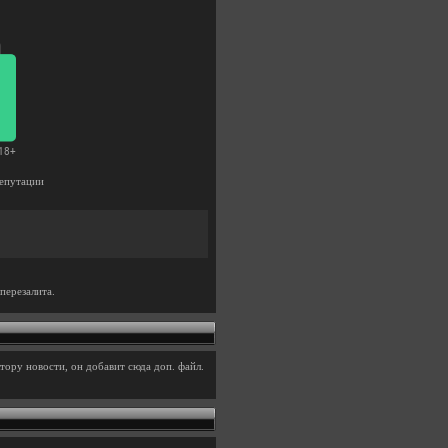
епутации
перезалита.
тору новости, он добавит сюда доп. файл.