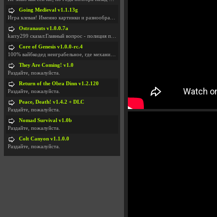
Going Medieval v1.1.13g
Игра клевая! Именно картинки и разнообразия в стро
Ostranauts v1.0.0.7a
karry299 сказал:Главный вопрос - полиция по-прежне
Core of Genesis v1.0.0-rc.4
100% вайбкодед неиграбельное, где механики знает т
They Are Coming! v1.0
Раздайте, пожалуйста.
Return of the Obra Dinn v1.2.120
Раздайте, пожалуйста.
Peace, Death! v1.4.2 + DLC
Раздайте, пожалуйста.
Nomad Survival v1.0b
Раздайте, пожалуйста.
Colt Canyon v1.1.0.0
Раздайте, пожалуйста.