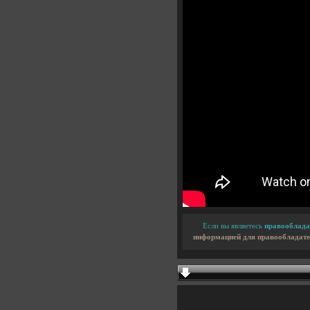
Если вы являетесь
правооблада
информацией для правообладате