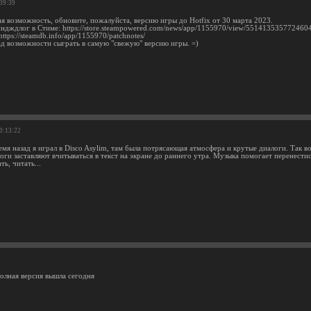
:39:39
ая возможность, обновите, пожалуйста, версию игры до Hotfix от 30 марта 2023.
йндждлог в Стиме: https://store.steampowered.com/news/app/1155970/view/551413535772460
ttps://steamdb.info/app/1155970/patchnotes/
ад возможности сыграть в самую "свежую" версию игры. =)
00:13:22
мя назад я играл в Disco Asylim, там была потрясающая атмосфера и крутые диалоги. Так в
оги заставляют вчитываться в текст на экране до раннего утра. Музыка помогает перенестис
ть, читать...
олная версия вышла сегодня