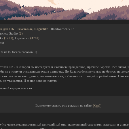
ы для ПК
Текстовые, Roguelike
Roadwarden v1.3
nxiety Studio
(2)
ike
(1701)
; Стратегии
(3780)
сия
0.0
из
10
(всего голосов:
1
)
товая RPG, в которой вы исследуете и изменяете враждебное, мрачное царство. Все знают,
бы не рискнули отправиться туда в одиночку. Но Roadwardens не только не боятся, но дела
гают человеческие трупы и, по возможности, избавляются от зверей и разбойников. Они ж
, но уважаемая. И за неё хорошо платят.
нений внутри новости.
Вы можете скрыть всю рекламу на сайте.
Как?
вуйте через детализированный фентезийный мир, наполненный секретами, вызовами и уника