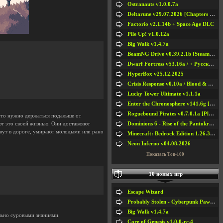
Ostranauts v1.0.0.7a
Deltarune v29.07.2026 [Chapters 1-5] / + RUS [Chapters 1-5]
Factorio v2.1.14b + Space Age DLC
Pile Up! v1.0.12a
Big Walk v1.4.7a
BeamNG Drive v0.39.2.1b [Steam Early Access]
Dwarf Fortress v53.16a / + Русская Версия v50.12a
HyperBox v25.12.2025
Crisis Response v0.10a / Blood & Bullet
Lucky Tower Ultimate v1.1.1a
Enter the Chronosphere v141.6g [Steam Early Access]
Roguebound Pirates v0.7.0.1a [Playtest]
 что нужно держаться подальше от
Dominions 6 - Rise of the Pantokrator v6.35a
ют это своей жизнью. Они доставляют
ивут в дороге, умирают молодыми или рано
Minecraft: Bedrock Edition 1.26.33.1a / + TLauncher v2.89
Neon Inferno v04.08.2026
Показать Топ-100
10 новых игр
Escape Wizard
Probably Stolen - Cyberpunk Pawnshop Simulator v048c [Playtest]
Big Walk v1.4.7a
льно суровыми знаниями.
Core of Genesis v1.0.0-rc.4