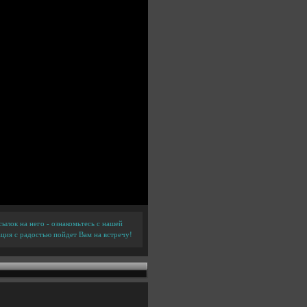
ылок на него - ознакомьтесь с нашей
ция с радостью пойдет Вам на встречу!