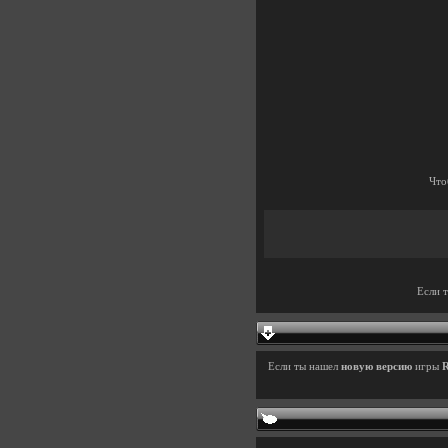
Что
Если 
Если ты нашел
новую версию
игры
R