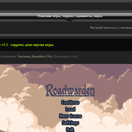
Описание игры, торрент, скриншоты, видео
Быстрый переход к:
ссылкам
v1.3 - торрент, демо версия игры
6 (обновлено) |
Текстовые, Roguelike (1701)
| Просмотров: 15416