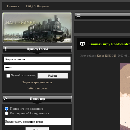
Главная
FAQ / Общение
Скачать игру Roadwarden 
Привет, Гость!
Игру добавил
Kusko [2563|32]
| 2022-08-1
Чужой компьютер
Зарегистрироваться
Забыл пароль
Поиск игр
Поиск игр по названию
Расширенный Google-поиск