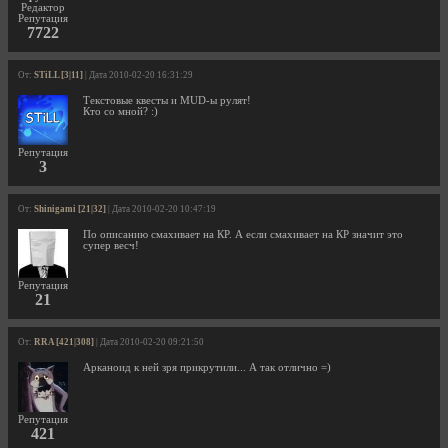
Редактор
Репутация
7722
От:
STiLL [3|11]
| Дата 2010-02-20 16:31:29
Текстовые квесты и MUD-ы рулят!
Кто со мной? :)
Репутация
3
От:
Shinigami [21|32]
| Дата 2010-02-20 10:47:19
По описанию смахивает на КР. А если смахивает на КР значит это
супер весч!
Репутация
21
От:
RRA [421|308]
| Дата 2010-02-20 09:21:50
Арканоид к ней зря прикрутили... А так отлично =)
Репутация
421