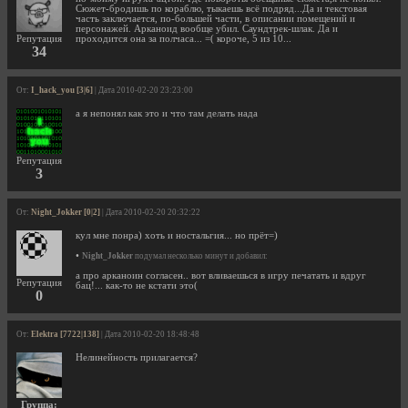
Сюжет-бродишь по кораблю, тыкаешь всё подряд...Да и текстовая
часть заключается, по-большей части, в описании помещений и
персонажей. Арканоид вообще убил. Саундтрек-шлак. Да и
Репутация
проходится она за полчаса... =( короче, 5 из 10...
34
От:
I_hack_you [3|6]
| Дата 2010-02-20 23:23:00
а я непонял как это и что там делать нада
Репутация
3
От:
Night_Jokker [0|2]
| Дата 2010-02-20 20:32:22
кул мне понра) хоть и ностальгия... но прёт=)
•
Night_Jokker
подумал несколько минут и добавил:
а про арканоин согласен.. вот вливаешься в игру печатать и вдруг
Репутация
бац!... как-то не кстати это(
0
От:
Elektra [7722|138]
| Дата 2010-02-20 18:48:48
Нелинейность прилагается?
Группа: