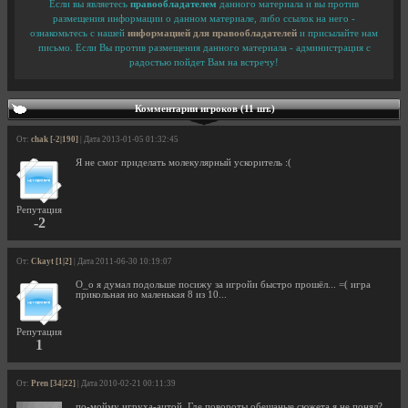
Если вы являетесь
правообладателем
данного материала и вы против
размещения информации о данном материале, либо ссылок на него -
ознакомьтесь с нашей
информацией для правообладателей
и присылайте нам
письмо. Если Вы против размещения данного материала - администрация с
радостью пойдет Вам на встречу!
Комментарии игроков (11 шт.)
От:
chak [-2|190]
| Дата 2013-01-05 01:32:45
Я не смог приделать молекулярный ускоритель :(
Репутация
-2
От:
Ckayt [1|2]
| Дата 2011-06-30 10:19:07
О_о я думал подольше посижу за игройи быстро прошёл... =( игра
прикольная но маленькая 8 из 10...
Репутация
1
От:
Pren [34|22]
| Дата 2010-02-21 00:11:39
по-мойму игруха-ацтой. Где повороты обещаные сюжета,я не понял?