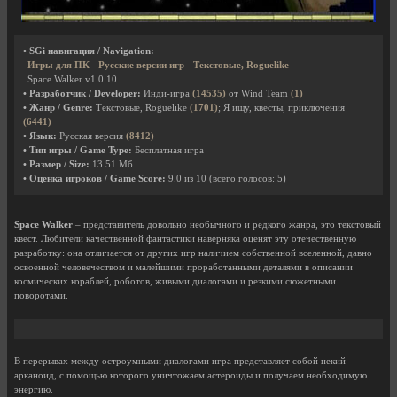
• SGi навигация / Navigation:
Игры для ПК
Русские версии игр
Текстовые, Roguelike
Space Walker v1.0.10
• Разработчик / Developer:
Инди-игра
(14535)
от Wind Team
(1)
• Жанр / Genre:
Текстовые, Roguelike
(1701)
; Я ищу, квесты, приключения
(6441)
• Язык:
Русская версия
(8412)
• Тип игры / Game Type:
Бесплатная игра
• Размер / Size:
13.51 Мб.
• Оценка игроков / Game Score:
9.0
из
10
(всего голосов:
5
)
Space Walker
– представитель довольно необычного и редкого жанра, это текстовый
квест. Любители качественной фантастики наверняка оценят эту отечественную
разработку: она отличается от других игр наличием собственной вселенной, давно
освоенной человечеством и малейшими проработанными деталями в описании
космических кораблей, роботов, живыми диалогами и резкими сюжетными
поворотами.
В перерывах между остроумными диалогами игра представляет собой некий
арканоид, с помощью которого уничтожаем астероиды и получаем необходимую
энергию.