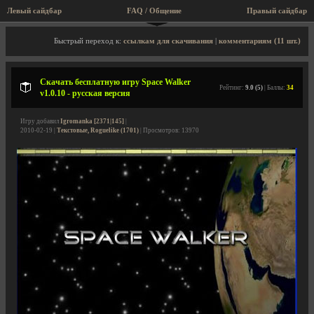
Левый сайдбар
FAQ / Общение
Правый сайдбар
Описание игры, скриншоты, видео
Быстрый переход к:
ссылкам для скачивания
|
комментариям (11 шт.)
Скачать бесплатную игру Space Walker
Рейтинг:
9.0 (5)
| Баллы:
34
v1.0.10 - русская версия
Игру добавил
Igromanka [2371|145]
|
2010-02-19 |
Текстовые, Roguelike (1701)
| Просмотров: 13970