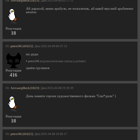
От:
ArsvaargHoyk [18|23]
| Дата 2025-04-09 02:17:11
Ай дарахой, кюпи арьбузи, не пожалеешь, ай какой вкусний арьбюююз
ыхыхы
Репутация
18
От:
petro106 [416|55]
| Дата 2025-04-09 00:47:13
пи диди
•
petro106
подумал несколько секунд и добавил:
зднём грузинов
Репутация
416
От:
ArsvaargHoyk [18|23]
| Дата 2025-04-08 23:39:39
День памяти героев художественного фильма "Спи*дили" )
Репутация
18
От:
petro106 [416|55]
| Дата 2025-04-08 19:06:17