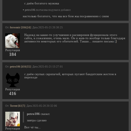
с днём богатого мужика
•
petro106
полчасика подумал и добавил:
настолько богатого, что мы все бом жы посравнению с сним
От:
forosmir [184|24]
| Дата 2025-05-21 20:30:25
Надежд на какие-то улучшения и расширения функционала этого
сайта, к сожалению, очень мало. Он и жив-то вообще только благодаря
активности некоторых его обитателей. Такшо... пишите письма
Репутация
184
От:
petro106 [416|55]
| Дата 2025-05-21 13:27:01
с днём скупых скрипачей, которых пугают бандитским жестом в
переходе
Репутация
416
От:
Torent [61|7]
| Дата 2025-05-20 20:32:06
petro106
сказал:
завтра сделаю
Вот чё ты...
Репутация