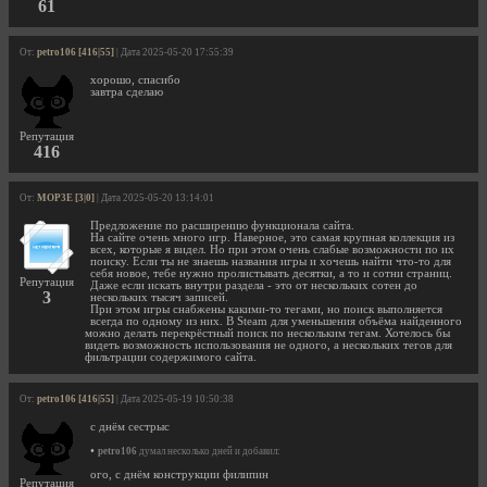
61
От:
petro106 [416|55]
| Дата 2025-05-20 17:55:39
хорошо, спасибо
завтра сделаю
Репутация
416
От:
MOP3E [3|0]
| Дата 2025-05-20 13:14:01
Предложение по расширению функционала сайта.
На сайте очень много игр. Наверное, это самая крупная коллекция из
всех, которые я видел. Но при этом очень слабые возможности по их
поиску. Если ты не знаешь названия игры и хочешь найти что-то для
себя новое, тебе нужно пролистывать десятки, а то и сотни страниц.
Репутация
Даже если искать внутри раздела - это от нескольких сотен до
3
нескольких тысяч записей.
При этом игры снабжены какими-то тегами, но поиск выполняется
всегда по одному из них. В Steam для уменьшения объёма найденного
можно делать перекрёстный поиск по нескольким тегам. Хотелось бы
видеть возможность использования не одного, а нескольких тегов для
фильтрации содержимого сайта.
От:
petro106 [416|55]
| Дата 2025-05-19 10:50:38
с днём сестрыс
•
petro106
думал несколько дней и добавил:
ого, с днём конструкции филипин
Репутация