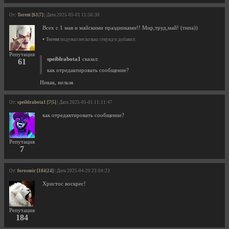
От:
Torent [61|7]
| Дата 2025-05-01 11:56:30
Всех с 1 мая и майскими праздниками!! Мир,труд,май! (типа))
•
Torent
подумал несколько секунд и добавил:
Репутация
speiblrabota1
сказал:
61
как отредактировать сообщение?
Никак, нельзя.
От:
speiblrabota1 [7|5]
| Дата 2025-05-01 11:11:47
как отредактировать сообщение?
Репутация
7
От:
forosmir [184|24]
| Дата 2025-04-20 23:04:23
Христос воскрес!
Репутация
184