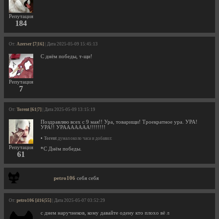
Репутация
184
От:
Azerser [7|16]
| Дата 2025-05-09 15:45:13
С днём победы, т-щи!
Репутация
7
От:
Torent [61|7]
| Дата 2025-05-09 13:15:19
Поздравляю всех с 9 мая!! Ура, товарищи! Троекратное ура. УРА!
УРА!! УРААААААА!!!!!!!!
•
Torent
думал около часа и добавил:
Репутация
*С Днём победы.
61
petro106
себя себя
От:
petro106 [416|55]
| Дата 2025-05-07 03:52:29
с днем наручнеков, кому давайте одену кто плохо вё л