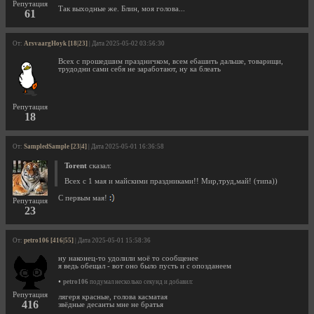
Репутация
Так выходные же. Блин, моя голова...
61
От:
ArsvaargHoyk [18|23]
| Дата 2025-05-02 03:56:30
Всех с прошедшим праздничком, всем ебашить дальше, товарищи,
трудодни сами себя не заработают, ну ка блеать
Репутация
18
От:
SampledSample [23|4]
| Дата 2025-05-01 16:36:58
Torent
сказал:
Всех с 1 мая и майскими праздниками!! Мир,труд,май! (типа))
С первым мая!
Репутация
23
От:
petro106 [416|55]
| Дата 2025-05-01 15:58:36
ну наконец-то удолили моё то сообщенее
я ведь обещал - вот оно было пусть и с опозданеем
•
petro106
подумал несколько секунд и добавил:
Репутация
лягеря красные, голова касматая
416
звёдные десанты мне не братья