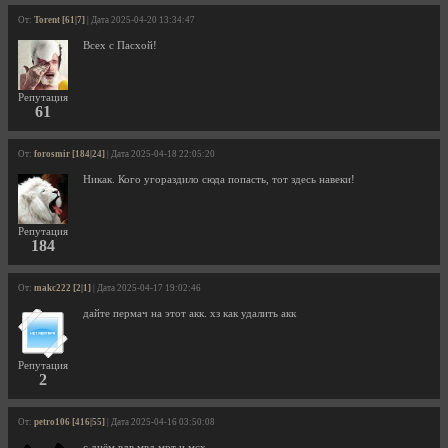
От:
Torent [61|7]
| Дата 2025-04-20 13:34:47
Всех с Пасхой!
Репутация
61
От:
forosmir [184|24]
| Дата 2025-04-18 22:05:20
Никак. Кого угораздило сюда попасть, тот здесь навеки!
Репутация
184
От:
makc222 [2|1]
| Дата 2025-04-17 19:02:46
дайте пермач на этот акк. хз как удалить акк
Репутация
2
От:
petro106 [416|55]
| Дата 2025-04-16 03:50:08
с днём вдв мвд мрт и мсх