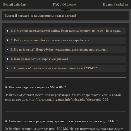
Левый сайдбар
FAQ / Общение
Правый сайдбар
FAQ / Вопросы и ответы
Быстрый переход:
к коментариям пользователей
1. Описание возможностей сайта. Если только пришли на сайт - Вам сюда.
2. Всё о репутации. Что это такое и как её заработать.
3. Не идёт игра? Попробуйте установить следующие программы.
4. Как пользоваться образами дисков?
5. Правила общения или за что можно попасть в ТУРМУ?
В: Как выкладывать игры на SGi и BGi?
О: Игры могут выкладывать только редакторы. Узнать подробности можно в этой
теме на форуме:
http://forum.small-games.info/index.php?showtopic=565
В: Сайт же о мини играх, почему тут иногда появляются игры аж до 1 ГБ.?!
О: Вообще, верхний лимит для игр - 500 Мб. Но для некоторых жанров этот лимит