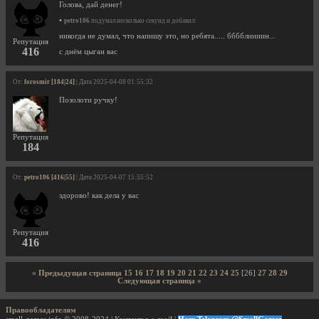
Голова, дай денег!
•
petro106
подумал несколько секунд и добавил:
никогда не думал, что напишу это, но ребята..... бббблиииин...
Репутация
416
с днём цыган вас
От:
forosmir [184|24]
| Дата 2025-04-08 01:55:32
Позолоти ручку!
Репутация
184
От:
petro106 [416|55]
| Дата 2025-04-07 15:55:52
здорово! как дела у вас
Репутация
416
« Предыдущая страница
15
16
17
18
19
20
21
22
23
24
25
[26]
27
28
29
Следующая страница »
Правообладателям