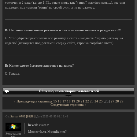
увеличен в 2 раза (т.е. до 1 ГБ., такие игры, как "я ищу", платформеры...), т.к. они
подходят под термин "мини" по своей сути, а не по размеру.
В: На сайте очень много рекламы и она мне очень мешает и раздражает!!!
О: Чтоб убрать практически всю рекламу с сайта - надавите "скрыть рекламу на
неделю" (находится под рекламой сверху сайта, строчка голубого цвета).
В: Какое самое быстрое животное на земле?
О: Гепард.
Общение, комментарии пользователей
« Предыдущая страница
15
16
17
18
19
20
21
22
23
24
25
[26]
27
28
29
Следующая страница »
От:
Sasha_0780 [18|58]
| Дата 2025-05-30 02:16:49
hexede
сказал:
Может быть Moonlighter?
Репутация