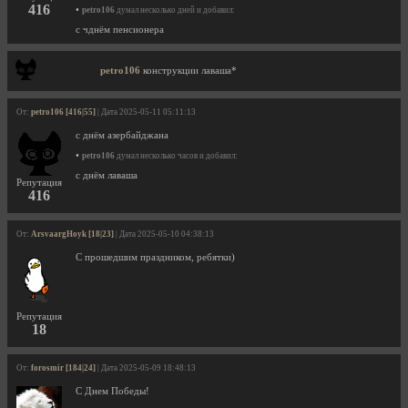
416
•
petro106
думал несколько дней и добавил:
с чднём пенсионера
petro106
конструкции лаваша*
От:
petro106 [416|55]
| Дата 2025-05-11 05:11:13
с днём азербайджана
•
petro106
думал несколько часов и добавил:
с днём лаваша
Репутация
416
От:
ArsvaargHoyk [18|23]
| Дата 2025-05-10 04:38:13
С прошедшим праздником, ребятки)
Репутация
18
От:
forosmir [184|24]
| Дата 2025-05-09 18:48:13
С Днем Победы!