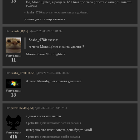
18
Не, Monolighter, в разделе 18+ был про чела робота с камерой вместо
головы
•
Sasha_0780
подумал несколько минут и добавил:
у меня до сих пор валяется
От:
hexede [11|16]
| Дата 2025-05-28 16:01:32
Sasha_0780
сказал:
А чего Monolighter с сайта удалили?
Может быть Moonlighter?
Репутация
11
От:
Sasha_0780 [18|58]
| Дата 2025-05-28 02:36:02
А чего Monolighter с сайта удалили?
Репутация
18
От:
petro106 [416|55]
| Дата 2025-05-26 18:32:34
с днём аиста или цапли
•
petro106
думал несколько часов и добавил:
интерсно что какой заврта день будет какой
Репутация
416
•
petro106
думал несколько дней и добавил: