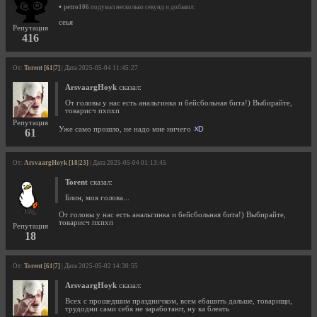
•
petro106
подумал несколько секунд и добавил:
сеья
Репутация
416
От:
Torent [61|7]
| Дата 2025-05-04 11:45:27
ArsvaargHoyk
сказал:
От головы у нас есть анальгинка и бейсбольная бита!) Выбирайте,
товарисч пхпхп
Репутация
Уже само прошло, не надо мне ничего
61
От:
ArsvaargHoyk [18|23]
| Дата 2025-05-04 01:13:45
Torent
сказал:
Блин, моя голова...
От головы у нас есть анальгинка и бейсбольная бита!) Выбирайте,
товарисч пхпхп
Репутация
18
От:
Torent [61|7]
| Дата 2025-05-02 14:30:55
ArsvaargHoyk
сказал:
Всех с прошедшим праздничком, всем ебашить дальше, товарищи,
трудодни сами себя не заработают, ну ка блеать