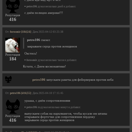
•
petro106
думал несколько дней и добавил:
с днём полиции америки!!!
Репутация
416
От:
forosmir [184|24]
| Дата 2025-04-12 03:25:38
petro106
сказал:
закрываем серца против женщинов
Окстись!
Репутация
184
•
forosmir
думал несколько часов и добавил:
Кстати, с Днем космонавтики!
petro106
запускаем ракеты для фейерверков против неба
От:
petro106 [416|55]
| Дата 2025-04-10 17:15:45
ураааа, с днём сопротивленияяя
•
petro106
подумал несколько минут и добавил:
выпускаем собак на нарклмангов, чтобы кусали им штаны
Репутация
открываем форточки для сопротивления пердежу
416
закрываем серца против женщинов