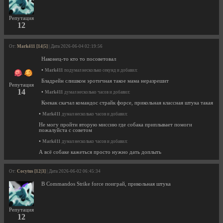
Репутация
12
От:
Mark411 [14|5]
| Дата 2026-06-04 02:19:56
Наконец-то кто то посоветовал
•
Mark411
подумал несколько секунд и добавил:
Бладрейн слишком эротичная такое мама неразрешит
Репутация
14
•
Mark411
думал несколько часов и добавил:
Коекак скачал командос страйк форсе, прикольная классная штука такая
•
Mark411
думал несколько часов и добавил:
Не могу пройти вторую миссию где собака приплывает помоги
пожалуйста с советом
•
Mark411
думал несколько часов и добавил:
А всё собаке кажеться просто нужно дать доплыть
От:
Cocytus [12|3]
| Дата 2026-06-02 06:45:34
В Commandos Strike force поиграй, прикольная штука
Репутация
12