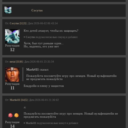
Cocytus
От:
Cocytus [12|3]
| Дата 2026-06-02 06:43:54
Кто детей атакует, чтобы их защищать?
•
Cocytus
подумал несколько секунд и добавил:
Хотя, был тут раньше один...
Репутация
Но, надеюсь, его уже нет
12
От:
notai [11|0]
| Дата 2026-06-01 23:35:34
Mark411
сказал:
Пожалуйста посоветуйте игру про немцев. Новый вульфенштейн
не предлагать пожалуйста
Репутация
Бладрейн в плену у нацистов
11
От:
Mark411 [14|5]
| Дата 2026-06-01 21:36:02
л:
Пожалуйста посоветуйте игру про немцев. Новый вульфенштейн не
предлагать пожалуйста
Репутация
•
Mark411
подумал несколько минут и добавил:
14