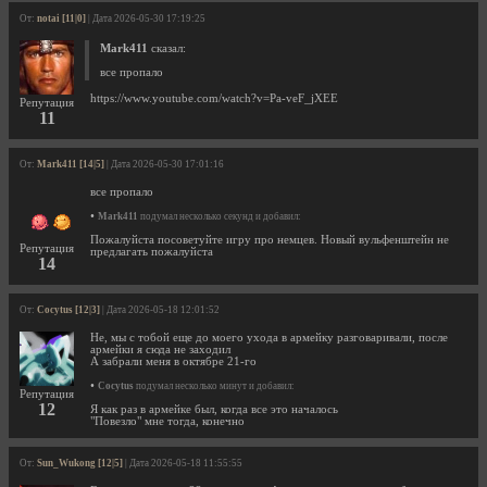
От:
notai [11|0]
| Дата 2026-05-30 17:19:25
Mark411
сказал:
все пропало
https://www.youtube.com/watch?v=Pa-veF_jXEE
Репутация
11
От:
Mark411 [14|5]
| Дата 2026-05-30 17:01:16
все пропало
•
Mark411
подумал несколько секунд и добавил:
Пожалуйста посоветуйте игру про немцев. Новый вульфенштейн не
Репутация
предлагать пожалуйста
14
От:
Cocytus [12|3]
| Дата 2026-05-18 12:01:52
Не, мы с тобой еще до моего ухода в армейку разговаривали, после
армейки я сюда не заходил
А забрали меня в октябре 21-го
•
Cocytus
подумал несколько минут и добавил:
Репутация
12
Я как раз в армейке был, когда все это началось
"Повезло" мне тогда, конечно
От:
Sun_Wukong [12|5]
| Дата 2026-05-18 11:55:55