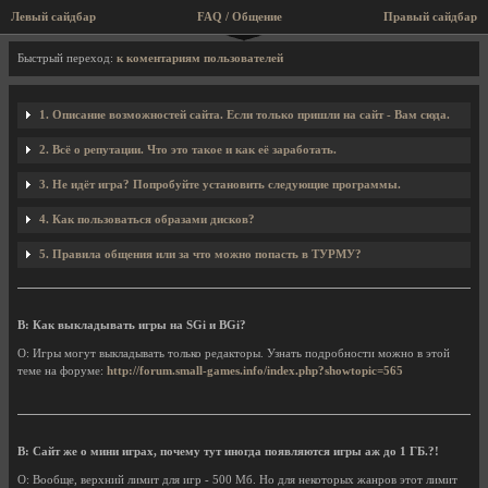
Левый сайдбар
FAQ / Общение
Правый сайдбар
FAQ / Вопросы и ответы
Быстрый переход:
к коментариям пользователей
1. Описание возможностей сайта. Если только пришли на сайт - Вам сюда.
2. Всё о репутации. Что это такое и как её заработать.
3. Не идёт игра? Попробуйте установить следующие программы.
4. Как пользоваться образами дисков?
5. Правила общения или за что можно попасть в ТУРМУ?
В: Как выкладывать игры на SGi и BGi?
О: Игры могут выкладывать только редакторы. Узнать подробности можно в этой
теме на форуме:
http://forum.small-games.info/index.php?showtopic=565
В: Сайт же о мини играх, почему тут иногда появляются игры аж до 1 ГБ.?!
О: Вообще, верхний лимит для игр - 500 Мб. Но для некоторых жанров этот лимит