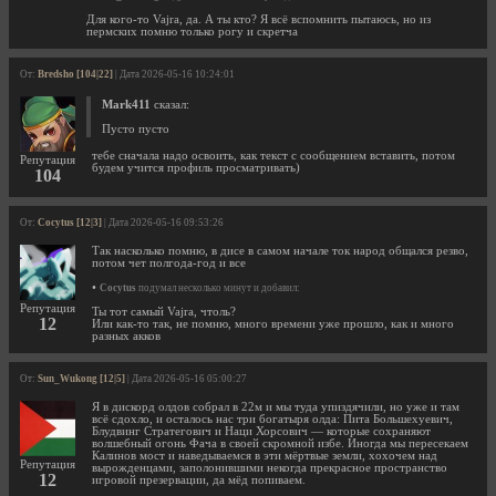
Для кого-то Vajra, да. А ты кто? Я всё вспомнить пытаюсь, но из
пермских помню только рогу и скретча
От:
Bredsho [104|22]
| Дата 2026-05-16 10:24:01
Mark411
сказал:
Пусто пусто
тебе сначала надо освоить, как текст с сообщением вставить, потом
Репутация
будем учится профиль просматривать)
104
От:
Cocytus [12|3]
| Дата 2026-05-16 09:53:26
Так насколько помню, в дисе в самом начале ток народ общался резво,
потом чет полгода-год и все
•
Cocytus
подумал несколько минут и добавил:
Репутация
Ты тот самый Vajra, чтоль?
12
Или как-то так, не помню, много времени уже прошло, как и много
разных акков
От:
Sun_Wukong [12|5]
| Дата 2026-05-16 05:00:27
Я в дискорд олдов собрал в 22м и мы туда упиздячили, но уже и там
всё сдохло, и осталось нас три богатыря олда: Пита Большехуевич,
Блудвинг Стратегович и Наци Хорсович — которые сохраняют
волшебный огонь Фача в своей скромной избе. Иногда мы пересекаем
Калинов мост и наведываемся в эти мёртвые земли, хохочем над
Репутация
вырожденцами, заполонившими некогда прекрасное пространство
12
игровой презервации, да мёд попиваем.