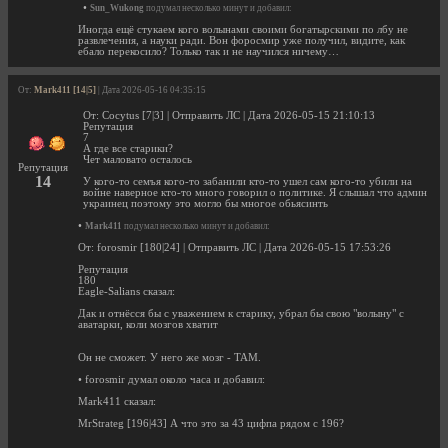
•
Sun_Wukong
подумал несколько минут и добавил:
Иногда ещё стукаем кого волынами своими богатырскими по лбу не
развлечения, а науки ради. Вон форосмир уже получил, видите, как
ебало перекосило? Только так и не научился ничему…
От:
Mark411 [14|5]
| Дата 2026-05-16 04:35:15
От: Cocytus [7|3] | Отправить ЛС | Дата 2026-05-15 21:10:13
Репутация
7
А где все старики?
Чет маловато осталось
Репутация
14
У кого-то семъя кого-то забанили кто-то ушел сам кого-то убили на
войне наверное кто-то много говорил о политике. Я слышал что админ
украинец поэтому это могло бы многое обьясинть
•
Mark411
подумал несколько минут и добавил:
От: forosmir [180|24] | Отправить ЛС | Дата 2026-05-15 17:53:26
Репутация
180
Eagle-Salians сказал:
Дак и отнёсся бы с уважением к старику, убрал бы свою "волыну" с
аватарки, коли мозгов хватит
Он не сможет. У него же мозг - ТАМ.
• forosmir думал около часа и добавил:
Mark411 сказал:
MrStrateg [196|43] А что это за 43 цифпа рядом с 196?