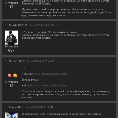
Старики разбежались по другим сервисам. Хз чего вы тусите в этой
Репутация
Богом забытой бездне.
14
Привет помоги найти игр про немцев. Или если ты играл в игру
Командо то помоги пройти мисию со снегом и подводной лодкой где
берут заложников и надо их спасти
От:
Deniska [687|191]
| Дата 2026-06-11 10:08:19
>А где все старики? Чет маловато осталось
Старики разбежались по другим сервисам. Хз чего вы тусите в этой
Богом забытой бездне.
Репутация
687
От:
Mark411 [14|5]
| Дата 2026-06-11 07:43:30
67
•
Mark411
думал несколько дней и добавил:
Голова кулак
Репутация
14
•
Mark411
думал несколько дней и добавил:
Сосутис помоги теперь с мисией где немцы окружают твою команду
гдето на северном полюсе и берут в заложники команду субморины
немецкой
От:
Cocytus [12|3]
| Дата 2026-06-04 09:59:31
Я играл в нее, еще когда мелким был, я уж ничего и не помню