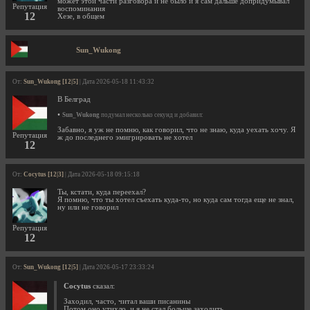
может этой части разговора и не было и я сам дальше допридумывал
Репутация
воспоминания
12
Хезе, в общем
Sun_Wukong
От:
Sun_Wukong [12|5]
| Дата 2026-05-18 11:43:32
В Белград
•
Sun_Wukong
подумал несколько секунд и добавил:
Забавно, я уж не помню, как говорил, что не знаю, куда уехать хочу. Я
Репутация
ж до последнего эмигрировать не хотел
12
От:
Cocytus [12|3]
| Дата 2026-05-18 09:15:18
Ты, кстати, куда переехал?
Я помню, что ты хотел съехать куда-то, но куда сам тогда еще не знал,
ну или не говорил
Репутация
12
От:
Sun_Wukong [12|5]
| Дата 2026-05-17 23:33:24
Cocytus
сказал:
Заходил, часто, читал ваши писанины
Потом оно утихло, и я не стал больше заходить