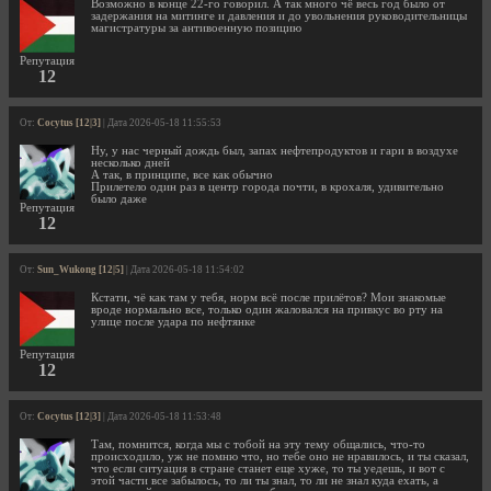
Возможно в конце 22-го говорил. А так много чё весь год было от
задержания на митинге и давления и до увольнения руководительницы
магистратуры за антивоенную позицию
Репутация
12
От:
Cocytus [12|3]
| Дата 2026-05-18 11:55:53
Ну, у нас черный дождь был, запах нефтепродуктов и гари в воздухе
несколько дней
А так, в принципе, все как обычно
Прилетело один раз в центр города почти, в крохаля, удивительно
было даже
Репутация
12
От:
Sun_Wukong [12|5]
| Дата 2026-05-18 11:54:02
Кстати, чё как там у тебя, норм всё после прилётов? Мои знакомые
вроде нормально все, только один жаловался на привкус во рту на
улице после удара по нефтянке
Репутация
12
От:
Cocytus [12|3]
| Дата 2026-05-18 11:53:48
Там, помнится, когда мы с тобой на эту тему общались, что-то
происходило, уж не помню что, но тебе оно не нравилось, и ты сказал,
что если ситуация в стране станет еще хуже, то ты уедешь, и вот с
этой части все забылось, то ли ты знал, то ли не знал куда ехать, а