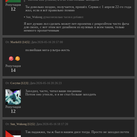
Репутация
Ты довольно поздно, получается, пришёл. Сервак с 1 апреля 22-го года
12
жил, если я всё правильно помню
•
Sun_Wukong
думал несколько часов и добавил:
Я вот думаю лол сделать может пет-проектик с рекреэйтом чисто фача
для своих, с вот этим вот дизайном из нулевых и всем таким, только
немного пропатченным
От:
Mark411 [14|5]
| Дата 2026-05-16 20:57:00
полнейшая мега-ультра-жесть
Репутация
14
От:
Cocytus [12|3]
| Дата 2026-05-16 20:26:23
Заходил, часто, читал ваши писанины
Потом оно утихло, и я не стал больше заходить
Репутация
12
От:
Sun_Wukong [12|5]
| Дата 2026-05-16 18:17:20
Так падажжи, ты ж был в нашем дисе тогда. Просто не заходил почти