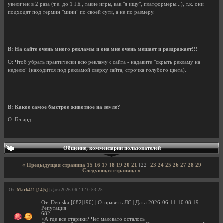
увеличен в 2 раза (т.е. до 1 ГБ., такие игры, как "я ищу", платформеры...), т.к. они
подходят под термин "мини" по своей сути, а не по размеру.
В: На сайте очень много рекламы и она мне очень мешает и раздражает!!!
О: Чтоб убрать практически всю рекламу с сайта - надавите "скрыть рекламу на
неделю" (находится под рекламой сверху сайта, строчка голубого цвета).
В: Какое самое быстрое животное на земле?
О: Гепард.
Общение, комментарии пользователей
« Предыдущая страница
15
16
17
18
19
20
21
[22]
23
24
25
26
27
28
29
Следующая страница »
От:
Mark411 [14|5]
| Дата 2026-06-11 10:53:25
От: Deniska [682|190] | Отправить ЛС | Дата 2026-06-11 10:08:19
Репутация
682
>А где все старики? Чет маловато осталось