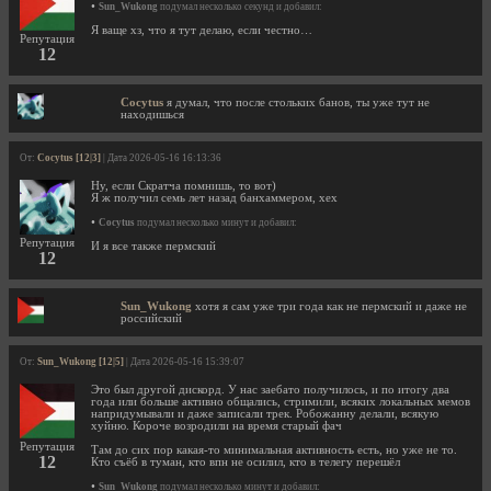
•
Sun_Wukong
подумал несколько секунд и добавил:
Я ваще хз, что я тут делаю, если честно…
Репутация
12
Cocytus
я думал, что после стольких банов, ты уже тут не
находишься
От:
Cocytus [12|3]
| Дата 2026-05-16 16:13:36
Ну, если Скратча помнишь, то вот)
Я ж получил семь лет назад банхаммером, хех
•
Cocytus
подумал несколько минут и добавил:
Репутация
И я все также пермский
12
Sun_Wukong
хотя я сам уже три года как не пермский и даже не
российский
От:
Sun_Wukong [12|5]
| Дата 2026-05-16 15:39:07
Это был другой дискорд. У нас заебато получилось, и по итогу два
года или больше активно общались, стримили, всяких локальных мемов
напридумывали и даже записали трек. Робожанну делали, всякую
хуйню. Короче возродили на время старый фач
Репутация
Там до сих пор какая-то минимальная активность есть, но уже не то.
12
Кто съёб в туман, кто впн не осилил, кто в телегу перешёл
•
Sun_Wukong
подумал несколько минут и добавил: