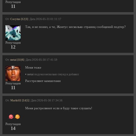
Репутация
11
От:
Cocytus [12|3]
| Дата 2026-05-31 01:11:17
Так, я не понял, а че, Жонтус несколько страниц сообщений подтер?
Репутация
12
От:
notai [11|0]
| Дата 2026-05-30 17:41:59
Меня тоже
•
notai
подумал несколько секунд и добавил:
Расстреляют камшотами
Репутация
11
От:
Mark411 [14|5]
| Дата 2026-05-30 17:34:56
Меня растреляеют если я буду такое слушать!
Репутация
14