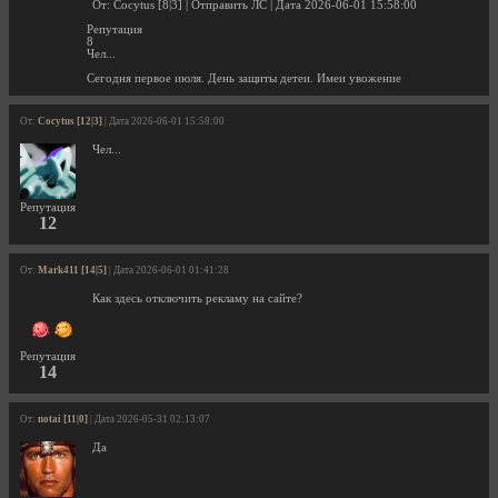
От: Cocytus [8|3] | Отправить ЛС | Дата 2026-06-01 15:58:00
Репутация
8
Чел...
Сегодня первое июля. День защиты детеи. Имеи увожение
От:
Cocytus [12|3]
| Дата 2026-06-01 15:58:00
Чел...
Репутация
12
От:
Mark411 [14|5]
| Дата 2026-06-01 01:41:28
Как здесь отключить рекламу на сайте?
Репутация
14
От:
notai [11|0]
| Дата 2026-05-31 02:13:07
Да