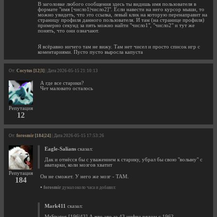
В заголовке любого сообщения здесь ты видишь имя пользователя в
формате "имя [число1|число2]". Если навести на него курсор мыши, то
можно увидеть, что это ссылка, левый клик на которую перенаправит на
страницу профиля данного пользователя. И там (на странице профиля)
примерно секунд за пять можно найти "число1", "число2" и тут же
понять, что они означают.
Я всёравно ничего там не вижу. Там нет чисел и просто список игр с
коментариями. Пусто пусто выросла капуста
От:
Cocytus [12|3]
| Дата 2026-05-15 21:10:13
А где все старики?
Чет маловато осталось
Репутация
12
От:
forosmir [184|24]
| Дата 2026-05-15 17:53:26
Eagle-Salians
сказал:
Дак и отнёсся бы с уважением к старику, убрал бы свою "волыну" с
аватарки, коли мозгов хватит
Репутация
Он не сможет. У него же мозг - ТАМ.
184
•
forosmir
думал около часа и добавил:
Mark411
сказал:
MrStrateg [196|43] А что это за 43 цифпа рядом с 196?