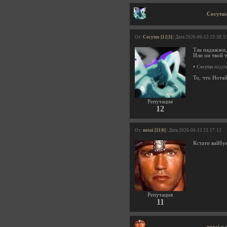
Cocytus
От:
Cocytus [12|3]
| Дата 2026-06-13 23:38:1
Так падажжи, 
Или он твой 
•
Cocytus
подума
То, что Нотай
Репутация
12
От:
notai [11|0]
| Дата 2026-06-13 23:17:12
Кстати вайбу
Репутация
11
notai
я 