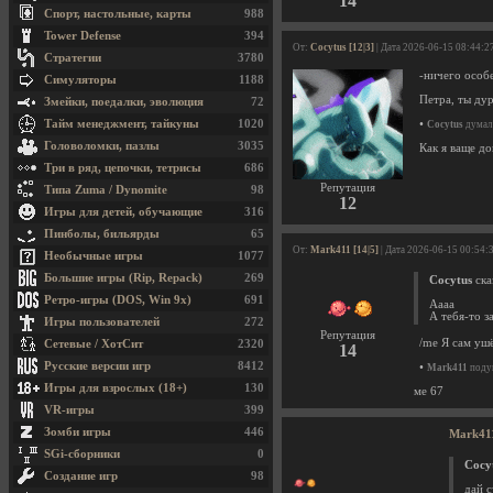
14
Спорт, настольные, карты
988
Tower Defense
394
От:
Cocytus [12|3]
| Дата 2026-06-15 08:44:2
Стратегии
3780
-ничего особе
Симуляторы
1188
Петра, ты ду
Змейки, поедалки, эволюция
72
Тайм менеджмент, тайкуны
1020
•
Cocytus
думал 
Головоломки, пазлы
3035
Как я ваще до
Три в ряд, цепочки, тетрисы
686
Репутация
Типа Zuma / Dynomite
98
12
Игры для детей, обучающие
316
Пинболы, бильярды
65
От:
Mark411 [14|5]
| Дата 2026-06-15 00:54:
Необычные игры
1077
Большие игры (Rip, Repack)
269
Cocytus
ска
Ретро-игры (DOS, Win 9x)
691
Аааа
А тебя-то з
Игры пользователей
272
Репутация
/me Я сам ушё
Сетевые / ХотСит
2320
14
Русские версии игр
8412
•
Mark411
подум
Игры для взрослых (18+)
130
ме 67
VR-игры
399
Зомби игры
446
Mark41
SGi-сборники
0
Cocy
Создание игр
98
дай 