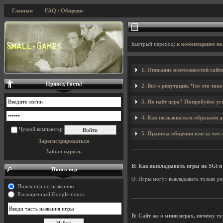
Главная
FAQ / Общение
Быстрый переход:
к коментариям по
1. Описание возможностей сайта
Привет, Гость!
2. Всё о репутации. Что это тако
3. Не идёт игра? Попробуйте у
4. Как пользоваться образами 
Чужой компьютер
5. Правила общения или за чт
Зарегистрироваться
Забыл пароль
В: Как выкладывать игры на SGi и
Поиск игр
О: Игры могут выкладывать только р
Поиск игр по названию
Расширенный Google-поиск
В: Сайт же о мини играх, почему ту