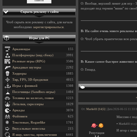
О: Вообще, верхний лимит для игр - 50
подходят под термин "мини" по своей 
Скрыть рекламу с сайта
Чтоб скрыть всю рекламу с сайта, для начала
необходимо
зарегистрироваться
.
В: На сайте очень много рекламы и
Игры для PC
О: Чтоб убрать практически всю рекла
Арканоиды
155
Платформеры (вид сбоку)
3991
Ролевые игры (RPG)
3506
В: Какое самое быстрое животное н
Аркадные шутеры
2292
О: Гепард.
Хорроры
1885
Тир, FPS, 3D-бродилки
4015
Игры с физикой
1308
Песочницы (Sandbox-игры)
1404
Техника на колесах, гонки
1223
Леталки, скроллеры
1029
От:
Mark411 [14|5]
| Дата 2026-06-15 11:33:
Аркады
3070
Файтинги
625
Миссию с подл
Текстовые, Roguelike
1701
•
Mark411
подум
Визуальные новеллы
215
И игор с немц
Репутация
Я ищу, квесты, приключения
6441