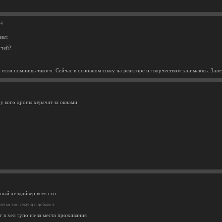
44
зал:
 чей?
 если помнишь такого. Сейчас в основном сижу на реакторе и творчеством занимаюсь. Зале
1
 у кого дроны херачат за окнами
ный хелдайвер всея сги
есколько секунд и добавил:
 в хел тупо из-за места проживания