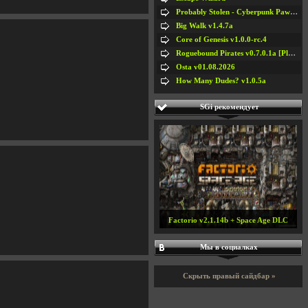
Probably Stolen - Cyberpunk Pawnshop Simulator v048c [Playtest]
Big Walk v1.4.7a
Core of Genesis v1.0.0-rc.4
Roguebound Pirates v0.7.0.1a [Playtest]
Osta v01.08.2026
How Many Dudes? v1.0.5a
SGi рекомендует
Factorio v2.1.14b + Space Age DLC
Мы в социалках
Скрыть правый сайдбар »