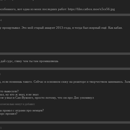
собенного, вот одна из моих последних работ: https://files.catbox.moe/x5ce56.jpg
44
ву прощупывал. Это мой старый аккаунт 2013-года, я тогда был жирный ещё. Как кабан.
дай сурс, гляну чем ты там промвшляешь
8
, если помнишь такого. Сейчас в основном сижу на реакторе и творчеством занимаюсь. Зал
что выкосили?
ал, ну кто ж знал, я не знал
еле узнал в Сан-Вуконге, просто потому, что он про Дис упомянул
л несколько минут и добавил:
за прикол с играми про немцев?
орс прошел?
21