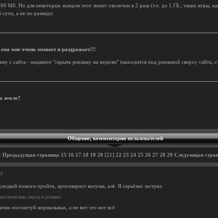
0 Мб. Но для некоторых жанров этот лимит увеличен в 2 раза (т.е. до 1 ГБ., такие игры, как
сути, а не по размеру.
 она мне очень мешает и раздражает!!!
му с сайта - надавите "скрыть рекламу на неделю" (находится под рекламой сверху сайта, с
а земле?
Общение, комментарии пользователей
« Предыдущая страница
15
16
17
18
19
20
[21]
22
23
24
25
26
27
28
29
Следующая стран
00
одкой помоги пройти, артеллирист копуша, алё. Я серьёзно застрял.
ал несколько секунд и добавил:
оми посоветуй нормальных, а не вот это вот всё