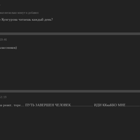
?
ал несколько минут и добавил:
р Кунгурова читаешь каждый день?
:59:46
классников)
51:19
 реакт.. торе.... ПУТЬ ЗАВЕРШЕН ЧЕЛОВЕК........................ ИДИ ККккККО МНЕ..................