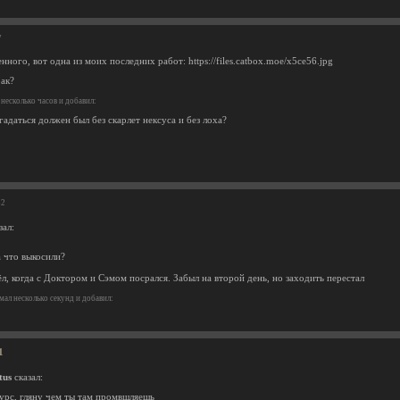
7
нного, вот одна из моих последних работ: https://files.catbox.moe/x5ce56.jpg
рак?
несколько часов и добавил:
гадаться должен был без скарлет нексуса и без лоха?
32
зал:
а что выкосили?
л, когда с Доктором и Сэмом посрался. Забыл на второй день, но заходить перестал
ал несколько секунд и добавил:
1
tus
сказал:
сурс, гляну чем ты там промвшляешь