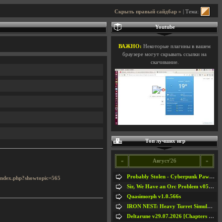
Скрыть правый сайдбар »
| Тема:
Youtube
ВАЖНО:
Некоторые плагины в вашем
браузере могут скрывать ссылки на
скачивание.
Топ лучших игр
«
Август'26
»
Probably Stolen - Cyberpunk Pawnshop Simulator v048c [Playtest]
/index.php?showtopic=565
Sir, We Have an Orc Problem v05.08.2026
Quasimorph v1.0.566s
IRON NEST: Heavy Turret Simulator v1.0a
Deltarune v29.07.2026 [Chapters 1-5] / + RUS [Chapters 1-5]