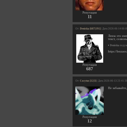
Репутация
11
От:
Deniska [687|191]
| Дата 2026-06-14 00:
Ленза это им
текст, созвон
•
Deniska
подума
https://lenz
Репутация
687
От:
Cocytus [12|3]
| Дата 2026-06-13 23:41:3
Не забывайте
Репутация
12