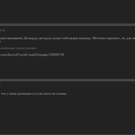
09:58
портозамещение Дискорда, которую делает небольшая команда. Местами сыровато, но для свя
ы
л несколько секунд и добавил:
aos.com/discord?ysclid=mq832masgk139006749
8
, что у меня деменция и я уже ничо не помню