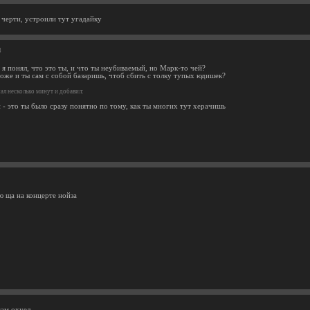
черти, устроили тут угадайку
3
я понял, что это ты, и что ты неубиваемый, но Марк-то чей?
тоже и ты сам с собой базаришь, чтоб сбить с толку тупых юдишек?
л несколько минут и добавил:
 - это ты было сразу понятно по тому, как ты многих тут херачишь
ю ща на концерте нойза
сам охуел