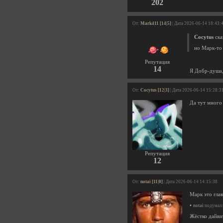
202
От:
Mark411 [14|5]
| Дата 2026-06-14 18:43:
Cocytus
ска
но Марк-то
Репутация
14
Я Добр-душа,
От:
Cocytus [12|3]
| Дата 2026-06-14 15:28:3
Да тут много
Репутация
12
От:
notai [11|0]
| Дата 2026-06-14 14:15:38
Марк это глав
•
notai
подумал н
Жёстко дайвит