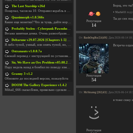
Борщ, это ты
The Last Starship v26d
Пощупал, часов на 10. Отправил корабль в другую Га
•
Mark411
подум
Quasimorph v1.0.566s
Ты до сих по
Репутация
Какие еще монетки? Что за чущь, дайте нормально ск
14
Probably Stolen - Cyberpunk Pawnshop Simulator v048c [Playtest]
Весьма занятная демка. Очень разнообразные механик
От:
BashOrgRu [54|49]
| Дата 2026-06-14 18
Deltarune v29.07.2026 [Chapters 1-5] / + RUS [Chapters 1-5]
Я либо тупой, умный, или опять тупой, но, вроде я
Встреча олдо
Ostranauts v1.0.0.7a
Свежий перевод с инструкцией по установкеhttps://g
Sir, We Have an Orc Problem v05.08.2026
Пару недель назад я бомбил по поводу изменения мин
Granny 3 v1.2
Репутация
Обновите до последней версии, пожалуйста
54
DOOM The Gallery Experience v1.4.2
Mihail_666 сказал:Блин, прикольно сделали с монетк
От:
MrStrateg [202|43]
| Дата 2026-06-14 18:
я тоже сижу на
Репутация