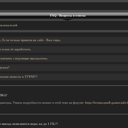
FAQ / Вопросы и ответы
льзователей
. Если только пришли на сайт - Вам сюда.
е и как её заработать.
становить следующие программы.
дисков?
о можно попасть в ТУРМУ?
 BGi?
едакторы. Узнать подробности можно в этой теме на форуме:
http://forum.small-games.info
т иногда появляются игры аж до 1 ГБ.?!