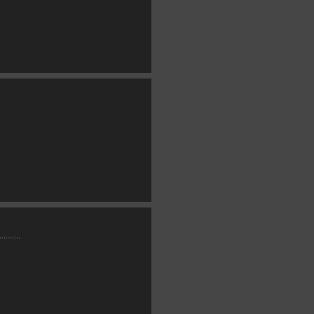
.......