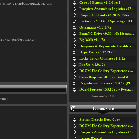
Core of Genesis v1.0.0-rc.4
 "я ищу", платформеры...), т.к. они
Prospice: Anomalous Logistics v97 [Playtest]
Project Zomboid v42.20.2a [Steam Early Access]
Factorio v2.1.14b + Space Age DLC
Ostranauts v1.0.0.7a
BeamNG Drive v0.39.4.0b [Steam Early Access]
трочка голубого цвета).
Big Walk v1.4.7a
Dungeons & Degenerate Gamblers v2.0.2a
HyperBox v25.12.2025
Lucky Tower Ultimate v1.1.1a
Pile Up! v1.0.12a
DOOM The Gallery Experience v1.4.2
Crisis Response v0.10a / Blood & Bullet
Roguebound Pirates v0.7.0.1a [Playtest]
Dwarf Fortress v53.16a / + Русская Версия v50.12a
Показать Топ-100
ица »
10 новых игр
Station Breach: Deep Core
DOOM The Gallery Experience v1.4.2
Prospice: Anomalous Logistics v97 [Playtest]
Escape Wizard