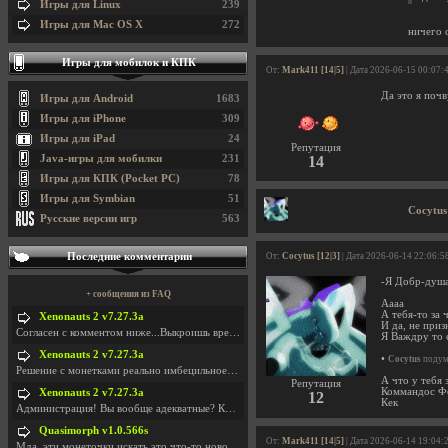
Игры для Linux
239
Игры для Mac OS X
272
ничего о
Игры для мобилок и КПК
От:
Mark411 [14|5]
| Дата 2026-06-15 00:07:
Да это я поч
Игры для Android
1683
Игры для iPhone
309
Игры для iPad
24
Репутация
Java-игры для мобилки
231
14
Игры для КПК (Pocket PC)
78
Игры для Symbian
51
Cocytus
Русские версии игр
563
Последние комментарии
От:
Cocytus [12|3]
| Дата 2026-06-14 22:06:5
-Я Добр-душа
+ сообщения из FAQ
Аааа
А тебя-то за 
Xenonauts 2 v7.27.3a
И да, не призн
Согласен с комментом ниже...Выкроишь время чтобы з
Я Важдру то 
Xenonauts 2 v7.27.3a
•
Cocytus
подума
Решение с монетками реально имбецильное. Как сдела
А что у тебя 
Репутация
Коммандос Ф
Xenonauts 2 v7.27.3a
12
Кек
Администрация! Вы вообще адекватные? Какие монетки
Quasimorph v1.0.566s
От:
Mark411 [14|5]
| Дата 2026-06-14 19:04:
Мда, эти монеточки искать это что-то новое в сфере