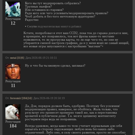
Кого вы тут модерировать собрались?
Трупных ньюфов?
Или оставшихся стариков?
Ради кого или чего усиливать/модернизировать правила?
Чтоб добить и без того ничтожную аудиторию?
Репутация
Радостно
12
•
Cocytus
подумал несколько минут и добавил:
Кстати, попробовал я этот ваш CCD2, пока ток до гаража доехал и мне,
в принципе, все понравилось, ток вот фризы какие-то местами
появляются, то ли прогрузка карты, то ли еще чего-то, но они не
убираются сменой настроек графики, да и у меня комп не самый нищий,
все новые игры запускаются с настройками "высокие"+
От:
notai [11|0]
| Дата 2026-06-19 21:10:51
Ну и что бы ты вживую сделал, заплакал?
Репутация
11
От:
forosmir [184|24]
| Дата 2026-06-19 20:50:19
Да, Дэн, порядок должен быть, одобряю. Поэтому без усиления/
модернизации правил, наверное, не обойтись. Жаль только, что
результат это принесет примерно такой же, как и перестановка
кроватей в публичном доме. Т.к. мозги здешнему контингенту
росчерком пера ведь не поправишь.
Репутация
184
Всегда удивляло, когда какое-то тело считает нормальным для себя
изрыгать в сторону окружающих любую вонь без каких-либо
ограничений. Либо оно, в силу своего развития, просто не способно