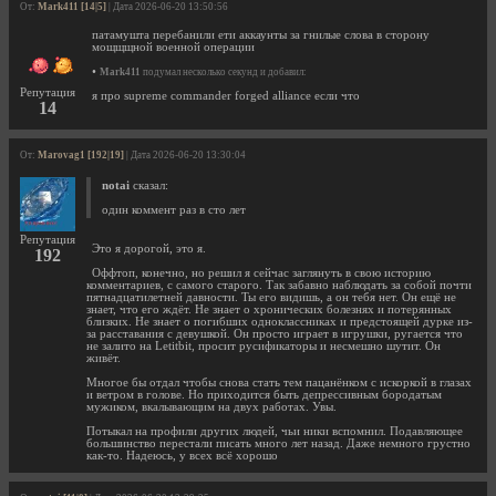
От:
Mark411 [14|5]
| Дата 2026-06-20 13:50:56
патамушта перебанили ети аккаунты за гнилые слова в сторону
мощщщной военной операции
•
Mark411
подумал несколько секунд и добавил:
Репутация
я про supreme commander forged alliance если что
14
От:
Marovag1 [192|19]
| Дата 2026-06-20 13:30:04
notai
сказал:
один коммент раз в сто лет
Репутация
Это я дорогой, это я.
192
Оффтоп, конечно, но решил я сейчас заглянуть в свою историю
комментариев, с самого старого. Так забавно наблюдать за собой почти
пятнадцатилетней давности. Ты его видишь, а он тебя нет. Он ещё не
знает, что его ждёт. Не знает о хронических болезнях и потерянных
близких. Не знает о погибших одноклассниках и предстоящей дурке из-
за расставания с девушкой. Он просто играет в игрушки, ругается что
не залито на Letitbit, просит русификаторы и несмешно шутит. Он
живёт.
Многое бы отдал чтобы снова стать тем пацанёнком с искоркой в глазах
и ветром в голове. Но приходится быть депрессивным бородатым
мужиком, вкалывающим на двух работах. Увы.
Потыкал на профили других людей, чьи ники вспомнил. Подавляющее
большинство перестали писать много лет назад. Даже немного грустно
как-то. Надеюсь, у всех всё хорошо