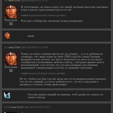
От:
notai [11|0]
| Дата 2026-06-20 12:29:25
Я, естественно, не имею в виду тех людей, которые приходят скачивать
игры и писать один коммент раз в сто лет
•
notai
подумал несколько секунд и добавил:
Репутация
Речь про сообщество, которому нужна модерация
11
notai
От:
notai [11|0]
| Дата 2026-06-20 12:24:06
Чувак, ты такие сложные мюсли тут не говори… а то ж ребятам не
очевидно, что люди сидят на сайте 2009 года без самых базовых
функций только потому что могут встретить тут кого-то из своего
сообщества и испытывают любовь к месту, с которым связано много
воспоминаний, а не потому что сги как площадка для общения
Репутация
выигрывает в конкуренции хотя бы со сраными соцсетями
11
•
notai
подумал несколько секунд и добавил:
Не то, чтобы уже был случай, когда кто-то из модеров решил показать,
что он тут главный, а в итоге добился того, что все олды ушли в
дискорд и остались только форосмиры
Cocytus
привел первый же пример, чтоб далеко не ходить, из
своего города
От:
Cocytus [12|3]
| Дата 2026-06-20 11:49:22