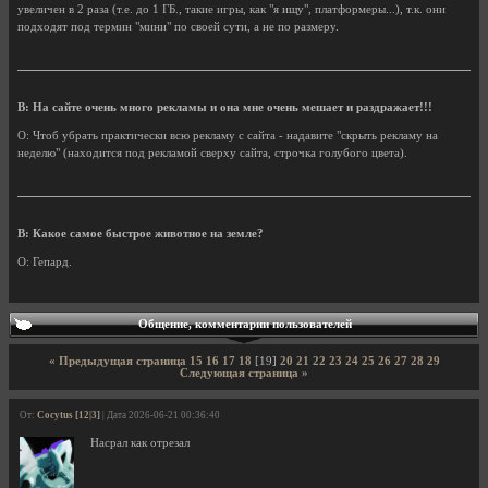
увеличен в 2 раза (т.е. до 1 ГБ., такие игры, как "я ищу", платформеры...), т.к. они
подходят под термин "мини" по своей сути, а не по размеру.
В: На сайте очень много рекламы и она мне очень мешает и раздражает!!!
О: Чтоб убрать практически всю рекламу с сайта - надавите "скрыть рекламу на
неделю" (находится под рекламой сверху сайта, строчка голубого цвета).
В: Какое самое быстрое животное на земле?
О: Гепард.
Общение, комментарии пользователей
« Предыдущая страница
15
16
17
18
[19]
20
21
22
23
24
25
26
27
28
29
Следующая страница »
От:
Cocytus [12|3]
| Дата 2026-06-21 00:36:40
Насрал как отрезал