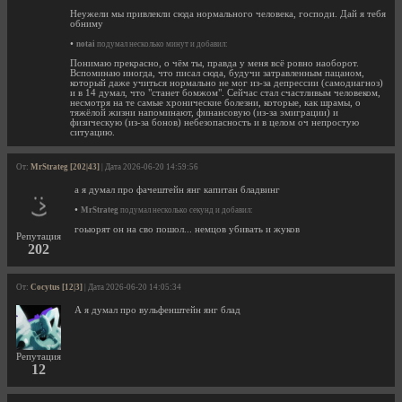
Неужели мы привлекли сюда нормального человека, господи. Дай я тебя
обниму
•
notai
подумал несколько минут и добавил:
Понимаю прекрасно, о чём ты, правда у меня всё ровно наоборот.
Вспоминаю иногда, что писал сюда, будучи затравленным пацаном,
который даже учиться нормально не мог из-за депрессии (самодиагноз)
и в 14 думал, что "станет бомжом". Сейчас стал счастливым человеком,
несмотря на те самые хронические болезни, которые, как шрамы, о
тяжёлой жизни напоминают, финансовую (из-за эмиграции) и
физическую (из-за бонов) небезопасность и в целом оч непростую
ситуацию.
От:
MrStrateg [202|43]
| Дата 2026-06-20 14:59:56
а я думал про фачештейн янг капитан бладвинг
•
MrStrateg
подумал несколько секунд и добавил:
гоыорят он на сво пошол... немцов убивать и жуков
Репутация
202
От:
Cocytus [12|3]
| Дата 2026-06-20 14:05:34
А я думал про вульфенштейн янг блад
Репутация
12