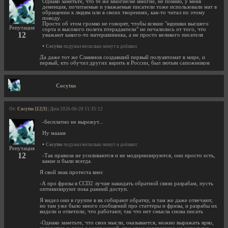
Однако заметьте, что те же многие/не многие, не помню, у меня
деменция, почитаемые и уважаемые писатели тоже использовали мат в
обращении к людям или в своих творениях, как-то читал по этому
поводу.
Просто об этом громко не говорят, чтобы всякие "юдишки высшего
Репутация
сорта и высокого полета птерадактели" не печалились от того, что
12
уважают какого-то матершинника, а не просто великого писателя
•
Cocytus
подумал несколько минут и добавил:
Да даже тот же Славянов создавший первый полуавтомат в мире, и
первый, кто обучил других варить в России, был лютым сапожником
Cocytus
От:
Cocytus [12|3]
| Дата 2026-06-20 11:35:12
-бесплатно не вырежут...
Ну мааам
•
Cocytus
подумал несколько минут и добавил:
Репутация
12
-Так правила не усиливаются и не модернизируются, они просто есть,
какие и были всегда.
Я свой знак протеста внес
-А про фризы в CCD2 лучше накидать обратной связи разрабам, пусть
оптимизируют пока ранний доступ.
Я видел они в группе в вк собирают обратку, и там же даже отвечают,
но там уже было много сообщений про статтеры и фризы, и разрабы их
видели и ответили, что работают, так что нет смысла снова писать
-Однако заметьте, что свои мысли, оказывается, можно выражать ярко,