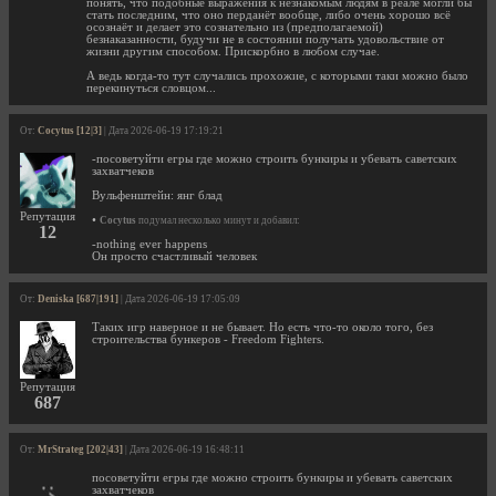
понять, что подобные выражения к незнакомым людям в реале могли бы
стать последним, что оно перданёт вообще, либо очень хорошо всё
осознаёт и делает это сознательно из (предполагаемой)
безнаказанности, будучи не в состоянии получать удовольствие от
жизни другим способом. Прискорбно в любом случае.
А ведь когда-то тут случались прохожие, с которыми таки можно было
перекинуться словцом...
От:
Cocytus [12|3]
| Дата 2026-06-19 17:19:21
-посоветуйти егры где можно строить бункиры и убевать саветских
захватчеков
Вульфенштейн: янг блад
Репутация
•
Cocytus
подумал несколько минут и добавил:
12
-nothing ever happens
Он просто счастливый человек
От:
Deniska [687|191]
| Дата 2026-06-19 17:05:09
Таких игр наверное и не бывает. Но есть что-то около того, без
строительства бункеров - Freedom Fighters.
Репутация
687
От:
MrStrateg [202|43]
| Дата 2026-06-19 16:48:11
посоветуйти егры где можно строить бункиры и убевать саветских
захватчеков