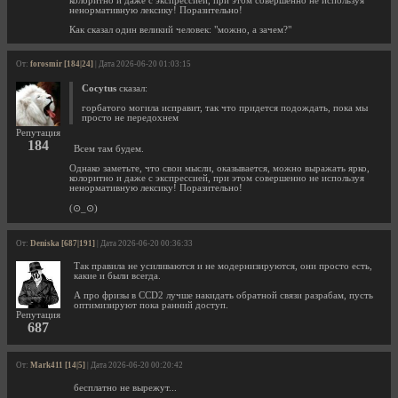
колоритно и даже с экспрессией, при этом совершенно не используя
ненормативную лексику! Поразительно!
Как сказал один великий человек: "можно, а зачем?"
От:
forosmir [184|24]
| Дата 2026-06-20 01:03:15
Cocytus
сказал:
горбатого могила исправит, так что придется подождать, пока мы
просто не передохнем
Репутация
184
Всем там будем.
Однако заметьте, что свои мысли, оказывается, можно выражать ярко,
колоритно и даже с экспрессией, при этом совершенно не используя
ненормативную лексику! Поразительно!
(⊙_⊙)
От:
Deniska [687|191]
| Дата 2026-06-20 00:36:33
Так правила не усиливаются и не модернизируются, они просто есть,
какие и были всегда.
А про фризы в CCD2 лучше накидать обратной связи разрабам, пусть
оптимизируют пока ранний доступ.
Репутация
687
От:
Mark411 [14|5]
| Дата 2026-06-20 00:20:42
бесплатно не вырежут...