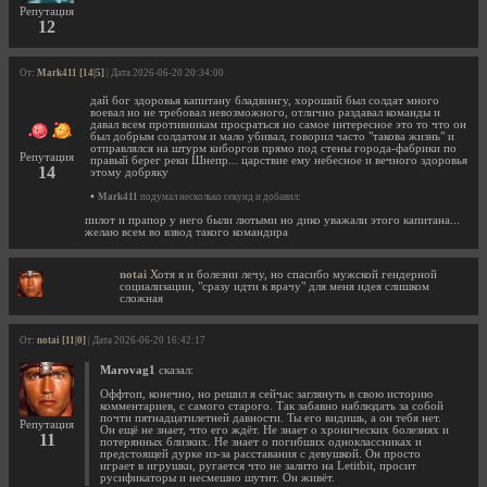
Репутация
12
От:
Mark411 [14|5]
| Дата 2026-06-20 20:34:00
дай бог здоровья капитану бладвингу, хороший был солдат много
воевал но не требовал невозможного, отлично раздавал команды и
давал всем противникам просраться но самое интересное это то что он
был добрым солдатом и мало убивал, говорил часто "такова жизнь" и
отправлялся на штурм киборгов прямо под стены города-фабрики по
Репутация
правый берег реки Шнепр... царствие ему небесное и вечного здоровья
14
этому добряку
•
Mark411
подумал несколько секунд и добавил:
пилот и прапор у него были лютыми но дико уважали этого капитана...
желаю всем во взвод такого командира
notai
Хотя я и болезни лечу, но спасибо мужской гендерной
социализации, "сразу идти к врачу" для меня идея слишком
сложная
От:
notai [11|0]
| Дата 2026-06-20 16:42:17
Marovag1
сказал:
Оффтоп, конечно, но решил я сейчас заглянуть в свою историю
комментариев, с самого старого. Так забавно наблюдать за собой
почти пятнадцатилетней давности. Ты его видишь, а он тебя нет.
Репутация
Он ещё не знает, что его ждёт. Не знает о хронических болезнях и
11
потерянных близких. Не знает о погибших одноклассниках и
предстоящей дурке из-за расставания с девушкой. Он просто
играет в игрушки, ругается что не залито на Letitbit, просит
русификаторы и несмешно шутит. Он живёт.