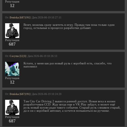
Репутация
12
От:
Deniska [687|191]
| Дата 2026-06-19 10:27:11
Везет, можешь сразу залететь в игру. Правда там пока только один
город, остальные в процессе разработки добавят.
Репутация
687
От:
Cocytus [12|3]
| Дата 2026-06-19 10:26:13
Кстати, у меня как раз новый руль с коробкой есть, спасибо, что
напомнил
Репутация
12
От:
Deniska [687|191]
| Дата 2026-06-19 10:24:20
Там City Car Driving 2 вышел в ранний доступ. Новая веха в жизни
разработчиков CCD. Жду когда еще в VK Play зайдут, и может ещё
руль новый куплю ради такого события. Старый руль слишком старый,
да и он с коробкой автомат, а хочется попыжиться на ручнике.
Репутация
687