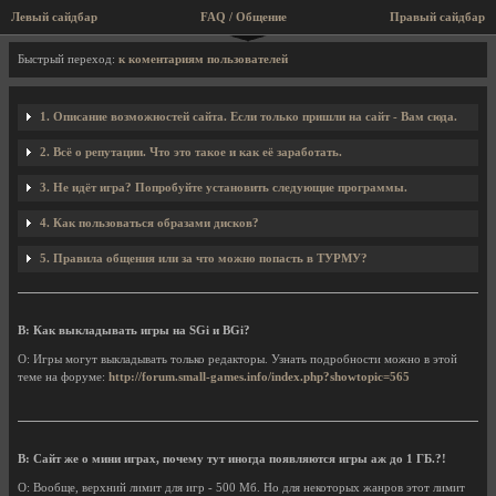
Левый сайдбар
FAQ / Общение
Правый сайдбар
FAQ / Вопросы и ответы
Быстрый переход:
к коментариям пользователей
1. Описание возможностей сайта. Если только пришли на сайт - Вам сюда.
2. Всё о репутации. Что это такое и как её заработать.
3. Не идёт игра? Попробуйте установить следующие программы.
4. Как пользоваться образами дисков?
5. Правила общения или за что можно попасть в ТУРМУ?
В: Как выкладывать игры на SGi и BGi?
О: Игры могут выкладывать только редакторы. Узнать подробности можно в этой
теме на форуме:
http://forum.small-games.info/index.php?showtopic=565
В: Сайт же о мини играх, почему тут иногда появляются игры аж до 1 ГБ.?!
О: Вообще, верхний лимит для игр - 500 Мб. Но для некоторых жанров этот лимит