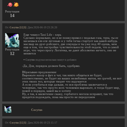
Репутация
14
От:
Cocytus [12|3]
| Дата 2026-06-19 23:26:20
Еще чекнул Taxi Life - херь
Сделано нормально, но я не понял прикол с педалью газа, типа, ты ее
касаешься еле-еле легонько и у тебя тачка стартует как какой-нибудь
маслкар на дрэг-рэйсинге, две секунды и ты уже под 40 едешь, мем
еще в том, что настройки чувствительности этой педали, что в самой
Репутация
игре, что через прогу Логитека, не дают абсолютно ничего, оно не
12
меняется
•
Cocytus
подумал несколько минут и добавил:
-Да, Дэн, порядок должен быть, одобряю.
Вбрасываю предложение
Вырежьте нахер и фач и чат, так никто общаться не будет,
соответственно, не будет ни ваших нелюбимых матов, ни срачей, ни вот
этих твоих тел, которые творят что вздумается
А если углубиться еще дальше, то вся проблема заключается в
человеках, так что просто всех человеков вырежьте, и тогда будет мир,
покой и порядок, какой вы и хотите
Ну, а так, в заключение скажу, горбатого могила исправит, так что
придется подождать, пока мы просто не передохнем
Cocytus
От:
Cocytus [12|3]
| Дата 2026-06-19 23:15:17