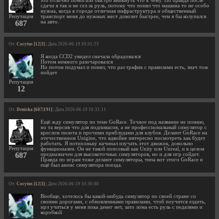
это отлично помогало быстро вникнуть что к чему. Но правда после
сдачи я так и не сел за руль, потому что понял что машина то не особо
нужна, когда в городе отличная инфраструктура и общественный
Репутация
транспорт меня до нужных мест довозит быстрее, чем я бы колупался
687
на авто.
От:
Cocytus [12|3]
| Дата 2026-06-19 10:31:23
Я когда CCD2 увидел сначала обрадовался
Потом немного разочаровался
Но потом подумал и понял, что раз трафик с правилами есть, знач тож
пойдет
Репутация
12
От:
Deniska [687|191]
| Дата 2026-06-19 10:31:11
Ещё жду симулятор по теме GoRace. Точное под название не помню,
но та версия что для подпивасов, а не профессиональный симулятор с
креслом пилота и прочими приблудами для клубов. Делают GoRace на
отечественном Unigine, что вдвойне интересно посмотреть как будет
работать. Я потихоньку начинал изучать этот движок, довольно
Репутация
функционален. Он не такой попсовый как Unity или Unreal, и в целом
687
предназначен для высокоточных симуляторов, но и для игр сойдет.
Правда по играм тоже делают симуляторы, типа вот этого GoRace и
ещё был анонс симулятора поезда.
От:
Cocytus [12|3]
| Дата 2026-06-19 10:30:00
Вообще, хотелось бы какой-нибудь симулятор по своей стране со
своими дорогами, с обновленными правилами, чтоб поучится ездить,
ирл учиться у меня пока денег нет, зато лома есть руль с педалями и
коробкой