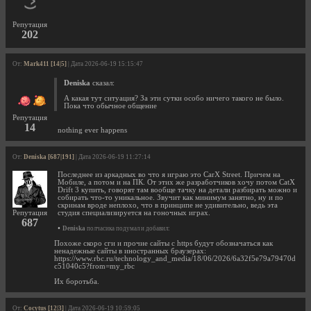
Репутация
202
От:
Mark411 [14|5]
| Дата 2026-06-19 15:15:47
Deniska
сказал:
А какая тут ситуация? За эти сутки особо ничего такого не было.
Пока что обычное общение
Репутация
14
nothing ever happens
От:
Deniska [687|191]
| Дата 2026-06-19 11:27:14
Последнее из аркадных во что я играю это CarX Street. Причем на
Мобиле, а потом и на ПК. От этих же разработчиков хочу потом CatX
Drift 3 купить, говорят там вообще тачку на детали разбирать можно и
собирать что-то уникальное. Звучит как минимум занятно, ну и по
скринам вроде неплохо, что в принципе не удивительно, ведь эта
Репутация
студия специализируется на гоночных играх.
687
•
Deniska
полчасика подумал и добавил:
Похоже скоро сги и прочие сайты с https будут обозначаться как
ненадежные сайты в иностранных браузерах:
https://www.rbc.ru/technology_and_media/18/06/2026/6a32f5e79a79470d
c51040c5?from=my_rbc
Их боротьба.
От:
Cocytus [12|3]
| Дата 2026-06-19 10:59:05