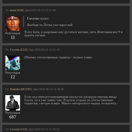
От:
notai [11|0]
| Дата 2026-06-23 15:51:49
Cocytus
сказал:
Вообще-то Петра уже взрослый
Я его батя, и разрешаю ему ругаться матами, пить Живчиковское 9 и
Репутация
курить сигары
11
От:
Cocytus [12|3]
| Дата 2026-06-23 15:51:18
Обычно отечественные сервисы - полное говно
Репутация
12
От:
Deniska [687|191]
| Дата 2026-06-23 15:48:40
Если под импортозамещенным аналогом дискорда имеешь ввиду
Lenza, то я уже давно там. В целом угараю по отечественным
сервисам, смотрю всякое. Много интересного нарыл, пользуюсь.
Репутация
687
От:
Cocytus [12|3]
| Дата 2026-06-23 15:48:35