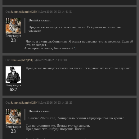
От:
SampledSample [23|4]
| Дата 2026-06-23 14:41:51
Deniska
сказал:
Предлагаю не кидать ссылки на песни. Всё равно их никто не
слушает.
Репутация
23
Лично я очень любопытная. Я всегда проверяю, что за песенка. Если её
кто-то кидает.
А ты просто ленив, быть может?
От:
Deniska [687|191]
| Дата 2026-06-23 14:38:04
Предлагаю не кидать ссылки на песни. Всё равно их никто не слушает.
Репутация
687
От:
SampledSample [23|4]
| Дата 2026-06-23 14:26:23
Deniska
сказал:
Сейчас 2026й год. Копировать ссылки в браузер? Вы шо крези?
Так по старинке же. Всегда тут так делали.
Репутация
Предложи что-нибудь получше. Блесни.
23