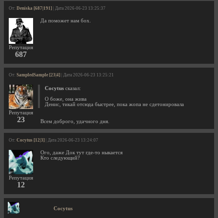
От:
Deniska [687|191]
| Дата 2026-06-23 13:25:37
Да поможет нам бох.
Репутация
687
От:
SampledSample [23|4]
| Дата 2026-06-23 13:25:21
Cocytus
сказал:
О боже, она жива
Денис, тикай отсюда быстрее, пока жопа не сдетонировала
Репутация
23
Всем доброго, удачного дня.
От:
Cocytus [12|3]
| Дата 2026-06-23 13:24:07
Ого, даже Док тут где-то ныкается
Кто следующий?
Репутация
12
Cocytus