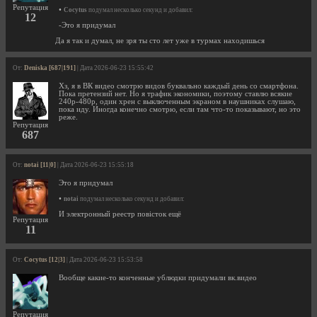
Репутация
•
Cocytus
подумал несколько секунд и добавил:
12
-Это я придумал
Да я так и думал, не зря ты сто лет уже в турмах находишься
От:
Deniska [687|191]
| Дата 2026-06-23 15:55:42
Хз, я в ВК видео смотрю видов буквально каждый день со смартфона.
Пока претензий нет. Но я трафик экономики, поэтому ставлю всякие
240р-480р, один хрен с выключенным экраном в наушниках слушаю,
пока иду. Иногда конечно смотрю, если там что-то показывают, но это
реже.
Репутация
687
От:
notai [11|0]
| Дата 2026-06-23 15:55:18
Это я придумал
•
notai
подумал несколько секунд и добавил:
И электронный реестр повiсток ещё
Репутация
11
От:
Cocytus [12|3]
| Дата 2026-06-23 15:53:58
Вообще какие-то конченные ублюдки придумали вк.видео
Репутация