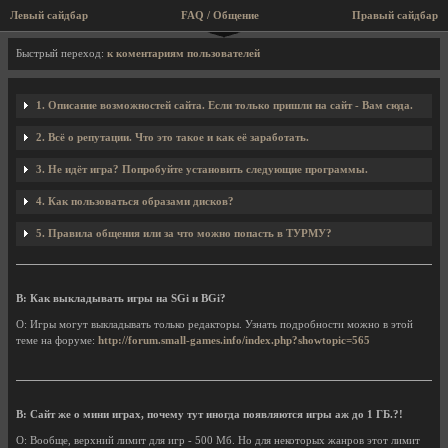
Левый сайдбар
FAQ / Общение
Правый сайдбар
FAQ / Вопросы и ответы
Быстрый переход:
к коментариям пользователей
1. Описание возможностей сайта. Если только пришли на сайт - Вам сюда.
2. Всё о репутации. Что это такое и как её заработать.
3. Не идёт игра? Попробуйте установить следующие программы.
4. Как пользоваться образами дисков?
5. Правила общения или за что можно попасть в ТУРМУ?
В: Как выкладывать игры на SGi и BGi?
О: Игры могут выкладывать только редакторы. Узнать подробности можно в этой
теме на форуме:
http://forum.small-games.info/index.php?showtopic=565
В: Сайт же о мини играх, почему тут иногда появляются игры аж до 1 ГБ.?!
О: Вообще, верхний лимит для игр - 500 Мб. Но для некоторых жанров этот лимит