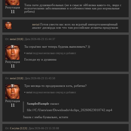
Типа пати душевнобольных (не в смысле эйблизма какого-то, люди с
Репутация
психическими заболеваниями и особенностями как раз нормальные
11
ребята)
notai
Готов увести вас всех на всратый импортозамещённый
аналог дискорда или что там российские атланты придумали
От:
notai [11|0]
| Дата 2026-06-23 15:44:37
Ты серьёзно мат теперь будешь выпиливать? ))
•
notai
подумал несколько секунд и добавил:
Господи ну и душнина
Репутация
11
От:
notai [11|0]
| Дата 2026-06-23 15:43:50
Три месяца-то продержимся хоть, ребятки?
•
notai
подумал несколько секунд и добавил:
Репутация
SampledSample
сказал:
11
file:///C:/Users/user/Downloads/vkclips_20260623010742.mp4
Зашла с имбы буквально, кстати
От:
Cocytus [12|3]
| Дата 2026-06-23 15:33:08