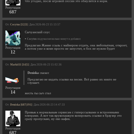
что угодно, после игровой сессии это обнулится и норм.
Репутация
687
От:
Cocytus [12|3]
| Дата 2026-06-23 15:13:57
Сычуанский соус
•
Cocytus
подумал несколько минут и добавил:
Предлагаю Жанне ссыль с майнером отдать, она любопытная, откроет,
Репутация
а потом уже и комп просто не запустит, и бох не нужен будет
12
От:
Mark411 [14|5]
| Дата 2026-06-23 15:02:36
Deniska
сказал:
Предлагаю не кидать ссылки на песни. Всё равно их никто не
слушает.
Репутация
14
жесть ты сыч стал
От:
Deniska [687|191]
| Дата 2026-06-23 14:47:33
Привык к нормальным сервисам с гиперссылками и встроенными
плеерами. А вот так врукопашкую копировать ссылки в браузер это
сразу пропускаю, ну ево нафек.
Репутация
687