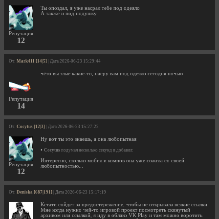
Ты опоздал, я уже насрал тебе под одеяло
А также и под подушку
Репутация
12
От:
Mark411 [14|5]
| Дата 2026-06-23 15:29:44
чёто вы злые какие-то, насру вам под одеяло сегодня ночью
Репутация
14
От:
Cocytus [12|3]
| Дата 2026-06-23 15:27:22
Ну вот ты это знаешь, а она любопытная
•
Cocytus
подумал несколько секунд и добавил:
Интересно, сколько мобил и компов она уже сожгла со своей
Репутация
любопытностью...
12
От:
Deniska [687|191]
| Дата 2026-06-23 15:17:19
Кстати сойдет за предостережение, чтобы не открывала всякие ссылки.
Мне когда нужно чей-то игровой проект посмотреть скинутый
архивом или ссылкой, я иду в облако VK Play и там можно воротить