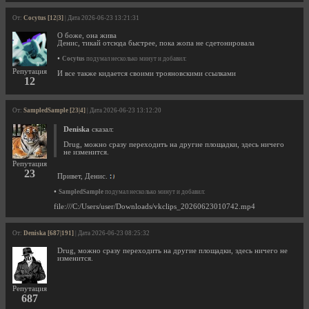
От:
Cocytus [12|3]
| Дата 2026-06-23 13:21:31
О боже, она жива
Денис, тикай отсюда быстрее, пока жопа не сдетонировала
•
Cocytus
подумал несколько минут и добавил:
Репутация
И все также кидается своими трояновскими ссылками
12
От:
SampledSample [23|4]
| Дата 2026-06-23 13:12:20
Deniska
сказал:
Drug, можно сразу переходить на другие площадки, здесь ничего
не изменится.
Репутация
23
Привет, Денис.
•
SampledSample
подумал несколько минут и добавил:
file:///C:/Users/user/Downloads/vkclips_20260623010742.mp4
От:
Deniska [687|191]
| Дата 2026-06-23 08:25:32
Drug, можно сразу переходить на другие площадки, здесь ничего не
изменится.
Репутация
687