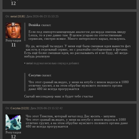
12
От:
notai [11|0]
| Дата 2026-06-23 15:53:25
Deniska
сказал:
Если под импортозамещенным аналогом дискорда имеешь ввиду
Lenza, то я уже давно там. В целом угараю по отечественным
сервисам, смотрю всякое. Много интересного нарыл, пользуюсь.
Репутация
11
Ну да, который ты кидал. У меня ещё была смешная идея вынести фач
как есть в отдельный сервис, но с риалтайм сообщениями и фичами.
Есть ещё более смешная идея, но рассказывать её я не буду, мб когда-
нибудь реализую
•
notai
подумал несколько секунд и добавил:
Cocytus
сказал:
Что этот сраный вк.видео, у меня на ютубе с впном видосы в 1080
отлично грузит, а на этом обрубке мужского полового органа
даже 480 не всегда прогружается
Скачай мессенджер макс и будет тебе счастье
От:
Cocytus [12|3]
| Дата 2026-06-23 15:52:42
Что этот Тимспик, который начал под Дис косить - запумпа
Что этот сраный вк.видео, у меня на ютубе с впном видосы в 1080
отлично грузит, а на этом обрубке мужского полового органа даже
480 не всегда прогружается
Репутация
12