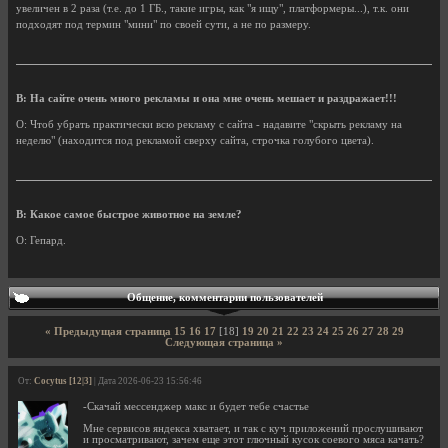
увеличен в 2 раза (т.е. до 1 ГБ., такие игры, как "я ищу", платформеры...), т.к. они
подходят под термин "мини" по своей сути, а не по размеру.
В: На сайте очень много рекламы и она мне очень мешает и раздражает!!!
О: Чтоб убрать практически всю рекламу с сайта - надавите "скрыть рекламу на
неделю" (находится под рекламой сверху сайта, строчка голубого цвета).
В: Какое самое быстрое животное на земле?
О: Гепард.
Общение, комментарии пользователей
« Предыдущая страница
15
16
17
[18]
19
20
21
22
23
24
25
26
27
28
29
Следующая страница »
От:
Cocytus [12|3]
| Дата 2026-06-23 15:56:46
-Скачай мессенджер макс и будет тебе счастье
Мне сервисов яндекса хватает, и так с куч приложений прослушивают
и просматривают, зачем еще этот глючный кусок соевого мяса качать?