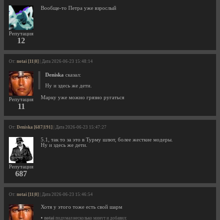
Вообще-то Петра уже взрослый
Репутация
12
От:
notai [11|0]
| Дата 2026-06-23 15:48:14
Deniska
сказал:
Ну и здесь же дети.
Марку уже можно грязно ругаться
Репутация
11
От:
Deniska [687|191]
| Дата 2026-06-23 15:47:27
5.1, так то за это в Турму шлют, более жесткие модеры.
Ну и здесь же дети.
Репутация
687
От:
notai [11|0]
| Дата 2026-06-23 15:46:54
Хотя у этого тоже есть свой шарм
•
notai
подумал несколько минут и добавил: