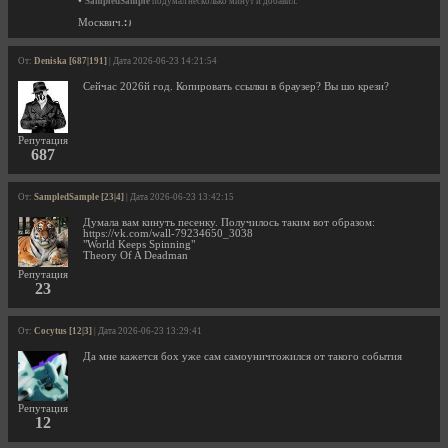
•
SampledSample
подумал несколько минут и добавил:
Москвич.
От:
Deniska [687|191]
| Дата 2026-06-23 14:21:54
Сейчас 2026й год. Копировать ссылки в браузер? Вы шо крези?
Репутация
687
От:
SampledSample [23|4]
| Дата 2026-06-23 13:42:15
Думала вам кинуть песенку. Получилось таким вот образом:
https://vk.com/wall-79234650_3038
"World Keeps Spinning"
Theory Of A Deadman
Репутация
23
От:
Cocytus [12|3]
| Дата 2026-06-23 13:29:41
Да мне кажется бох уже сам самоуничтожился от такого события
Репутация
12