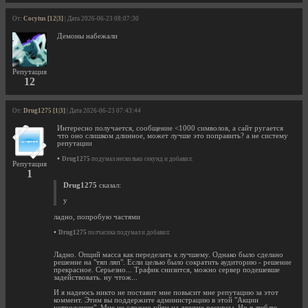
От:
Cocytus [12|3]
| Дата 2026-06-23 08:07:30
Демоны набежали
Репутация
12
От:
Drug1275 [1|3]
| Дата 2026-06-23 07:43:44
Интересно получается, сообщение <1000 символов, а сайт ругается
что оно слишком длинное, может лучше это поправить? а не систему
репутации
•
Drug1275
подумал несколько секунд и добавил:
Репутация
1
Drug1275
сказал:
у
ладно, попробую частями
•
Drug1275
полчасика подумал и добавил:
Ладно. Опций масса как переделать к лучшему. Однако было сделано
решение на "тяп ляп". Если целью было сократить аудиторию - решение
прекрасное. Серьезно... Трафик снизится, можно сервер подешевше
задействовать. ну чтож...
И я надеюсь никто не поставит мне повысит мне репутацию за этот
коммент. Этим вы поддержите администрацию в этой "Акции
устрожения". Мне не сложно уйти на другие ресурсы. Но я люблю